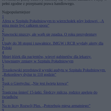
pełni zgodne z przepisami prawa handlowego.
Najpopularniejsze
1
Afera w Szpitalu Południowym to wierzchołek góry lodowej. „A
góra może być całkiem spora”
2
Nawrocki niszczy, ale wajb się zgadza. O roku prezydentury
3
Upały do 38 stopni i nawałnice. IMGW i RCB wydały alerty dla
Polski
4
Mniej łóżek dla pacjentów, więcej gabinetów dla lekarzy.
Ujawniamy zmiany w Szpitalu Południowym
5
Trzaskowski przedstawił wyniki audytu w Szpitalu Południowym.
„Rekordowy dyżur to 110 godzin”
6
Tusk o Giertychu: „Nie jest świętą krową”
7
Tragiczna śmierć 15-latki. Śledczy milczą, rodzice apelują do
świadków
8
Na to liczy Rozwój Plus. „Potrzebują mięsa armatniego”
9