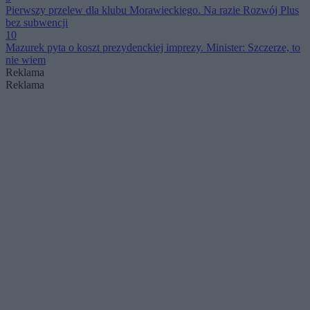
Pierwszy przelew dla klubu Morawieckiego. Na razie Rozwój Plus
bez subwencji
10
Mazurek pyta o koszt prezydenckiej imprezy. Minister: Szczerze, to
nie wiem
Reklama
Reklama