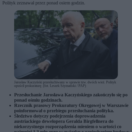
Polityk zeznawał przez ponad osiem godzin.
Jarosław Kaczyński przesłuchiwany w sprawie tzw. dwóch wież. Polityk
opuścił prokuraturę. (fot. Leszek Szymański / PAP)
Przesłuchanie Jarosława Kaczyńskiego zakończyło się po
ponad ośmiu godzinach.
Rzecznik prasowy Prokuratury Okręgowej w Warszawie
poinformował o przebiegu przesłuchania polityka.
Śledztwo dotyczy podejrzenia doprowadzenia
austriackiego dewelopera Geralda Birgfellnera do
niekorzystnego rozporządzenia mieniem o wartości co
najmniej 1,3 mln euro w związku z zaniechaniem budowy