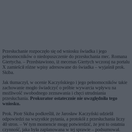
Przesłuchanie rozpoczęło się od wniosku świadka i jego
pełnomocników o niedopuszczenie do przesłuchania mec. Romana
Giertycha. – Przedstawiono, iż mecenas Giertych wczoraj na portalu
X zamieścił różne wpisy adresowane do świadka – wyjaśnił prok.
Skiba.
Jak tłumaczył, w ocenie Kaczyńskiego i jego pełnomocników takie
zachowanie mogło świadczyć o próbie wywarcia wpływu na
możliwość swobodnego zeznawania i chęci utrudniania
przesłuchania.
Prokurator ostatecznie nie uwzględniła tego
wniosku.
Prok. Piotr Skiba podkreślił, że Jarosław Kaczyński udzielił
odpowiedzi na wszystkie pytania, a protokół z przesłuchania liczy
40 stron. – W tym momencie mogę potwierdzić, że jest to ostatnia
czynność, jaka była zaplanowana w tej sprawie – podsumował.