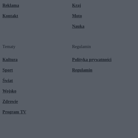
Reklama
Kraj
Kontakt
Moto
Nauka
Tematy
Regulamin
Kultura
Polityka prywatności
Sport
Regulamin
Świat
Wojsko
Zdrowie
Program TV
© 2026 Kanał Zero Spółka Akcyjna