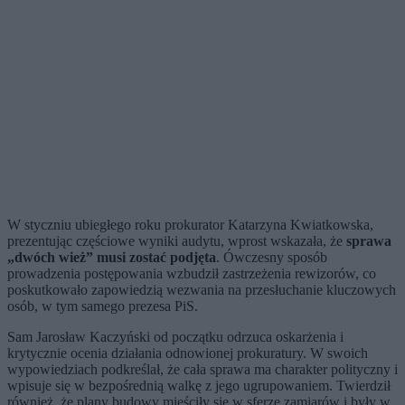
W styczniu ubiegłego roku prokurator Katarzyna Kwiatkowska,
prezentując częściowe wyniki audytu, wprost wskazała, że
sprawa
„dwóch wież” musi zostać podjęta
. Ówczesny sposób
prowadzenia postępowania wzbudził zastrzeżenia rewizorów, co
poskutkowało zapowiedzią wezwania na przesłuchanie kluczowych
osób, w tym samego prezesa PiS.
Sam Jarosław Kaczyński od początku odrzuca oskarżenia i
krytycznie ocenia działania odnowionej prokuratury. W swoich
wypowiedziach podkreślał, że cała sprawa ma charakter polityczny i
wpisuje się w bezpośrednią walkę z jego ugrupowaniem. Twierdził
również, że plany budowy mieściły się w sferze zamiarów i były w