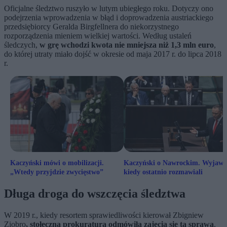
Oficjalne śledztwo ruszyło w lutym ubiegłego roku. Dotyczy ono
podejrzenia wprowadzenia w błąd i doprowadzenia austriackiego
przedsiębiorcy Geralda Birgfellnera do niekorzystnego
rozporządzenia mieniem wielkiej wartości. Według ustaleń
śledczych,
w grę wchodzi kwota nie mniejsza niż 1,3 mln euro
,
do której utraty miało dojść w okresie od maja 2017 r. do lipca 2018
r.
Kaczyński mówi o mobilizacji.
Kaczyński o Nawrockim. Wyjawił
„Wtedy przyjdzie zwycięstwo”
kiedy ostatnio rozmawiali
Długa droga do wszczęcia śledztwa
W 2019 r., kiedy resortem sprawiedliwości kierował Zbigniew
Ziobro
, stołeczna prokuratura odmówiła zajęcia się tą sprawą
.