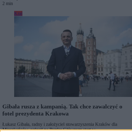
2 min
Kraj
Gibała rusza z kampanią. Tak chce zawalczyć o
fotel prezydenta Krakowa
Łukasz Gibała, radny i założyciel stowarzyszenia Kraków dla
Mieszkańców, ogłosił na Rynku Głównym start w