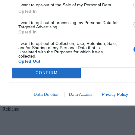
I want to opt-out of the Sale of my Personal Data.
Opted In
Chwila ochłody, ale potem lato nie odpuści. Mamy
I want to opt-out of processing my Personal Data for
nową wakacyjną prognozę
Targeted Advertising.
Opted In
Po fali upałów, w trakcie których temperatury sięgały 40 st. C,
czeka nas ochłodzenie. Jak podają meteorolodzy, nie potrwa ono
I want to opt-out of Collection, Use, Retention, Sale,
długo. – Lato nie odpuszcza, choć okresy cieplejsze będą
and/or Sharing of my Personal Data that Is
Unrelated with the Purposes for which it was
przeplatały się z chłodniejszymi – zapowiedział w rozmowie z
collected.
Zero.pl Przemysław Makarewicz z Instytutu Meteorologii i
Opted Out
Gospodarki Wodnej.
CONFIRM
Paweł Żurek
Wczoraj 19:12
Data Deletion
Data Access
Privacy Policy
4 min
Reklama
Reklama