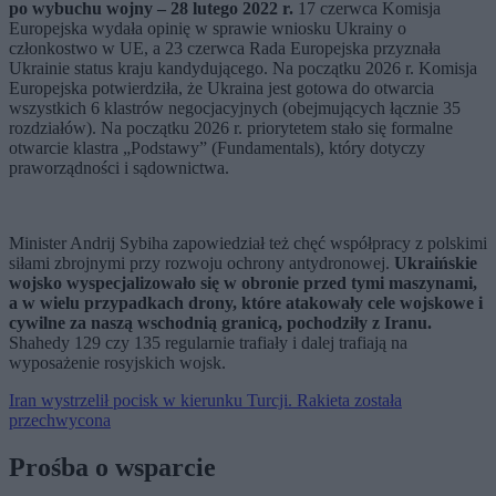
po wybuchu wojny – 28 lutego 2022 r.
17 czerwca Komisja
Europejska wydała opinię w sprawie wniosku Ukrainy o
członkostwo w UE, a 23 czerwca Rada Europejska przyznała
Ukrainie status kraju kandydującego. Na początku 2026 r. Komisja
Europejska potwierdziła, że Ukraina jest gotowa do otwarcia
wszystkich 6 klastrów negocjacyjnych (obejmujących łącznie 35
rozdziałów). Na początku 2026 r. priorytetem stało się formalne
otwarcie klastra „Podstawy” (Fundamentals), który dotyczy
praworządności i sądownictwa.
Minister Andrij Sybiha zapowiedział też chęć współpracy z polskimi
siłami zbrojnymi przy rozwoju ochrony antydronowej.
Ukraińskie
wojsko wyspecjalizowało się w obronie przed tymi maszynami,
a w wielu przypadkach drony, które atakowały cele wojskowe i
cywilne za naszą wschodnią granicą, pochodziły z Iranu.
Shahedy 129 czy 135 regularnie trafiały i dalej trafiają na
wyposażenie rosyjskich wojsk.
Iran wystrzelił pocisk w kierunku Turcji. Rakieta została
przechwycona
Prośba o wsparcie