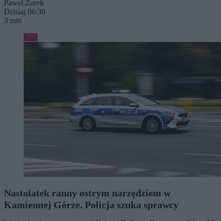
Paweł Żurek
Dzisiaj 06:30
3 min
Kraj
Nastolatek ranny ostrym narzędziem w
Kamiennej Górze. Policja szuka sprawcy