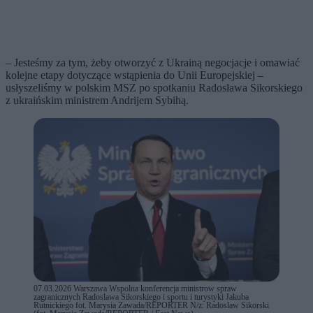
– Jesteśmy za tym, żeby otworzyć z Ukrainą negocjacje i omawiać
kolejne etapy dotyczące wstąpienia do Unii Europejskiej –
usłyszeliśmy w polskim MSZ po spotkaniu Radosława Sikorskiego
z ukraińskim ministrem Andrijem Sybihą.
07.03.2026 Warszawa Wspolna konferencja ministrow spraw
zagranicznych Radoslawa Sikorskiego i sportu i turystyki Jakuba
Rutnickiego fot. Marysia Zawada/REPORTER N/z: Radoslaw Sikorski