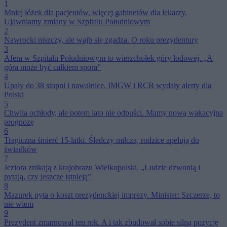
1
Mniej łóżek dla pacjentów, więcej gabinetów dla lekarzy.
Ujawniamy zmiany w Szpitalu Południowym
2
Nawrocki niszczy, ale wajb się zgadza. O roku prezydentury
3
Afera w Szpitalu Południowym to wierzchołek góry lodowej. „A
góra może być całkiem spora”
4
Upały do 38 stopni i nawałnice. IMGW i RCB wydały alerty dla
Polski
5
Chwila ochłody, ale potem lato nie odpuści. Mamy nową wakacyjną
prognozę
6
Tragiczna śmierć 15-latki. Śledczy milczą, rodzice apelują do
świadków
7
Jeziora znikają z krajobrazu Wielkopolski. „Ludzie dzwonią i
pytają, czy jeszcze istnieją”
8
Mazurek pyta o koszt prezydenckiej imprezy. Minister: Szczerze, to
nie wiem
9
Prezydent zmarnował ten rok. A i tak zbudował sobie silną pozycję