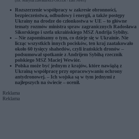
(fot. Marysia Zawada/REPORTER / East News)
Rozszerzenie współpracy w zakresie obronności,
bezpieczeństwa, odbudowy i energii, a także postępy
Ukrainy na drodze do członkostwa w UE – to główne
tematy rozmów ministra spraw zagranicznych Radosława
Sikorskiego i szefa ukraińskiego MSZ Andrija Sybihy.
– Nie zapominamy o tym, co dzieje się w Ukrainie. Nie
licząc wszystkich innych pocisków, ten kraj zaatakowało
około 60 tysięcy shahedów, czyli irańskich dronów –
podsumował spotkanie z Andrijem Sybihą rzecznik
polskiego MSZ Maciej Wewiór.
Polska może być jednym z krajów, które nawiążą z
Ukrainą współpracę przy opracowywaniu ochrony
antydronowej. – Ich wojska są w tym jednymi z
najlepszych na świecie – ocenił.
Reklama
Reklama