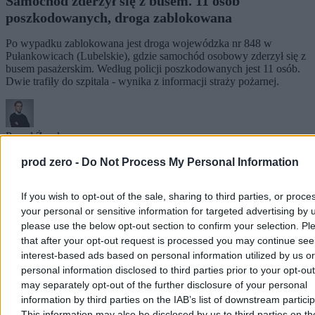
Samochód zderzył się z busem. 11 osób
poszkodowanych, droga zablokowana
Po wypadku zablokowana jest droga wojewódzka nr 848 w
Pułankowicach (Lubelskie), gdzie samochód osobowy zderzył się z
busem pasażerskim. Według policji poszkodowanych jest 11 osób.
Dwie trafiły do szpitala - wynika z informacji straży pożarnej.
Paweł Żurek
Dzisiaj 10:22
2 min
prod zero -
Do Not Process My Personal Information
Kraj
If you wish to opt-out of the sale, sharing to third parties, or proce
your personal or sensitive information for targeted advertising by 
please use the below opt-out section to confirm your selection. Pl
that after your opt-out request is processed you may continue see
interest-based ads based on personal information utilized by us or
personal information disclosed to third parties prior to your opt-ou
may separately opt-out of the further disclosure of your personal
information by third parties on the IAB’s list of downstream partici
This information may also be disclosed by us to third parties on t