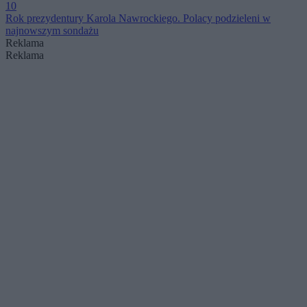
10
Rok prezydentury Karola Nawrockiego. Polacy podzieleni w
najnowszym sondażu
Reklama
Reklama