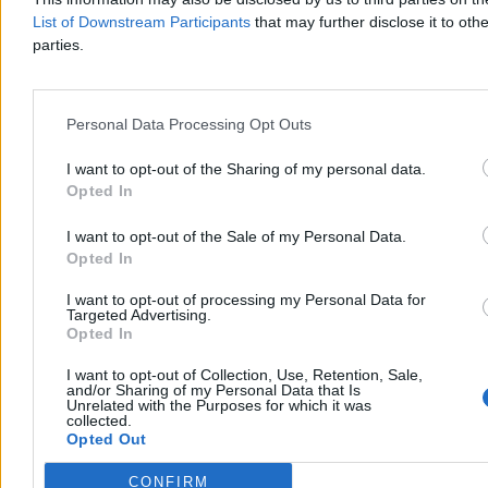
List of Downstream Participants
that may further disclose it to othe
parties.
Personal Data Processing Opt Outs
Spore utrudnienia drogowe w Warszawie. W
weekend próba przed defiladą
I want to opt-out of the Sharing of my personal data.
Opted In
Kierowców jeżdżących po Warszawie czekają spore utrudnienia.
Przez próbę do defilady w sobotę i niedzielę nieprzejezdna będzie
I want to opt-out of the Sale of my Personal Data.
Wisłostrada, trasa szybkiego ruchu wzdłuż lewego brzegu Wisły. Na
Opted In
kilka godzin mogą też zostać zamknięte mosty oraz kładka pieszo-
rowerowa.
I want to opt-out of processing my Personal Data for
Targeted Advertising.
Opted In
Paweł Żurek
I want to opt-out of Collection, Use, Retention, Sale,
and/or Sharing of my Personal Data that Is
Dzisiaj 09:20
Unrelated with the Purposes for which it was
4 min
collected.
Reklama
Opted Out
Reklama
CONFIRM