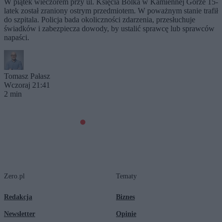
W piątek wieczorem przy ul. Księcia Bolka w Kamiennej Górze 15-
latek został zraniony ostrym przedmiotem. W poważnym stanie trafił
do szpitala. Policja bada okoliczności zdarzenia, przesłuchuje
świadków i zabezpiecza dowody, by ustalić sprawcę lub sprawców
napaści.
Tomasz Pałasz
Wczoraj 21:41
2 min
Zero.pl
Tematy
Redakcja
Biznes
Newsletter
Opinie