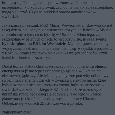
broniącą się Ukrainę, a do tego uważamy, że Ukraina ma
umiejętności, których cały świat, zachodnie demokracje szczególnie,
mogą się uczyć. Czyli na przykład obrona antydronowa –
stwierdził.
Jak zaznaczył rzecznik MSZ Maciej Wewiór, ukraińskie wojsko jest
w tej dziedzinie jednym z najskuteczniejszych na świecie. – My nie
zapominamy o tym, co dzieje się w Ukrainie. Mimo tego, że
szczególnie w ostatnich dniach, to jest oczywiste,
uwaga świata
była skupiona na Bliskim Wschodzie
. My pamiętamy, że mamy
wojnę zaraz obok nas. I na Ukrainę, nie licząc wszystkich pocisków
z Rosji, wleciało i zaatakowało około 60 tysięcy shahedów, czyli
irańskich dronów – zaznaczył.
Dodał też, że Polska chce uczestniczyć w odbudowie
„wolności
energetycznej”
naszego wschodniego sąsiada. – Ukraina ma
elektrownię jądrową. Ale też ma gigantyczne potrzeby odbudowy
swoich mocy energetycznych w związku z elektrowniami, które
były niszczone i sieciami energetycznymi, które są niszczone –
stwierdził rzecznik polskiego MSZ. Dodał też, że rozmowy z
ukraińską stroną będą dalej się odbywały, a do tego
w Polsce
planowana jest konferencja dotycząca odbudowy Ukrainy.
Odbędzie się w dniach 25 i 26 czerwca tego roku.
Najpopularniejsze