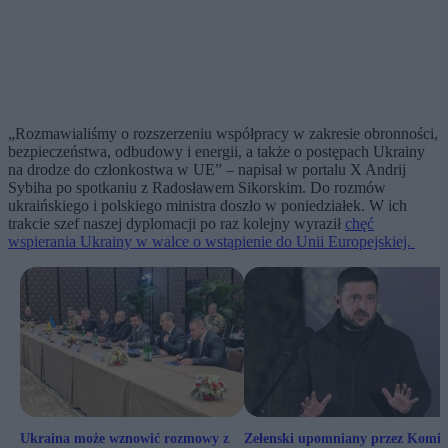
„Rozmawialiśmy o rozszerzeniu współpracy w zakresie obronności,
bezpieczeństwa, odbudowy i energii, a także o postępach Ukrainy
na drodze do członkostwa w UE” – napisał w portalu X Andrij
Sybiha po spotkaniu z Radosławem Sikorskim. Do rozmów
ukraińskiego i polskiego ministra doszło w poniedziałek. W ich
trakcie szef naszej dyplomacji po raz kolejny wyraził
chęć
wspierania Ukrainy w walce o wstąpienie do Unii Europejskiej.
Ukraina może wznowić rozmowy z
Zełenski upomniany przez Komis