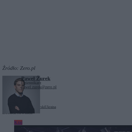
Źródło:
Zero.pl
Paweł Żurek
Dziennikarz
pawel.zurek@zero.pl
Tagi:
Iran
Radosław Sikorski
Ukraina
Zobacz również
Kraj