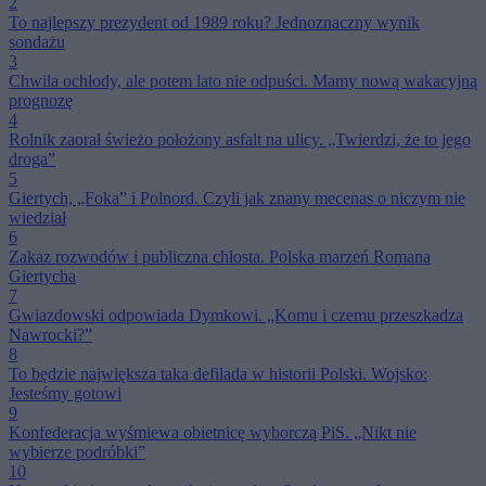
2
To najlepszy prezydent od 1989 roku? Jednoznaczny wynik
sondażu
3
Chwila ochłody, ale potem lato nie odpuści. Mamy nową wakacyjną
prognozę
4
Rolnik zaorał świeżo położony asfalt na ulicy. „Twierdzi, że to jego
droga”
5
Giertych, „Foka” i Polnord. Czyli jak znany mecenas o niczym nie
wiedział
6
Zakaz rozwodów i publiczna chłosta. Polska marzeń Romana
Giertycha
7
Gwiazdowski odpowiada Dymkowi. „Komu i czemu przeszkadza
Nawrocki?”
8
To będzie największa taka defilada w historii Polski. Wojsko:
Jesteśmy gotowi
9
Konfederacja wyśmiewa obietnicę wyborczą PiS. „Nikt nie
wybierze podróbki”
10