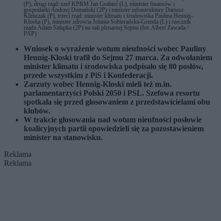
(P), drugi rząd: szef KPRM Jan Grabiec (L), minister finansów i
gospodarki Andrzej Domański (2P) i minister infrastruktury Dariusz
Klimczak (P), trzeci rząd: minister klimatu i środowiska Paulina Hennig-
Kloska (P), minister zdrowia Jolanta Sobierańska-Grenda (L) i rzecznik
rządu Adam Szłapka (2P) na sali plenarnej Sejmu (fot. Albert Zawada /
PAP)
Wniosek o wyrażenie wotum nieufności wobec Pauliny
Hennig-Kloski trafił do Sejmu 27 marca. Za odwołaniem
minister klimatu i środowiska podpisało się 80 posłów,
przede wszystkim z PiS i Konfederacji.
Zarzuty wobec Hennig-Kloski mieli też m.in.
parlamentarzyści Polski 2050 i PSL. Szefowa resortu
spotkała się przed głosowaniem z przedstawicielami obu
klubów.
W trakcie głosowania nad wotum nieufności posłowie
koalicyjnych partii opowiedzieli się za pozostawieniem
minister na stanowisku.
Reklama
Reklama