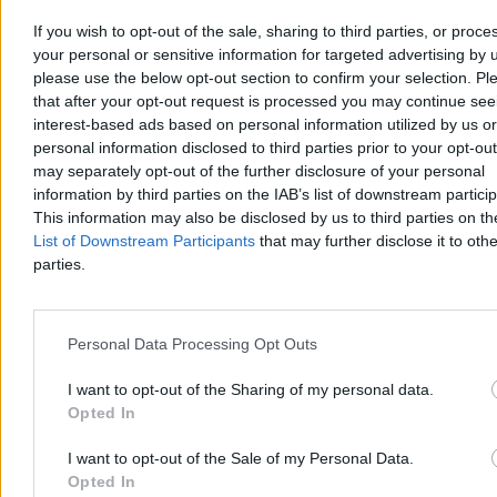
If you wish to opt-out of the sale, sharing to third parties, or proce
your personal or sensitive information for targeted advertising by 
please use the below opt-out section to confirm your selection. Pl
Kaczyński o protestujących na miesięcznicy.
that after your opt-out request is processed you may continue see
interest-based ads based on personal information utilized by us or
„Przyjdzie dzień zwycięstwa i ukarania”
personal information disclosed to third parties prior to your opt-ou
Okrzyki protestujących towarzyszyły miesięcznicy smoleńskiej na
may separately opt-out of the further disclosure of your personal
placu Piłsudskiego w Warszawie. Jarosław Kaczyński ostro
information by third parties on the IAB’s list of downstream partici
zareagował na demonstrację, mówiąc o „putinowskiej
This information may also be disclosed by us to third parties on t
propagandzie” i „lumpenproletariacie”. Prezes PiS zapowiedział też,
List of Downstream Participants
that may further disclose it to othe
że po zmianie władzy przyjdzie czas na rozliczenia. – Przyjdzie
parties.
dzień zwycięstwa i ukarania – stwierdził.
Personal Data Processing Opt Outs
Bartosz Michalski
Dzisiaj 11:34
I want to opt-out of the Sharing of my personal data.
5 min
Opted In
Reklama
Reklama
I want to opt-out of the Sale of my Personal Data.
Opted In