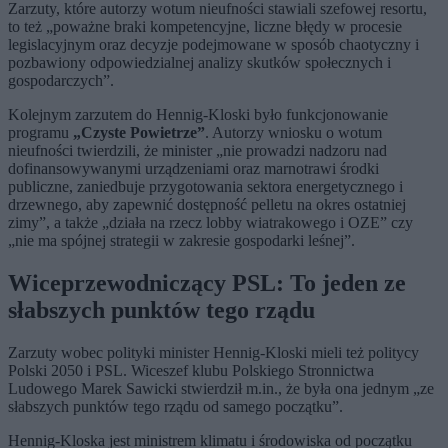
Zarzuty, które autorzy wotum nieufności stawiali szefowej resortu,
to też „poważne braki kompetencyjne, liczne błędy w procesie
legislacyjnym oraz decyzje podejmowane w sposób chaotyczny i
pozbawiony odpowiedzialnej analizy skutków społecznych i
gospodarczych”.
Kolejnym zarzutem do Hennig-Kloski było funkcjonowanie
programu
„Czyste Powietrze”
. Autorzy wniosku o wotum
nieufności twierdzili, że minister „nie prowadzi nadzoru nad
dofinansowywanymi urządzeniami oraz marnotrawi środki
publiczne, zaniedbuje przygotowania sektora energetycznego i
drzewnego, aby zapewnić dostępność pelletu na okres ostatniej
zimy”, a także „działa na rzecz lobby wiatrakowego i OZE” czy
„nie ma spójnej strategii w zakresie gospodarki leśnej”.
Wiceprzewodniczący PSL: To jeden ze
słabszych punktów tego rządu
Zarzuty wobec polityki minister Hennig-Kloski mieli też politycy
Polski 2050 i PSL. Wiceszef klubu Polskiego Stronnictwa
Ludowego Marek Sawicki stwierdził m.in., że była ona jednym „ze
słabszych punktów tego rządu od samego początku”.
Hennig-Kloska jest ministrem klimatu i środowiska od początku