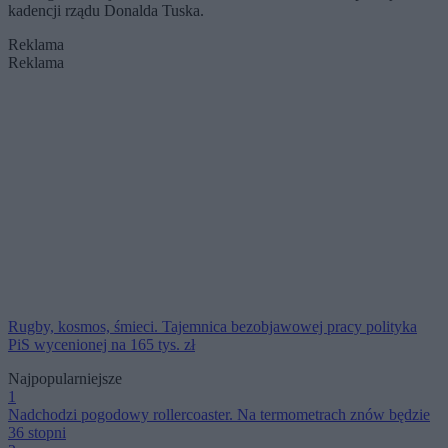
kadencji rządu Donalda Tuska.
Reklama
Reklama
Rugby, kosmos, śmieci. Tajemnica bezobjawowej pracy polityka
PiS wycenionej na 165 tys. zł
Najpopularniejsze
1
Nadchodzi pogodowy rollercoaster. Na termometrach znów będzie
36 stopni