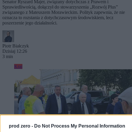
Senator Ryszard Majer, związany dotychczas z Prawem i
Sprawiedliwością, dołączył do stowarzyszenia „Rozwój Plus”
związanego z Mateuszem Morawieckim. Polityk zapewnia, że nie
oznacza to rozstania z dotychczasowym środowiskiem, lecz
poszerzenie jego działalności.
Piotr Białczyk
Dzisiaj 12:26
3 min
Kraj
prod zero -
Do Not Process My Personal Information