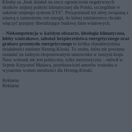
Kloskę za „brak działań na rzecz ograniczenia negatywnych
skutków unijnej polityki klimatycznej dla Polski, szczególnie w
zakresie unijnego systemu ETS”. Przypominali też aferę związaną z
ustawą o zamrożeniu cen energii, do której ministerstwo chciało
włączyć przepisy liberalizujące budowę farm wiatrowych.
–
Niekompetencja w każdym obszarze, ideologia klimatyczna,
lobby wiatrakowe, sabotaż bezpieczeństwa energetycznego oraz
grabarz przemysłu energetycznego
to krótka charakterystyka
działalności minister Hennig-Kloski. To osoba, która nie powinna
zasiadać na żadnym eksponowanym stanowisku w naszym kraju.
Nasz wniosek nie jest polityczny, tylko merytoryczny – mówił w
Sejmie Krzysztof Mulawa, przedstawiciel autorów wniosku o
wyrażenie wotum nieufności dla Hennig-Kloski.
Reklama
Reklama