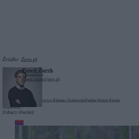
Źródło:
Zero.pl
Paweł Żurek
Dziennikarz
pawel.zurek@zero.pl
Tagi:
Donald Tusk
Ministerstwo Klimatu i Środowiska
Paulina Hennig-Kloska
Polska 2050
Zobacz również
Kraj