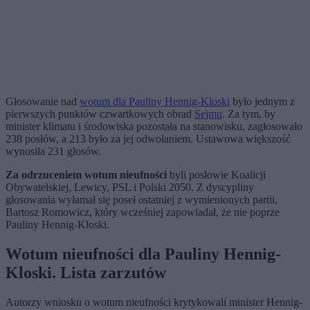
Głosowanie nad
wotum dla Pauliny Hennig-Kloski
było jednym z
pierwszych punktów czwartkowych obrad
Sejmu
. Za tym, by
minister klimatu i środowiska pozostała na stanowisku, zagłosowało
238 posłów, a 213 było za jej odwołaniem. Ustawowa większość
wynosiła 231 głosów.
Za odrzuceniem wotum nieufności
byli posłowie Koalicji
Obywatelskiej, Lewicy, PSL i Polski 2050. Z dyscypliny
głosowania wyłamał się poseł ostatniej z wymienionych partii,
Bartosz Romowicz, który wcześniej zapowiadał, że nie poprze
Pauliny Hennig-Kloski.
Wotum nieufności dla Pauliny Hennig-
Kloski. Lista zarzutów
Autorzy wniosku o wotum nieufności krytykowali minister Hennig-