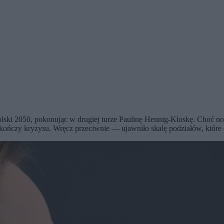
ki 2050, pokonując w drugiej turze Paulinę Hennig-Kloskę. Choć now
ńczy kryzysu. Wręcz przeciwnie — ujawniło skalę podziałów, które dzi