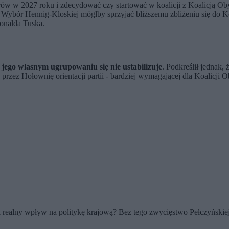
ów w 2027 roku i zdecydować czy startować w koalicji z Koalicją O
j. Wybór Hennig-Kloskiej mógłby sprzyjać bliższemu zbliżeniu się do 
Donalda Tuska.
w jego własnym ugrupowaniu się nie ustabilizuje
. Podkreślił jednak,
rzez Hołownię orientacji partii - bardziej wymagającej dla Koalicji O
 i realny wpływ na politykę krajową? Bez tego zwycięstwo Pełczyński