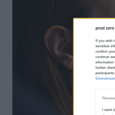
prod zero
If you wish 
sensitive in
confirm you
continue se
information 
further disc
participants
Downstream 
Persona
I want t