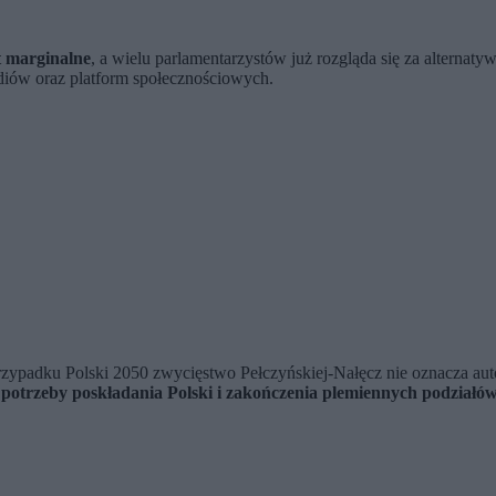
st marginalne
, a wielu parlamentarzystów już rozgląda się za alternaty
ediów oraz platform społecznościowych.
rzypadku Polski 2050 zwycięstwo Pełczyńskiej-Nałęcz nie oznacza au
łem potrzeby poskładania Polski i zakończenia plemiennych podziałó