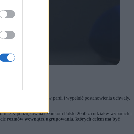
na, aby uniknąć rozłamu w partii i wypełnić postanowienia uchwały,
ormie X podziękowała członkom Polski 2050 za udział w wyborach i
cie rozmów wewnątrz ugrupowania, których celem ma być