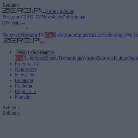
Reklama
Strona główna
Program ZERO TV
Newsletter
Zgłoś temat
Zaloguj
Na żywo
Program TV
Kraj
Świat
Sport
Opinie
Biznes
Technologia
Wojsk
Wszystkie kategorie
Kraj
Świat
Sport
Biznes
Technologia
Wojsko
Zdrowie
Kultura
Nau
Program TV
Najnowsze
Newsletter
Redakcja
Reklama
Regulamin
Kontakt
Reklama
Reklama