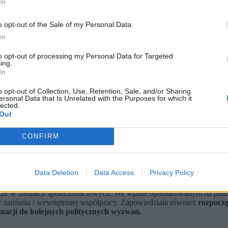
In
o opt-out of the Sale of my Personal Data.
In
to opt-out of processing my Personal Data for Targeted
ing.
In
o opt-out of Collection, Use, Retention, Sale, and/or Sharing
ersonal Data that Is Unrelated with the Purposes for which it
lected.
Out
/ PAP)
urę wyborów przewodniczącej Polski 2050.
CONFIRM
przyszłość jej parlamentarzystów.
ozostaje w koalicji rządzącej.
tne głosowanie online zakończyło się fiaskiem. Powtórka była koniecz
Data Deletion
Data Access
Privacy Policy
ńca stycznia.
akże w mediach społecznościowych. We wpisie opublikowanym na platf
wy zaufania i wewnętrznej współpracy. Zapowiedziała również
rozpoczę
macji do kolejnych politycznych wyzwań.