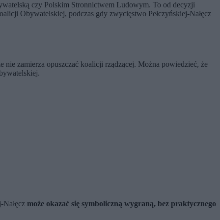
bywatelską czy Polskim Stronnictwem Ludowym. To od decyzji
Koalicji Obywatelskiej, podczas gdy zwycięstwo Pełczyńskiej-Nałęcz
 że nie zamierza opuszczać koalicji rządzącej. Można powiedzieć, że
bywatelskiej.
ej-Nałęcz
może okazać się symboliczną wygraną, bez praktycznego