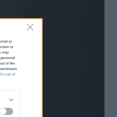
sonal or
ection to
ou may
 personal
out of the
 downstream
B’s List of