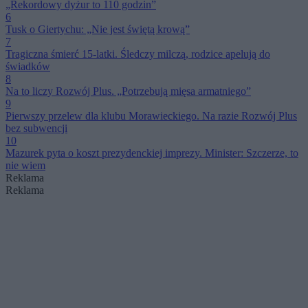
„Rekordowy dyżur to 110 godzin”
6
Tusk o Giertychu: „Nie jest świętą krową”
7
Tragiczna śmierć 15-latki. Śledczy milczą, rodzice apelują do
świadków
8
Na to liczy Rozwój Plus. „Potrzebują mięsa armatniego”
9
Pierwszy przelew dla klubu Morawieckiego. Na razie Rozwój Plus
bez subwencji
10
Mazurek pyta o koszt prezydenckiej imprezy. Minister: Szczerze, to
nie wiem
Reklama
Reklama