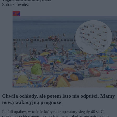
Zobacz również
Kraj
Chwila ochłody, ale potem lato nie odpuści. Mamy
nową wakacyjną prognozę
Po fali upałów, w trakcie których temperatury sięgały 40 st. C,
czeka nas ochłodzenie. Jak podają meteorolodzy, nie potrwa ono