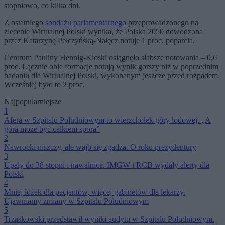
stopniowo, co kilka dni.
Z ostatniego
sondażu parlamentarnego
przeprowadzonego na
zlecenie Wirtualnej Polski wynika, że Polska 2050 dowodzona
przez Katarzynę Pełczyńską-Nałęcz notuje 1 proc. poparcia.
Centrum Pauliny Hennig-Kloski osiągnęło słabsze notowania – 0,6
proc. Łącznie obie formacje notują wynik gorszy niż w poprzednim
badaniu dla Wirtualnej Polski, wykonanym jeszcze przed rozpadem.
Wcześniej było to 2 proc.
Najpopularniejsze
1
Afera w Szpitalu Południowym to wierzchołek góry lodowej. „A
góra może być całkiem spora”
2
Nawrocki niszczy, ale wajb się zgadza. O roku prezydentury
3
Upały do 38 stopni i nawałnice. IMGW i RCB wydały alerty dla
Polski
4
Mniej łóżek dla pacjentów, więcej gabinetów dla lekarzy.
Ujawniamy zmiany w Szpitalu Południowym
5
Trzaskowski przedstawił wyniki audytu w Szpitalu Południowym.