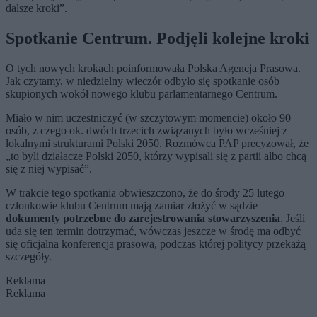
dalsze kroki”.
Spotkanie Centrum. Podjęli kolejne kroki
O tych nowych krokach poinformowała Polska Agencja Prasowa.
Jak czytamy, w niedzielny wieczór odbyło się spotkanie osób
skupionych wokół nowego klubu parlamentarnego Centrum.
Miało w nim uczestniczyć (w szczytowym momencie) około 90
osób, z czego ok. dwóch trzecich związanych było wcześniej z
lokalnymi strukturami Polski 2050. Rozmówca PAP precyzował, że
„to byli działacze Polski 2050, którzy wypisali się z partii albo chcą
się z niej wypisać”.
W trakcie tego spotkania obwieszczono, że do środy 25 lutego
członkowie klubu Centrum mają zamiar złożyć w sądzie
dokumenty potrzebne do zarejestrowania stowarzyszenia
. Jeśli
uda się ten termin dotrzymać, wówczas jeszcze w środę ma odbyć
się oficjalna konferencja prasowa, podczas której politycy przekażą
szczegóły.
Reklama
Reklama