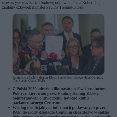
stowarzyszenia. Za ich budowę odpowiadać ma Robert Gajda,
zaufany człowiek minister Pauliny Hennig-Kloski.
Konferencja Pauliny Hennig-Kloski i polityków nowego klubu Centrum.
(fot. Marcin Obara / PAP)
Z Polski 2050 odeszło kilkunastu posłów i senatorów.
Politycy, kierowani przez Paulinę Hennig-Kloskę,
poinformowali o utworzeniu nowego klubu
parlamentarnego Centrum.
Według nieoficjalnych informacji podawanych przez
PAP, do środy działacze Centrum chcą złożyć w sądzie
dokumenty, by móc zarejestrować nowe stowarzyszenie.