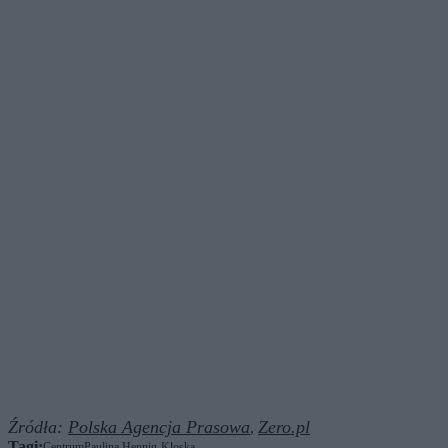
Źródła:
Polska Agencja Prasowa
Zero.pl
,
Tagi:
Centrum
Paulina Hennig-Kloska