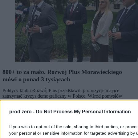
800+ to za mało. Rozwój Plus Morawieckiego
mówi o ponad 3 tysiącach
Politycy klubu Rozwój Plus przedstawili propozycje mające
zatrzymać kryzys demograficzny w Polsce. Wśród pomysłów
znalazły się pensja rodzicielska dla opiekunów małych dzieci oraz
emerytalna składka rodzinna, która ma rekompensować rodzicom
prod zero -
Do Not Process My Personal Information
niższe świadczenia emerytalne wynikające z macierzyństwa.
If you wish to opt-out of the sale, sharing to third parties, or proce
your personal or sensitive information for targeted advertising by 
Tomasz Pałasz