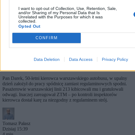
I want to opt-out of Collection, Use, Retention, Sale,
and/or Sharing of my Personal Data that Is
Unrelated with the Purposes for which it was
collected.
Opted Out
CONFIRM
Kierowca autobusu przyszedł do pracy w
Data Deletion
Data Access
Privacy Policy
spódnicy. ZTM go ukarał
Pan Darek, 50-letni kierowca warszawskiego autobusu, w upalny
dzień założył do pracy spódnicę zamiast regulaminowych spodni.
Pasażerowie warszawskiej linii 213 kibicowali mu i gratulowali
odwagi. Inaczej zareagował ZTM – po kontroli inspektorów
kierowca dostał karę za niezgodny z regulaminem strój.
Tomasz Pałasz
Dzisiaj 15:39
4 min