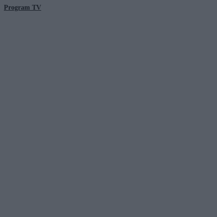
Program TV
© 2026 Kanał Zero Spółka Akcyjna