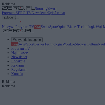
Reklama
Strona główna
Program ZERO TV
Newsletter
Zgłoś temat
Zaloguj
Na żywo
Program TV
Kraj
Świat
Sport
Opinie
Biznes
Technologia
Wojsk
Wszystkie kategorie
Kraj
Świat
Sport
Biznes
Technologia
Wojsko
Zdrowie
Kultura
Nau
Program TV
Najnowsze
Newsletter
Redakcja
Reklama
Regulamin
Kontakt
Reklama
Reklama