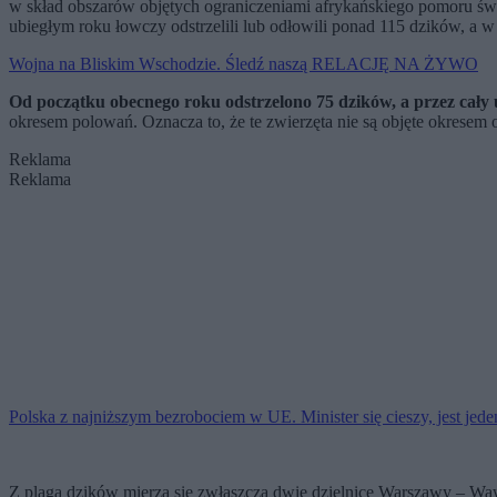
w skład obszarów objętych ograniczeniami afrykańskiego pomoru świ
ubiegłym roku łowczy odstrzelili lub odłowili ponad 115 dzików, a w
Wojna na Bliskim Wschodzie. Śledź naszą RELACJĘ NA ŻYWO
Od początku obecnego roku odstrzelono 75 dzików, a przez cały 
okresem polowań. Oznacza to, że te zwierzęta nie są objęte okresem
Reklama
Reklama
Polska z najniższym bezrobociem w UE. Minister się cieszy, jest jed
Z plagą dzików mierzą się zwłaszcza dwie dzielnice Warszawy – Wawer 