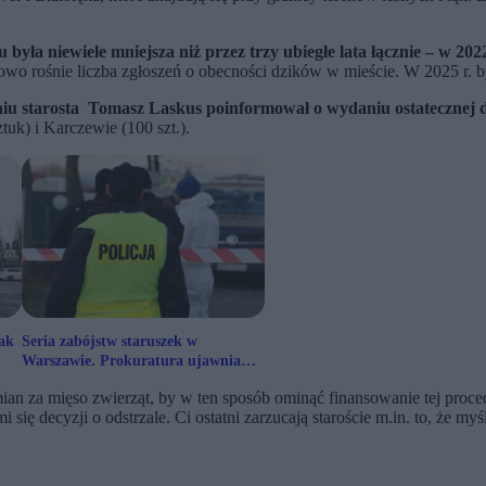
 była niewiele mniejsza niż przez trzy ubiegłe lata łącznie – w 202
wo rośnie liczba zgłoszeń o obecności dzików w mieście. W 2025 r. 
u starosta Tomasz Laskus poinformował o wydaniu ostatecznej de
uk) i Karczewie (100 szt.).
ak
Seria zabójstw staruszek w
Warszawie. Prokuratura ujawnia
nowe informacje
ian za mięso zwierząt, by w ten sposób ominąć finansowanie tej proc
się decyzji o odstrzale. Ci ostatni zarzucają staroście m.in. to, że my