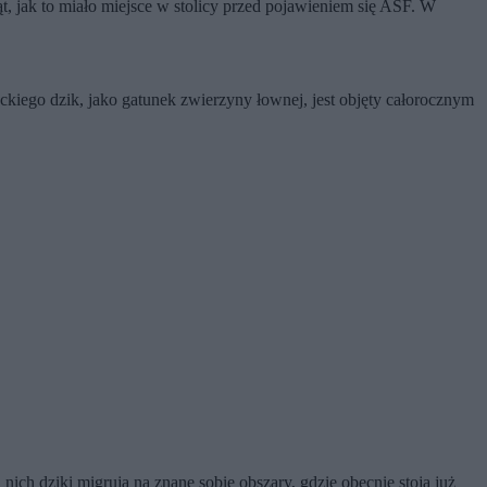
, jak to miało miejsce w stolicy przed pojawieniem się ASF. W
kiego dzik, jako gatunek zwierzyny łownej, jest objęty całorocznym
nich dziki migrują na znane sobie obszary, gdzie obecnie stoją już