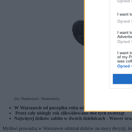
Opted 
I want t
Opted 
I want 
Advertis
Opted 
I want t
of my P
was col
Opted 
(fot. Shutterstock / Shutterstock)
W Warszawie od początku roku odstrzelono 75 dzików
Przez cały ubiegły rok zlikwidowano 464 tych zwierząt
Najwięcej dzików zabito w dwóch dzielnicach - Wawer ora
Myśliwi prowadzą w Warszawie odstrzał dzików na mocy decyzji, któ