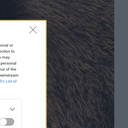
sonal or
ection to
ou may
 personal
out of the
 downstream
B’s List of