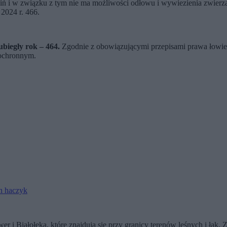
ń i w związku z tym nie ma możliwości odłowu i wywiezienia zwierząt
 2024 r. 466.
ubiegły rok – 464.
Zgodnie z obowiązującymi przepisami prawa łowiec
 ochronnym.
en haczyk
i Białołęka, które znajdują się przy granicy terenów leśnych i łąk. Z 