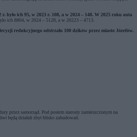
2 r. było ich 95, w 2023 r. 108, a w 2024 – 148. W 2025 roku auta
było ich 8804, w 2024 – 5128, a w 20223 – 4713.
cyzji redukcyjnego odstrzału 100 dzików przez miasto Józefów.
edury przez samorząd. Pod postem starosty zamieszczonym na
śliwi będą działali zbyt blisko zabudowań.