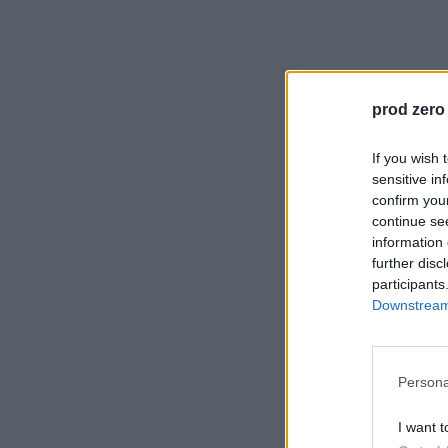
prod zero
If you wish 
sensitive in
confirm you
continue se
information 
further disc
participants
Downstream 
Persona
I want t