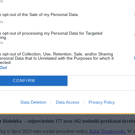
In
o opt-out of the Sale of my Personal Data.
In
to opt-out of processing my Personal Data for Targeted
ing.
In
o opt-out of Collection, Use, Retention, Sale, and/or Sharing
ersonal Data that Is Unrelated with the Purposes for which it
lected.
Out
CONFIRM
Data Deletion
Data Access
Privacy Policy
z Białołęka – odpowiednio 177 oraz 162 osobniki przekazał dyre
rą w lipcu 2023 roku wydał prezydent stolicy
Rafał Trzaskowski.
W zw