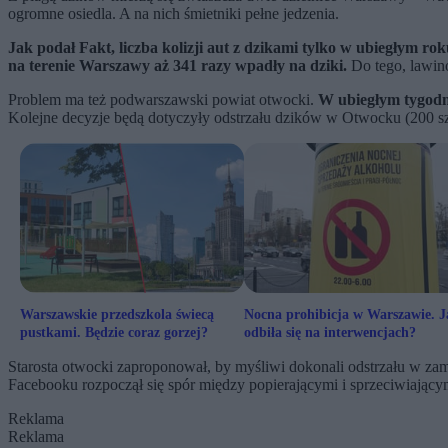
ogromne osiedla. A na nich śmietniki pełne jedzenia.
Jak podał Fakt, liczba kolizji aut z dzikami tylko w ubiegłym roku
na terenie Warszawy aż 341 razy wpadły na dziki.
Do tego, lawino
Problem ma też podwarszawski powiat otwocki.
W ubiegłym tygodni
Kolejne decyzje będą dotyczyły odstrzału dzików w Otwocku (200 szt
Warszawskie przedszkola świecą
Nocna prohibicja w Warszawie. J
pustkami. Będzie coraz gorzej?
odbiła się na interwencjach?
Starosta otwocki zaproponował, by myśliwi dokonali odstrzału w zam
Facebooku rozpoczął się spór między popierającymi i sprzeciwiającymi 
Reklama
Reklama