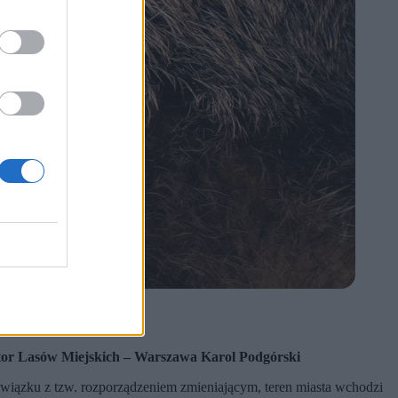
ktor Lasów Miejskich – Warszawa Karol Podgórski
iązku z tzw. rozporządzeniem zmieniającym, teren miasta wchodzi