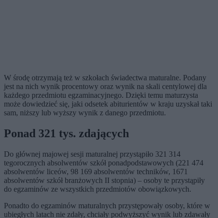
W środę otrzymają też w szkołach świadectwa maturalne. Podany
jest na nich wynik procentowy oraz wynik na skali centylowej dla
każdego przedmiotu egzaminacyjnego. Dzięki temu maturzysta
może dowiedzieć się, jaki odsetek abiturientów w kraju uzyskał taki
sam, niższy lub wyższy wynik z danego przedmiotu.
Ponad 321 tys. zdających
Do głównej majowej sesji maturalnej przystąpiło 321 314
tegorocznych absolwentów szkół ponadpodstawowych (221 474
absolwentów liceów, 98 169 absolwentów techników, 1671
absolwentów szkół branżowych II stopnia) – osoby te przystąpiły
do egzaminów ze wszystkich przedmiotów obowiązkowych.
Ponadto do egzaminów maturalnych przystępowały osoby, które w
ubiegłych latach nie zdały, chciały podwyższyć wynik lub zdawały