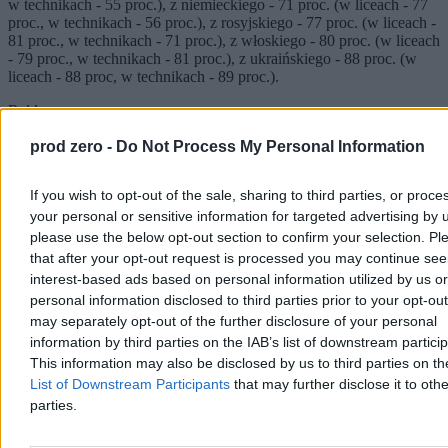
w technikach - 55 proc.), z niemieckiego - 71 proc. (w liceach - 77
proc., w technikach - 56 proc.), z rosyjskiego - 77 proc. (w liceach -
81 proc., w technikach - 71 proc.), z włoskiego - 80 proc. (w liceach
- 79 proc., w technikach - 81 proc.), z ukraińskiego - 88 proc. (w
liceach - 88 proc, w technikach - 89 proc.).
Reklama
Reklama
prod zero -
Do Not Process My Personal Information
If you wish to opt-out of the sale, sharing to third parties, or proce
your personal or sensitive information for targeted advertising by 
please use the below opt-out section to confirm your selection. Pl
that after your opt-out request is processed you may continue see
interest-based ads based on personal information utilized by us or
personal information disclosed to third parties prior to your opt-ou
may separately opt-out of the further disclosure of your personal
information by third parties on the IAB’s list of downstream partici
This information may also be disclosed by us to third parties on t
List of Downstream Participants
that may further disclose it to othe
Egzamin pisemny z języka białoruskiego jako języka mniejszości
parties.
narodowej na poziomie podstawowym zdało 99 proc.
przystępujących do niego tegorocznych absolwentów (średni wynik
- 68 proc.), z litewskiego jako języka mniejszości narodowej zdało