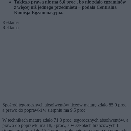
Takiego prawa nie ma 6,6 proc., bo nie zdało egzaminów
z więcej niż jednego przedmiotu – podała Centralna
Komisja Egzaminacyjna.
Reklama
Reklama
Spośród tegorocznych absolwentów liceów maturę zdało 85,9 proc.,
a prawo do poprawki w sierpniu ma 9,5 proc.
W technikach maturę zdało 71,3 proc. tegorocznych absolwentów, a
prawo do poprawki ma 18,5 proc., a w szkołach branżowych II
stopnia maturę zdało 15,4 proc. absolwentów, a prawo do poprawki