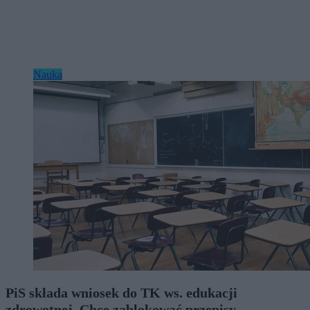
Nauka
PiS składa wniosek do TK ws. edukacji
zdrowotnej. Chce zablokować przepisy