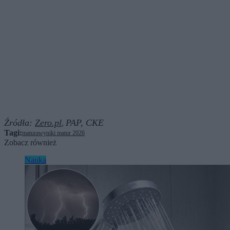
Źródła:
Zero.pl
PAP,
CKE
,
Tagi:
matura
wyniki matur 2026
Zobacz również
Nauka