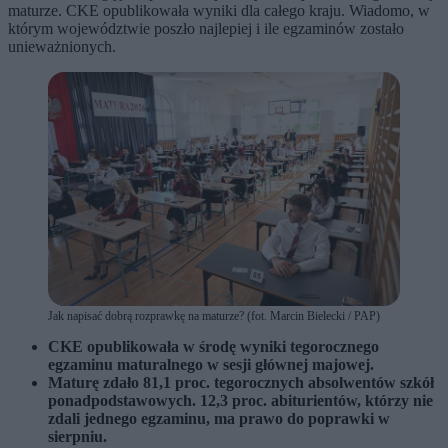
maturze. CKE opublikowała wyniki dla całego kraju. Wiadomo, w
którym województwie poszło najlepiej i ile egzaminów zostało
unieważnionych.
Jak napisać dobrą rozprawkę na maturze? (fot. Marcin Bielecki / PAP)
CKE opublikowała w środę wyniki tegorocznego
egzaminu maturalnego w sesji głównej majowej.
Maturę zdało 81,1 proc. tegorocznych absolwentów szkół
ponadpodstawowych. 12,3 proc. abiturientów, którzy nie
zdali jednego egzaminu, ma prawo do poprawki w
sierpniu.