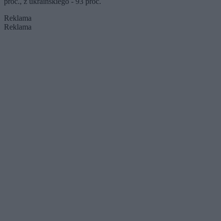
proc., z ukraińskiego - 93 proc.
Reklama
Reklama