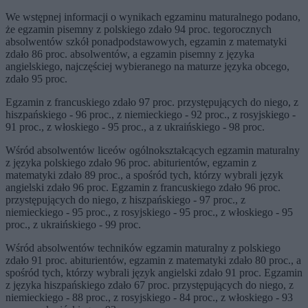
We wstępnej informacji o wynikach egzaminu maturalnego podano,
że egzamin pisemny z polskiego zdało 94 proc. tegorocznych
absolwentów szkół ponadpodstawowych, egzamin z matematyki
zdało 86 proc. absolwentów, a egzamin pisemny z języka
angielskiego, najczęściej wybieranego na maturze języka obcego,
zdało 95 proc.
Egzamin z francuskiego zdało 97 proc. przystępujących do niego, z
hiszpańskiego - 96 proc., z niemieckiego - 92 proc., z rosyjskiego -
91 proc., z włoskiego - 95 proc., a z ukraińskiego - 98 proc.
Wśród absolwentów liceów ogólnokształcących egzamin maturalny
z języka polskiego zdało 96 proc. abiturientów, egzamin z
matematyki zdało 89 proc., a spośród tych, którzy wybrali język
angielski zdało 96 proc. Egzamin z francuskiego zdało 96 proc.
przystępujących do niego, z hiszpańskiego - 97 proc., z
niemieckiego - 95 proc., z rosyjskiego - 95 proc., z włoskiego - 95
proc., z ukraińskiego - 99 proc.
Wśród absolwentów techników egzamin maturalny z polskiego
zdało 91 proc. abiturientów, egzamin z matematyki zdało 80 proc., a
spośród tych, którzy wybrali język angielski zdało 91 proc. Egzamin
z języka hiszpańskiego zdało 67 proc. przystępujących do niego, z
niemieckiego - 88 proc., z rosyjskiego - 84 proc., z włoskiego - 93