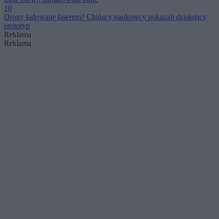
10
Drony ładowane laserem? Chińscy naukowcy pokazali działający
prototyp
Reklama
Reklama