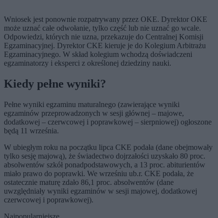
Wniosek jest ponownie rozpatrywany przez OKE. Dyrektor OKE
może uznać całe odwołanie, tylko część lub nie uznać go wcale.
Odpowiedzi, których nie uzna, przekazuje do Centralnej Komisji
Egzaminacyjnej. Dyrektor CKE kieruje je do Kolegium Arbitrażu
Egzaminacyjnego. W skład kolegium wchodzą doświadczeni
egzaminatorzy i eksperci z określonej dziedziny nauki.
Kiedy pełne wyniki?
Pełne wyniki egzaminu maturalnego (zawierające wyniki
egzaminów przeprowadzonych w sesji głównej – majowe,
dodatkowej – czerwcowej i poprawkowej – sierpniowej) ogłoszone
będą 11 września.
W ubiegłym roku na początku lipca CKE podała (dane obejmowały
tylko sesję majową), że świadectwo dojrzałości uzyskało 80 proc.
absolwentów szkół ponadpodstawowych, a 13 proc. abiturientów
miało prawo do poprawki. We wrześniu ub.r. CKE podała, że
ostatecznie maturę zdało 86,1 proc. absolwentów (dane
uwzględniały wyniki egzaminów w sesji majowej, dodatkowej
czerwcowej i poprawkowej).
Najpopularniejsze