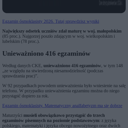
Egzamin ósmoklasisty 2026. Tutaj sprawdzisz wyniki
Największy odsetek uczniów zdał maturę w woj. małopolskim
(85 proc.). Najgorzej poszło zdającym w woj. wielkopolskim i
lubelskim (78 proc.).
Unieważniono 416 egzaminów
Według danych CKE,
unieważniono 416 egzaminów
, w tym 148
„ze względu na stwierdzoną niesamodzielność (podczas
sprawdzania prac)”.
W 92 przypadkach powodem unieważnienia było wniesienie na salę
telefonu. W przypadku unieważnienia egzaminu można do niego
przystąpić dopiero za rok.
Egzamin ósmoklasisty. Matematyczny analfabetyzm ma się dobrze
Maturzyści
musieli obowiązkowo przystąpić do trzech
egzaminów pisemnych na poziomie podstawowym
: z języka
polskiego, matematyki i języka obcego nowożytnego oraz dwóch