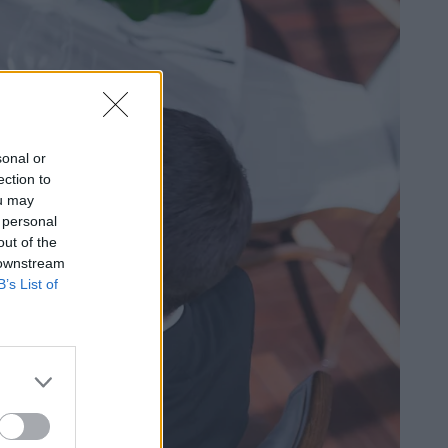
sonal or
ection to
ou may
 personal
out of the
 downstream
B’s List of