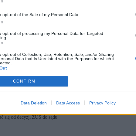
In
o opt-out of the Sale of my Personal Data.
In
to opt-out of processing my Personal Data for Targeted
ing.
In
o opt-out of Collection, Use, Retention, Sale, and/or Sharing
ersonal Data that Is Unrelated with the Purposes for which it
lected.
Out
związany z intensywnie spędzonym czasem, np. hucznym weselem. (fot. Shutterstock)
 w trakcie zwolnienia lekarskiego wzięła ślub.
CONFIRM
do odebrania zasiłku, jeśli lekarz na zwolnieniu wskazał, że "chor
pędzonym czasem, np. hucznym weselem.
ezpieczony choruje, przysługuje mu zasiłek. Jeśli jednak w czasie chor
Data Deletion
Data Access
Privacy Policy
e odmówić prawa do wypłaty zasiłku.
ać się od decyzji ZUS do sądu.