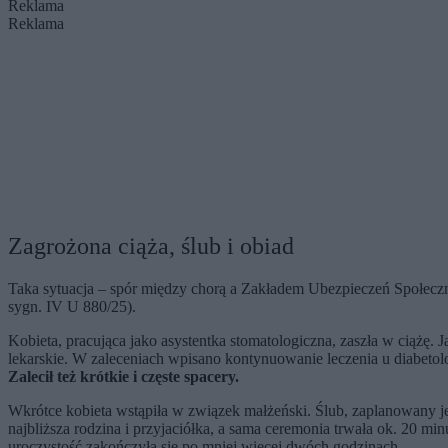
Reklama
Reklama
Zagrożona ciąża, ślub i obiad
Taka sytuacja – spór między chorą a Zakładem Ubezpieczeń Społeczn
sygn. IV U 880/25).
Kobieta, pracująca jako asystentka stomatologiczna, zaszła w ciążę. 
lekarskie. W zaleceniach wpisano kontynuowanie leczenia u diabetolog
Zalecił też krótkie i częste spacery.
Wkrótce kobieta wstąpiła w związek małżeński. Ślub, zaplanowany jes
najbliższa rodzina i przyjaciółka, a sama ceremonia trwała ok. 20 m
uroczystość zakończyła się po mniej więcej dwóch godzinach.