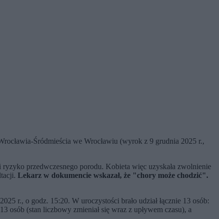
 Wrocławia-Śródmieścia we Wrocławiu (wyrok z 9 grudnia 2025 r.,
ży i ryzyko przedwczesnego porodu. Kobieta więc uzyskała zwolnienie
tacji.
Lekarz w dokumencie wskazał, że "chory może chodzić".
25 r., o godz. 15:20. W uroczystości brało udział łącznie 13 osób:
 13 osób (stan liczbowy zmieniał się wraz z upływem czasu), a