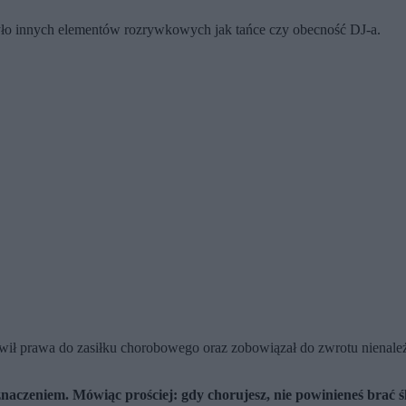
było innych elementów rozrywkowych jak tańce czy obecność DJ-a.
wił prawa do zasiłku chorobowego oraz zobowiązał do zwrotu nienależ
naczeniem. Mówiąc prościej: gdy chorujesz, nie powinieneś brać 