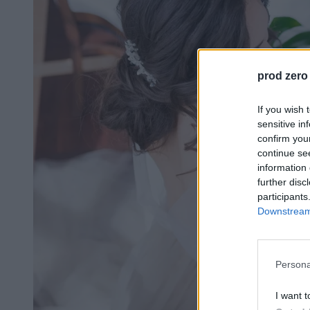
prod zero
If you wish 
sensitive in
confirm you
continue se
information 
further disc
participants
Downstream 
Persona
I want t