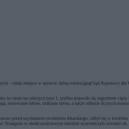
ych – miała miejsce w sprawie, którą rozstrzygnął Sąd Rejonowy dla
Jako że cierpi na cukrzycę typu 1, szybko pojawiło się zagrożenie cią
a, stosowanie leków, unikanie stresu, a także odbycie licznych konsul
zcze przed uzyskaniem zwolnienia lekarskiego, odbył się w kwietniu 20
inut. Następnie w okolicznościowym obiedzie uczestniczyło również ok.