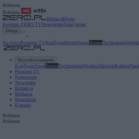
Reklama
Reklama
Strona główna
Program ZERO TV
Newsletter
Zgłoś temat
Zaloguj
Na żywo
Program TV
Kraj
Świat
Sport
Opinie
Biznes
Technologia
Wojsk
Wszystkie kategorie
Kraj
Świat
Sport
Biznes
Technologia
Wojsko
Zdrowie
Kultura
Nau
Program TV
Najnowsze
Newsletter
Redakcja
Reklama
Regulamin
Kontakt
Reklama
Reklama