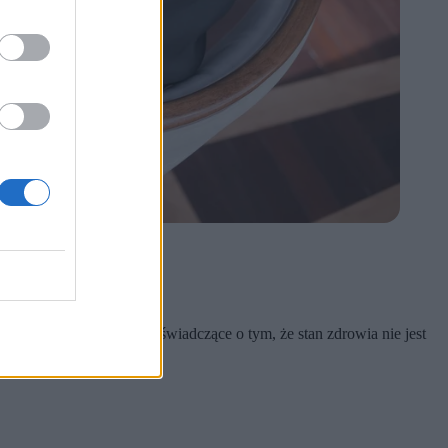
a może chodzić".
oby podejmuje działania świadczące o tym, że stan zdrowia nie jest