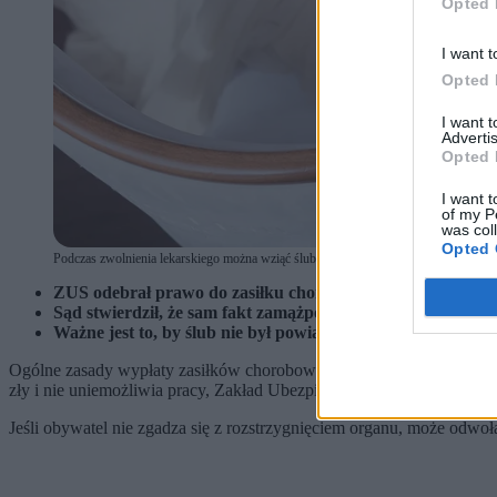
Opted 
I want t
Opted 
I want 
Advertis
Opted 
I want t
of my P
was col
Opted 
Podczas zwolnienia lekarskiego można wziąć ślub, przy czym nie powinien on być 
ZUS odebrał prawo do zasiłku chorobowego ciężarnej, która
Sąd stwierdził, że sam fakt zamążpójścia nie jest podstawą 
Ważne jest to, by ślub nie był powiązany z intensywnie s
Ogólne zasady wypłaty zasiłków chorobowych są dość proste: jeśli ub
zły i nie uniemożliwia pracy, Zakład Ubezpieczeń Społecznych moż
Jeśli obywatel nie zgadza się z rozstrzygnięciem organu, może odwoł