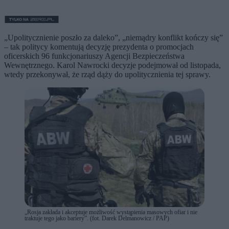
„Upolitycznienie poszło za daleko”, „niemądry konflikt kończy się”
– tak politycy komentują decyzję prezydenta o promocjach
oficerskich 96 funkcjonariuszy Agencji Bezpieczeństwa
Wewnętrznego. Karol Nawrocki decyzje podejmował od listopada,
wtedy przekonywał, że rząd dąży do upolitycznienia tej sprawy.
„Rosja zakłada i akceptuje możliwość wystąpienia masowych ofiar i nie
traktuje tego jako bariery”. (fot. Darek Delmanowicz / PAP)