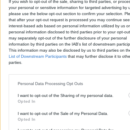
If you wish to opt-out of the sale, sharing to third parties, or proce
your personal or sensitive information for targeted advertising by 
please use the below opt-out section to confirm your selection. Pl
that after your opt-out request is processed you may continue see
Gibała rusza z kampanią. Tak chce zawalczyć o
interest-based ads based on personal information utilized by us or
personal information disclosed to third parties prior to your opt-ou
fotel prezydenta Krakowa
may separately opt-out of the further disclosure of your personal
Łukasz Gibała, radny i założyciel stowarzyszenia Kraków dla
information by third parties on the IAB’s list of downstream partici
Mieszkańców, ogłosił na Rynku Głównym start w
This information may also be disclosed by us to third parties on t
przedterminowych wyborach prezydenta miasta. To jego czwarta
List of Downstream Participants
that may further disclose it to othe
próba. Wybory odbędą się 27 września po tym, odwołano
parties.
Aleksandra Miszalskiego w referendum.
Personal Data Processing Opt Outs
Tomasz Pałasz
Wczoraj 20:32
I want to opt-out of the Sharing of my personal data.
4 min
Opted In
Kraj
I want to opt-out of the Sale of my Personal Data.
Opted In