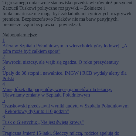
Tego samego dnia swoje stanowisko przedstawił również prezydent.
Zarzucił Tuskowi polityczne rozgrywki. – Żołnierze i
funkcjonariusze nie mogą być zakładnikami cynicznych rozgrywek
premiera. Bezpieczeństwo Polaków nie ma barw partyjnych,
premierze rządu bezprawia – powiedział.
Najpopularniejsze
1
Afera w Szpitalu Południowym to wierzchołek góry lodowej. „A
góra może być całkiem spora”
2
Nawrocki niszczy, ale wajb się zgadza. O roku prezydentury
3
Upały do 38 stopni i nawałnice. IMGW i RCB wydały alerty dla
Polski
4
Mniej łóżek dla pacjentów, więcej gabinetów dla lekarzy.
Ujawniamy zmiany w Szpitalu Południowym
5
Trzaskowski przedstawił wyniki audytu w Szpitalu Południowym.
„Rekordowy dyżur to 110 godzin”
6
Tusk o Giertychu: „Nie jest świętą krową”
7
Tragiczna śmierć 15-latki. Śledczy milczą, rodzice apelują do