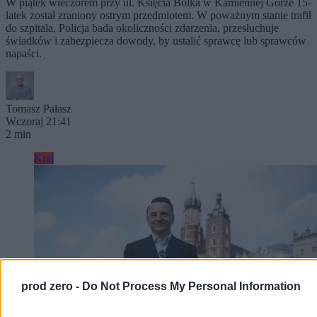
W piątek wieczorem przy ul. Księcia Bolka w Kamiennej Górze 15-
latek został zraniony ostrym przedmiotem. W poważnym stanie trafił
do szpitala. Policja bada okoliczności zdarzenia, przesłuchuje
świadków i zabezpiecza dowody, by ustalić sprawcę lub sprawców
napaści.
Tomasz Pałasz
Wczoraj 21:41
2 min
Kraj
prod zero -
Do Not Process My Personal Information