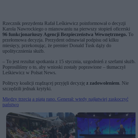
Rzecznik prezydenta Rafał Leśkiewicz poinformował o decyzji
Karola Nawrockiego o mianowaniu na pierwszy stopień oficerski
96 funkcjonariuszy Agencji Bezpieczeństwa Wewnętrznego.
To
przełomowa decyzja. Prezydent odmawiał podpisu od kilku
miesięcy, przekonując, że premier Donald Tusk dąży do
upolitycznienia służb.
– To jest rezultat spotkania z 15 stycznia, uzgodnień z szefami służb.
Poprosiliśmy o to, aby wnioski zostały poprawione – tłumaczył
Leśkiewicz w Polsat News.
Politycy koalicji rządzącej przyjęli decyzję
z zadowoleniem
. Nie
szczędzili jednak krytyki.
Między trzecią a piątą rano. Generał: wtedy najłatwiej zaskoczyć
państwo