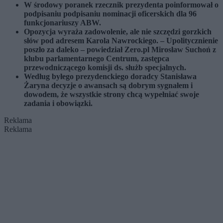
W środowy poranek rzecznik prezydenta poinformował o
podpisaniu podpisaniu nominacji oficerskich dla 96
funkcjonariuszy ABW.
Opozycja wyraża zadowolenie, ale nie szczędzi gorzkich
słów pod adresem Karola Nawrockiego. – Upolitycznienie
poszło za daleko – powiedział Zero.pl Mirosław Suchoń z
klubu parlamentarnego Centrum, zastępca
przewodniczącego komisji ds. służb specjalnych.
Według byłego prezydenckiego doradcy Stanisława
Żaryna decyzje o awansach są dobrym sygnałem i
dowodem, że wszystkie strony chcą wypełniać swoje
zadania i obowiązki.
Reklama
Reklama