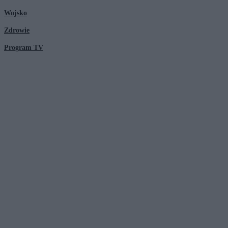
Wojsko
Zdrowie
Program TV
© 2026 Kanał Zero Spółka Akcyjna