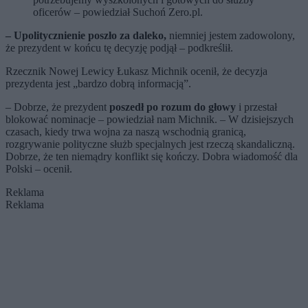
oficerów – powiedział Suchoń Zero.pl.
– Upolitycznienie poszło za daleko,
niemniej jestem zadowolony,
że prezydent w końcu tę decyzję podjął – podkreślił.
Rzecznik Nowej Lewicy Łukasz Michnik ocenił, że decyzja
prezydenta jest „bardzo dobrą informacją”.
– Dobrze, że prezydent
poszedł po rozum do głowy
i przestał
blokować nominacje – powiedział nam Michnik. – W dzisiejszych
czasach, kiedy trwa wojna za naszą wschodnią granicą,
rozgrywanie polityczne służb specjalnych jest rzeczą skandaliczną.
Dobrze, że ten niemądry konflikt się kończy. Dobra wiadomość dla
Polski – ocenił.
Reklama
Reklama