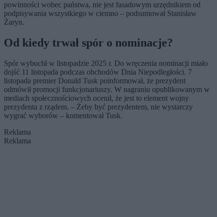
powinności wobec państwa, nie jest fasadowym urzędnikiem od
podpisywania wszystkiego w ciemno – podsumował Stanisław
Żaryn.
Od kiedy trwał spór o nominacje?
Spór wybuchł w listopadzie 2025 r. Do wręczenia nominacji miało
dojść 11 listopada podczas obchodów Dnia Niepodległości. 7
listopada premier Donald Tusk poinformował, że prezydent
odmówił promocji funkcjonariuszy. W nagraniu opublikowanym w
mediach społecznościowych ocenił, że jest to element wojny
prezydenta z rządem. – Żeby być prezydentem, nie wystarczy
wygrać wyborów – komentował Tusk.
Reklama
Reklama