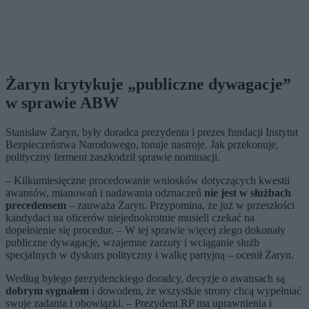
Żaryn krytykuje „publiczne dywagacje”
w sprawie ABW
Stanisław Żaryn, były doradca prezydenta i prezes fundacji Instytut
Bezpieczeństwa Narodowego, tonuje nastroje. Jak przekonuje,
polityczny ferment zaszkodził sprawie nominacji.
– Kilkumiesięczne procedowanie wniosków dotyczących kwestii
awansów, mianowań i nadawania odznaczeń
nie jest w służbach
precedensem
– zauważa Żaryn. Przypomina, że już w przeszłości
kandydaci na oficerów niejednokrotnie musieli czekać na
dopełnienie się procedur. – W tej sprawie więcej złego dokonały
publiczne dywagacje, wzajemne zarzuty i wciąganie służb
specjalnych w dyskurs polityczny i walkę partyjną – ocenił Żaryn.
Według byłego prezydenckiego doradcy, decyzje o awansach są
dobrym sygnałem
i dowodem, że wszystkie strony chcą wypełniać
swoje zadania i obowiązki. – Prezydent RP ma uprawnienia i