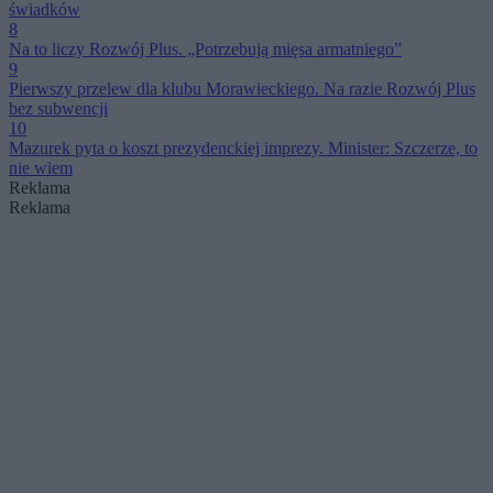
świadków
8
Na to liczy Rozwój Plus. „Potrzebują mięsa armatniego”
9
Pierwszy przelew dla klubu Morawieckiego. Na razie Rozwój Plus
bez subwencji
10
Mazurek pyta o koszt prezydenckiej imprezy. Minister: Szczerze, to
nie wiem
Reklama
Reklama