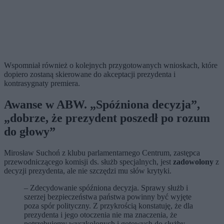
Wspomniał również o kolejnych przygotowanych wnioskach, które
dopiero zostaną skierowane do akceptacji prezydenta i
kontrasygnaty premiera.
Awanse w ABW. „Spóźniona decyzja”,
„dobrze, że prezydent poszedł po rozum
do głowy”
Mirosław Suchoń z klubu parlamentarnego Centrum, zastępca
przewodniczącego komisji ds. służb specjalnych, jest
zadowolony
z
decyzji prezydenta, ale nie szczędzi mu słów krytyki.
– Zdecydowanie spóźniona decyzja. Sprawy służb i
szerzej bezpieczeństwa państwa powinny być wyjęte
poza spór polityczny. Z przykrością konstatuję, że dla
prezydenta i jego otoczenia nie ma znaczenia, że
potrzebujemy wyszkolonych i gotowych do służby