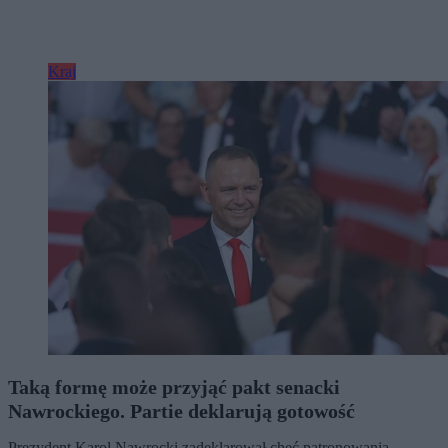
Kraj
Taką formę może przyjąć pakt senacki
Nawrockiego. Partie deklarują gotowość
Prezydent Karol Nawrocki zadeklarował chęć patronowania