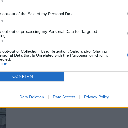
In
o opt-out of the Sale of my Personal Data.
In
to opt-out of processing my Personal Data for Targeted
ing.
In
o opt-out of Collection, Use, Retention, Sale, and/or Sharing
ersonal Data that Is Unrelated with the Purposes for which it
terstock)
lected.
Out
 AfD wynosi informacje z poufnych dokumentów do Rosji lub Chin.
tóra zawiera tysiące unijnych dokumentów.
.
CONFIRM
miec (AfD) do poufnych dokumentów Unii Europejskiej budzi rosnące 
ryzyko, że wrażliwe informacje mogą trafiać do Moskwy.
Data Deletion
Data Access
Privacy Policy