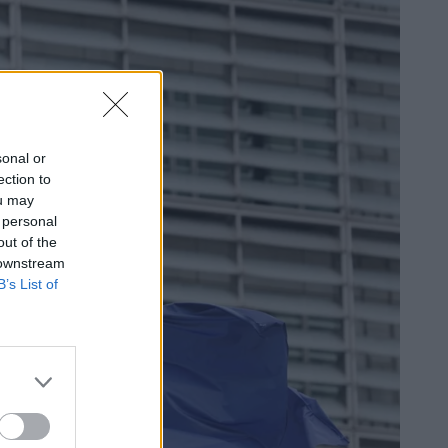
sonal or
ection to
ou may
 personal
out of the
 downstream
B’s List of