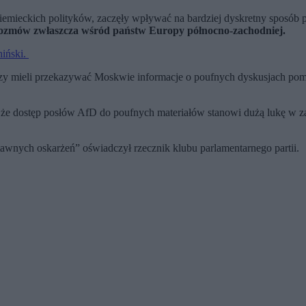
 niemieckich polityków, zaczęły wpływać na bardziej dyskretny sposó
 rozmów zwłaszcza wśród państw Europy północno-zachodniej.
iński.
zy mieli przekazywać Moskwie informacje o poufnych dyskusjach pomi
, że dostęp posłów AfD do poufnych materiałów stanowi dużą lukę w 
nych oskarżeń” oświadczył rzecznik klubu parlamentarnego partii.