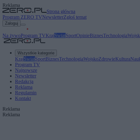
Reklama
Strona główna
Program ZERO TV
Newsletter
Zgłoś temat
Zaloguj
Na żywo
Program TV
Kraj
Świat
Sport
Opinie
Biznes
Technologia
Wojsk
Wszystkie kategorie
Kraj
Świat
Sport
Biznes
Technologia
Wojsko
Zdrowie
Kultura
Nau
Program TV
Najnowsze
Newsletter
Redakcja
Reklama
Regulamin
Kontakt
Reklama
Reklama