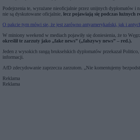
Podejrzenia te, wyrażane nieoficjalnie przez unijnych dyplomatów i
nie są dyskutowane oficjalnie,
lecz pojawiają się podczas luźnych
O pakcie tym mówi się, że jest zarówno antyamerykański, jak i antych
W miniony weekend w mediach pojawiły się doniesienia, że to Węgr
określił te zarzuty jako „fake news” („fałszywy news” – red.).
Jeden z wysokich rangą brukselskich dyplomatów przekazał Politico
informacji.
AfD zdecydowanie zaprzecza zarzutom. „Nie komentujemy bezpodstaw
Reklama
Reklama