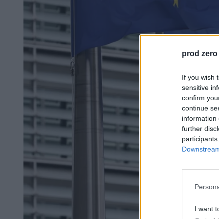
prod zero
If you wish 
sensitive in
confirm you
continue se
information 
further disc
participants
Downstream 
Persona
I want t