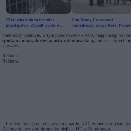
25 lat więzienia za brutalne
Kim Dzong Un wskazał
przestępstwa. Zapadł wyrok w
największego wroga Korei Północ
głośnej sprawie z Kłodzka
Niemieccy posłowie, w tym przedstawiciele AfD, mają dostęp do obs
spotkań ambasadorów państw członkowskich,
podczas których om
aktywów.
Reklama
Reklama
– Problem polega na tym, że mamy partię, AfD, wobec której istnieją
Zielonych, przewodniczący komisji ds. UE w Bundestagu.