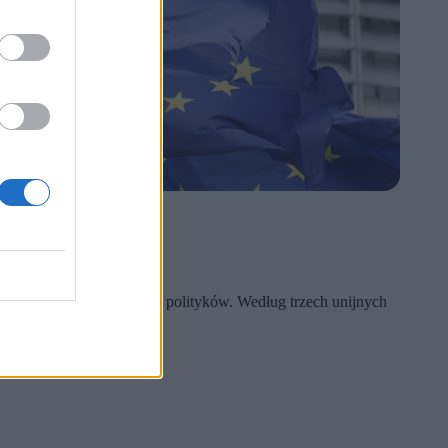
obawy wśród dyplomatów i polityków. Według trzech unijnych