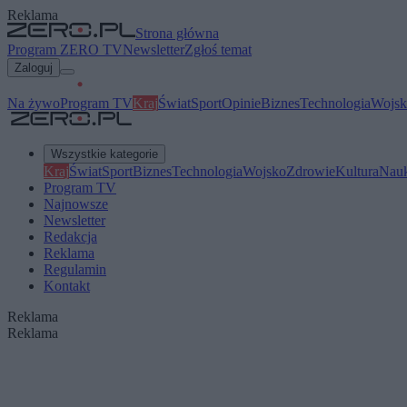
Reklama
Strona główna
Program ZERO TV
Newsletter
Zgłoś temat
Zaloguj
Na żywo
Program TV
Kraj
Świat
Sport
Opinie
Biznes
Technologia
Wojsk
Wszystkie kategorie
Kraj
Świat
Sport
Biznes
Technologia
Wojsko
Zdrowie
Kultura
Nau
Program TV
Najnowsze
Newsletter
Redakcja
Reklama
Regulamin
Kontakt
Reklama
Reklama