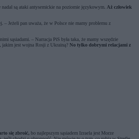
le nadal są ataki antysemickie na poziomie językowym.
Aż człowiek
iej. – Jeżeli pan uważa, że w Polsce nie mamy problemu z
nimi sąsiadami. – Narracja PiS była taka, że mamy wszędzie
, jakim jest wojna Rosji z Ukrainą?
No tylko dobrymi relacjami z
rto się zbroić,
bo najlepszym sąsiadem Izraela jest Morze
ą, jeśli chodzi o obronność. Nie mówię tu o tym, co robią w Strefie