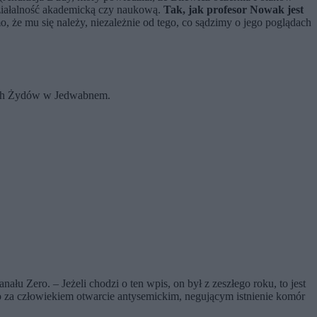
ś działalność akademicką czy naukową.
Tak, jak profesor Nowak jest
o, że mu się należy, niezależnie od tego, co sądzimy o jego poglądach
cych Żydów w Jedwabnem.
 Zero. – Jeżeli chodzi o ten wpis, on był z zeszłego roku, to jest
o za człowiekiem otwarcie antysemickim, negującym istnienie komór