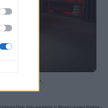
schwitz ”polskim obozem”.
a (Andrzeja Dudy, który powiedział, że Bilewicz oczernia Polaków –