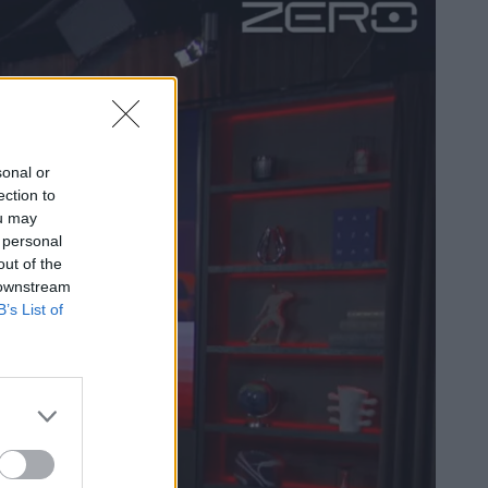
sonal or
ection to
ou may
 personal
out of the
 downstream
B’s List of