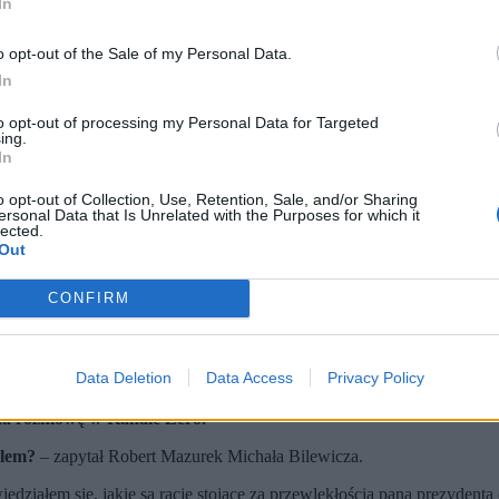
In
o opt-out of the Sale of my Personal Data.
In
to opt-out of processing my Personal Data for Targeted
ing.
In
o opt-out of Collection, Use, Retention, Sale, and/or Sharing
ersonal Data that Is Unrelated with the Purposes for which it
lected.
Out
CONFIRM
Data Deletion
Data Access
Privacy Policy
syjne wpisy w mediach społecznościowych, gdzie m.in. nazwał Au
 tylko dzięki dobrym relacjom z Niemcami.
na rozmowę w Kanale Zero.
llem?
– zapytał Robert Mazurek Michała Bilewicza.
iedziałem się, jakie są racje stojące za przewlekłością pana prezydent