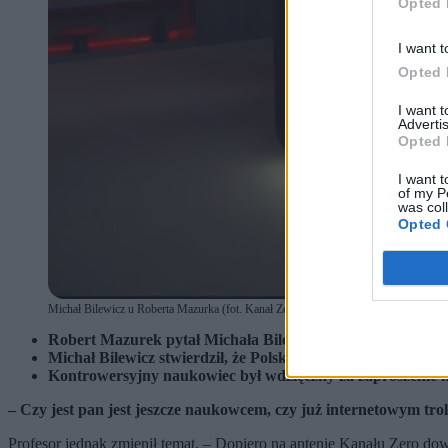
Opted 
I want t
Opted 
I want 
Advertis
Opted 
I want t
of my P
was col
Opted 
Michał Bilewicz u Roberta Mazurka (fot. Kanał Zero) (fot. Inne)
Robert Mazurek pytał Michała Bilewicza o jego kontrower
Michał Bilewicz stwierdził, że Polska może być bezpieczna
Kontrowersyjny naukowiec był wdzięczny za zaproszenie 
– Czy jest pan jest jeszcze naukowcem, czy już internetowym tro
Profesor jednak zmienił temat. – Dopiero na antenie Kanału Zero dow