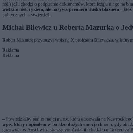
red.) jeśli chodzi o podpisanie dokumentów, które leżą u niego na bi
wielkim historykiem, ale nazywa premiera Tuska błaznem
– ktoś 
politycznych – stwierdził.
Michał Bilewicz u Roberta Mazurka o J
Robert Mazurek przytoczył wpis na X profesora Bilewicza, w któ
Reklama
Reklama
– Powiedziałby pan to mojej matce, która głosowała na Nawrockiego? 
wpis, który napisałem w bardzo dużych emocjach
rano, gdy obudz
gazowych w Auschwitz, straszącym Żydami (chodziło o Grzegorza Bra