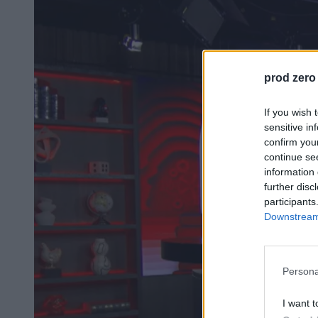
prod zero
If you wish 
sensitive in
confirm you
continue se
information 
further disc
participants
Downstream 
Persona
I want t