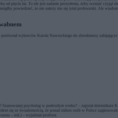
urku od pięciu lat. To nie jest zadanie prezydenta, żeby oceniać czyją
mógłby powiedzieć, że nie należy mu się tytuł profesorski. Ale wiadom
edwabnem
rym porównał wyborców Karola Nawrockiego do zbrodniarzy zabijają
Szanowanej psycholog w podeszłym wieku? – zapytał dziennikarz Kanału
iłem się ze świadomością, że ponad milion osób w Polsce zagłosował
una – red.) – wyjaśniał profesor.