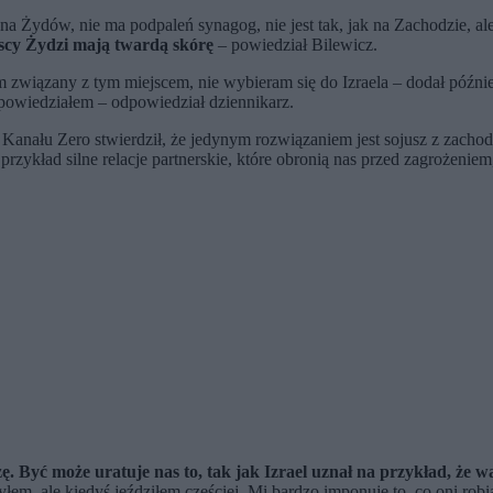
na Żydów, nie ma podpaleń synagog, nie jest tak, jak na Zachodzie, a
olscy Żydzi mają twardą skórę
– powiedział Bilewicz.
tem związany z tym miejscem, nie wybieram się do Izraela – dodał późn
 powiedziałem – odpowiedział dziennikarz.
anału Zero stwierdził, że jedynym rozwiązaniem jest sojusz z zachod
zykład silne relacje partnerskie, które obronią nas przed zagrożeniem
ę. Być może uratuje nas to, tak jak Izrael uznał na przykład, że wa
łem, ale kiedyś jeździłem częściej. Mi bardzo imponuje to, co oni robi