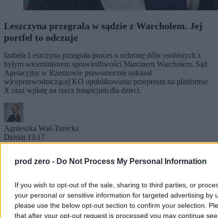
Leszczyna przegrała w sądzie z Warchołem. Jej
portfel to odczuje
Izabela Leszczyna przegrała proces o ochronę dóbr osobistych z
byłym wiceministrem sprawiedliwości Marcinem Warchołem. Sąd
Apelacyjny w Rzeszowie prawomocnie nakazał
wiceprzewodniczącej KO opublikowanie przeprosin na platformie
X oraz wpłatę na rzecz hospicjum dla dzieci.
Agnieszka Waś-Turecka
Dzisiaj 13:17
4 min
prod zero -
Do Not Process My Personal Information
Kraj
If you wish to opt-out of the sale, sharing to third parties, or proce
your personal or sensitive information for targeted advertising by 
please use the below opt-out section to confirm your selection. Pl
that after your opt-out request is processed you may continue see