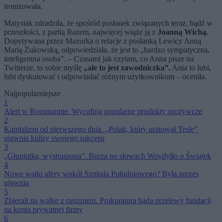
ironizowała.
Matysiak zdradziła, że spośród posłanek związanych teraz, bądź w
przeszłości, z partią Razem, najwięcej wiąże ją z
Joanną Wichą.
Dopytywana przez Mazurka o relacje z posłanką Lewicy Anną
Marią Żukowską, odpowiedziała, że jest to „bardzo sympatyczna,
inteligentna osoba”. – Czasami jak czytam, co Anna pisze na
Twitterze, to sobie myślę
„ale to jest zawodniczka”.
Ania to lubi,
lubi dyskutować i odpowiadać różnym użytkownikom – oceniła.
Najpopularniejsze
1
Alert w Rossmannie. Wycofują popularne produkty spożywcze
2
Kapitalizm od pierwszego dnia. „Polak, który uratował Teslę”
ujawnia kulisy swojego sukcesu
3
„Głupiutka, wystraszona”. Burza po słowach Woydyłło o Świątek
4
Nowe wątki afery wokół Szpitala Południowego? Była prezes
ujawnia
5
Zbierali na walkę z rasizmem. Prokuratura bada przelewy fundacji
na konta prywatnej firmy
6