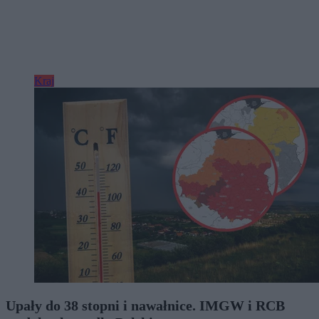
Kraj
Upały do 38 stopni i nawałnice. IMGW i RCB