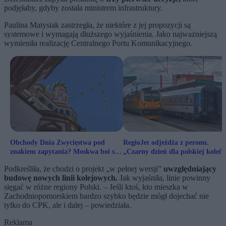
podjęłaby, gdyby została ministrem infrastruktury.
Paulina Matysiak zastrzegła, że niektóre z jej propozycji są
systemowe i wymagają dłuższego wyjaśnienia. Jako najważniejszą
wymieniła realizację Centralnego Portu Komunikacyjnego.
Obchody Dnia Zwycięstwa pod
RegioJet odjeżdża z peronu.
znakiem zapytania? Moskwa boi się
„Czarny dzień dla polskiej kolei”
ukraińskich dronów
Podkreśliła, że chodzi o projekt „w pełnej wersji”
uwzględniający
budowę nowych linii kolejowych.
Jak wyjaśniła, linie powinny
sięgać w różne regiony Polski. – Jeśli ktoś, kto mieszka w
Zachodniopomorskiem bardzo szybko będzie mógł dojechać nie
tylko do CPK, ale i dalej – powiedziała.
Reklama