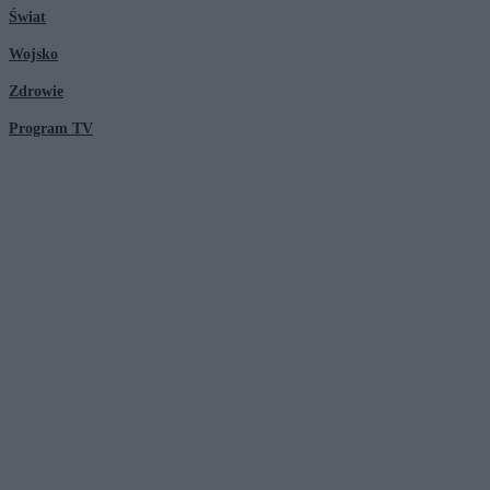
Świat
Wojsko
Zdrowie
Program TV
© 2026 Kanał Zero Spółka Akcyjna