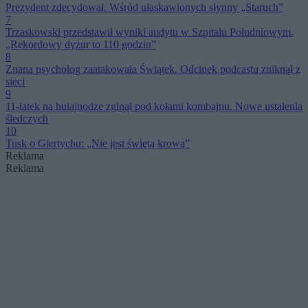
Prezydent zdecydował. Wśród ułaskawionych słynny „Staruch”
7
Trzaskowski przedstawił wyniki audytu w Szpitalu Południowym.
„Rekordowy dyżur to 110 godzin”
8
Znana psycholog zaatakowała Świątek. Odcinek podcastu zniknął z
sieci
9
11-latek na hulajnodze zginął pod kołami kombajnu. Nowe ustalenia
śledczych
10
Tusk o Giertychu: „Nie jest świętą krową”
Reklama
Reklama