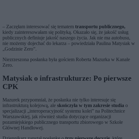
– Zaczęłam interesować się tematem
transportu publicznego,
kiedy zainteresowałam się polityką. Okazało się, że jakość usług
publicznych definiuje jakość naszego życia. Jak nie ma autobusu,
nie możemy dojechać do lekarza – powiedziała Paulina Matysiak w
„Godzinie Zero”.
Niezrzeszona posłanka była gościem Roberta Mazurka w Kanale
Zero.
Matysiak o infrastrukturze: Po pierwsze
CPK
Mazurek przypomniał, że posłanka nie tylko interesuje się
infrastrukturą kolejową, ale
skończyła w tym zakresie studia
o
specjalizacji „interoperacyjność systemu kolei” na Politechnice
Warszawskiej, jak również studia dotyczące organizacji
pozamiejskiego publicznego transportu zbiorowego w Szkole
Głównej Handlowej.
Dziennikarz zapytał posłankę o
trzy pierwsze decyzje,
które