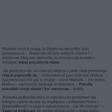
Mazurek zwrócił uwagę, że Razem ma niewielkie koło
parlamentarne. – Naprawdę nie było żadnych rozmów? –
dopytywał. Matysiak zapewniła, że utrzymywała kontakt z
kolegami,
mimo poważnych różnic.
Jak przekonywała, od czasu jej odejścia z partii i koła poselskiego
relacje poprawiły się.
– Usłyszałem od paru osób: jest kłótliwa,
egocentryczna i nie gra w zespole – rzucił Mazurek. – Nie jestem
kłótliwa – zaprzeczyła Matysiak ze śmiechem.
– Potrafię
uzasadnić swoje zdanie i być asertywna
– dodała.
Posłanka podkreśliła dalej, że największym problemem dla
kolegów z partii okazała się współpraca z politykami Prawa i
Sprawiedliwości w ramach stowarzyszenia „Tak dla rozwoju”.
–
Tamci są trędowaci,
nie można niczego robić z drugą stroną –