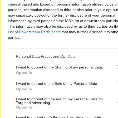
interest-based ads based on personal information utilized by us or
personal information disclosed to third parties prior to your opt-ou
may separately opt-out of the further disclosure of your personal
information by third parties on the IAB’s list of downstream partici
This information may also be disclosed by us to third parties on t
List of Downstream Participants
that may further disclose it to othe
parties.
Prokuratura zabezpieczyła majątek Macieja
Personal Data Processing Opt Outs
Świrskiego. Chodzi o sprawę sprzed lat
I want to opt-out of the Sharing of my personal data.
Rzeszowska prokuratura zabezpieczyła majątek Macieja Świrskiego
Opted In
– byłego prezesa Krajowej Rady Radiofonii i Telewizji oraz
Polskiej Fundacji Narodowej. Podobne decyzję podjęto wobec
drugiego podejrzanego, Cezarego J. Działania służb związane są z
I want to opt-out of the Sale of my Personal Data.
kampanią Polskiej Fundacji Narodowej pt. „Sprawiedliwe sądy”.
Opted In
I want to opt-out of processing my Personal Data for
Targeted Advertising.
Opted In
Tomasz Pałasz
Dzisiaj 12:38
I want to opt-out of Collection, Use, Retention, Sale,
2 min