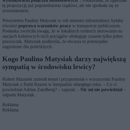
wyszukiwarki połączeń autobusowych”.
Podkreśliła, że zgłaszała
tę propozycję już poprzedniemu rządowi, ale nie spotkała się ze
zrozumieniem.
Priorytetem Pauliny Matysiak w roli minister infrastruktury byłaby
również
poprawa warunków pracy
w transporcie publicznym.
Posłanka zwróciła uwagę, że w lokalnych centrach sterowania na
stacjach kolejowych ruch pociągów obsługuje czasem tylko jeden
pracownik. Matysiak podkreśla, że stwarza to potencjalne
zagrożenie dla podróżnych.
Kogo Paulina Matysiak darzy największą
sympatią w środowisku lewicy?
Robert Mazurek zmienił temat i przypomniał o wyrzuceniu Pauliny
Matysiak z Partii Razem w listopadzie ubiegłego roku. – Co ci
powiedział Adrian Zandberg? – zapytał. –
Nic mi nie powiedział
–
odparła Matysiak.
Reklama
Reklama