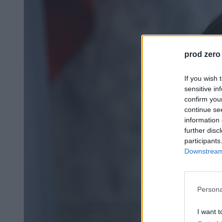
prod zero
If you wish 
sensitive in
confirm you
continue se
information 
further disc
participants
Downstream 
Persona
I want t