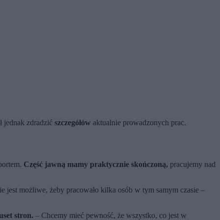
ał jednak zdradzić
szczegółów
aktualnie prowadzonych prac.
aportem.
Część jawną mamy praktycznie skończoną,
pracujemy nad
e jest możliwe, żeby pracowało kilka osób w tym samym czasie –
uset stron.
– Chcemy mieć pewność, że wszystko, co jest w