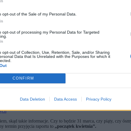
In
o opt-out of the Sale of my Personal Data.
In
to opt-out of processing my Personal Data for Targeted
ing.
In
o opt-out of Collection, Use, Retention, Sale, and/or Sharing
ersonal Data that Is Unrelated with the Purposes for which it
lected.
Out
systemem Pegasus Magdalena Sroka na posiedzeniu komisji. (fot. Marcin Obara / PAP)
. Pegasusa? Pytamy o to przewodniczącą Magdalenę Srokę.
CONFIRM
isy prac w kancelarii tajnej.
dliwości, mówi o „fikcji” prac i zarzuca sejmowej większości mar
omisji ds. Pegasusa, zapowiadał rychły koniec jej prac. – Wszystkie 
Data Deletion
Data Access
Privacy Policy
a forum komisji opinii publicznej –
mówił
wówczas w RMF FM.
nych
iem, skąd takie informacje. Czy to będzie 31 marca, czy piąty, czy ósm
y termin przyjęcia raportu to
„początek kwietnia”.