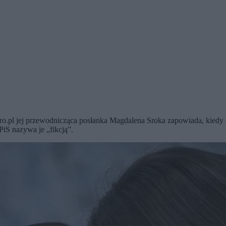
ro.pl jej przewodnicząca posłanka Magdalena Sroka zapowiada, kiedy d
iS nazywa je „fikcją”.