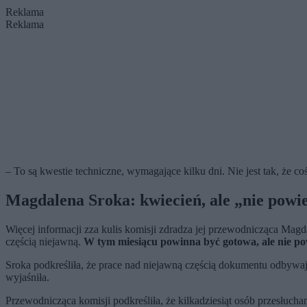
Reklama
Reklama
– To są kwestie techniczne, wymagające kilku dni. Nie jest tak, że co
Magdalena Sroka: kwiecień, ale „nie powi
Więcej informacji zza kulis komisji zdradza jej przewodnicząca Mag
częścią niejawną.
W tym miesiącu powinna być gotowa, ale nie po
Sroka podkreśliła, że prace nad niejawną częścią dokumentu odbywają
wyjaśniła.
Przewodnicząca komisji podkreśliła, że kilkadziesiąt osób przesłuch