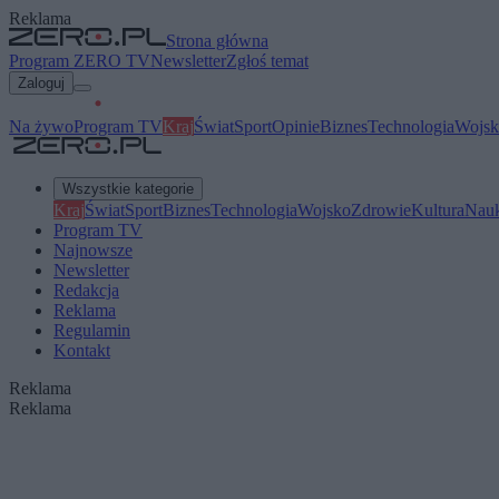
Reklama
Strona główna
Program ZERO TV
Newsletter
Zgłoś temat
Zaloguj
Na żywo
Program TV
Kraj
Świat
Sport
Opinie
Biznes
Technologia
Wojsk
Wszystkie kategorie
Kraj
Świat
Sport
Biznes
Technologia
Wojsko
Zdrowie
Kultura
Nau
Program TV
Najnowsze
Newsletter
Redakcja
Reklama
Regulamin
Kontakt
Reklama
Reklama