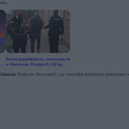
oka.
Dwóch pseudokibiców zatrzymanych
w Warszawie. Przejętych 150 kg
narkotyków
 klauzul.
Posłowie chcą ustalić, czy wszystkie informacje przekazane