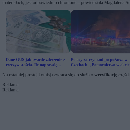
materiałach, jest odpowiednio chronione – powiedziała Magdalena Sr
Dane GUS jak twarde zderzenie z
Polacy zatrzymani po pożarze w
rzeczywistością. Ile naprawdę
Czechach. „Pomocnictwo w akcie
zarabiają Polacy?
terroru”
Na ostatniej prostej komisja zwraca się do służb o
weryfikację części
Reklama
Reklama