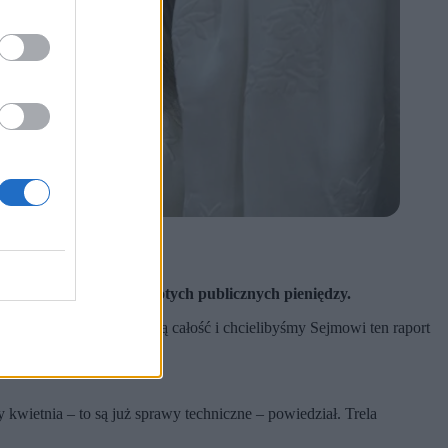
notrawienie milionów złotych publicznych pieniędzy.
zeznania zbieramy w jedną całość i chcielibyśmy Sejmowi ten raport
y kwietnia – to są już sprawy techniczne – powiedział. Trela