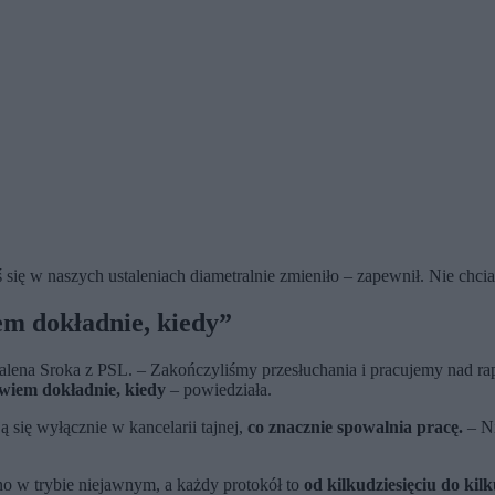
ś się w naszych ustaleniach diametralnie zmieniło – zapewnił. Nie chci
em dokładnie, kiedy”
dalena Sroka z PSL. – Zakończyliśmy przesłuchania i pracujemy nad r
wiem dokładnie, kiedy
– powiedziała.
 się wyłącznie w kancelarii tajnej,
co znacznie spowalnia pracę.
– Ni
ano w trybie niejawnym, a każdy protokół to
od kilkudziesięciu do kilk