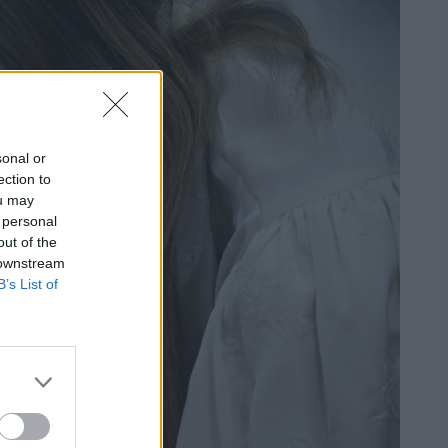
sonal or
ection to
ou may
 personal
out of the
 downstream
B’s List of