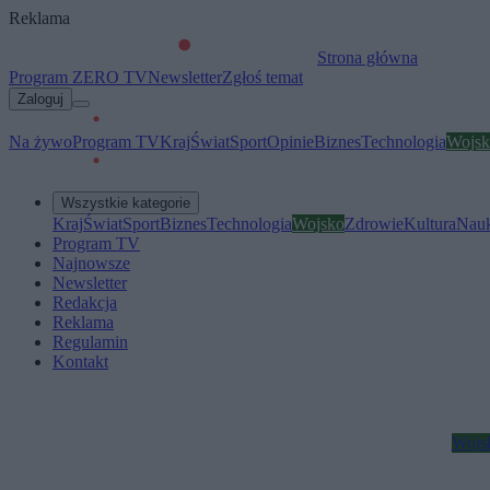
Reklama
Strona główna
Program ZERO TV
Newsletter
Zgłoś temat
Zaloguj
Na żywo
Program TV
Kraj
Świat
Sport
Opinie
Biznes
Technologia
Wojsk
Wszystkie kategorie
Kraj
Świat
Sport
Biznes
Technologia
Wojsko
Zdrowie
Kultura
Nau
Program TV
Najnowsze
Newsletter
Redakcja
Reklama
Regulamin
Kontakt
Wojs