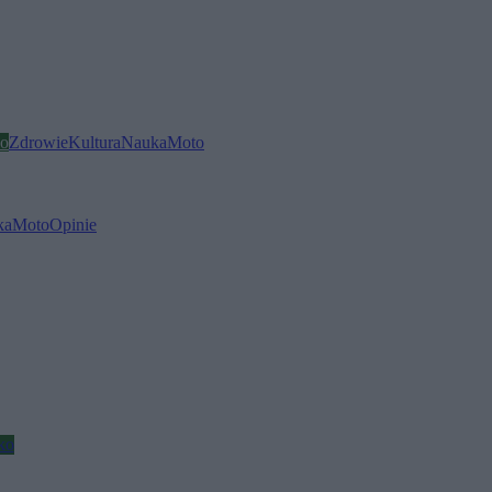
o
Zdrowie
Kultura
Nauka
Moto
ka
Moto
Opinie
ko