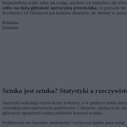
bezpośredniej walki, takie jak czołgi, artyleria czy lotnictwo, ale 
celów na dużą głębokość operacyjną przeciwnika
, co pozwala nie
liczebności Sił Zbrojnych jest krokiem słusznym, ale niestety w nasz
Reklama
Reklama
Sztuka jest sztuka? Statystyki a rzeczywist
Statystyki wskazują wzrost liczby żołnierzy, a w praktyce armia mie
wszystkim doświadczonych podoficerów i oficerów, zdolnych do szkol
głównych ograniczeń realnej zdolności bojowej wojska.
Problem ten ma charakter strukturalny i wykracza daleko poza armię.