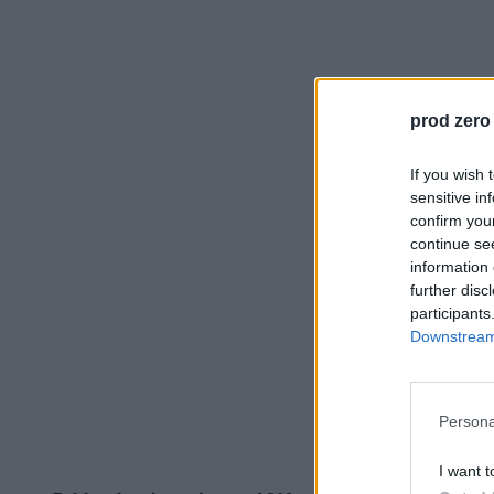
prod zero
If you wish 
sensitive in
confirm you
continue se
information 
further disc
participants
Downstream 
Persona
I want t