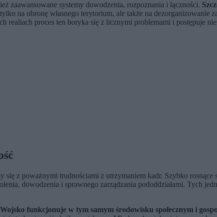
również zaawansowane systemy dowodzenia, rozpoznania i łączności.
Szcz
 tylko na obronę własnego terytorium, ale także na dezorganizowanie z
ych realiach proces ten boryka się z licznymi problemami i postępuje n
ość
rzy się z poważnymi trudnościami z utrzymaniem kadr. Szybko rosnące 
enia, dowodzenia i sprawnego zarządzania pododdziałami. Tych jednak 
Wojsko funkcjonuje w tym samym środowisku społecznym i gospo