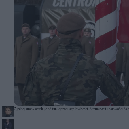
Z jednej strony oczekuje od funkcjonariuszy lojalności, determinacji i gotowości do d