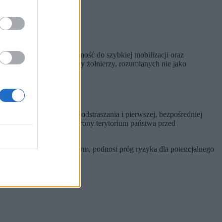
zenie.
by.
nież liczebność sił, zdolność do szybkiej mobilizacji oraz
czących ponad 300 tysięcy żołnierzy, rozumianych nie jako
sadniczego instrumentu odstraszania i pierwszej, bezpośredniej
j intensywności, w tym obrony terytorium państwa przed
politycznym i strategicznym, podnosi próg ryzyka dla potencjalnego