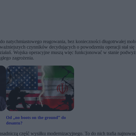
do natychmiastowego reagowania, bez konieczności długotrwałej mobi
ażniejszych czynników decydujących o powodzeniu operacji stał się cz
ziałań. Wojska operacyjne muszą więc funkcjonować w stanie podwyż
agłego zagrożenia.
Od „no boots on the ground” do
desantu?
sadniczą część wysiłku modernizacyjnego. To do nich trafia najnowocze