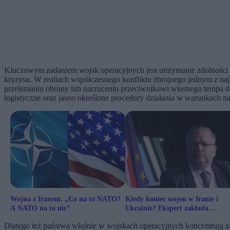
Kluczowym zadaniem wojsk operacyjnych jest utrzymanie zdolności 
kryzysu. W realiach współczesnego konfliktu zbrojnego jednym z najw
przełamaniu obrony lub narzuceniu przeciwnikowi własnego tempa d
logistyczne oraz jasno określone procedury działania w warunkach n
Wojna z Iranem. „Co na to NATO?
Kiedy koniec wojen w Iranie i
A NATO na to nic”
Ukrainie? Ekspert zakłada
niepokojący scenariusz
Dlatego też państwa właśnie w wojskach operacyjnych koncentrują za