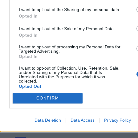
pierwsze wyroki pozbawienia wolności, a wobec ponad połowy
oskarżonych zastosowano środki zapobiegawcze w postaci
I want to opt-out of the Sharing of my personal data.
tymczasowego aresztu.
Opted In
I want to opt-out of the Sale of my Personal Data.
Opted In
Agnieszka Waś-Turecka
Dzisiaj 07:41
I want to opt-out of processing my Personal Data for
3 min
Targeted Advertising.
Reklama
Opted In
Reklama
I want to opt-out of Collection, Use, Retention, Sale,
and/or Sharing of my Personal Data that Is
Unrelated with the Purposes for which it was
collected.
Opted Out
CONFIRM
Data Deletion
Data Access
Privacy Policy