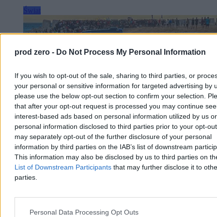
Świat
prod zero -
Do Not Process My Personal Information
If you wish to opt-out of the sale, sharing to third parties, or proce
your personal or sensitive information for targeted advertising by 
please use the below opt-out section to confirm your selection. Pl
that after your opt-out request is processed you may continue see
interest-based ads based on personal information utilized by us or
personal information disclosed to third parties prior to your opt-ou
may separately opt-out of the further disclosure of your personal
information by third parties on the IAB’s list of downstream partici
This information may also be disclosed by us to third parties on t
Maroko rozlicza szturm na Ceutę. Są pierwsze
List of Downstream Participants
that may further disclose it to othe
wyroki więzienia
parties.
Przed marokańskimi sądami rozpoczęły się procesy 86 osób
odpowiadających za udział i pomoc w niedawnym masowym
forsowaniu granicy z hiszpańską Ceutą. W sprawie zapadły już
Personal Data Processing Opt Outs