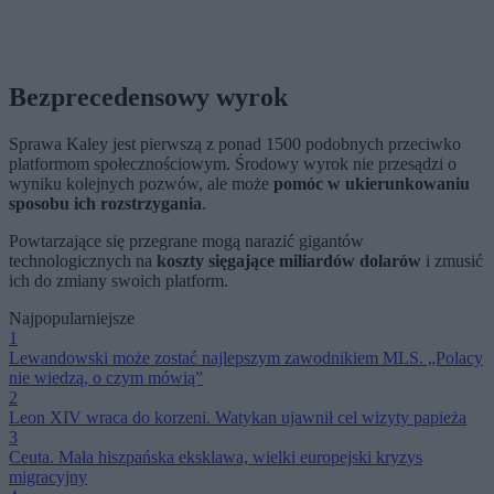
Bezprecedensowy wyrok
Sprawa Kaley jest pierwszą z ponad 1500 podobnych przeciwko
platformom społecznościowym. Środowy wyrok nie przesądzi o
wyniku kolejnych pozwów, ale może
pomóc w ukierunkowaniu
sposobu ich rozstrzygania
.
Powtarzające się przegrane mogą narazić gigantów
technologicznych na
koszty sięgające miliardów dolarów
i zmusić
ich do zmiany swoich platform.
Najpopularniejsze
1
Lewandowski może zostać najlepszym zawodnikiem MLS. „Polacy
nie wiedzą, o czym mówią”
2
Leon XIV wraca do korzeni. Watykan ujawnił cel wizyty papieża
3
Ceuta. Mała hiszpańska eksklawa, wielki europejski kryzys
migracyjny