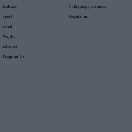
Kultura
Polityka prywatności
Sport
Regulamin
Świat
Wojsko
Zdrowie
Program TV
© 2026 Kanał Zero Spółka Akcyjna