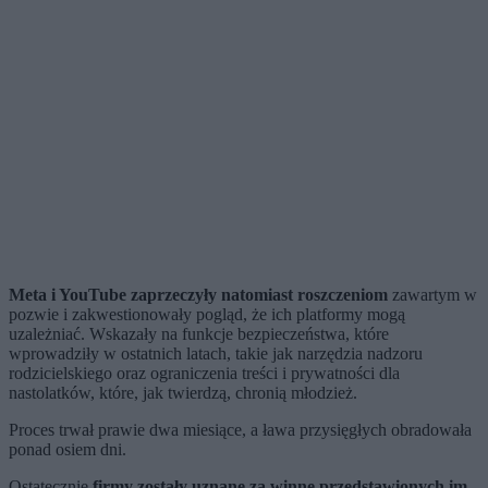
Meta i YouTube zaprzeczyły natomiast roszczeniom
zawartym w
pozwie i zakwestionowały pogląd, że ich platformy mogą
uzależniać. Wskazały na funkcje bezpieczeństwa, które
wprowadziły w ostatnich latach, takie jak narzędzia nadzoru
rodzicielskiego oraz ograniczenia treści i prywatności dla
nastolatków, które, jak twierdzą, chronią młodzież.
Proces trwał prawie dwa miesiące, a ława przysięgłych obradowała
ponad osiem dni.
Ostatecznie
firmy zostały uznane za winne przedstawionych im