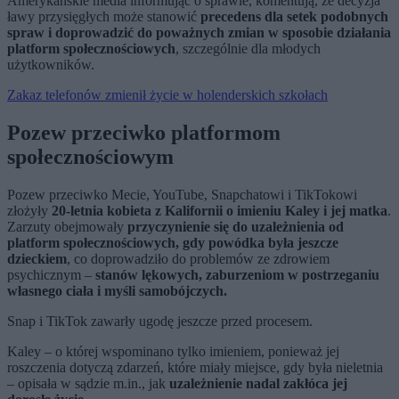
Amerykańskie media informując o sprawie, komentują, że decyzja
ławy przysięgłych może stanowić
precedens dla setek podobnych
spraw i doprowadzić do poważnych zmian w sposobie działania
platform społecznościowych
, szczególnie dla młodych
użytkowników.
Zakaz telefonów zmienił życie w holenderskich szkołach
Pozew przeciwko platformom
społecznościowym
Pozew przeciwko Mecie, YouTube, Snapchatowi i TikTokowi
złożyły
20-letnia kobieta z Kalifornii o imieniu Kaley i jej matka
.
Zarzuty obejmowały
przyczynienie się do uzależnienia od
platform społecznościowych, gdy powódka była jeszcze
dzieckiem
, co doprowadziło do problemów ze zdrowiem
psychicznym –
stanów lękowych, zaburzeniom w postrzeganiu
własnego ciała i myśli samobójczych.
Snap i TikTok zawarły ugodę jeszcze przed procesem.
Kaley – o której wspominano tylko imieniem, ponieważ jej
roszczenia dotyczą zdarzeń, które miały miejsce, gdy była nieletnia
– opisała w sądzie m.in., jak
uzależnienie nadal zakłóca jej