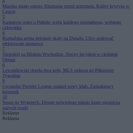
4
Maroko miało ostrzec Hiszpanię przed szturmem. Kulisy kryzysu w
Ceucie
5
Kasparow ostro o Putinie: wróg każdego normalnego, wolnego
człowieka
6
Rumuńska armia detonuje skały na Dunaju. Chce uratować
elektrownię atomową
7
Niepokój na Bliskim Wschodzie. Nocny incydent w cieśninie
Ormuz
8
Lewandowski strzela dwa gole, MLS ogłasza go Piłkarzem
Tygodnia
9
Gwiazdor Premier League znalazł nowy klub. Zaskakujący
kierunek
10
Susza na Węgrzech. Drugie największe miasto kraju ogranicza
zużycie wody
Reklama
Reklama