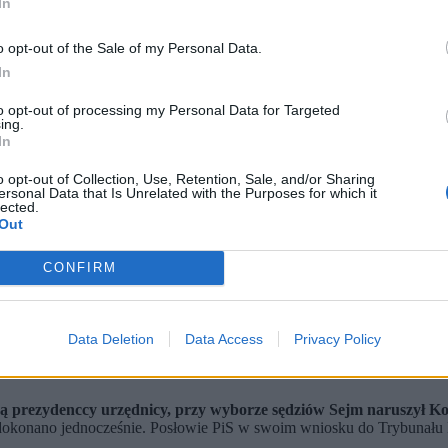
In
o opt-out of the Sale of my Personal Data.
In
to opt-out of processing my Personal Data for Targeted
ing.
In
o opt-out of Collection, Use, Retention, Sale, and/or Sharing
ersonal Data that Is Unrelated with the Purposes for which it
lected.
Out
rybunał Konstytucyjny ma zająć się wnioskiem posłów PiS ws. przepisów odnoszących się d
CONFIRM
tytucyjnego, których kandydatury zostały zaproponowane przez p
ze złożyć ślubowanie przed prezydentem. Karol Nawrocki do tej 
ziów – zapowiedział w RMF Krzysztof Szczucki, poseł PiS.
Data Deletion
Data Access
Privacy Policy
wali już w swojej sprawie pismo do prezydenta Nawrockiego
. Jak poin
eli kalendarz pana prezydenta nie pozwala na spotkanie z nami, jesteśm
ą prezydenccy urzędnicy, przy wyborze sędziów Sejm naruszył Ko
dokonano jednocześnie. Posłowie PiS w swoim wniosku do Trybunału K