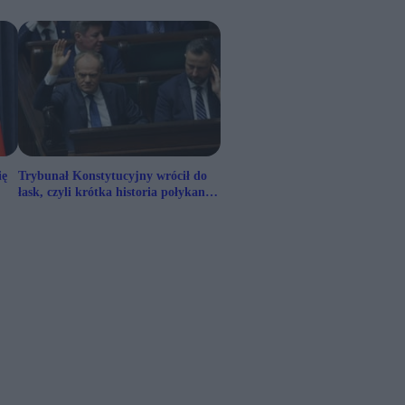
ię
Trybunał Konstytucyjny wrócił do
łask, czyli krótka historia połykania
własnego języka