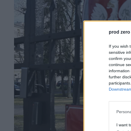
prod zero
If you wish 
sensitive in
confirm you
continue se
information 
further disc
participants
Downstream 
Persona
I want t