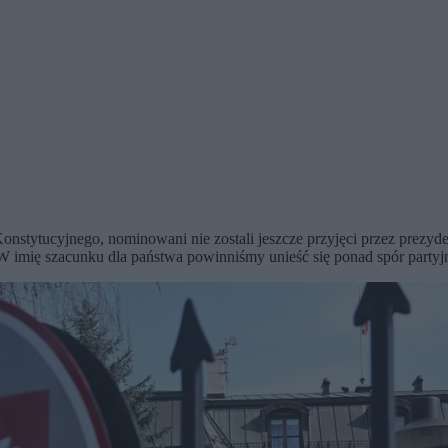
tytucyjnego, nominowani nie zostali jeszcze przyjęci przez prezydent
 W imię szacunku dla państwa powinniśmy unieść się ponad spór partyj