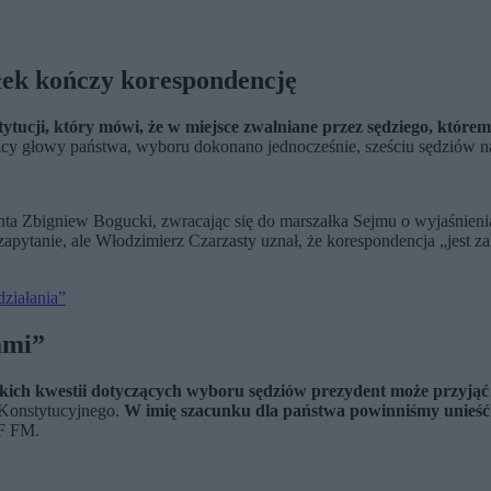
ałek kończy korespondencję
ytucji, który mówi, że w miejsce zwalniane przez sędziego, którem
cy głowy państwa, wyboru dokonano jednocześnie, sześciu sędziów na
nta Zbigniew Bogucki, zwracając się do marszałka Sejmu o wyjaśnien
zapytanie, ale Włodzimierz Czarzasty uznał, że korespondencja „jest
ziałania”
iami”
tkich kwestii dotyczących wyboru sędziów prezydent może przyją
 Konstytucyjnego.
W imię szacunku dla państwa powinniśmy unieść s
F FM.