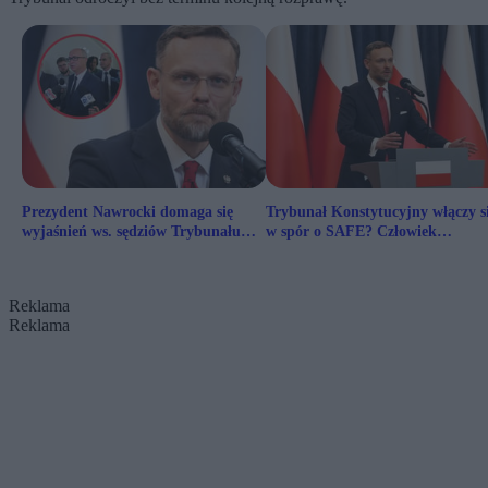
Prezydent Nawrocki domaga się
Trybunał Konstytucyjny włączy s
wyjaśnień ws. sędziów Trybunału
w spór o SAFE? Człowiek
Konstytucyjnego
prezydenta sugeruje
Reklama
Reklama