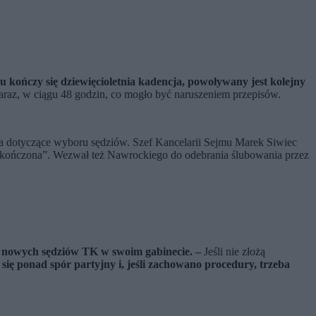
u kończy się dziewięcioletnia kadencja, powoływany jest kolejny
raz, w ciągu 48 godzin, co mogło być naruszeniem przepisów.
ia dotyczące wyboru sędziów. Szef Kancelarii Sejmu Marek Siwiec
 zakończona”. Wezwał też Nawrockiego do odebrania ślubowania przez
ć nowych sędziów TK w swoim gabinecie. –
Jeśli nie złożą
ię ponad spór partyjny i, jeśli zachowano procedury, trzeba