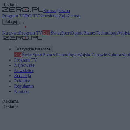
Reklama
Strona główna
Program ZERO TV
Newsletter
Zgłoś temat
Zaloguj
Na żywo
Program TV
Kraj
Świat
Sport
Opinie
Biznes
Technologia
Wojsk
Wszystkie kategorie
Kraj
Świat
Sport
Biznes
Technologia
Wojsko
Zdrowie
Kultura
Nau
Program TV
Najnowsze
Newsletter
Redakcja
Reklama
Regulamin
Kontakt
Reklama
Reklama