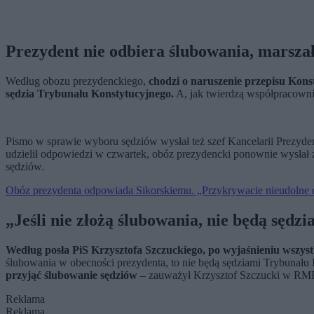
Prezydent nie odbiera ślubowania, marsz
Według obozu prezydenckiego,
chodzi o naruszenie przepisu Konst
sędzia Trybunału Konstytucyjnego.
A, jak twierdzą współpracowni
Pismo w sprawie wyboru sędziów wysłał też szef Kancelarii Prezyde
udzielił odpowiedzi w czwartek, obóz prezydencki ponownie wysłał 
sędziów.
Obóz prezydenta odpowiada Sikorskiemu. „Przykrywacie nieudolne d
„Jeśli nie złożą ślubowania, nie będą sędz
Według posła PiS Krzysztofa Szczuckiego, po wyjaśnieniu wszys
ślubowania w obecności prezydenta, to nie będą sędziami Trybunału
przyjąć ślubowanie sędziów
– zauważył Krzysztof Szczucki w RM
Reklama
Reklama