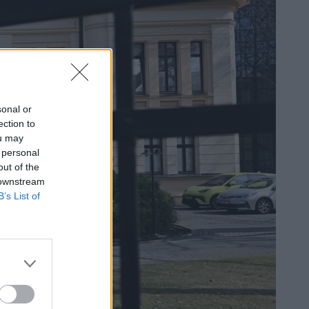
sonal or
ection to
ou may
 personal
out of the
 downstream
B’s List of