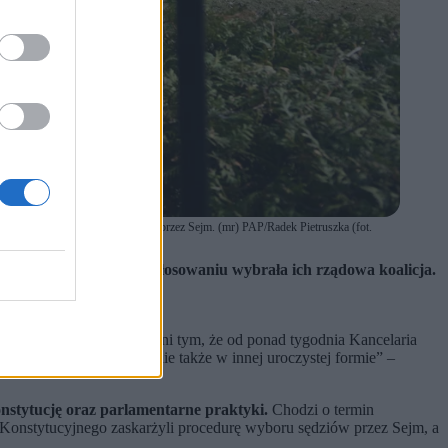
o procedury wyboru sędziów TK przez Sejm. (mr) PAP/Radek Pietruszka (fot.
rezydium Sejmu, a w głosowaniu wybrała ich rządowa koalicja.
pory go nie odebrał.
formowali, są zaniepokojeni tym, że od ponad tygodnia Kancelaria
y gotowi złożyć ślubowanie także w innej uroczystej formie” –
nstytucję oraz parlamentarne praktyki.
Chodzi o termin
onstytucyjnego zaskarżyli procedurę wyboru sędziów przez Sejm, a