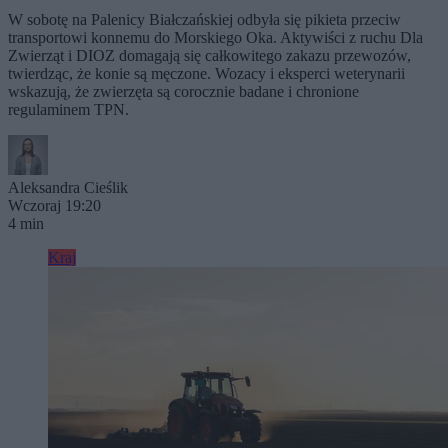
W sobotę na Palenicy Białczańskiej odbyła się pikieta przeciw
transportowi konnemu do Morskiego Oka. Aktywiści z ruchu Dla
Zwierząt i DIOZ domagają się całkowitego zakazu przewozów,
twierdząc, że konie są męczone. Wozacy i eksperci weterynarii
wskazują, że zwierzęta są corocznie badane i chronione
regulaminem TPN.
Aleksandra Cieślik
Wczoraj 19:20
4 min
Kraj