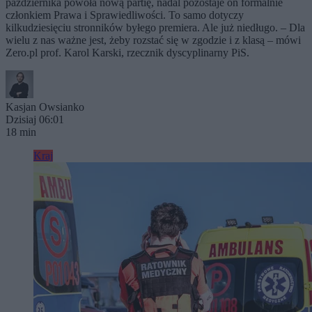
października powoła nową partię, nadal pozostaje on formalnie
członkiem Prawa i Sprawiedliwości. To samo dotyczy
kilkudziesięciu stronników byłego premiera. Ale już niedługo. – Dla
wielu z nas ważne jest, żeby rozstać się w zgodzie i z klasą – mówi
Zero.pl prof. Karol Karski, rzecznik dyscyplinarny PiS.
Kasjan Owsianko
Dzisiaj 06:01
18 min
Kraj