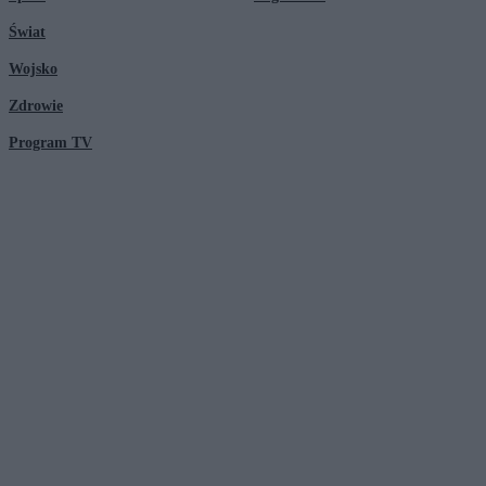
Świat
Wojsko
Zdrowie
Program TV
© 2026 Kanał Zero Spółka Akcyjna