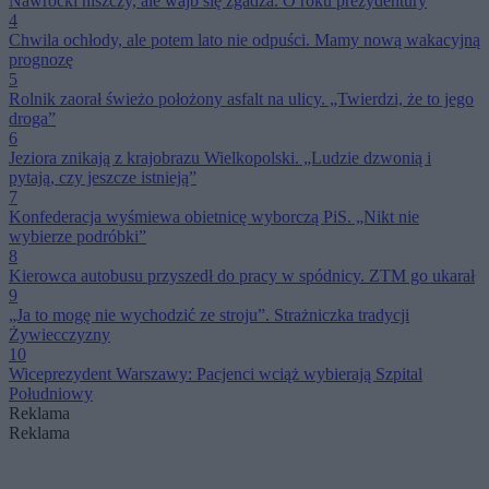
Nawrocki niszczy, ale wajb się zgadza. O roku prezydentury
4
Chwila ochłody, ale potem lato nie odpuści. Mamy nową wakacyjną
prognozę
5
Rolnik zaorał świeżo położony asfalt na ulicy. „Twierdzi, że to jego
droga”
6
Jeziora znikają z krajobrazu Wielkopolski. „Ludzie dzwonią i
pytają, czy jeszcze istnieją”
7
Konfederacja wyśmiewa obietnicę wyborczą PiS. „Nikt nie
wybierze podróbki”
8
Kierowca autobusu przyszedł do pracy w spódnicy. ZTM go ukarał
9
„Ja to mogę nie wychodzić ze stroju”. Strażniczka tradycji
Żywiecczyzny
10
Wiceprezydent Warszawy: Pacjenci wciąż wybierają Szpital
Południowy
Reklama
Reklama