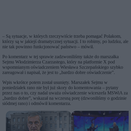
– Są sytuacje, w których rzeczywiście trzeba pomagać Polakom,
którzy są w jakiejś dramatycznej sytuacji. I to robimy, po ludzku, ale
nie tak powinno funkcjonować państwo – mówił.
Po komentarz w tej sprawie zadzwoniliśmy także do marszałka
Sejmu Włodzimierza Czarzastego, który na platformie X pod
wspomnianym oświadczeniem Wiesława Szczepańskiego szybko
zareagował i napisał, że jest to „bardzo dobre oświadczenie”.
Wpis wkrótce potem został usunięty. Marszałek Sejmu w
poniedziałek rano nie był już skory do komentowania – pytany
przez nas o to, czy nadal uważa oświadczenie wiceszefa MSWiA za
„bardzo dobre”, wskazał na wczesną porę (dzwoniliśmy o godzinie
siódmej rano) i odmówił komentarza.