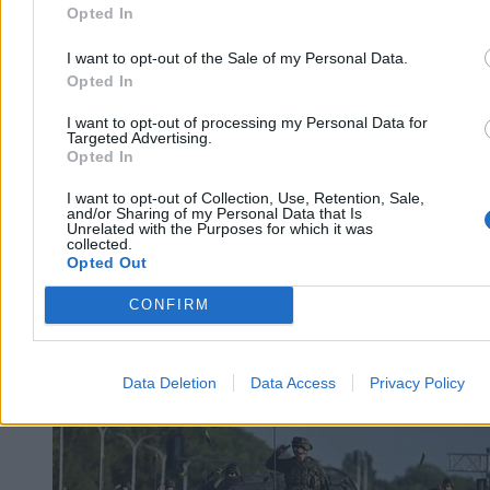
Opted In
I want to opt-out of the Sale of my Personal Data.
Zostało 150 km. Czego brakuje do docelowej sieci
Opted In
autostrad?
I want to opt-out of processing my Personal Data for
Targeted Advertising.
Większość planowanej sieci autostrad w Polsce jest już
Opted In
udostępniona kierowcom. Do osiągnięcia ostatecznego celu
podanego w rządowych rozporządzeniach brakuje niecałych 150
I want to opt-out of Collection, Use, Retention, Sale,
kilometrów. Generalna Dyrekcja Dróg Krajowych i Autostrad
and/or Sharing of my Personal Data that Is
planuje domknięcie brakujących odcinków oraz rozbudowę
Unrelated with the Purposes for which it was
collected.
najbardziej zatłoczonych tras o dodatkowe pasy.
Opted Out
CONFIRM
Agnieszka Waś-Turecka
Dzisiaj 11:23
5 min
Data Deletion
Data Access
Privacy Policy
Kraj