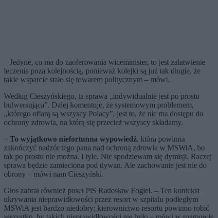
– Jedyne, co ma do zaoferowania wiceminister, to jest załatwienie
leczenia poza kolejnością, ponieważ kolejki są już tak długie, że
takie wsparcie stało się towarem politycznym – mówi.
Według Cieszyńskiego, ta sprawa „indywidualnie jest po prostu
bulwersująca”. Dalej komentuje, że systemowym problemem,
„którego ofiarą są wszyscy Polacy”, jest to, że nie ma dostępu do
ochrony zdrowia, na którą się przecież wszyscy składamy.
–
To wyjątkowo niefortunna wypowiedź
, która powinna
zakończyć nadzór tego pana nad ochroną zdrowia w MSWiA, bo
tak po prostu nie można. I tyle. Nie spodziewam się dymisji. Raczej
sprawa będzie zamieciona pod dywan. Ale zachowanie jest nie do
obrony – mówi nam Cieszyński.
Głos zabrał również poseł PiS Radosław Fogiel. – Ten kontekst
ukrywania nieprawidłowości przez resort w szpitalu podległym
MSWiA jest bardzo niedobry; kierownictwo resortu powinno robić
wszystko, by takich nieprawidłowości nie było – mówi w rozmowie