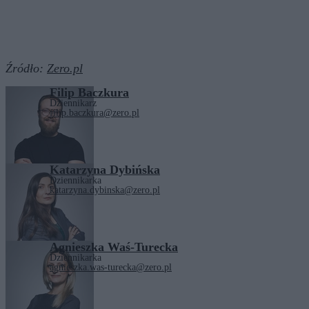
Źródło:
Zero.pl
Filip Baczkura
Dziennikarz
filip.baczkura@zero.pl
Katarzyna Dybińska
Dziennikarka
katarzyna.dybinska@zero.pl
Agnieszka Waś-Turecka
Dziennikarka
agnieszka.was-turecka@zero.pl