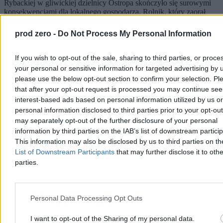
Rybackiej w gliwickiej dzielnicy Ostropa skończyło się surowymi
konsekwencjami dla lokalnego gospodarza. Rolnik, który zaorał
pługiem świeży asfalt, usłyszał zarzut zniszczenia mienia o znacznej
wartości. Prokuratura wystąpiła o jego tymczasowe aresztowanie.
prod zero -
Do Not Process My Personal Information
If you wish to opt-out of the sale, sharing to third parties, or proce
your personal or sensitive information for targeted advertising by 
Agnieszka Waś-Turecka
Dzisiaj 12:14
please use the below opt-out section to confirm your selection. Pl
3 min
that after your opt-out request is processed you may continue see
interest-based ads based on personal information utilized by us or
Kraj
personal information disclosed to third parties prior to your opt-ou
may separately opt-out of the further disclosure of your personal
information by third parties on the IAB’s list of downstream partici
This information may also be disclosed by us to third parties on t
List of Downstream Participants
that may further disclose it to othe
parties.
Personal Data Processing Opt Outs
I want to opt-out of the Sharing of my personal data.