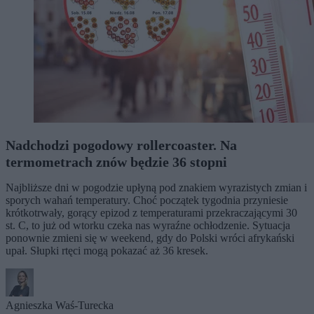
Nadchodzi pogodowy rollercoaster. Na
termometrach znów będzie 36 stopni
Najbliższe dni w pogodzie upłyną pod znakiem wyrazistych zmian i
sporych wahań temperatury. Choć początek tygodnia przyniesie
krótkotrwały, gorący epizod z temperaturami przekraczającymi 30
st. C, to już od wtorku czeka nas wyraźne ochłodzenie. Sytuacja
ponownie zmieni się w weekend, gdy do Polski wróci afrykański
upał. Słupki rtęci mogą pokazać aż 36 kresek.
Agnieszka Waś-Turecka