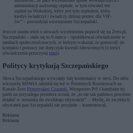
możliwość, że jako wiceminister spraw wewnętrznych i
administracji nadzoruję szpitale, w tym również ten
szpital na Wołoskiej, który jest tym szpitalem, który
kiedyś świadczył i świadczy dzisiaj pomoc dla VIP-
ów” – powiedział wiceminister Szczepański.
Jeszcze zanim tekst o słowach wiceministra pojawił się na Zero.pl,
Szczepański – stało się to 6 marca – opublikował oświadczenie w
mediach społecznościowych, w którym wskazał, że gotowość do
kontaktu i pomocy nie dotyczyła kwestii zdrowotnych (o treści
oświadczenia przeczytaj
tutaj
).
Politycy krytykują Szczepańskiego
Słowa Szczepańskiego wywołały falę komentarzy w sieci. Do słów
wiceszefa MSWiA odniósł się też w Porannych Rozmowach na
Kanale Zero
Przemysław Czarnek.
Wiceprezes PiS i kandydat tej
partii na przyszłego premiera
ocenił, że „to nie tak państwo powinno
działać w stosunku do zwykłego obywatela”. – Myślę, że zwykłych
obywateli pan Szczepański nie przyjmie – komentował.
Reklama
Reklama