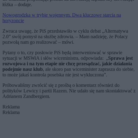
łóżka – dodaje.
Nowogrodzka w trybie wojennym. Dwa kluczowe starcia na
horyzoncie
Zwraca uwagę, że PiS przedstawiło w cyklu debat „Alternatywa
2.0” swój pomysł na służbę zdrowia. – Mam nadzieję, że Polacy
pozwolą nam go realizować – mówi.
Pytany o to, czy posłowie PiS będą interweniować w sprawie
sytuacji w MSWiA i słów wiceministra, odpowiada: „
Sprawa jest
rozwojowa i na tym etapie nie chcę przesądzać, jakie działania
podejmie nasz klub
, ale skoro pan wiceminister zaprasza do siebie,
to może jakaś kontrola poselska nie jest wykluczona”.
Próbowaliśmy zwrócić się z prośbą o komentarz również do
polityków Lewicy i partii Razem. Nie udało się nam skontaktować z
Adrianem Zandbergiem.
Reklama
Reklama