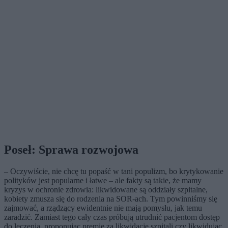
Poseł: Sprawa rozwojowa
– Oczywiście, nie chcę tu popaść w tani populizm, bo krytykowanie
polityków jest popularne i łatwe – ale fakty są takie, że mamy
kryzys w ochronie zdrowia: likwidowane są oddziały szpitalne,
kobiety zmusza się do rodzenia na SOR-ach. Tym powinniśmy się
zajmować, a rządzący ewidentnie nie mają pomysłu, jak temu
zaradzić. Zamiast tego cały czas próbują utrudnić pacjentom dostęp
do leczenia, proponując premie za likwidację szpitali czy likwidując