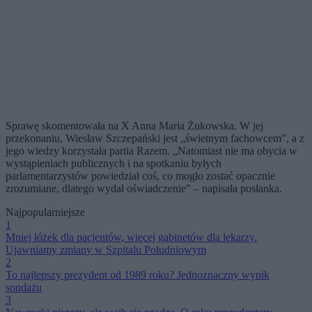
Sprawę skomentowała na X Anna Maria Żukowska. W jej
przekonaniu, Wiesław Szczepański jest „świetnym fachowcem”, a z
jego wiedzy korzystała partia Razem. „Natomiast nie ma obycia w
wystąpieniach publicznych i na spotkaniu byłych
parlamentarzystów powiedział coś, co mogło zostać opacznie
zrozumiane, dlatego wydał oświadczenie” – napisała posłanka.
Najpopularniejsze
1
Mniej łóżek dla pacjentów, więcej gabinetów dla lekarzy.
Ujawniamy zmiany w Szpitalu Południowym
2
To najlepszy prezydent od 1989 roku? Jednoznaczny wynik
sondażu
3