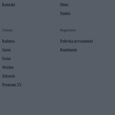
Kontakt
Moto
Nauka
Tematy
Regulamin
Kultura
Polityka prywatności
Sport
Regulamin
Świat
Wojsko
Zdrowie
Program TV
© 2026 Kanał Zero Spółka Akcyjna