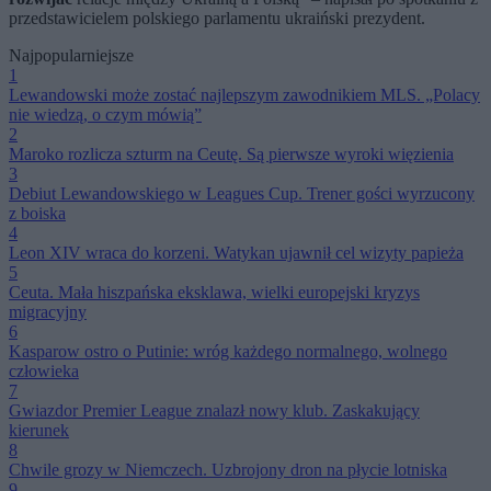
przedstawicielem polskiego parlamentu ukraiński prezydent.
Najpopularniejsze
1
Lewandowski może zostać najlepszym zawodnikiem MLS. „Polacy
nie wiedzą, o czym mówią”
2
Maroko rozlicza szturm na Ceutę. Są pierwsze wyroki więzienia
3
Debiut Lewandowskiego w Leagues Cup. Trener gości wyrzucony
z boiska
4
Leon XIV wraca do korzeni. Watykan ujawnił cel wizyty papieża
5
Ceuta. Mała hiszpańska eksklawa, wielki europejski kryzys
migracyjny
6
Kasparow ostro o Putinie: wróg każdego normalnego, wolnego
człowieka
7
Gwiazdor Premier League znalazł nowy klub. Zaskakujący
kierunek
8
Chwile grozy w Niemczech. Uzbrojony dron na płycie lotniska
9