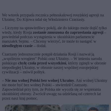
We wtorek przypada rocznica pełnoskalowej rosyjskiej agresji na
Ukrainę. Do Kijowa udał się Włodzimierz Czarzasty.
– Liczymy na sprawiedliwy pokój, ale do takiego może dojść tylko
wtedy, kiedy Rosja
zostanie zmuszona do zaprzestania agresji
–
powiedział podczas wystąpienia w ukraińskim parlamencie
marszałek Sejmu. – Chcemy wierzyć, że może to nastąpić w
nieodległym czasie
– dodał.
Czarzasty jednoznacznie potępił działania Rosji i nazwał ją
„wspólnym wrogiem” Polski oraz Ukrainy. – W imieniu narodu
polskiego
chylę czoła przed wszystkimi
, którzy zginęli w obronie
niepodległej Ukrainy, w obronie naszej wspólnej europejskiej
cywilizacji – mówił polityk.
–
Nie ma wolnej Polski bez wolnej Ukrainy
. Ani wolnej Ukrainy
nie może być bez wolnej Polski – stwierdził Czarzasty.
Zapowiedział przy tym, że Polska nie wycofa się ze wspierania
ukraińskiej obrony. Zwrócił uwagę na udzielaną od czterech lat
przez nasz kraj pomoc.