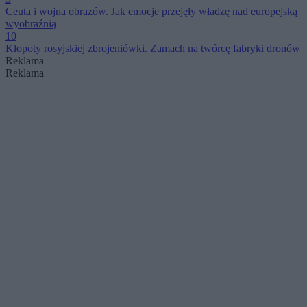
Ceuta i wojna obrazów. Jak emocje przejęły władzę nad europejską
wyobraźnią
10
Kłopoty rosyjskiej zbrojeniówki. Zamach na twórcę fabryki dronów
Reklama
Reklama