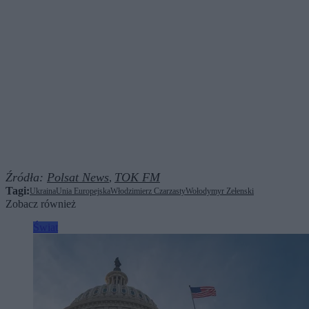
Źródła:
Polsat News
TOK FM
,
Tagi:
Ukraina
Unia Europejska
Włodzimierz Czarzasty
Wołodymyr Zełenski
Zobacz również
Świat