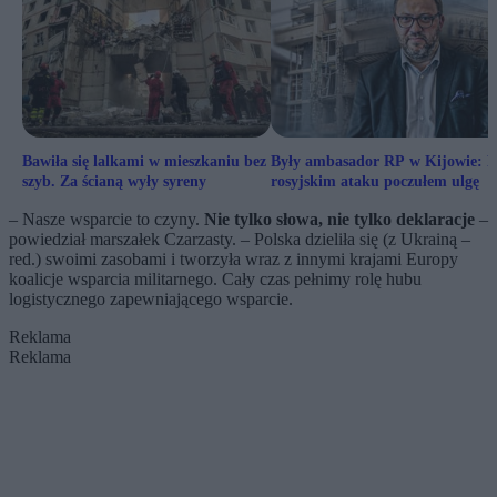
Bawiła się lalkami w mieszkaniu bez
Były ambasador RP w Kijowie: 
szyb. Za ścianą wyły syreny
rosyjskim ataku poczułem ulgę
– Nasze wsparcie to czyny.
Nie tylko słowa, nie tylko deklaracje
–
powiedział marszałek Czarzasty. – Polska dzieliła się (z Ukrainą –
red.) swoimi zasobami i tworzyła wraz z innymi krajami Europy
koalicje wsparcia militarnego. Cały czas pełnimy rolę hubu
logistycznego zapewniającego wsparcie.
Reklama
Reklama