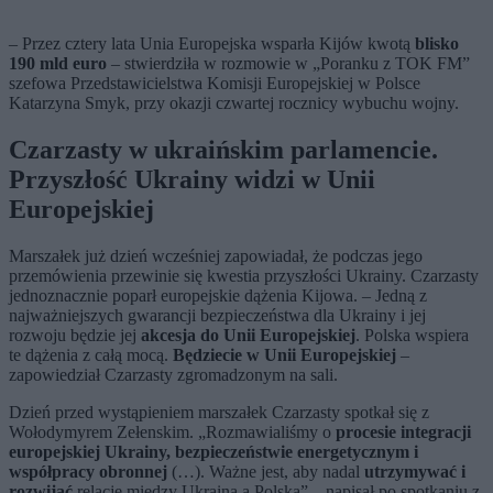
– Przez cztery lata Unia Europejska wsparła Kijów kwotą
blisko
190 mld euro
– stwierdziła w rozmowie w „Poranku z TOK FM”
szefowa Przedstawicielstwa Komisji Europejskiej w Polsce
Katarzyna Smyk, przy okazji czwartej rocznicy wybuchu wojny.
Czarzasty w ukraińskim parlamencie.
Przyszłość Ukrainy widzi w Unii
Europejskiej
Marszałek już dzień wcześniej zapowiadał, że podczas jego
przemówienia przewinie się kwestia przyszłości Ukrainy. Czarzasty
jednoznacznie poparł europejskie dążenia Kijowa. – Jedną z
najważniejszych gwarancji bezpieczeństwa dla Ukrainy i jej
rozwoju będzie jej
akcesja do Unii Europejskiej
. Polska wspiera
te dążenia z całą mocą.
Będziecie w Unii Europejskiej
–
zapowiedział Czarzasty zgromadzonym na sali.
Dzień przed wystąpieniem marszałek Czarzasty spotkał się z
Wołodymyrem Zełenskim. „Rozmawialiśmy o
procesie integracji
europejskiej Ukrainy, bezpieczeństwie energetycznym i
współpracy obronnej
(…). Ważne jest, aby nadal
utrzymywać i
rozwijać
relacje między Ukrainą a Polską” – napisał po spotkaniu z