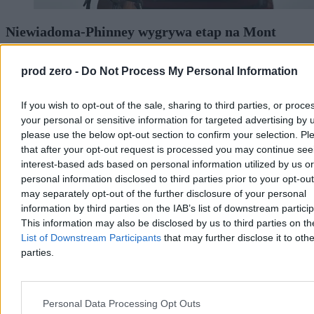
Niewiadoma-Phinney wygrywa etap na Mont
Ventoux. Polka liderką Tour de France
prod zero -
Do Not Process My Personal Information
Katarzyna Niewiadoma-Phinney (Canyon-SRAM) wygrała 7. etap
Tour de France Kobiet, kończący się na szczycie Mont Ventoux, i
została nową liderką klasyfikacji generalnej. To jej pierwsze
If you wish to opt-out of the sale, sharing to third parties, or proce
etapowe zwycięstwo od 2019 r. Ósma na etapie była Dominika
your personal or sensitive information for targeted advertising by 
Włodarczyk (UAE Team ADQ), tracąc 3 minuty i 26 sekund.
please use the below opt-out section to confirm your selection. Pl
that after your opt-out request is processed you may continue see
interest-based ads based on personal information utilized by us or
personal information disclosed to third parties prior to your opt-ou
Tomasz Pałasz
Dzisiaj 19:27
may separately opt-out of the further disclosure of your personal
3 min
information by third parties on the IAB’s list of downstream partici
Reklama
This information may also be disclosed by us to third parties on t
Reklama
List of Downstream Participants
that may further disclose it to othe
parties.
Personal Data Processing Opt Outs