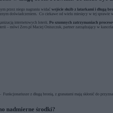
nym przez niego nagraniu widać
wejście służb z latarkami i długą br
atycznym doświadczeniem. Co ciekawe od wielu miesięcy w tej sprawie
izacją internetowych loterii.
Po szumnych zatrzymaniach proceso
oterii – mówi Zero.pl Maciej Oniszczuk, partner zarządzający w kancel
 – Funkcjonariusze z długą bronią, z granatami mają skłonić do przyzn
no nadmierne środki?