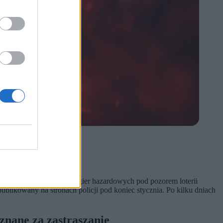
anizowanie nielegalnych gier hazardowych pod pozorem loterii
publikowany na stronach policji pod koniec stycznia. Po kilku dniach
znane za zastraszanie