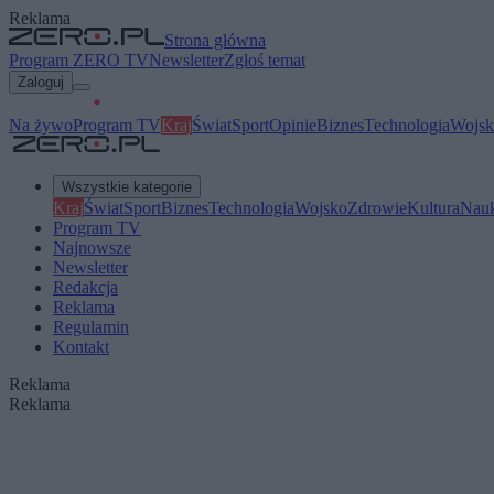
Reklama
Strona główna
Program ZERO TV
Newsletter
Zgłoś temat
Zaloguj
Na żywo
Program TV
Kraj
Świat
Sport
Opinie
Biznes
Technologia
Wojsk
Wszystkie kategorie
Kraj
Świat
Sport
Biznes
Technologia
Wojsko
Zdrowie
Kultura
Nau
Program TV
Najnowsze
Newsletter
Redakcja
Reklama
Regulamin
Kontakt
Reklama
Reklama