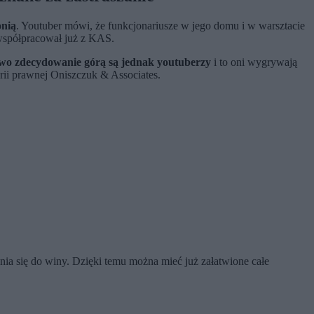
onią
. Youtuber mówi, że funkcjonariusze w jego domu i w warsztacie
 współpracował już z KAS.
wo zdecydowanie górą są jednak youtuberzy
i to oni wygrywają
arii prawnej Oniszczuk & Associates.
ania się do winy. Dzięki temu można mieć już załatwione całe