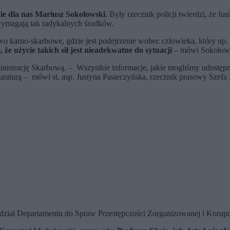
ie dla nas Mariusz Sokołowski
. Były rzecznik policji twierdzi, że f
wymagają tak radykalnych środków.
two karno-skarbowe, gdzie jest podejrzenie wobec człowieka, który np.
, że użycie takich sił jest nieadekwatne do sytuacji
– mówi Sokołows
ministrację Skarbową. – Wszystkie informacje, jakie mogliśmy udostęp
uraturą – mówi st. asp. Justyna Pasieczyńska, rzecznik prasowy Szefa
iał Departamentu do Spraw Przestępczości Zorganizowanej i Korupcj