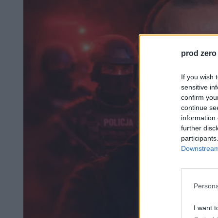
prod zero
If you wish 
sensitive in
confirm you
continue se
information 
further disc
participants
Downstream 
Persona
I want t