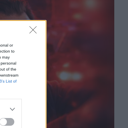
sonal or
ection to
ou may
 personal
out of the
 downstream
B’s List of