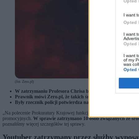
Opted 
I want t
Opted 
I want 
Advertis
Opted 
I want t
of my P
was col
Opted 
(fot. Zero.pl)
W zatrzymaniu Profesora Chrisa brali udział funkcjonariu
Prawnik mówi Zero.pl, że takich środków używa się jedyn
Były rzecznik policji potwierdza nam, że zastosowane proc
„Na polecenie Prokuratury Krajowej funkcjonariusze CBŚP i Krajowej
promocyjnych.
W sprawie zatrzymano 10 osób związanych ze śro
poznaliśmy więcej szczegółów tej sprawy.
Youtuber zatrzymany przez służby wyposa