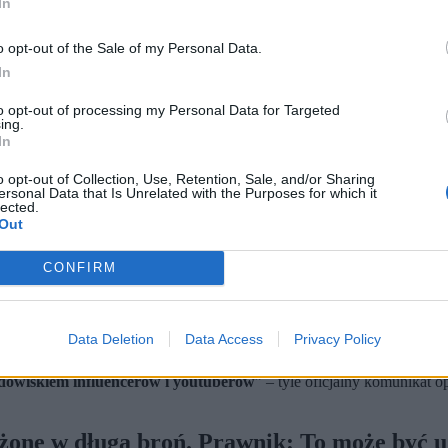
In
o opt-out of the Sale of my Personal Data.
In
to opt-out of processing my Personal Data for Targeted
ing.
In
o opt-out of Collection, Use, Retention, Sale, and/or Sharing
ersonal Data that Is Unrelated with the Purposes for which it
lected.
Out
CONFIRM
sze uzbrojeni w długą broń.
ie w przypadku niezwykle groźnych osób.
edury wydają się przesadzone.
Data Deletion
Data Access
Privacy Policy
 Administracji Skarbowej, zatrzymali kolejne osoby podejrzane o org
dowiskiem influencerów i youtuberów
” – tyle oficjalny komunikat o
żone w długą broń. Prawnik: To może być u