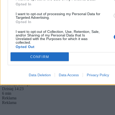
Opted In
I want to opt-out of processing my Personal Data for
Targeted Advertising.
Opted In
I want to opt-out of Collection, Use, Retention, Sale,
Zakupy online stały się systemem. Wygrywają ci,
and/or Sharing of my Personal Data that Is
Unrelated with the Purposes for which it was
którzy znają zasady
collected.
Opted Out
Zakupy w internecie miały być proste: znaleźć produkt, porównać
cenę, dodać do koszyka i zapłacić. W praktyce coraz częściej
CONFIRM
przypominają system małych decyzji, w którym końcowa kwota
zależy nie tylko od ceny widocznej na karcie produktu.
Data Deletion
Data Access
Privacy Policy
Redakcja Zero.pl
Dzisiaj 14:23
6 min
Reklama
Reklama