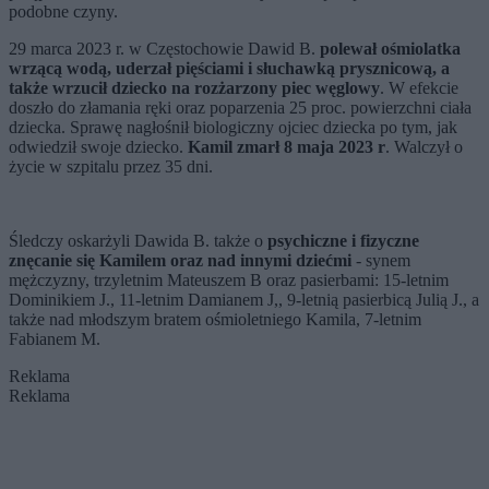
podobne czyny.
29 marca 2023 r. w Częstochowie Dawid B.
polewał ośmiolatka
wrzącą wodą, uderzał pięściami i słuchawką prysznicową, a
także wrzucił dziecko na rozżarzony piec węglowy
. W efekcie
doszło do złamania ręki oraz poparzenia 25 proc. powierzchni ciała
dziecka. Sprawę nagłośnił biologiczny ojciec dziecka po tym, jak
odwiedził swoje dziecko.
Kamil zmarł 8 maja 2023 r
. Walczył o
życie w szpitalu przez 35 dni.
Śledczy oskarżyli Dawida B. także o
psychiczne i fizyczne
znęcanie się Kamilem oraz nad innymi dziećmi
- synem
mężczyzny, trzyletnim Mateuszem B oraz pasierbami: 15-letnim
Dominikiem J., 11-letnim Damianem J,, 9-letnią pasierbicą Julią J., a
także nad młodszym bratem ośmioletniego Kamila, 7-letnim
Fabianem M.
Reklama
Reklama