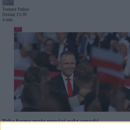
Tomasz Pałasz
Dzisiaj 15:39
4 min
Kraj
Taką formę może przyjąć pakt senacki
Nawrockiego. Partie deklarują gotowość