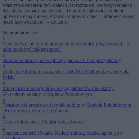
Ważnym elementem tych działań jest rozmowa, osobisty kontakt z
dzieckiem. Zobaczenie dziecka. To potrafi całkowicie zmienić
optykę na daną sprawę. Pozwala uratować dzieci – uratować dzieci
przed krzywdzeniem” – czytamy.
Najpopularniejsze
1
Afera w Szpitalu Południowym to wierzchołek góry lodowej. „A
góra może być całkiem spora”
2
Nawrocki niszczy, ale wajb się zgadza. O roku prezydentury
3
Upały do 38 stopni i nawałnice. IMGW i RCB wydały alerty dla
Polski
4
Mniej łóżek dla pacjentów, więcej gabinetów dla lekarzy.
Ujawniamy zmiany w Szpitalu Południowym
5
Trzaskowski przedstawił wyniki audytu w Szpitalu Południowym.
„Rekordowy dyżur to 110 godzin”
6
Tusk o Giertychu: „Nie jest świętą krową”
7
Tragiczna śmierć 15-latki. Śledczy milczą, rodzice apelują do
świadków