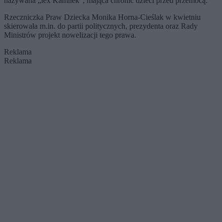
nazywana „lex Kamilek”, mająca chronić dzieci przed przemocą.
Rzeczniczka Praw Dziecka Monika Horna-Cieślak w kwietniu
skierowała m.in. do partii politycznych, prezydenta oraz Rady
Ministrów projekt nowelizacji tego prawa.
Reklama
Reklama