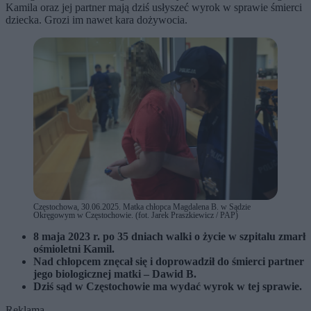
Kamila oraz jej partner mają dziś usłyszeć wyrok w sprawie śmierci
dziecka. Grozi im nawet kara dożywocia.
Częstochowa, 30.06.2025. Matka chłopca Magdalena B. w Sądzie
Okręgowym w Częstochowie. (fot. Jarek Praszkiewicz / PAP)
8 maja 2023 r. po 35 dniach walki o życie w szpitalu zmarł
ośmioletni Kamil.
Nad chłopcem znęcał się i doprowadził do śmierci partner
jego biologicznej matki – Dawid B.
Dziś sąd w Częstochowie ma wydać wyrok w tej sprawie.
Reklama