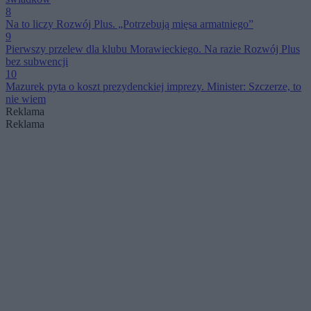
8
Na to liczy Rozwój Plus. „Potrzebują mięsa armatniego”
9
Pierwszy przelew dla klubu Morawieckiego. Na razie Rozwój Plus
bez subwencji
10
Mazurek pyta o koszt prezydenckiej imprezy. Minister: Szczerze, to
nie wiem
Reklama
Reklama