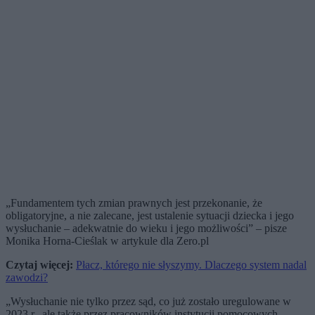
„Fundamentem tych zmian prawnych jest przekonanie, że
obligatoryjne, a nie zalecane, jest ustalenie sytuacji dziecka i jego
wysłuchanie – adekwatnie do wieku i jego możliwości” – pisze
Monika Horna-Cieślak w artykule dla Zero.pl
Czytaj więcej:
Płacz, którego nie słyszymy. Dlaczego system nadal
zawodzi?
„Wysłuchanie nie tylko przez sąd, co już zostało uregulowane w
2023 r., ale także przez pracowników instytucji pomocowych.