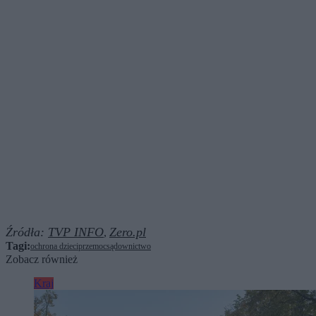
Źródła:
TVP INFO
Zero.pl
,
Tagi:
ochrona dzieci
przemoc
sądownictwo
Zobacz również
Kraj