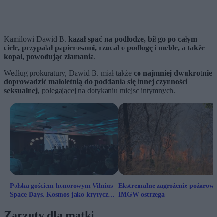
Kamilowi Dawid B.
kazał spać na podłodze, bił go po całym
ciele, przypalał papierosami, rzucał o podłogę i meble, a także
kopał, powodując złamania
.
Według prokuratury, Dawid B. miał także
co najmniej dwukrotnie
doprowadzić małoletnią do poddania się innej czynności
seksualnej
, polegającej na dotykaniu miejsc intymnych.
Polska gościem honorowym Vilnius
Ekstremalne zagrożenie pożarowe
Space Days. Kosmos jako krytyczna
IMGW ostrzega
infrastruktura
Zarzuty dla matki