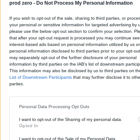
prod zero -
Do Not Process My Personal Information
Prezydent Karol Nawrocki zadeklarował chęć patronowania
prawicowemu paktowi senackiemu. Choć przedstawiciele Prawa i
If you wish to opt-out of the sale, sharing to third parties, or proce
Sprawiedliwości, obu Konfederacji oraz Rozwoju Plus deklarują w
your personal or sensitive information for targeted advertising by 
rozmowach z Zero.pl gotowość do negocjacji, istnieje kilka
please use the below opt-out section to confirm your selection. Pl
potencjalnych „ale”. – Nasz Senat oparty jest na dziwacznej
ordynacji wyborczej – mówi Zero.pl prof. Rafał Chwedoruk.
that after your opt-out request is processed you may continue see
interest-based ads based on personal information utilized by us or
personal information disclosed to third parties prior to your opt-ou
may separately opt-out of the further disclosure of your personal
Kasjan Owsianko
information by third parties on the IAB’s list of downstream partici
Dzisiaj 14:59
This information may also be disclosed by us to third parties on t
7 min
List of Downstream Participants
that may further disclose it to othe
Kraj
parties.
Personal Data Processing Opt Outs
I want to opt-out of the Sharing of my personal data.
Opted In
I want to opt-out of the Sale of my Personal Data.