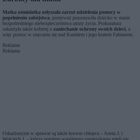
Matka ośmiolatka usłyszała zarzut udzielenia pomocy w
popełnieniu zabójstwa
, ponieważ pozostawiła dziecko w stanie
bezpośredniego niebezpieczeństwa utraty życia. Prokuratura
oskarżyła także kobietę o
zaniechanie ochrony swoich dzieci
, a
więc pomoc w znęcaniu się nad Kamilem i jego bratem Fabianem.
Reklama
Reklama
Oskarżonymi w sprawie są także krewni chłopca – Aneta J. i
Wojciech J. – którzy pomimo wspólnego zamieszkania mieli nie