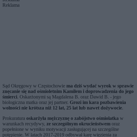
Reklama
Sąd Okręgowy w Częstochowie
ma dziś wydać wyrok w sprawie
znęcanie się nad ośmioletnim Kamilem i doprowadzenia do jego
śmierci
. Oskarżonymi są Magdalena B. oraz Dawid B. - jego
biologiczna matka oraz jej partner.
Grozi im kara pozbawienia
wolności nie krótsza niż 12 lat, 25 lat lub nawet dożywocie
.
Prokuratura
oskarżyła mężczyznę o zabójstwo ośmiolatka
w
warunkach recydywy,
ze szczególnym okrucieństwem
oraz
popełnione w wyniku motywacji zasługującej na szczególne
potępienie. W latach 2017-2019 odbywał karę więzienia za