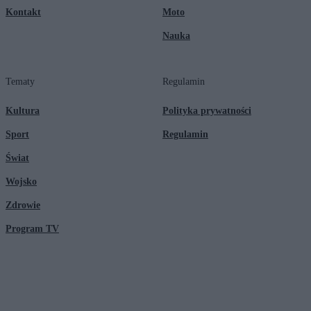
Kontakt
Moto
Nauka
Tematy
Regulamin
Kultura
Polityka prywatności
Sport
Regulamin
Świat
Wojsko
Zdrowie
Program TV
© 2026 Kanał Zero Spółka Akcyjna