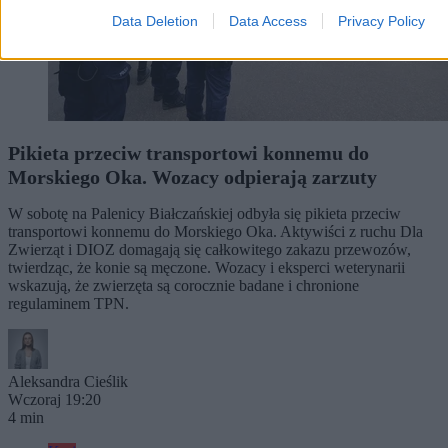
Data Deletion
Data Access
Privacy Policy
Pikieta przeciw transportowi konnemu do
Morskiego Oka. Wozacy odpierają zarzuty
W sobotę na Palenicy Białczańskiej odbyła się pikieta przeciw
transportowi konnemu do Morskiego Oka. Aktywiści z ruchu Dla
Zwierząt i DIOZ domagają się całkowitego zakazu przewozów,
twierdząc, że konie są męczone. Wozacy i eksperci weterynarii
wskazują, że zwierzęta są corocznie badane i chronione
regulaminem TPN.
Aleksandra Cieślik
Wczoraj 19:20
4 min