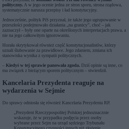
polityczny.
A w jego ocenie jedna ze stron sporu, strona rządowa,
systematycznie narusza przepisy i ład konstytucyjny.
Jednocześnie, polityk PiS przyznał, że także jego ugrupowanie w
przeszłości podejmowało działania „na granicy”, choć – jak
zaznaczył – były one oparte na określonych interpretacjach prawa, a
nie na jego całkowitym ignorowaniu.
Horała skrytykował również część konstytucjonalistów, którzy
uznali ślubowanie za prawidłowe. Jego zdaniem, zmiana ich
stanowiska wynika z sympatii politycznych.
–
Kiedyś w tej sprawie panowała zgoda.
Dziś opinie są inne, co
ma związek z bieżącym sporem politycznym – stwierdził.
Kancelaria Prezydenta reaguje na
wydarzenia w Sejmie
Do sprawy odniosła się również Kancelaria Prezydenta RP.
„Prezydent Rzeczypospolitej Polskiej jednoznacznie
wskazuje, że w przypadku podjęcia przez osoby
wybrane przez Sejm na urząd sędziego Trybunału
Konstytucyjnego czynności innych niż złożenie