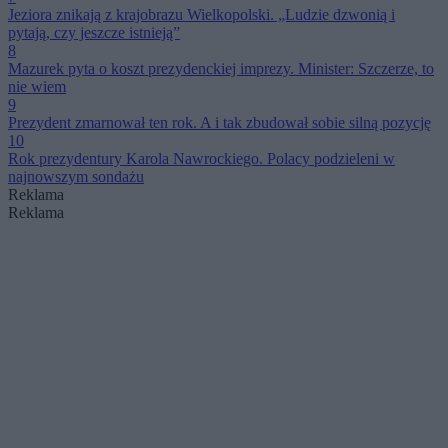
Jeziora znikają z krajobrazu Wielkopolski. „Ludzie dzwonią i
pytają, czy jeszcze istnieją”
8
Mazurek pyta o koszt prezydenckiej imprezy. Minister: Szczerze, to
nie wiem
9
Prezydent zmarnował ten rok. A i tak zbudował sobie silną pozycję
10
Rok prezydentury Karola Nawrockiego. Polacy podzieleni w
najnowszym sondażu
Reklama
Reklama