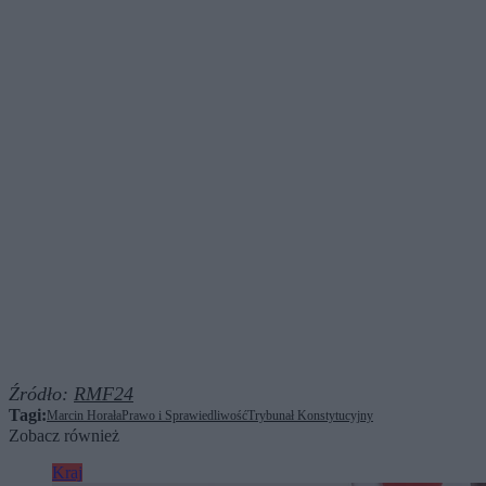
Źródło:
RMF24
Tagi:
Marcin Horała
Prawo i Sprawiedliwość
Trybunał Konstytucyjny
Zobacz również
Kraj