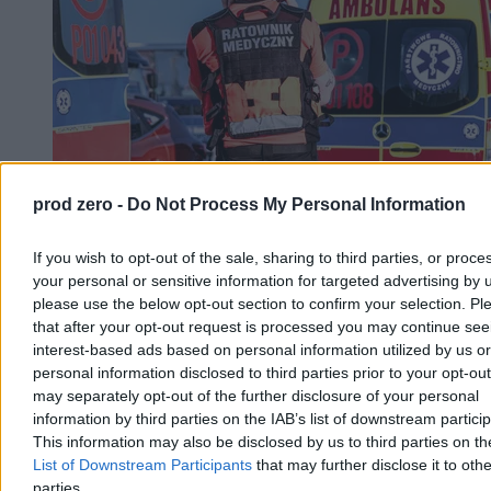
Dwaj chłopcy wyciągnięci ze zbiornika ppoż. w
prod zero -
Do Not Process My Personal Information
Szczecinie. Udana reanimacja
If you wish to opt-out of the sale, sharing to third parties, or proce
W sobotę po godz. 14 w Szczecinie dwóch chłopców w wieku 9 i
your personal or sensitive information for targeted advertising by 
11 lat wpadło do zbiornika przeciwpożarowego na terenie SP 18.
please use the below opt-out section to confirm your selection. Pl
Wyciągnęli ich przypadkowi przechodnie, a strażacy i ratownicy
that after your opt-out request is processed you may continue see
medyczni przywrócili obu chłopcom czynności życiowe. Policja
bada okoliczności zdarzenia pod nadzorem prokuratury.
interest-based ads based on personal information utilized by us or
personal information disclosed to third parties prior to your opt-ou
may separately opt-out of the further disclosure of your personal
information by third parties on the IAB’s list of downstream partici
Aleksandra Cieślik
This information may also be disclosed by us to third parties on t
Wczoraj 20:06
List of Downstream Participants
that may further disclose it to othe
3 min
parties.