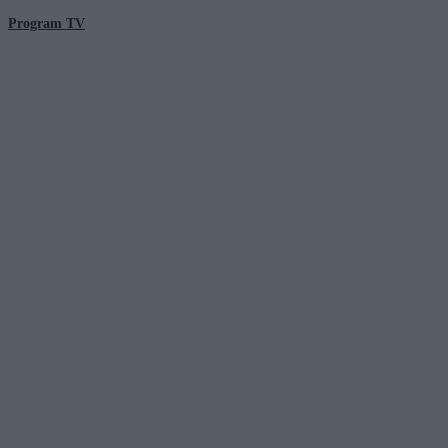
Program TV
© 2026 Kanał Zero Spółka Akcyjna