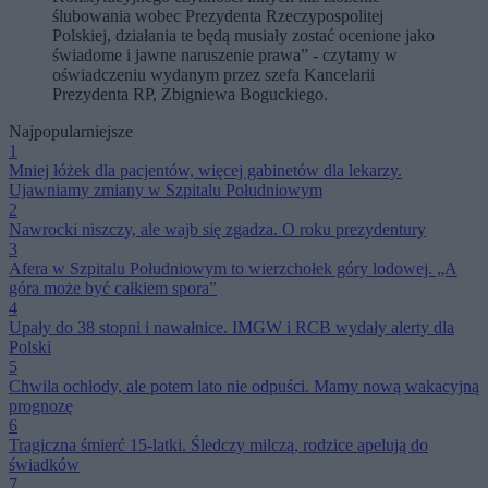
ślubowania wobec Prezydenta Rzeczypospolitej
Polskiej, działania te będą musiały zostać ocenione jako
świadome i jawne naruszenie prawa” - czytamy w
oświadczeniu wydanym przez szefa Kancelarii
Prezydenta RP, Zbigniewa Boguckiego.
Najpopularniejsze
1
Mniej łóżek dla pacjentów, więcej gabinetów dla lekarzy.
Ujawniamy zmiany w Szpitalu Południowym
2
Nawrocki niszczy, ale wajb się zgadza. O roku prezydentury
3
Afera w Szpitalu Południowym to wierzchołek góry lodowej. „A
góra może być całkiem spora”
4
Upały do 38 stopni i nawałnice. IMGW i RCB wydały alerty dla
Polski
5
Chwila ochłody, ale potem lato nie odpuści. Mamy nową wakacyjną
prognozę
6
Tragiczna śmierć 15-latki. Śledczy milczą, rodzice apelują do
świadków
7