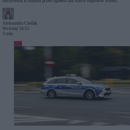
ostrzeżenia II stopnia przed upałem dla trzech regionów Polski.
Aleksandra Cieślik
Wczoraj 16:51
3 min
Kraj