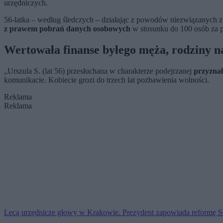
urzędniczych.
56-latka – według śledczych –
działając z powodów niezwiązanych 
z prawem pobrań danych osobowych
w stosunku do 100 osób za
Wertowała finanse byłego męża, rodziny na
„
Urszula S. (lat 56) przesłuchana w charakterze podejrzanej
przyznał
komunikacie. Kobiecie grozi do trzech lat pozbawienia wolności.
Reklama
Reklama
Lecą urzędnicze głowy w Krakowie. Prezydent zapowiada reformę 