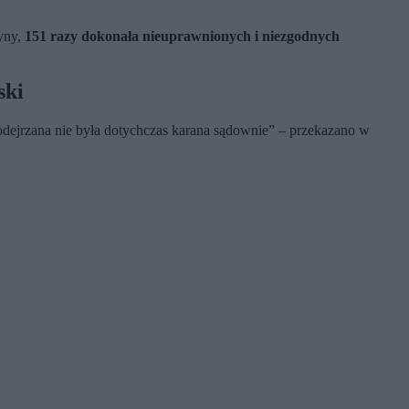
yny,
151 razy dokonała nieuprawnionych i niezgodnych
ski
odejrzana nie była dotychczas karana sądownie
” – przekazano w