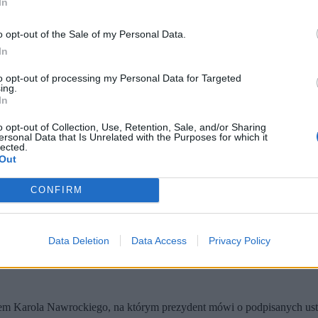
In
o opt-out of the Sale of my Personal Data.
In
to opt-out of processing my Personal Data for Targeted
ing.
In
o opt-out of Collection, Use, Retention, Sale, and/or Sharing
ersonal Data that Is Unrelated with the Purposes for which it
lected.
Out
kadencji zatwierdził już 167, przy 27 wetach – poinformowała Ka
CONFIRM
ca przez 10 lat sprzedaży polskiej ziemi cudzoziemcom, którą prez
etnic wyborczych i twierdząc, że weta służą poprawie jakości praw
ołecznościowych, że Karol Nawrocki zdecydował o podpisaniu kolejny
Data Deletion
Data Access
Privacy Policy
iem Karola Nawrockiego, na którym prezydent mówi o podpisanych usta