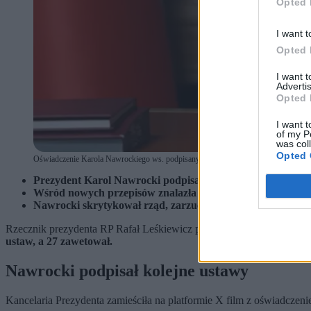
Opted 
I want t
Opted 
I want 
Advertis
Opted 
I want t
of my P
was col
Opted 
Oświadczenie Karola Nawrockiego ws. podpisanych ustaw. (fot. X)
Prezydent Karol Nawrocki podpisał 10 ustaw, od początku 
Wśród nowych przepisów znalazła się m.in. ustawa zakazują
Nawrocki skrytykował rząd, zarzucając brak realizacji obi
Rzecznik prezydenta RP Rafał Leśkiewicz poinformował w mediach sp
ustaw, a 27 zawetował.
Nawrocki podpisał kolejne ustawy
Kancelaria Prezydenta zamieściła na platformie X film z oświadczen