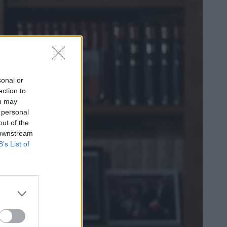
sonal or
ection to
ou may
 personal
out of the
 downstream
B’s List of