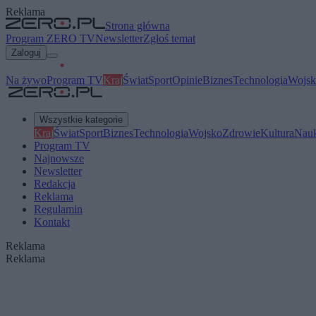
Reklama
Strona główna
Program ZERO TV
Newsletter
Zgłoś temat
Zaloguj
Na żywo
Program TV
Kraj
Świat
Sport
Opinie
Biznes
Technologia
Wojsk
Wszystkie kategorie
Kraj
Świat
Sport
Biznes
Technologia
Wojsko
Zdrowie
Kultura
Nau
Program TV
Najnowsze
Newsletter
Redakcja
Reklama
Regulamin
Kontakt
Reklama
Reklama