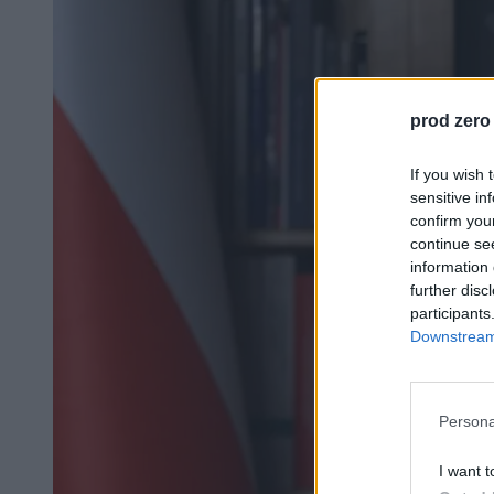
prod zero
If you wish 
sensitive in
confirm you
continue se
information 
further disc
participants
Downstream 
Persona
I want t