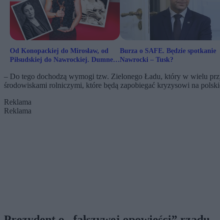
Od Konopackiej do Mirosław, od
Burza o SAFE. Będzie spotkanie
Piłsudskiej do Nawrockiej. Dumne
Nawrocki – Tusk?
Polki na kartach historii
– Do tego dochodzą wymogi tzw. Zielonego Ładu, który w wielu przyp
środowiskami rolniczymi, które będą zapobiegać kryzysowi na polski
Reklama
Reklama
Prezydent o „fałszywej opowieści” rządu