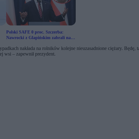
Polski SAFE 0 proc. Szczerba:
Nawrocki z Glapińskim zabrali nas
na wyspy Bergamuty
adkach nakłada na rolników kolejne nieuzasadnione ciężary. Będę, ta
ej wsi – zapewnił prezydent.