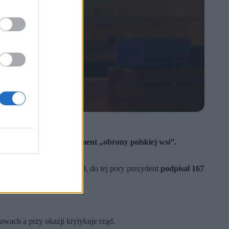
ncelaria Prezydenta.
ydent określił jako element „obrony polskiej wsi”.
a.
ch dziesięciu. Jak dodał, do tej pory prezydent
podpisał 167
wach a przy okazji krytykuje rząd.