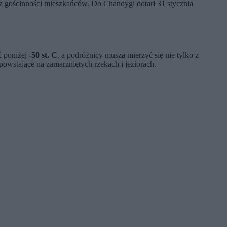
z gościnności mieszkańców. Do Chandygi dotarł 31 stycznia
ć poniżej
-50 st. C
, a podróżnicy muszą mierzyć się nie tylko z
powstające na zamarzniętych rzekach i jeziorach.