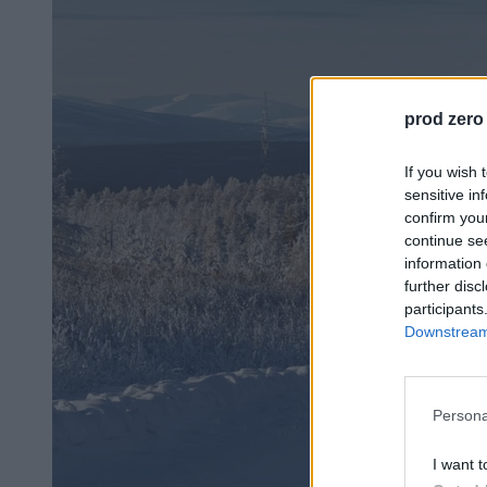
prod zero
If you wish 
sensitive in
confirm you
continue se
information 
further disc
participants
Downstream 
Persona
I want t