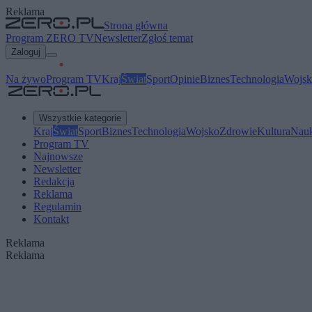
Reklama
Strona główna
Program ZERO TV
Newsletter
Zgłoś temat
Zaloguj
Na żywo
Program TV
Kraj
Świat
Sport
Opinie
Biznes
Technologia
Wojsk
Wszystkie kategorie
Kraj
Świat
Sport
Biznes
Technologia
Wojsko
Zdrowie
Kultura
Nau
Program TV
Najnowsze
Newsletter
Redakcja
Reklama
Regulamin
Kontakt
Reklama
Reklama