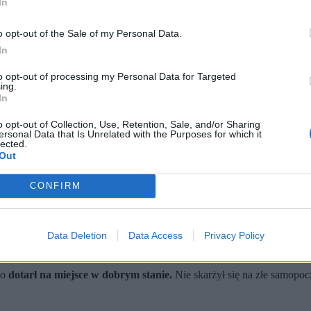
In
o opt-out of the Sale of my Personal Data.
In
to opt-out of processing my Personal Data for Targeted
ing.
In
o opt-out of Collection, Use, Retention, Sale, and/or Sharing
e Rosji; informację o śmierci potwierdził rzecznik MSZ Maciej 
ersonal Data that Is Unrelated with the Purposes for which it
iono w pokoju hotelowym, sprawę badają lokalne służby.
lected.
Out
wioły świata”; wyprawa przez Jakucję miała być jego ostatnim et
 z procedurami przekazał ją do urzędu wojewódzkiego – potwierdził
Ze
CONFIRM
ciało podróżnika znaleziono w pokoju hotelowym. Do zdarzenia doszło 
Data Deletion
Data Access
Privacy Policy
ko
dotarł na miejsce w dobrym stanie.
Nie skarżył się na złe samopoc