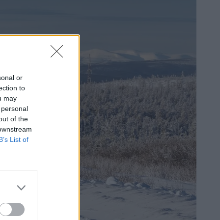
sonal or
ection to
ou may
 personal
out of the
 downstream
B’s List of