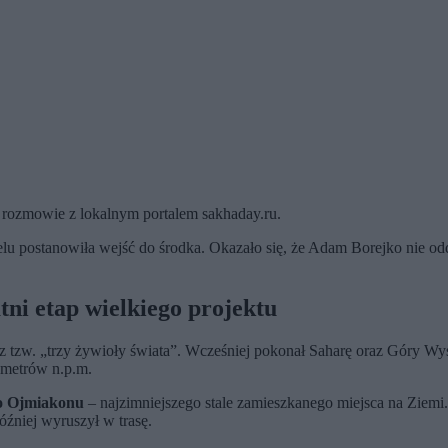
 rozmowie z lokalnym portalem sakhaday.ru.
lu postanowiła wejść do środka. Okazało się, że Adam Borejko nie odd
ni etap wielkiego projektu
 tzw. „trzy żywioły świata”. Wcześniej pokonał Saharę oraz Góry Wyso
 metrów n.p.m.
do Ojmiakonu
– najzimniejszego stale zamieszkanego miejsca na Ziemi. 
óźniej wyruszył w trasę.