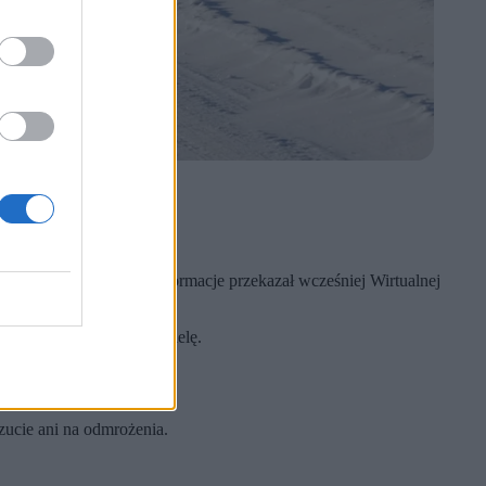
Wiewiór.
apem.
ro.pl
Maciej Wiewiór. Informacje przekazał wcześniej Wirtualnej
w nocy z soboty na niedzielę.
zucie ani na odmrożenia.