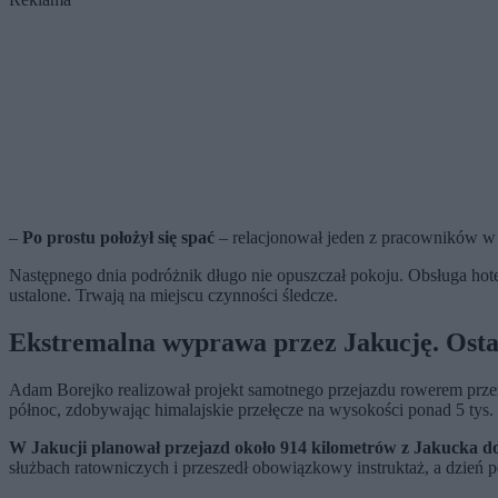
–
Po prostu położył się spać
– relacjonował jeden z pracowników w
Następnego dnia podróżnik długo nie opuszczał pokoju. Obsługa hote
ustalone. Trwają na miejscu czynności śledcze.
Ekstremalna wyprawa przez Jakucję. Ostat
Adam Borejko realizował projekt samotnego przejazdu rowerem przez
północ, zdobywając himalajskie przełęcze na wysokości ponad 5 tys.
W Jakucji planował przejazd około 914 kilometrów z Jakucka 
służbach ratowniczych i przeszedł obowiązkowy instruktaż, a dzień p