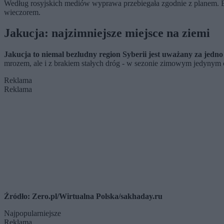
Według rosyjskich mediów wyprawa przebiegała zgodnie z planem. B
wieczorem.
Jakucja: najzimniejsze miejsce na ziemi
Jakucja to niemal bezludny region Syberii jest uważany za jedno
mrozem, ale i z brakiem stałych dróg - w sezonie zimowym jedynym c
Reklama
Reklama
Źródło: Zero.pl/Wirtualna Polska/sakhaday.ru
Najpopularniejsze
Reklama