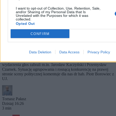
I want to opt-out of Collection, Use, Retention, Sale,
and/or Sharing of my Personal Data that Is
Unrelated with the Purposes for which it was
collected.
Opted Out
PiS szuka nowego otwarcia. Konferencja
CONFIRM
programowa w rocznicę prezydentury
Nawrockiego
Pod hasłem „Ku nowemu rządowi” Prawo i Sprawiedliwość
Data Deletion
Data Access
Privacy Policy
zorganizowało konferencję programową partii, która zbiegła się z
rocznicą zaprzysiężenia prezydenta Karola Nawrockiego. Podczas
wydarzenia głos zabrali m.in. Jarosław Kaczyński i Przemysław
Czarnek. Sytuację ugrupowania i rosnącą konkurencję na prawej
stronie sceny politycznej komentuje dla nas dr hab. Piotr Borowiec z
UJ.
Tomasz Pałasz
Dzisiaj 16:26
3 min