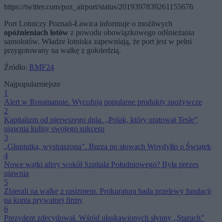
https://twitter.com/poz_airport/status/2019397839261155676
Port Lotniczy Poznań-Ławica informuje o możliwych
opóźnieniach lotów
z powodu obowiązkowego odśnieżania
samolotów. Władze lotniska zapewniają, że port jest w pełni
przygotowany na walkę z gołoledzią.
Źródło:
RMF24
Najpopularniejsze
1
Alert w Rossmannie. Wycofują popularne produkty spożywcze
2
Kapitalizm od pierwszego dnia. „Polak, który uratował Teslę”
ujawnia kulisy swojego sukcesu
3
„Głupiutka, wystraszona”. Burza po słowach Woydyłło o Świątek
4
Nowe wątki afery wokół Szpitala Południowego? Była prezes
ujawnia
5
Zbierali na walkę z rasizmem. Prokuratura bada przelewy fundacji
na konta prywatnej firmy
6
Prezydent zdecydował. Wśród ułaskawionych słynny „Staruch”