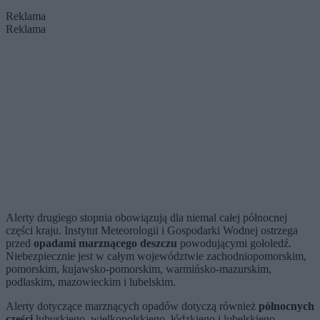
Reklama
Reklama
Alerty drugiego stopnia obowiązują dla niemal całej północnej
części kraju. Instytut Meteorologii i Gospodarki Wodnej ostrzega
przed
opadami marznącego deszczu
powodującymi gołoledź.
Niebezpiecznie jest w całym województwie zachodniopomorskim,
pomorskim, kujawsko-pomorskim, warmińsko-mazurskim,
podlaskim, mazowieckim i lubelskim.
Alerty dotyczące marznących opadów dotyczą również
północnych
części
lubuskiego, wielkopolskiego, łódzkiego i lubelskiego.