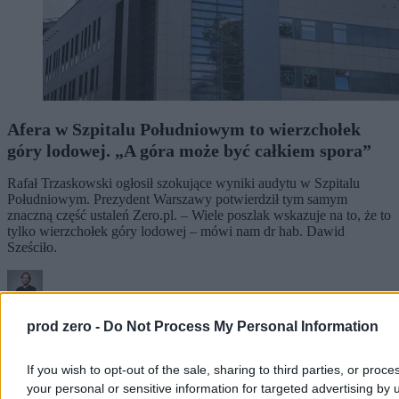
Afera w Szpitalu Południowym to wierzchołek
góry lodowej. „A góra może być całkiem spora”
Rafał Trzaskowski ogłosił szokujące wyniki audytu w Szpitalu
Południowym. Prezydent Warszawy potwierdził tym samym
znaczną część ustaleń Zero.pl. – Wiele poszlak wskazuje na to, że to
tylko wierzchołek góry lodowej – mówi nam dr hab. Dawid
Sześciło.
Kasjan Owsianko
prod zero -
Do Not Process My Personal Information
Dzisiaj 17:22
8 min
Reklama
If you wish to opt-out of the sale, sharing to third parties, or proce
Reklama
your personal or sensitive information for targeted advertising by 