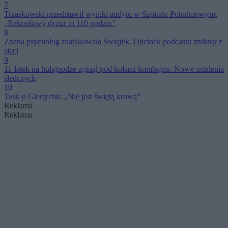
7
Trzaskowski przedstawił wyniki audytu w Szpitalu Południowym.
„Rekordowy dyżur to 110 godzin”
8
Znana psycholog zaatakowała Świątek. Odcinek podcastu zniknął z
sieci
9
11-latek na hulajnodze zginął pod kołami kombajnu. Nowe ustalenia
śledczych
10
Tusk o Giertychu: „Nie jest świętą krową”
Reklama
Reklama