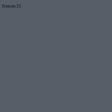
Program TV
© 2026 Kanał Zero Spółka Akcyjna