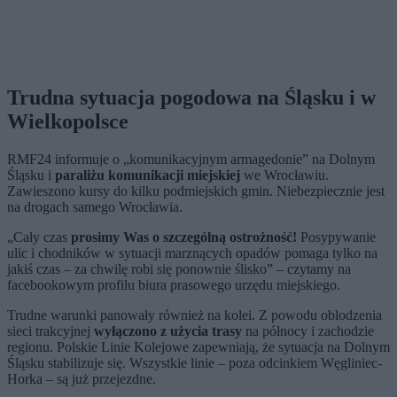
Trudna sytuacja pogodowa na Śląsku i w
Wielkopolsce
RMF24 informuje o „komunikacyjnym armagedonie” na Dolnym
Śląsku i
paraliżu komunikacji miejskiej
we Wrocławiu.
Zawieszono kursy do kilku podmiejskich gmin. Niebezpiecznie jest
na drogach samego Wrocławia.
„Cały czas
prosimy Was o szczególną ostrożność!
Posypywanie
ulic i chodników w sytuacji marznących opadów pomaga tylko na
jakiś czas – za chwilę robi się ponownie ślisko” – czytamy na
facebookowym profilu biura prasowego urzędu miejskiego.
Trudne warunki panowały również na kolei. Z powodu oblodzenia
sieci trakcyjnej
wyłączono z użycia trasy
na północy i zachodzie
regionu. Polskie Linie Kolejowe zapewniają, że sytuacja na Dolnym
Śląsku stabilizuje się. Wszystkie linie – poza odcinkiem Węgliniec-
Horka – są już przejezdne.