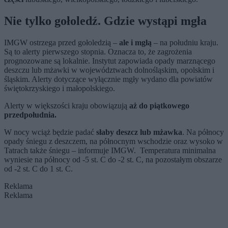
Nie tylko gołoledź. Gdzie wystąpi mgła
IMGW ostrzega przed gołoledzią –
ale i mgłą
– na południu kraju.
Są to alerty pierwszego stopnia. Oznacza to, że zagrożenia
prognozowane są lokalnie. Instytut zapowiada opady marznącego
deszczu lub mżawki w województwach dolnośląskim, opolskim i
śląskim. Alerty dotyczące wyłącznie mgły wydano dla powiatów
świętokrzyskiego i małopolskiego.
Alerty w większości kraju obowiązują
aż do piątkowego
przedpołudnia.
W nocy wciąż będzie padać
słaby deszcz lub mżawka
. Na północy
opady śniegu z deszczem, na północnym wschodzie oraz wysoko w
Tatrach także śniegu – informuje IMGW. Temperatura minimalna
wyniesie na północy od -5 st. C do -2 st. C, na pozostałym obszarze
od -2 st. C do 1 st. C.
Reklama
Reklama