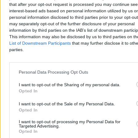
that after your opt-out request is processed you may continue see
interest-based ads based on personal information utilized by us or
personal information disclosed to third parties prior to your opt-ou
may separately opt-out of the further disclosure of your personal
information by third parties on the IAB’s list of downstream partici
This information may also be disclosed by us to third parties on t
List of Downstream Participants
that may further disclose it to othe
parties.
Personal Data Processing Opt Outs
I want to opt-out of the Sharing of my personal data.
Maroko rozlicza szturm na Ceutę. Są pierwsze
Opted In
wyroki więzienia
I want to opt-out of the Sale of my Personal Data.
Przed marokańskimi sądami rozpoczęły się procesy 86 osób
Opted In
odpowiadających za udział i pomoc w niedawnym masowym
forsowaniu granicy z hiszpańską Ceutą. W sprawie zapadły już
I want to opt-out of processing my Personal Data for
Targeted Advertising.
pierwsze wyroki pozbawienia wolności, a wobec ponad połowy
Opted In
oskarżonych zastosowano środki zapobiegawcze w postaci
tymczasowego aresztu.