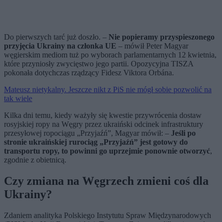
Do pierwszych tarć już doszło. –
Nie popieramy przyspieszonego
przyjęcia Ukrainy na członka UE
– mówił Peter Magyar
węgierskim mediom tuż po wyborach parlamentarnych 12 kwietnia,
które przyniosły zwycięstwo jego partii. Opozycyjna TISZA
pokonała dotychczas rządzący Fidesz Viktora Orbána.
Mateusz nietykalny. Jeszcze nikt z PiS nie mógł sobie pozwolić na
tak wiele
Kilka dni temu, kiedy ważyły się kwestie przywrócenia dostaw
rosyjskiej ropy na Węgry przez ukraiński odcinek infrastruktury
przesyłowej ropociągu „Przyjaźń”, Magyar mówił: –
Jeśli po
stronie ukraińskiej rurociąg „Przyjaźń” jest gotowy do
transportu ropy, to powinni go uprzejmie ponownie otworzyć
,
zgodnie z obietnicą.
Czy zmiana na Węgrzech zmieni coś dla
Ukrainy?
Zdaniem analityka Polskiego Instytutu Spraw Międzynarodowych