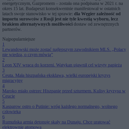
energetycznym, Gazpromem – została ona podpisana w 2021 r. na
okres 15 lat. Budapeszt konsekwentnie manifestował w ostatnich
latach swoje stanowisko w tej sprawie:
dla Węgier zależność od
importu surowców z Rosji jest nie tyle kwestią wyboru, lecz
brakiem alternatywnych możliwości
dostaw od zewnętrznych
partnerów.
Najpopularniejsze
1
Lewandowski może zostać najlepszym zawodnikiem MLS. „Polacy
nie wiedzą, o czym mówią”
2
Leon XIV wraca do korzeni. Watykan ujawnił cel wizyty papieża
3
Ceuta. Mała hiszpańska eksklawa, wielki europejski kryzys
migracyjny
4
Maroko miało ostrzec Hiszpanię przed szturmem. Kulisy kryzysu w
Ceucie
5
Kasparow ostro o Putinie: wróg każdego normalnego, wolnego
człowieka
6
Rumuńska armia detonuje skały na Dunaju. Chce uratować
elektrownię atomową