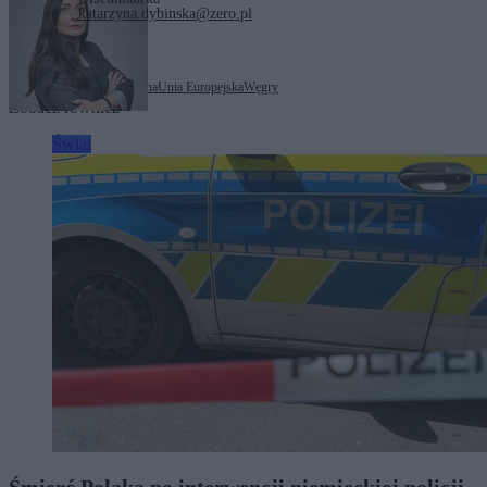
katarzyna.dybinska@zero.pl
Tagi:
Péter Magyar
Ukraina
Unia Europejska
Węgry
Zobacz również
Świat