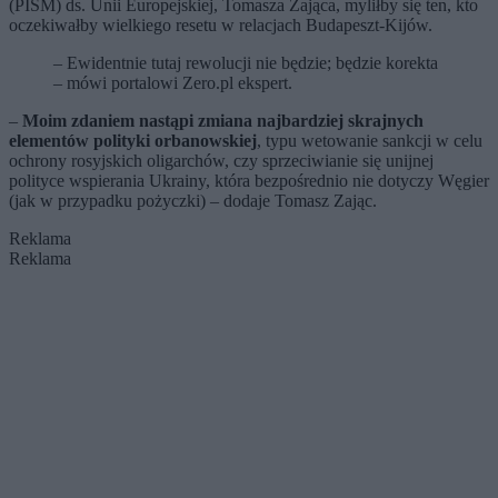
(PISM) ds. Unii Europejskiej, Tomasza Zająca, myliłby się ten, kto
oczekiwałby wielkiego resetu w relacjach Budapeszt-Kijów.
– Ewidentnie tutaj rewolucji nie będzie; będzie korekta
– mówi portalowi Zero.pl ekspert.
–
Moim zdaniem nastąpi zmiana najbardziej skrajnych
elementów polityki orbanowskiej
, typu wetowanie sankcji w celu
ochrony rosyjskich oligarchów, czy sprzeciwianie się unijnej
polityce wspierania Ukrainy, która bezpośrednio nie dotyczy Węgier
(jak w przypadku pożyczki) – dodaje Tomasz Zając.
Reklama
Reklama