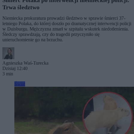
Śmierć Polaka po interwencji niemieckiej policji.
Trwa śledztwo
Niemiecka prokuratura prowadzi śledztwo w sprawie śmierci 37-
letniego Polaka, do której doszło po dramatycznej interwencji policji
w Duisburgu. Mężczyzna zmarł w szpitalu wskutek niedotlenienia.
Śledczy sprawdzają, czy do tragedii przyczyniło się
unieruchomienie go na brzuchu.
Agnieszka Waś-Turecka
Dzisiaj 12:40
3 min
Świat