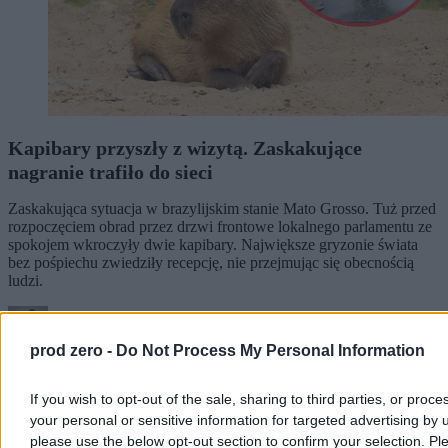
Kapibary przyszły z wizytą. Zaskakujące
nagranie trafiło do sieci
Zaskakująca sytuacja w brazylijskim stanie Mato Grosso. Tuż przed
rozpoczęciem obrad przez drzwi frontowe lokalnego parlamentu ze
spokojem wkroczyły dwie kapibary. Największe gryzonie świata
bez pośpiechu zwiedziły recepcję, nie przejmując się obecnością
ludzi.
prod zero -
Do Not Process My Personal Information
Agnieszka Waś-Turecka
Dzisiaj 11:42
2 min
If you wish to opt-out of the sale, sharing to third parties, or proce
your personal or sensitive information for targeted advertising by 
Świat
please use the below opt-out section to confirm your selection. Pl