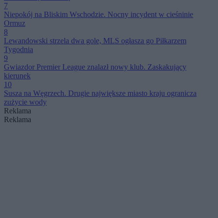
7
Niepokój na Bliskim Wschodzie. Nocny incydent w cieśninie
Ormuz
8
Lewandowski strzela dwa gole, MLS ogłasza go Piłkarzem
Tygodnia
9
Gwiazdor Premier League znalazł nowy klub. Zaskakujący
kierunek
10
Susza na Węgrzech. Drugie największe miasto kraju ogranicza
zużycie wody
Reklama
Reklama