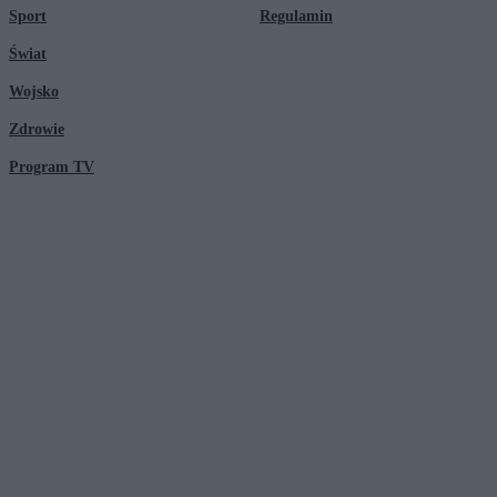
Sport
Regulamin
Świat
Wojsko
Zdrowie
Program TV
© 2026 Kanał Zero Spółka Akcyjna