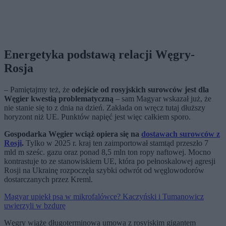
Energetyka podstawą relacji Węgry-
Rosja
– Pamiętajmy też, że
odejście od rosyjskich surowców jest dla
Węgier kwestią problematyczną
– sam Magyar wskazał już, że
nie stanie się to z dnia na dzień. Zakłada on wręcz tutaj dłuższy
horyzont niż UE. Punktów napięć jest więc całkiem sporo.
Gospodarka Węgier wciąż opiera się na
dostawach surowców z
Rosji
.
Tylko w 2025 r. kraj ten zaimportował stamtąd przeszło 7
mld m sześc. gazu oraz ponad 8,5 mln ton ropy naftowej. Mocno
kontrastuje to ze stanowiskiem UE, która po pełnoskalowej agresji
Rosji na Ukrainę rozpoczęła szybki odwrót od węglowodorów
dostarczanych przez Kreml.
Magyar upiekł psa w mikrofalówce? Kaczyński i Tumanowicz
uwierzyli w bzdurę
Węgry wiąże długoterminowa umowa z rosyjskim gigantem