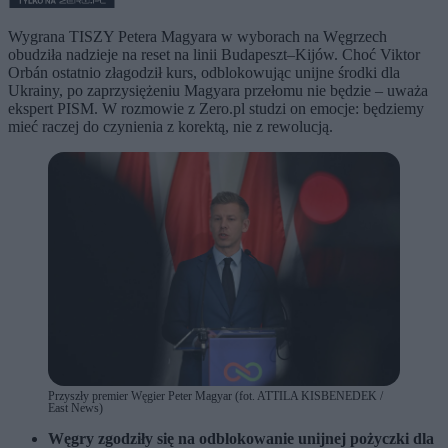
Wygrana TISZY Petera Magyara w wyborach na Węgrzech
obudziła nadzieje na reset na linii Budapeszt–Kijów. Choć Viktor
Orbán ostatnio złagodził kurs, odblokowując unijne środki dla
Ukrainy, po zaprzysiężeniu Magyara przełomu nie będzie – uważa
ekspert PISM. W rozmowie z Zero.pl studzi on emocje: będziemy
mieć raczej do czynienia z korektą, nie z rewolucją.
Przyszły premier Węgier Peter Magyar (fot. ATTILA KISBENEDEK /
East News)
Węgry zgodziły się na odblokowanie unijnej pożyczki dla