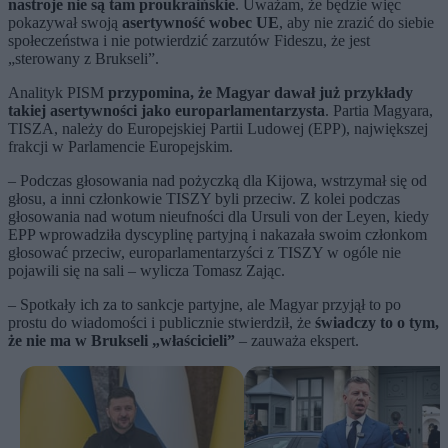
nastroje nie są tam proukraińskie
. Uważam, że będzie więc
pokazywał swoją
asertywność wobec UE
, aby nie zrazić do siebie
społeczeństwa i nie potwierdzić zarzutów Fideszu, że jest
„sterowany z Brukseli”.
Analityk PISM
przypomina, że Magyar dawał już przykłady
takiej asertywności jako europarlamentarzysta
. Partia Magyara,
TISZA, należy do Europejskiej Partii Ludowej (EPP), największej
frakcji w Parlamencie Europejskim.
– Podczas głosowania nad pożyczką dla Kijowa, wstrzymał się od
głosu, a inni członkowie TISZY byli przeciw. Z kolei podczas
głosowania nad wotum nieufności dla Ursuli von der Leyen, kiedy
EPP wprowadziła dyscyplinę partyjną i nakazała swoim członkom
głosować przeciw, europarlamentarzyści z TISZY w ogóle nie
pojawili się na sali – wylicza Tomasz Zając.
– Spotkały ich za to sankcje partyjne, ale Magyar przyjął to po
prostu do wiadomości i publicznie stwierdził, że
świadczy to o tym,
że nie ma w Brukseli „właścicieli”
– zauważa ekspert.