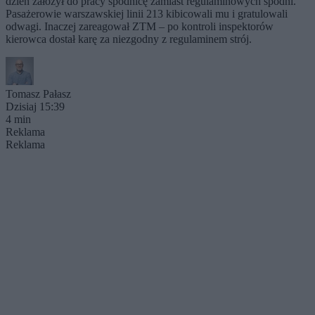
dzień założył do pracy spódnicę zamiast regulaminowych spodni.
Pasażerowie warszawskiej linii 213 kibicowali mu i gratulowali
odwagi. Inaczej zareagował ZTM – po kontroli inspektorów
kierowca dostał karę za niezgodny z regulaminem strój.
Tomasz Pałasz
Dzisiaj 15:39
4 min
Reklama
Reklama