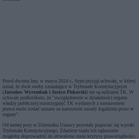
Przed dwoma laty, w marcu 2024 r., Sejm przyjął uchwałę, w której
uznał, że dwie osoby zasiadające w Trybunale Konstytucyjnym
(
Jarosław Wyrembak i Justyn Piskorski
) nie są sędziami TK. W
uchwale podkreślono, że "uwzględnienie w działalności organu
władzy publicznej rozstrzygnięć TK wydanych z naruszeniem
prawa może zostać uznane za naruszenie zasady legalizmu przez te
organy".
Od tamtej pory w Dzienniku Ustawy przestały pojawiać się wyroki
Trybunału Konstytucyjnego. Zdaniem rządu ich ogłaszanie
mogłoby doprowadzić do utrwalenia stanu kryzysy praworządności.