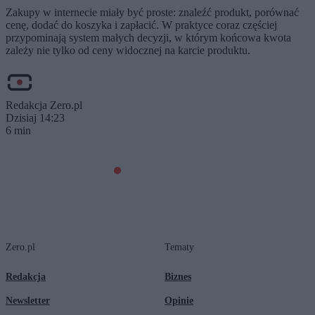
Zakupy w internecie miały być proste: znaleźć produkt, porównać
cenę, dodać do koszyka i zapłacić. W praktyce coraz częściej
przypominają system małych decyzji, w którym końcowa kwota
zależy nie tylko od ceny widocznej na karcie produktu.
Redakcja Zero.pl
Dzisiaj 14:23
6 min
Zero.pl
Tematy
Redakcja
Biznes
Newsletter
Opinie