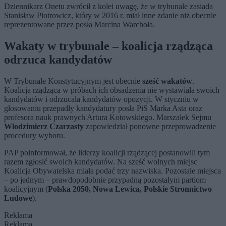
Dziennikarz Onetu zwrócił z kolei uwagę, że w trybunale zasiada
Stanisław Piotrowicz, który w 2016 r. miał inne zdanie niż obecnie
reprezentowane przez posła Marcina Warchoła.
Wakaty w trybunale – koalicja rządząca
odrzuca kandydatów
W Trybunale Konstytucyjnym jest obecnie
sześć wakatów
.
Koalicja rządząca w próbach ich obsadzenia nie wystawiała swoich
kandydatów i odrzucała kandydatów opozycji. W styczniu w
głosowaniu przepadły kandydatury posła PiS Marka Asta oraz
profesora nauk prawnych Artura Kotowskiego. Marszałek Sejmu
Włodzimierz Czarzasty
zapowiedział ponowne przeprowadzenie
procedury wyboru.
PAP poinformował, że liderzy koalicji rządzącej postanowili tym
razem zgłosić swoich kandydatów. Na sześć wolnych miejsc
Koalicja Obywatelska miała podać trzy nazwiska. Pozostałe miejsca
– po jednym – prawdopodobnie przypadną pozostałym partiom
koalicyjnym (
Polska 2050, Nowa Lewica, Polskie Stronnictwo
Ludowe
).
Reklama
Reklama