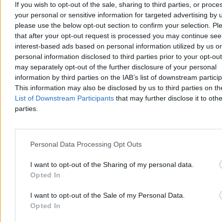
If you wish to opt-out of the sale, sharing to third parties, or proce
your personal or sensitive information for targeted advertising by 
please use the below opt-out section to confirm your selection. Pl
that after your opt-out request is processed you may continue see
Chwila ochłody, ale potem lato nie odpuści. Mamy
interest-based ads based on personal information utilized by us or
nową wakacyjną prognozę
personal information disclosed to third parties prior to your opt-ou
may separately opt-out of the further disclosure of your personal
Po fali upałów, w trakcie których temperatury sięgały 40 st. C,
information by third parties on the IAB’s list of downstream partici
czeka nas ochłodzenie. Jak podają meteorolodzy, nie potrwa ono
This information may also be disclosed by us to third parties on t
długo. – Lato nie odpuszcza, choć okresy cieplejsze będą
List of Downstream Participants
that may further disclose it to othe
przeplatały się z chłodniejszymi – zapowiedział w rozmowie z
parties.
Zero.pl Przemysław Makarewicz z Instytutu Meteorologii i
Gospodarki Wodnej.
Personal Data Processing Opt Outs
Paweł Żurek
I want to opt-out of the Sharing of my personal data.
Dzisiaj 19:12
Opted In
4 min
Reklama
Reklama
I want to opt-out of the Sale of my Personal Data.
Opted In