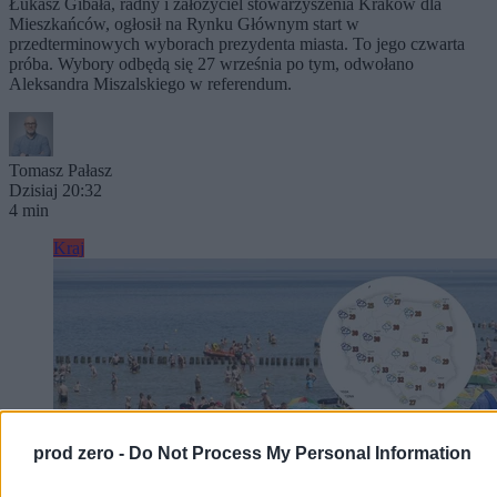
Łukasz Gibała, radny i założyciel stowarzyszenia Kraków dla
Mieszkańców, ogłosił na Rynku Głównym start w
przedterminowych wyborach prezydenta miasta. To jego czwarta
próba. Wybory odbędą się 27 września po tym, odwołano
Aleksandra Miszalskiego w referendum.
Tomasz Pałasz
Dzisiaj 20:32
4 min
Kraj
prod zero -
Do Not Process My Personal Information