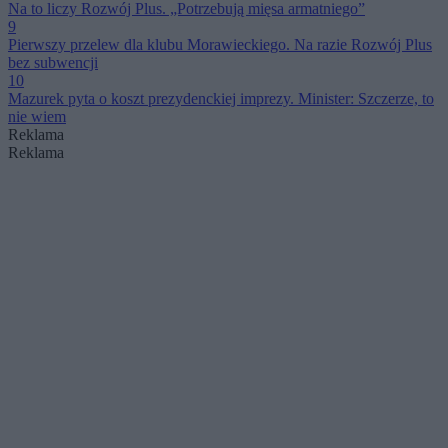
Na to liczy Rozwój Plus. „Potrzebują mięsa armatniego”
9
Pierwszy przelew dla klubu Morawieckiego. Na razie Rozwój Plus
bez subwencji
10
Mazurek pyta o koszt prezydenckiej imprezy. Minister: Szczerze, to
nie wiem
Reklama
Reklama