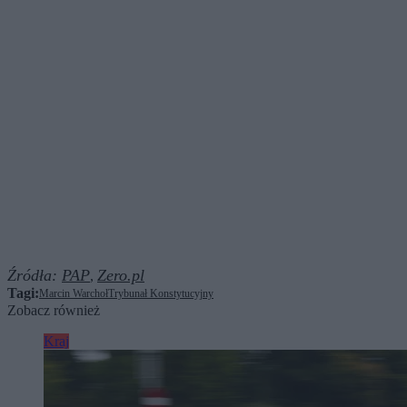
Źródła:
PAP
Zero.pl
,
Tagi:
Marcin Warchoł
Trybunał Konstytucyjny
Zobacz również
Kraj