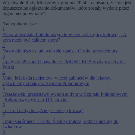
W uchwale Rady Ministrów z grudnia 2024 r. napisano, że "nie jest
dopuszczalne ogłaszanie dokumentów, które zostały wydane przez
organ nieuprawniony".
Najpopularniejsze
1
Afera w Szpitalu Południowym to wierzchołek góry lodowej. „A
góra może być całkiem spora”
2
Nawrocki niszczy, ale wajb się zgadza. O roku prezydentury
3
Upały do 38 stopni i nawałnice. IMGW i RCB wydały alerty dla
Polski
4
Mniej łóżek dla pacjentów, więcej gabinetów dla lekarzy.
Ujawniamy zmiany w Szpitalu Południowym
5
Trzaskowski przedstawił wyniki audytu w Szpitalu Południowym.
„Rekordowy dyżur to 110 godzin”
6
Tusk o Giertychu: „Nie jest świętą krową”
7
Tragiczna śmierć 15-latki. Śledczy milczą, rodzice apelują do
świadków
8