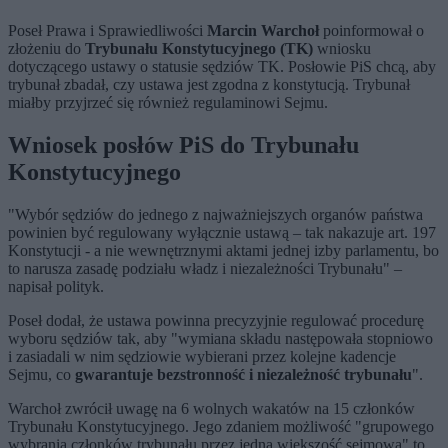
Poseł Prawa i Sprawiedliwości
Marcin Warchoł
poinformował o
złożeniu do
Trybunału Konstytucyjnego (TK)
wniosku
dotyczącego ustawy o statusie sędziów TK. Posłowie PiS chcą, aby
trybunał zbadał, czy ustawa jest zgodna z konstytucją. Trybunał
miałby przyjrzeć się również regulaminowi Sejmu.
Wniosek posłów PiS do Trybunału
Konstytucyjnego
"
Wybór sędziów do jednego z najważniejszych organów państwa
powinien być regulowany wyłącznie ustawą – tak nakazuje art. 197
Konstytucji - a nie wewnętrznymi aktami jednej izby parlamentu, bo
to narusza zasadę podziału władz i niezależności Trybunału" –
napisał polityk.
Poseł dodał, że ustawa powinna precyzyjnie regulować procedurę
wyboru sędziów tak, aby "wymiana składu następowała stopniowo
i zasiadali w nim sędziowie wybierani przez kolejne kadencje
Sejmu, co
gwarantuje bezstronność i niezależność trybunału
".
Warchoł zwrócił uwagę na 6 wolnych wakatów na 15 członków
Trybunału Konstytucyjnego. Jego zdaniem możliwość "grupowego
wybrania członków trybunału przez jedną większość sejmową" to