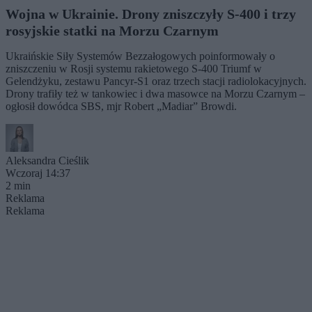
Wojna w Ukrainie. Drony zniszczyły S-400 i trzy
rosyjskie statki na Morzu Czarnym
Ukraińskie Siły Systemów Bezzałogowych poinformowały o
zniszczeniu w Rosji systemu rakietowego S-400 Triumf w
Gelendżyku, zestawu Pancyr-S1 oraz trzech stacji radiolokacyjnych.
Drony trafiły też w tankowiec i dwa masowce na Morzu Czarnym –
ogłosił dowódca SBS, mjr Robert „Madiar” Browdi.
Aleksandra Cieślik
Wczoraj 14:37
2 min
Reklama
Reklama