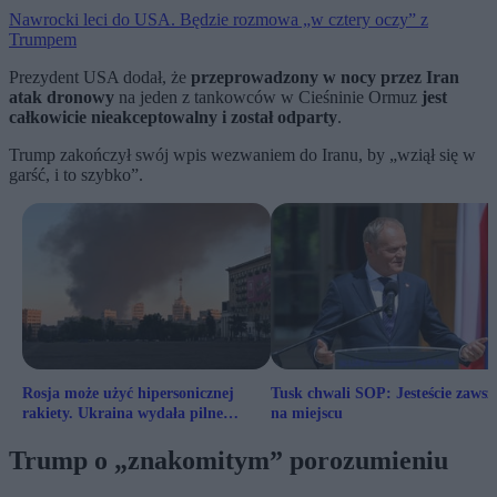
Nawrocki leci do USA. Będzie rozmowa „w cztery oczy” z
Trumpem
Prezydent USA dodał, że
przeprowadzony w nocy przez Iran
atak dronowy
na jeden z tankowców w Cieśninie Ormuz
jest
całkowicie nieakceptowalny i został odparty
.
Trump zakończył swój wpis wezwaniem do Iranu, by „wziął się w
garść, i to szybko”.
Rosja może użyć hipersonicznej
Tusk chwali SOP: Jesteście zawsz
rakiety. Ukraina wydała pilne
na miejscu
ostrzeżenie
Trump o „znakomitym” porozumieniu