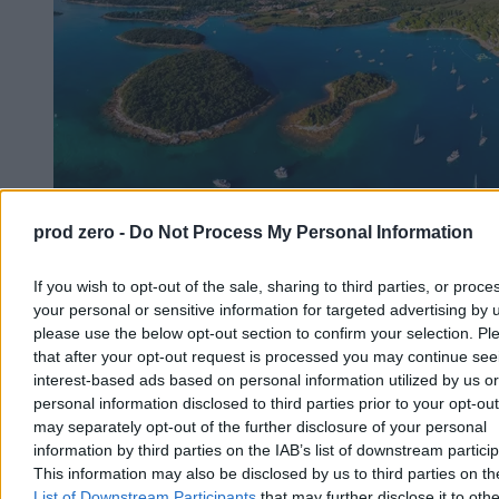
Polak zmarł podczas nurkowania u wybrzeży
prod zero -
Do Not Process My Personal Information
Chorwacji
If you wish to opt-out of the sale, sharing to third parties, or proce
W piątek w pobliżu Medulinu na Istrii zmarł 40-letni obywatel
your personal or sensitive information for targeted advertising by 
Polski, który źle poczuł się podczas nurkowania na głębokości
please use the below opt-out section to confirm your selection. Pl
ponad 20 metrów. Mężczyznę przewieziono łodzią do zatoki Polje,
that after your opt-out request is processed you may continue see
gdzie mimo reanimacji nie udało się go uratować. Chorwacka
policja bada okoliczności zdarzenia.
interest-based ads based on personal information utilized by us or
personal information disclosed to third parties prior to your opt-ou
may separately opt-out of the further disclosure of your personal
information by third parties on the IAB’s list of downstream partici
Aleksandra Cieślik
This information may also be disclosed by us to third parties on t
Wczoraj 19:08
List of Downstream Participants
that may further disclose it to othe