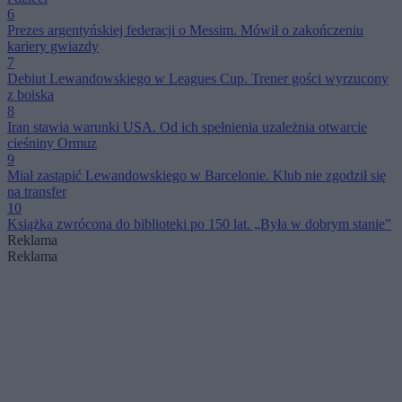
6
Prezes argentyńskiej federacji o Messim. Mówił o zakończeniu
kariery gwiazdy
7
Debiut Lewandowskiego w Leagues Cup. Trener gości wyrzucony
z boiska
8
Iran stawia warunki USA. Od ich spełnienia uzależnia otwarcie
cieśniny Ormuz
9
Miał zastąpić Lewandowskiego w Barcelonie. Klub nie zgodził się
na transfer
10
Książka zwrócona do biblioteki po 150 lat. „Była w dobrym stanie”
Reklama
Reklama