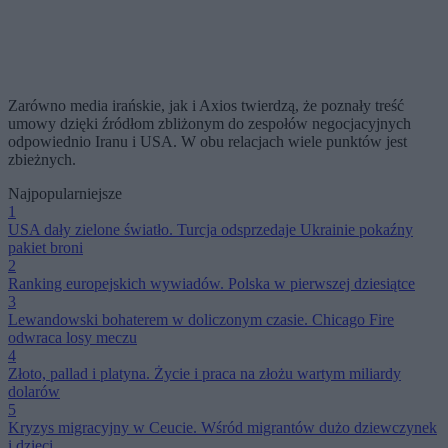
Zarówno media irańskie, jak i Axios twierdzą, że poznały treść
umowy dzięki źródłom zbliżonym do zespołów negocjacyjnych
odpowiednio Iranu i USA. W obu relacjach wiele punktów jest
zbieżnych.
Najpopularniejsze
1
USA dały zielone światło. Turcja odsprzedaje Ukrainie pokaźny
pakiet broni
2
Ranking europejskich wywiadów. Polska w pierwszej dziesiątce
3
Lewandowski bohaterem w doliczonym czasie. Chicago Fire
odwraca losy meczu
4
Złoto, pallad i platyna. Życie i praca na złożu wartym miliardy
dolarów
5
Kryzys migracyjny w Ceucie. Wśród migrantów dużo dziewczynek
i dzieci