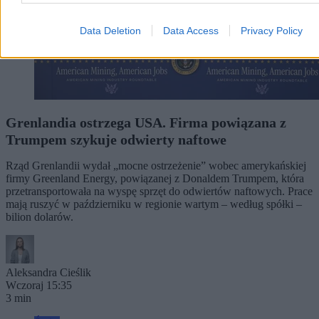
Data Deletion
Data Access
Privacy Policy
Grenlandia ostrzega USA. Firma powiązana z
Trumpem szykuje odwierty naftowe
Rząd Grenlandii wydał „mocne ostrzeżenie” wobec amerykańskiej
firmy Greenland Energy, powiązanej z Donaldem Trumpem, która
przetransportowała na wyspę sprzęt do odwiertów naftowych. Prace
mają ruszyć w październiku w regionie wartym – według spółki –
bilion dolarów.
Aleksandra Cieślik
Wczoraj 15:35
3 min