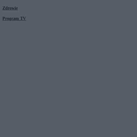
Zdrowie
Program TV
© 2026 Kanał Zero Spółka Akcyjna