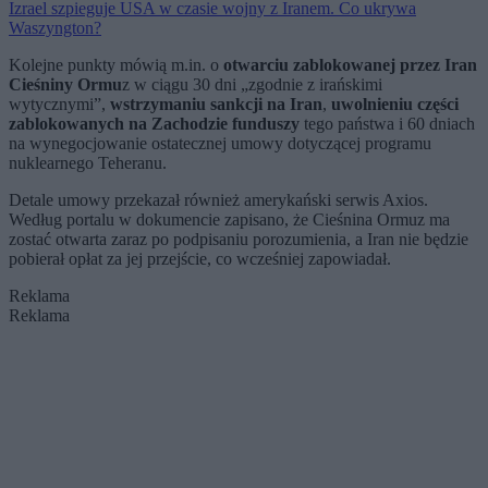
Izrael szpieguje USA w czasie wojny z Iranem. Co ukrywa
Waszyngton?
Kolejne punkty mówią m.in. o
otwarciu zablokowanej przez Iran
Cieśniny Ormu
z w ciągu 30 dni „zgodnie z irańskimi
wytycznymi”,
wstrzymaniu sankcji na Iran
,
uwolnieniu części
zablokowanych na Zachodzie funduszy
tego państwa i 60 dniach
na wynegocjowanie ostatecznej umowy dotyczącej programu
nuklearnego Teheranu.
Detale umowy przekazał również amerykański serwis Axios.
Według portalu w dokumencie zapisano, że Cieśnina Ormuz ma
zostać otwarta zaraz po podpisaniu porozumienia, a Iran nie będzie
pobierał opłat za jej przejście, co wcześniej zapowiadał.
Reklama
Reklama