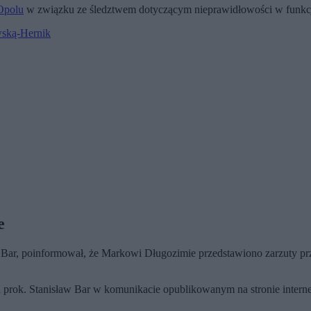
Opolu
w związku ze śledztwem dotyczącym nieprawidłowości w fun
wską-Hernik
e
ar, poinformował, że Markowi Długozimie przedstawiono zarzuty prze
prok. Stanisław Bar w komunikacie opublikowanym na stronie interne