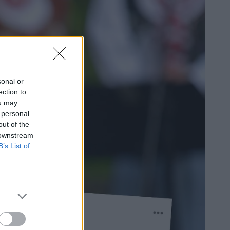
sonal or
ection to
ou may
 personal
out of the
 downstream
B’s List of