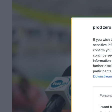
prod zero
If you wish 
sensitive in
confirm you
continue se
information 
further disc
participants
Downstream 
Persona
I want t