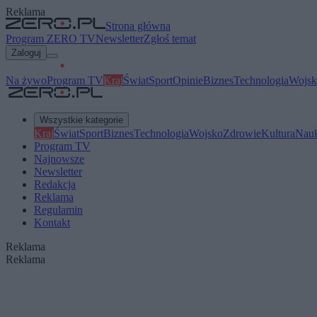
Reklama
Strona główna
Program ZERO TV
Newsletter
Zgłoś temat
Zaloguj
Na żywo
Program TV
Kraj
Świat
Sport
Opinie
Biznes
Technologia
Wojsk
Wszystkie kategorie
Kraj
Świat
Sport
Biznes
Technologia
Wojsko
Zdrowie
Kultura
Nau
Program TV
Najnowsze
Newsletter
Redakcja
Reklama
Regulamin
Kontakt
Reklama
Reklama