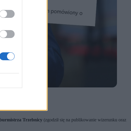
ości.
burmistrza Trzebnicy
(zgodził się na publikowanie wizerunku oraz