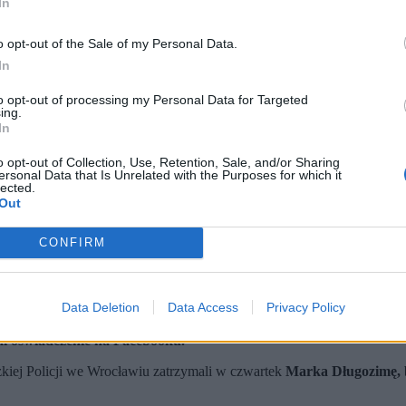
In
o opt-out of the Sale of my Personal Data.
In
to opt-out of processing my Personal Data for Targeted
ing.
In
o opt-out of Collection, Use, Retention, Sale, and/or Sharing
ersonal Data that Is Unrelated with the Purposes for which it
lected.
Out
CONFIRM
my. (fot. Sebastian Borowski / PAP)
Data Deletion
Data Access
Privacy Policy
Długozimy.
lanych z publicznych pieniędzy na terenie prywatnych nieruchom
ł oświadczenie na Facebooku.
iej Policji we Wrocławiu zatrzymali w czwartek
Marka Długozimę, 