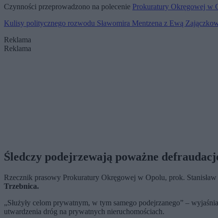
Czynności przeprowadzono na polecenie
Prokuratury Okręgowej w 
Kulisy politycznego rozwodu Sławomira Mentzena z Ewą Zajączko
Reklama
Reklama
Śledczy podejrzewają poważne defraudacj
Rzecznik prasowy Prokuratury Okręgowej w Opolu, prok. Stanisław B
Trzebnica.
„Służyły celom prywatnym, w tym samego podejrzanego” – wyjaśnia 
utwardzenia dróg na prywatnych nieruchomościach.