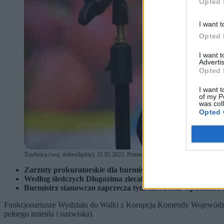
Opted 
I want t
Opted 
I want 
Advertis
Opted 
I want t
of my P
was col
Opted 
Trzebnica (woj. dolnośląskie), 21.05.2023. Przemówienie burmistrza Marka Długozi
Zarzuty prokuratorskie dla burmistrza Trzebnicy Marka 
Według śledczych Długozima zlecał wykonanie robót budow
Burmistrz stanowczo zaprzecza tym zarzutom. Opublikowa
Funkcjonariusze Wydziału do Walki z Korupcją Komendy Wojewódzk
pełnego imienia i nazwiska).