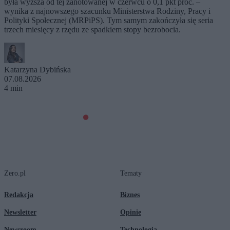
była wyższa od tej zanotowanej w czerwcu o 0,1 pkt proc. –
wynika z najnowszego szacunku Ministerstwa Rodziny, Pracy i
Polityki Społecznej (MRPiPS). Tym samym zakończyła się seria
trzech miesięcy z rzędu ze spadkiem stopy bezrobocia.
Katarzyna Dybińska
07.08.2026
4 min
Zero.pl
Tematy
Redakcja
Biznes
Newsletter
Opinie
Newsroom
Technologia