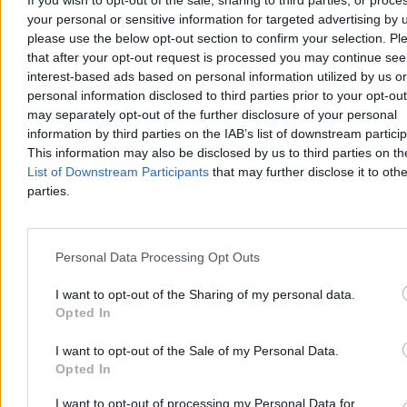
If you wish to opt-out of the sale, sharing to third parties, or proce
your personal or sensitive information for targeted advertising by 
Banki zapowiadają zmiany, będzie trudniej o
please use the below opt-out section to confirm your selection. Pl
kredyt? „Ograniczenia mogą być bardzo różne”
that after your opt-out request is processed you may continue see
interest-based ads based on personal information utilized by us or
Na rynku hipotek będziemy świadkami ciekawego paradoksu –
personal information disclosed to third parties prior to your opt-ou
wynika z najnowszego raportu Narodowego Banku Polskiego o
may separately opt-out of the further disclosure of your personal
sytuacji na rynku kredytowym. Banki działające w Polsce
information by third parties on the IAB’s list of downstream partici
zapowiadają, że w III kwartale zaostrzą kryteria przyznawania
This information may also be disclosed by us to third parties on t
finansowania na zakup własnego M. Jednocześnie spodziewają się,
List of Downstream Participants
that may further disclose it to othe
że popyt na kredyty hipoteczne pójdzie w górę. Czy potencjalni
kredytobiorcy będą mieli w najbliższym czasie pod górkę?
parties.
Personal Data Processing Opt Outs
Katarzyna Dybińska
08.08.2026
7 min
I want to opt-out of the Sharing of my personal data.
Reklama
Opted In
Reklama
I want to opt-out of the Sale of my Personal Data.
Opted In
I want to opt-out of processing my Personal Data for