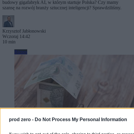
budowy gigafabryk AI, w którym startuje Polska? Czy mamy
szansę na rozwój branży sztucznej inteligencji? Sprawdziliśmy.
Krzysztof Jabłonowski
Wczoraj 14:42
10 min
Biznes
prod zero -
Do Not Process My Personal Information