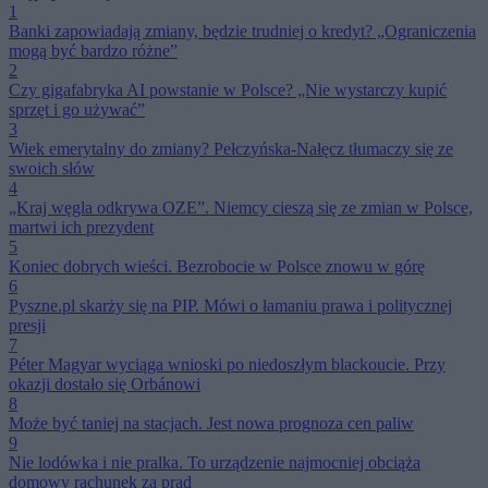
1
Banki zapowiadają zmiany, będzie trudniej o kredyt? „Ograniczenia
mogą być bardzo różne”
2
Czy gigafabryka AI powstanie w Polsce? „Nie wystarczy kupić
sprzęt i go używać”
3
Wiek emerytalny do zmiany? Pełczyńska-Nałęcz tłumaczy się ze
swoich słów
4
„Kraj węgla odkrywa OZE”. Niemcy cieszą się ze zmian w Polsce,
martwi ich prezydent
5
Koniec dobrych wieści. Bezrobocie w Polsce znowu w górę
6
Pyszne.pl skarży się na PIP. Mówi o łamaniu prawa i politycznej
presji
7
Péter Magyar wyciąga wnioski po niedoszłym blackoucie. Przy
okazji dostało się Orbánowi
8
Może być taniej na stacjach. Jest nowa prognoza cen paliw
9
Nie lodówka i nie pralka. To urządzenie najmocniej obciąża
domowy rachunek za prąd