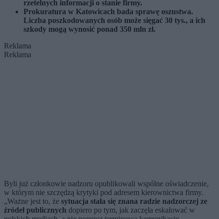
rzetelnych informacji o stanie firmy.
Prokuratura w Katowicach bada sprawę oszustwa.
Liczba poszkodowanych osób może sięgać 30 tys., a ich
szkody mogą wynosić ponad 350 mln zł.
Reklama
Reklama
Byli już członkowie nadzoru opublikowali wspólne oświadczenie,
w którym nie szczędzą krytyki pod adresem kierownictwa firmy.
„Ważne jest to, że
sytuacja stała się znana radzie nadzorczej ze
źródeł publicznych
dopiero po tym, jak zaczęła eskalować w
polskich mediach, a nie poprzez terminową komunikację