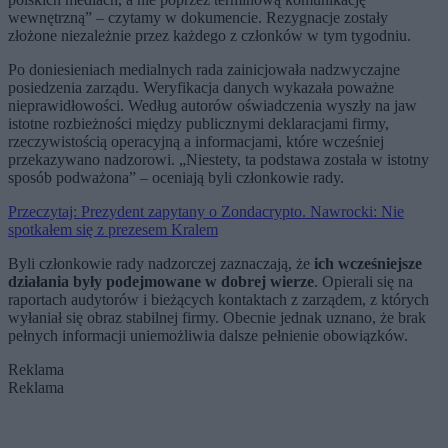
wewnętrzną” – czytamy w dokumencie. Rezygnacje zostały
złożone niezależnie przez każdego z członków w tym tygodniu.
Po doniesieniach medialnych rada zainicjowała nadzwyczajne
posiedzenia zarządu. Weryfikacja danych wykazała poważne
nieprawidłowości. Według autorów oświadczenia wyszły na jaw
istotne rozbieżności między publicznymi deklaracjami firmy,
rzeczywistością operacyjną a informacjami, które wcześniej
przekazywano nadzorowi. „Niestety, ta podstawa została w istotny
sposób podważona” – oceniają byli członkowie rady.
Przeczytaj: Prezydent zapytany o Zondacrypto. Nawrocki: Nie
spotkałem się z prezesem Kralem
Byli członkowie rady nadzorczej zaznaczają, że
ich wcześniejsze
działania były podejmowane w dobrej wierze
. Opierali się na
raportach audytorów i bieżących kontaktach z zarządem, z których
wyłaniał się obraz stabilnej firmy. Obecnie jednak uznano, że brak
pełnych informacji uniemożliwia dalsze pełnienie obowiązków.
Reklama
Reklama