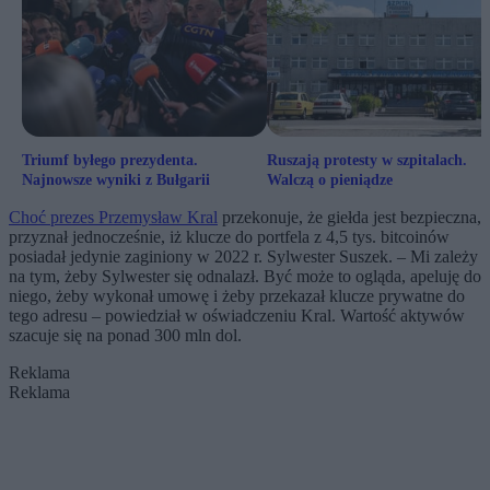
Triumf byłego prezydenta.
Ruszają protesty w szpitalach.
Najnowsze wyniki z Bułgarii
Walczą o pieniądze
Choć prezes Przemysław Kral
przekonuje, że giełda jest bezpieczna,
przyznał jednocześnie, iż klucze do portfela z 4,5 tys. bitcoinów
posiadał jedynie zaginiony w 2022 r. Sylwester Suszek. – Mi zależy
na tym, żeby Sylwester się odnalazł. Być może to ogląda, apeluję do
niego, żeby wykonał umowę i żeby przekazał klucze prywatne do
tego adresu – powiedział w oświadczeniu Kral. Wartość aktywów
szacuje się na ponad 300 mln dol.
Reklama
Reklama