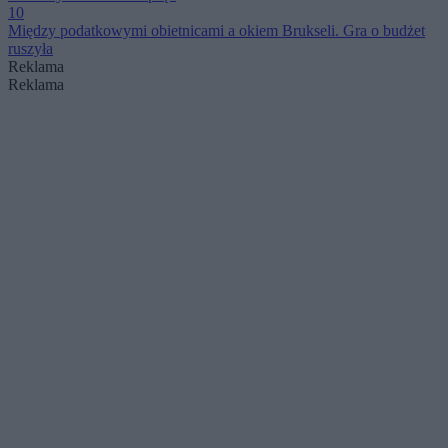
10
Między podatkowymi obietnicami a okiem Brukseli. Gra o budżet
ruszyła
Reklama
Reklama