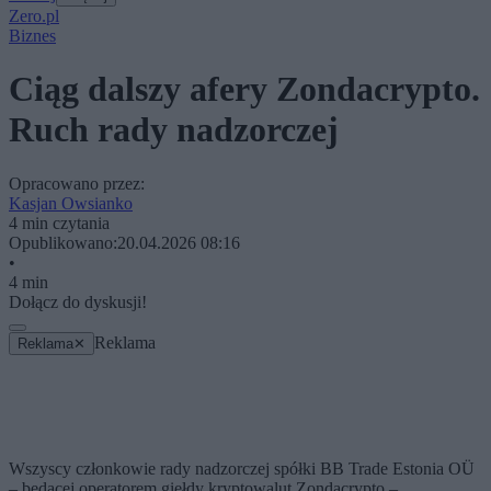
Zero.pl
Biznes
Ciąg dalszy afery Zondacrypto.
Ruch rady nadzorczej
Opracowano przez:
Kasjan Owsianko
4 min czytania
Opublikowano:
20.04.2026 08:16
•
4 min
Dołącz do dyskusji!
Reklama
Reklama
✕
Wszyscy członkowie rady nadzorczej spółki BB Trade Estonia OÜ
– będącej operatorem giełdy kryptowalut Zondacrypto –