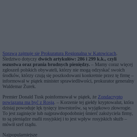
Sprawą zajmuje się Prokuratura Regionalna w Katowicach
.
Śledztwo dotyczy
dwóch artykułów: 286 i 299 k.k., czyli
oszustwa oraz prania brudnych pieniędzy.
– Mamy coraz więcej
zgłoszeń polskich obywateli, którzy nie mogą odzyskać swoich
środków, którzy czują się poszkodowani konkretnie przez tę firmę –
informował w piątek minister sprawiedliwości, prokurator generalny
Waldemar Żurek.
Premier Donald Tusk poinformował w piątek, że
Zondacrypto
powiązana ma być z Rosją
. – Korzenie tej giełdy kryptowalut, która
dzisiaj powoduje lęk tysięcy inwestorów, są wyjątkowo złowrogie.
To jest zaginięcie lub najprawdopodobniej śmierć założyciela firmy,
to są pieniądze mafii rosyjskiej i to jest wpływ rosyjskich służb –
mówił szef rządu.
Najpopularniejsze