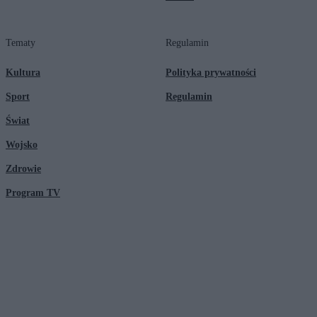
Tematy
Regulamin
Kultura
Polityka prywatności
Sport
Regulamin
Świat
Wojsko
Zdrowie
Program TV
© 2026 Kanał Zero Spółka Akcyjna