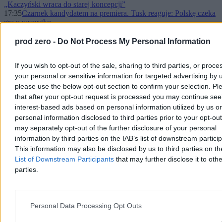
„Kaczyński wraca do starej koncepcji”
17:35
Czarnek kandydatem na premiera. Tusk reaguje: Polskę czeka
gra o wszystko
17:20
Kulisy konwencji PiS. Entuzjazm, okrzyki i „fałszywe
podziały”
prod zero -
Do Not Process My Personal Information
17:02
Cud na korcie do badmintona: PiS i KO się pojednały!
16:29
„Czarnek? To opcja atomowa”. Oczy rządzących skierowane
If you wish to opt-out of the sale, sharing to third parties, or proce
na konwencję PiS
16:27
W marcu jak w garncu? Dużo słońca w dzień, ale nocami
your personal or sensitive information for targeted advertising by 
mróz
please use the below opt-out section to confirm your selection. Pl
14:05
To już pewne. Przemysław Czarnek kandydatem Prawa i
that after your opt-out request is processed you may continue see
Sprawiedliwości na premiera
interest-based ads based on personal information utilized by us or
13:48
RCB wysłało alert. W tych miejscach nie wychodź na
personal information disclosed to third parties prior to your opt-ou
zewnątrz
may separately opt-out of the further disclosure of your personal
12:54
Poszedł do ambasady Iranu i złożył kondolencje. „Teheran-
Warszawa-wspólna sprawa”
information by third parties on the IAB’s list of downstream partici
11:45
„Trzy rządowe samoloty w powietrzu”. Trwa ewakuacja
This information may also be disclosed by us to third parties on t
Polaków z Bliskiego Wschodu
List of Downstream Participants
that may further disclose it to othe
10:58
Polityczna burza wokół drugiego progu podatkowego. Poseł
parties.
ma żal do minister
10:06
Polski youtuber zatrzymany w Iraku. Sikorski zareagował
08:59
Ośmioletnia Zosia poleci do USA. Sukces charytatywnej
zbiórki
Personal Data Processing Opt Outs
08:30
Aktywiści doprowadzają patokierowców do obłędu. Oglądasz
to, bo lubisz