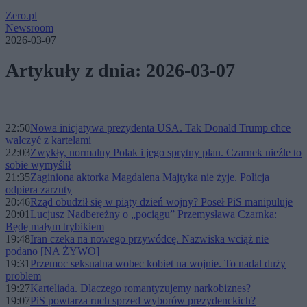
Zero.pl
Newsroom
2026-03-07
Artykuły z dnia: 2026-03-07
22:50
Nowa inicjatywa prezydenta USA. Tak Donald Trump chce
walczyć z kartelami
22:03
Zwykły, normalny Polak i jego sprytny plan. Czarnek nieźle to
sobie wymyślił
21:35
Zaginiona aktorka Magdalena Majtyka nie żyje. Policja
odpiera zarzuty
20:46
Rząd obudził się w piąty dzień wojny? Poseł PiS manipuluje
20:01
Lucjusz Nadbereżny o „pociągu” Przemysława Czarnka:
Będę małym trybikiem
19:48
Iran czeka na nowego przywódcę. Nazwiska wciąż nie
podano [NA ŻYWO]
19:31
Przemoc seksualna wobec kobiet na wojnie. To nadal duży
problem
19:27
Karteliada. Dlaczego romantyzujemy narkobiznes?
19:07
PiS powtarza ruch sprzed wyborów prezydenckich?