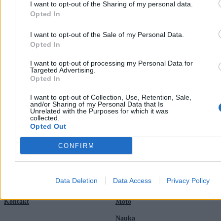
I want to opt-out of the Sharing of my personal data.
07:10
Rosyjskie ataki na Ukrainę. Polska poderwała myśliwce
06:07
Zmiany w sądownictwie. Polacy ocenili Waldemara Żurka
Opted In
06:04
Nowa francuska doktryna nuklearna – i jej polska,
prowincjonalna recepcja
I want to opt-out of the Sale of my Personal Data.
Opted In
I want to opt-out of processing my Personal Data for
Targeted Advertising.
Opted In
I want to opt-out of Collection, Use, Retention, Sale,
and/or Sharing of my Personal Data that Is
Unrelated with the Purposes for which it was
Zero.pl
Tematy
collected.
Opted Out
Redakcja
Biznes
CONFIRM
Newsletter
Opinie
Newsroom
Technologia
Data Deletion
Data Access
Privacy Policy
Reklama
Kraj
Kontakt
Moto
Nauka