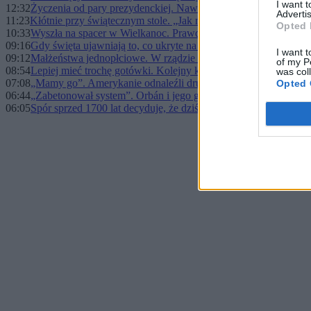
I want 
12:32
Życzenia od pary prezydenckiej. Nawrocki nawiązał do słynnej 
Advertis
11:23
Kłótnie przy świątecznym stole. „Jak rozpoznać pisiora”
Opted 
10:33
Wyszła na spacer w Wielkanoc. Prawda o zbrodni wypłynęła po
09:16
Gdy święta ujawniają to, co ukryte na co dzień
I want t
09:12
Małżeństwa jednopłciowe. W rządzie spór, jak rozwiązać prob
of my P
08:54
Lepiej mieć trochę gotówki. Kolejny kraj wydaje rekomendację
was col
07:08
„Mamy go”. Amerykanie odnaleźli drugiego żołnierza z F-15
Opted 
06:44
„Zabetonował system”. Orbán i jego gra o władzę na Węgrzech
06:05
Spór sprzed 1700 lat decyduje, że dziś jest Wielkanoc