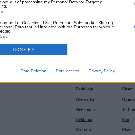
to opt-out of processing my Personal Data for Targeted
pieśni
ing.
In
 26 latach
o opt-out of Collection, Use, Retention, Sale, and/or Sharing
lem
ersonal Data that Is Unrelated with the Purposes for which it
lected.
Out
CONFIRM
Data Deletion
Data Access
Privacy Policy
Zero.pl
Tematy
Redakcja
Biznes
Newsletter
Opinie
Newsroom
Techno
Reklama
Kraj
Kontakt
Moto