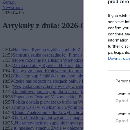
prod zero
Zero.pl
Newsroom
2026-04-05
If you wish 
sensitive in
Artykuły z dnia: 2026-04-05
confirm you
continue se
information 
further disc
22:14
Na aferze Rywina wybił się młody Ziobro. Co pozostało z tamte
participants
21:53
Samsung szuka oszczędności. Firma stawia na chińskie podzes
Downstream 
21:33
Nowe rozdanie na Bliskim Wschodzie. Kto naprawdę dyktuje 
20:34
22 lata od afery Rywina. Historia, którą oglądała cała Polska
19:42
Kłęby dymu nad Królewcem. Jedno zdarzenie, dwie różne histo
19:12
Chciałem kupić chiński samochód, ale zakazał mi ziewać. To ko
18:59
Czeka nas oddech na stacjach paliw? Będzie więcej ropy na ry
Persona
18:32
Węgierska opozycja nie wierzy w sabotaż przy rurociągu. „Ope
17:25
Odcinkowe pomiary prędkości to najlepsza rzecz od wynalezieni
I want t
16:36
Tragedia w Ostrowi Mazowieckiej. Policjant śmiertelnie postrz
Opted 
15:57
Polska dostała pierwszego króla na Wielkanoc. Z tym że nie n
15:48
Trump wstał w Wielkanoc i wybrał przemoc. „Otwórzcie piep…
14:59
Orbán: Znaleziono ładunki wybuchowe przy gazociągu zaopat
I want t
14:33
Okej, chińskie spalinowe auta są naprawdę tanie. Ale dlaczego e
Opted 
13:35
„Niesamowitość na zupełnie innym poziomie”. Misja Artemis II 
12:52
46 miesięcy strachu. Życie w oblężonym Sarajewie