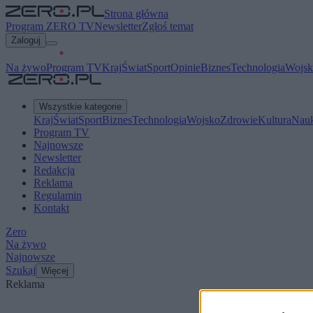
Strona główna
Program ZERO TV
Newsletter
Zgłoś temat
Zaloguj
Na żywo
Program TV
Kraj
Świat
Sport
Opinie
Biznes
Technologia
Wojsk
Wszystkie kategorie
Kraj
Świat
Sport
Biznes
Technologia
Wojsko
Zdrowie
Kultura
Nau
Program TV
Najnowsze
Newsletter
Redakcja
Reklama
Regulamin
Kontakt
Zero
Na żywo
Najnowsze
Szukaj
Więcej
Reklama