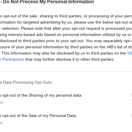
 -
Do Not Process My Personal Information
to opt-out of the sale, sharing to third parties, or processing of your per
formation for targeted advertising by us, please use the below opt-out s
r selection. Please note that after your opt-out request is processed y
eing interest-based ads based on personal information utilized by us or
disclosed to third parties prior to your opt-out. You may separately opt-
losure of your personal information by third parties on the IAB’s list of
go polityka po 22 latach?
. This information may also be disclosed by us to third parties on the
IA
poły
Participants
that may further disclose it to other third parties.
warunki?
rie
niec miłości
nku, OPEC+ znosi limity
l Data Processing Opt Outs
racja pod fałszywą flagą”
a koła. Poproszę jeszcze więcej
o opt-out of the Sharing of my personal data.
elił uciekającego mężczyznę
In
a pewno
 cieśninę”
rującym Węgry
o opt-out of the Sale of my Personal Data.
lektryczne są takie drogie?
In
coraz bliżej Księżyca