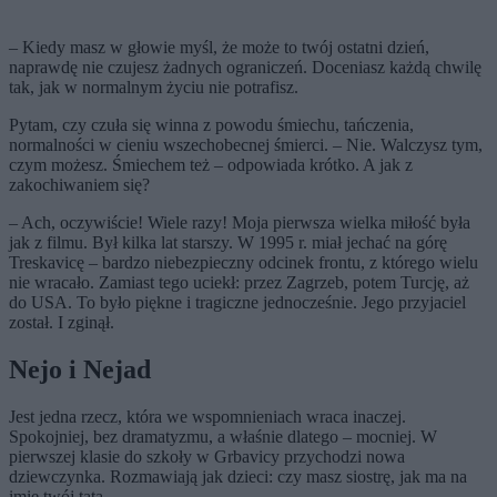
– Kiedy masz w głowie myśl, że może to twój ostatni dzień,
naprawdę nie czujesz żadnych ograniczeń. Doceniasz każdą chwilę
tak, jak w normalnym życiu nie potrafisz.
Pytam, czy czuła się winna z powodu śmiechu, tańczenia,
normalności w cieniu wszechobecnej śmierci. – Nie. Walczysz tym,
czym możesz. Śmiechem też – odpowiada krótko. A jak z
zakochiwaniem się?
– Ach, oczywiście! Wiele razy! Moja pierwsza wielka miłość była
jak z filmu. Był kilka lat starszy. W 1995 r. miał jechać na górę
Treskavicę – bardzo niebezpieczny odcinek frontu, z którego wielu
nie wracało. Zamiast tego uciekł: przez Zagrzeb, potem Turcję, aż
do USA. To było piękne i tragiczne jednocześnie. Jego przyjaciel
został. I zginął.
Nejo i Nejad
Jest jedna rzecz, która we wspomnieniach wraca inaczej.
Spokojniej, bez dramatyzmu, a właśnie dlatego – mocniej. W
pierwszej klasie do szkoły w Grbavicy przychodzi nowa
dziewczynka. Rozmawiają jak dzieci: czy masz siostrę, jak ma na
imię twój tata.