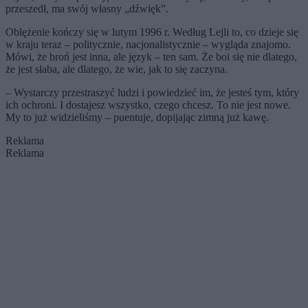
przeszedł, ma swój własny „dźwięk”.
Oblężenie kończy się w lutym 1996 r. Według Lejli to, co dzieje się
w kraju teraz – politycznie, nacjonalistycznie – wygląda znajomo.
Mówi, że broń jest inna, ale język – ten sam. Że boi się nie dlatego,
że jest słaba, ale dlatego, że wie, jak to się zaczyna.
– Wystarczy przestraszyć ludzi i powiedzieć im, że jesteś tym, który
ich ochroni. I dostajesz wszystko, czego chcesz. To nie jest nowe.
My to już widzieliśmy – puentuje, dopijając zimną już kawę.
Reklama
Reklama