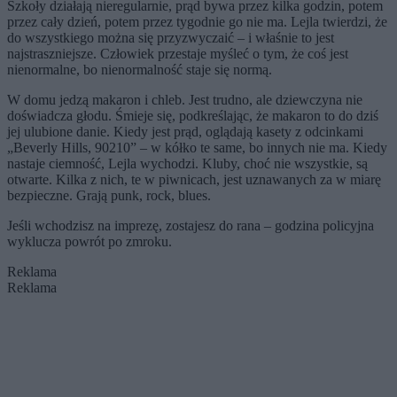
Szkoły działają nieregularnie, prąd bywa przez kilka godzin, potem
przez cały dzień, potem przez tygodnie go nie ma. Lejla twierdzi, że
do wszystkiego można się przyzwyczaić – i właśnie to jest
najstraszniejsze. Człowiek przestaje myśleć o tym, że coś jest
nienormalne, bo nienormalność staje się normą.
W domu jedzą makaron i chleb. Jest trudno, ale dziewczyna nie
doświadcza głodu. Śmieje się, podkreślając, że makaron to do dziś
jej ulubione danie. Kiedy jest prąd, oglądają kasety z odcinkami
„Beverly Hills, 90210” – w kółko te same, bo innych nie ma. Kiedy
nastaje ciemność, Lejla wychodzi. Kluby, choć nie wszystkie, są
otwarte. Kilka z nich, te w piwnicach, jest uznawanych za w miarę
bezpieczne. Grają punk, rock, blues.
Jeśli wchodzisz na imprezę, zostajesz do rana – godzina policyjna
wyklucza powrót po zmroku.
Reklama
Reklama