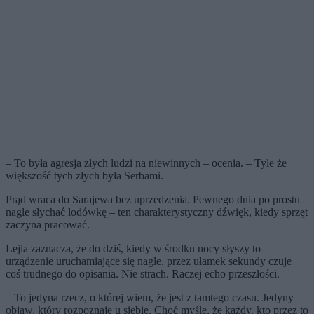
– To była agresja złych ludzi na niewinnych – ocenia. – Tyle że
większość tych złych była Serbami.
Prąd wraca do Sarajewa bez uprzedzenia. Pewnego dnia po prostu
nagle słychać lodówkę – ten charakterystyczny dźwięk, kiedy sprzęt
zaczyna pracować.
Lejla zaznacza, że do dziś, kiedy w środku nocy słyszy to
urządzenie uruchamiające się nagle, przez ułamek sekundy czuje
coś trudnego do opisania. Nie strach. Raczej echo przeszłości.
– To jedyna rzecz, o której wiem, że jest z tamtego czasu. Jedyny
objaw, który rozpoznaję u siebie. Choć myślę, że każdy, kto przez to