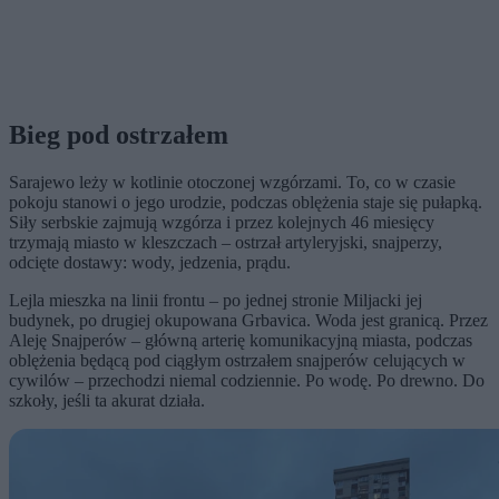
Bieg pod ostrzałem
Sarajewo leży w kotlinie otoczonej wzgórzami. To, co w czasie
pokoju stanowi o jego urodzie, podczas oblężenia staje się pułapką.
Siły serbskie zajmują wzgórza i przez kolejnych 46 miesięcy
trzymają miasto w kleszczach – ostrzał artyleryjski, snajperzy,
odcięte dostawy: wody, jedzenia, prądu.
Lejla mieszka na linii frontu – po jednej stronie Miljacki jej
budynek, po drugiej okupowana Grbavica. Woda jest granicą. Przez
Aleję Snajperów – główną arterię komunikacyjną miasta, podczas
oblężenia będącą pod ciągłym ostrzałem snajperów celujących w
cywilów – przechodzi niemal codziennie. Po wodę. Po drewno. Do
szkoły, jeśli ta akurat działa.