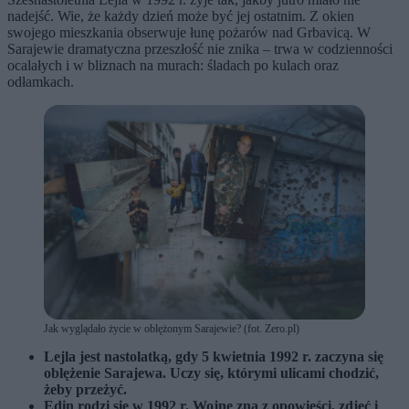
nadejść. Wie, że każdy dzień może być jej ostatnim. Z okien
swojego mieszkania obserwuje łunę pożarów nad Grbavicą. W
Sarajewie dramatyczna przeszłość nie znika – trwa w codzienności
ocalałych i w bliznach na murach: śladach po kulach oraz
odłamkach.
Jak wyglądało życie w oblężonym Sarajewie? (fot. Zero.pl)
Lejla jest nastolatką, gdy 5 kwietnia 1992 r. zaczyna się
oblężenie Sarajewa. Uczy się, którymi ulicami chodzić,
żeby przeżyć.
Edin rodzi się w 1992 r. Wojnę zna z opowieści, zdjęć i