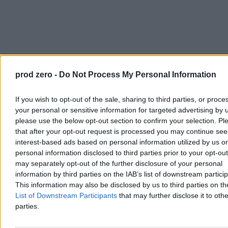
prod zero -
Do Not Process My Personal Information
– Nie było bezpiecznego miejsca w Sarajewie – mówi spokojnie, a
następnie bierze łyk kawy. – Kiedy myślisz o snajperach,
If you wish to opt-out of the sale, sharing to third parties, or proce
przynajmniej wiesz, gdzie mogą być. Pociski moździerzowe
your personal or sensitive information for targeted advertising by 
nadlatują bez uprzedzenia. Nie wiesz skąd. Nie wiesz, kiedy.
please use the below opt-out section to confirm your selection. Pl
that after your opt-out request is processed you may continue see
Rodzice ustalają jedną zasadę. Żelazną: nigdy razem. Jeśli wychodzi
interest-based ads based on personal information utilized by us or
mama – zostaje tata. I na odwrót. Na wypadek pocisku. Żeby ktoś
przeżył. Żeby Lejla z siostrą nie zostały sierotami. – Mama miała
personal information disclosed to third parties prior to your opt-ou
wtedy 44 lata. Tata 47. Musieli o tym myśleć codziennie.
may separately opt-out of the further disclosure of your personal
information by third parties on the IAB’s list of downstream partici
„Były tylko dwie możliwości”
This information may also be disclosed by us to third parties on t
List of Downstream Participants
that may further disclose it to othe
Pewnego dnia ojciec, zatrudniony w firmie budowlano-
parties.
inżynieryjnej, nie wraca z pracy. Wyszedł rano jak zwykle. Pięć
minut drogi od domu spada pocisk moździerzowy. Lejla i mama