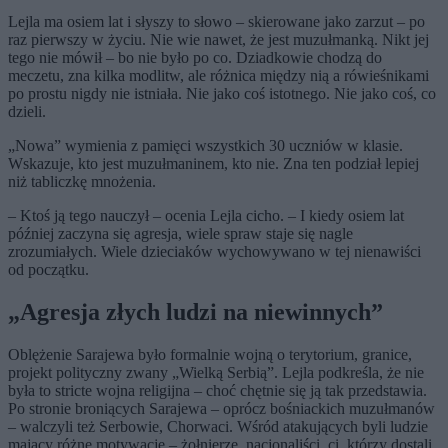
Lejla ma osiem lat i słyszy to słowo – skierowane jako zarzut – po
raz pierwszy w życiu. Nie wie nawet, że jest muzułmanką. Nikt jej
tego nie mówił – bo nie było po co. Dziadkowie chodzą do
meczetu, zna kilka modlitw, ale różnica między nią a rówieśnikami
po prostu nigdy nie istniała. Nie jako coś istotnego. Nie jako coś, co
dzieli.
„Nowa” wymienia z pamięci wszystkich 30 uczniów w klasie.
Wskazuje, kto jest muzułmaninem, kto nie. Zna ten podział lepiej
niż tabliczkę mnożenia.
– Ktoś ją tego nauczył – ocenia Lejla cicho. – I kiedy osiem lat
później zaczyna się agresja, wiele spraw staje się nagle
zrozumiałych. Wiele dzieciaków wychowywano w tej nienawiści
od początku.
„Agresja złych ludzi na niewinnych”
Oblężenie Sarajewa było formalnie wojną o terytorium, granice,
projekt polityczny zwany „Wielką Serbią”. Lejla podkreśla, że nie
była to stricte wojna religijna – choć chętnie się ją tak przedstawia.
Po stronie broniących Sarajewa – oprócz bośniackich muzułmanów
– walczyli też Serbowie, Chorwaci. Wśród atakujących byli ludzie
mający różne motywacje – żołnierze, nacjonaliści, ci, którzy dostali