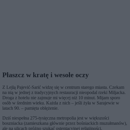
Płaszcz w kratę i wesołe oczy
Z Lejlą Pajević-Sarić widzę się w centrum starego miasta. Czekam
na nią w jednej z tradycyjnych restauracji nieopodal rzeki Miljacka.
Droga z hotelu nie zajmuje mi więcej niż 10 minut. Mijam sporo
osób w średnim wieku. Każda z nich – jeśli żyła w Sarajewie w
latach 90. – pamięta oblężenie.
Dziś niespełna 275-tysięczna metropolia jest w większości
boszniacka (zamieszkana głównie przez bośniackich muzułmanów),
ale na ulicach próżno szukać ostentacyjnej religijności.