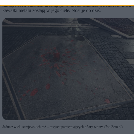
ramię. Jeden odłamek drasnął go w czoło. Milimetr od śmierci. Dwa
kawałki metalu zostają w jego ciele. Nosi je do dziś.
Jedna z wielu sarajewskich róż – miejsc upamiętniających ofiary wojny. (fot. Zero.pl)