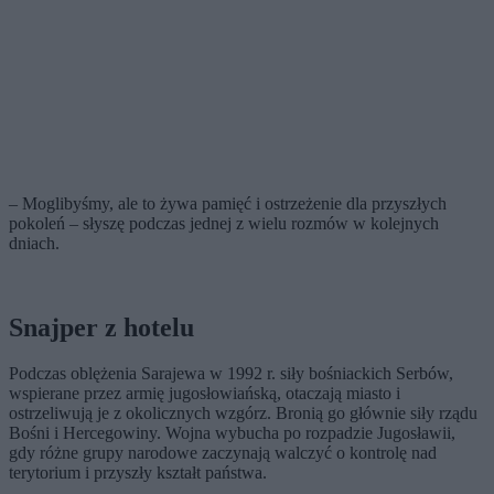
– Moglibyśmy, ale to żywa pamięć i ostrzeżenie dla przyszłych
pokoleń – słyszę podczas jednej z wielu rozmów w kolejnych
dniach.
Snajper z hotelu
Podczas oblężenia Sarajewa w 1992 r. siły bośniackich Serbów,
wspierane przez armię jugosłowiańską, otaczają miasto i
ostrzeliwują je z okolicznych wzgórz. Bronią go głównie siły rządu
Bośni i Hercegowiny. Wojna wybucha po rozpadzie Jugosławii,
gdy różne grupy narodowe zaczynają walczyć o kontrolę nad
terytorium i przyszły kształt państwa.