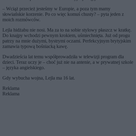
– Wciąż przecież jesteśmy w Europie, a poza tym mamy
słowiańskie korzenie. Po co więc komuś chusty? – pyta jeden z
moich rozmówców.
Lejla hidżabu nie nosi. Ma za to na sobie stylowy płaszcz w kratkę.
Do knajpy wchodzi pewnym krokiem, uśmiechnięta. Już od progu
patrzy na mnie dużymi, bystrymi oczami. Perfekcyjnym brytyjskim
zamawia typową bośniacką kawę.
Dwadzieścia lat temu współprowadziła w telewizji program dla
dzieci. Teraz uczy je – choć już nie na antenie, a w prywatnej szkole
– języka angielskiego.
Gdy wybucha wojna, Lejla ma 16 lat.
Reklama
Reklama