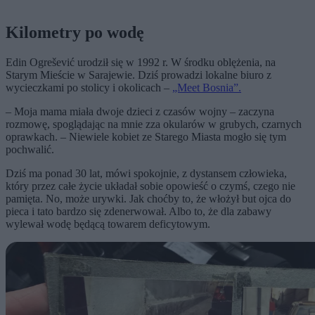
Kilometry po wodę
Edin Ogrešević urodził się w 1992 r. W środku oblężenia, na
Starym Mieście w Sarajewie. Dziś prowadzi lokalne biuro z
wycieczkami po stolicy i okolicach –
„Meet Bosnia”.
– Moja mama miała dwoje dzieci z czasów wojny – zaczyna
rozmowę, spoglądając na mnie zza okularów w grubych, czarnych
oprawkach. – Niewiele kobiet ze Starego Miasta mogło się tym
pochwalić.
Dziś ma ponad 30 lat, mówi spokojnie, z dystansem człowieka,
który przez całe życie układał sobie opowieść o czymś, czego nie
pamięta. No, może urywki. Jak choćby to, że włożył but ojca do
pieca i tato bardzo się zdenerwował. Albo to, że dla zabawy
wylewał wodę będącą towarem deficytowym.