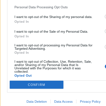
czekają. Nie ma telefonów. Żadnych. Nie ma jak sprawdzić,
dowiedzieć się czegokolwiek. Wychodzą pytać sąsiadów, czy ktoś
Personal Data Processing Opt Outs
cokolwiek widział. Nikt nic nie wie. Dopiero po trzech czy czterech
godzinach przyjaciel rodziny znajduje samochód, zdobywa benzynę
I want to opt-out of the Sharing of my personal data.
i jedzie do szpitala.
Opted In
– Były tylko dwie możliwości – mówi Lejla. – Albo jest martwy,
albo ranny.
I want to opt-out of the Sale of my Personal Data.
Opted In
Reklama
Reklama
I want to opt-out of processing my Personal Data for
Targeted Advertising.
Opted In
I want to opt-out of Collection, Use, Retention, Sale,
and/or Sharing of my Personal Data that Is
Unrelated with the Purposes for which it was
collected.
Opted Out
CONFIRM
Data Deletion
Data Access
Privacy Policy
Sprawdza się drugi scenariusz. Ojciec został trafiony w rękę, w