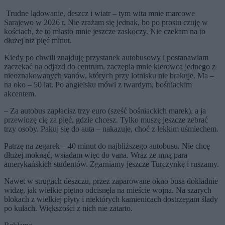
Trudne lądowanie, deszcz i wiatr – tym wita mnie marcowe
Sarajewo w 2026 r. Nie zrażam się jednak, bo po prostu czuję w
kościach, że to miasto mnie jeszcze zaskoczy. Nie czekam na to
dłużej niż pięć minut.
Kiedy po chwili znajduję przystanek autobusowy i postanawiam
zaczekać na odjazd do centrum, zaczepia mnie kierowca jednego z
nieoznakowanych vanów, których przy lotnisku nie brakuje. Ma –
na oko – 50 lat. Po angielsku mówi z twardym, bośniackim
akcentem.
– Za autobus zapłacisz trzy euro (sześć bośniackich marek), a ja
przewiozę cię za pięć, gdzie chcesz. Tylko muszę jeszcze zebrać
trzy osoby. Pakuj się do auta – nakazuje, choć z lekkim uśmiechem.
Patrzę na zegarek – 40 minut do najbliższego autobusu. Nie chcę
dłużej moknąć, wsiadam więc do vana. Wraz ze mną para
amerykańskich studentów. Zgarniamy jeszcze Turczynkę i ruszamy.
Nawet w strugach deszczu, przez zaparowane okno busa dokładnie
widzę, jak wielkie piętno odcisnęła na mieście wojna. Na szarych
blokach z wielkiej płyty i niektórych kamienicach dostrzegam ślady
po kulach. Większości z nich nie zatarto.