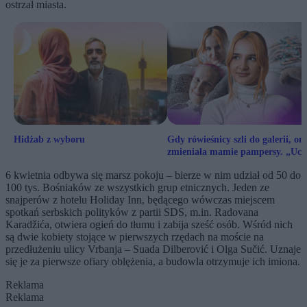
ostrzał miasta.
Hidżab z wyboru
Gdy rówieśnicy szli do galerii, on
zmieniała mamie pampersy. „Ucz
się żyć za siebie”
6 kwietnia odbywa się marsz pokoju – bierze w nim udział od 50 do
100 tys. Bośniaków ze wszystkich grup etnicznych. Jeden ze
snajperów z hotelu Holiday Inn, będącego wówczas miejscem
spotkań serbskich polityków z partii SDS, m.in. Radovana
Karadžića, otwiera ogień do tłumu i zabija sześć osób. Wśród nich
są dwie kobiety stojące w pierwszych rzędach na moście na
przedłużeniu ulicy Vrbanja – Suada Dilberović i Olga Sučić. Uznaje
się je za pierwsze ofiary oblężenia, a budowla otrzymuje ich imiona.
Reklama
Reklama