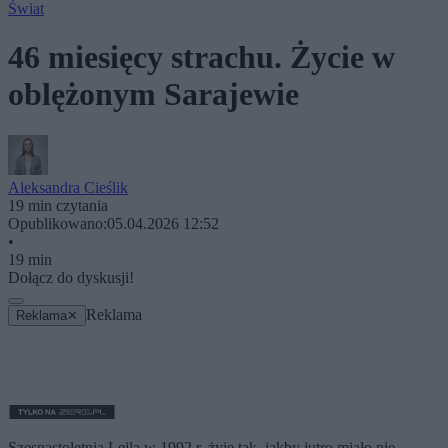
Świat
46 miesięcy strachu. Życie w
oblężonym Sarajewie
Aleksandra Cieślik
19 min czytania
Opublikowano:
05.04.2026 12:52
•
19 min
Dołącz do dyskusji!
Reklama
Reklama
✕
Szesnastoletnia Lejla w 1992 r. żyje tak, jakby jutro miało nie