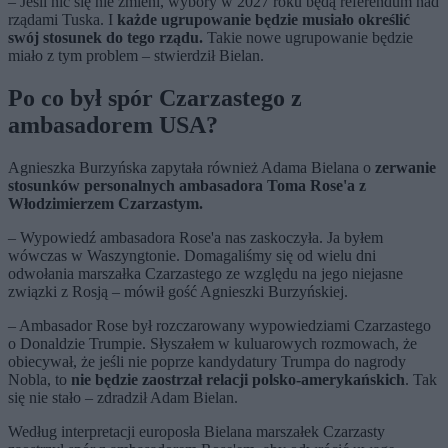
– Jeśli nic się nie zmieni, wybory w 2027 roku będą referendum nad
rządami Tuska. I
każde ugrupowanie będzie musiało określić
swój stosunek do tego rządu.
Takie nowe ugrupowanie będzie
miało z tym problem – stwierdził Bielan.
Po co był spór Czarzastego z
ambasadorem USA?
Agnieszka Burzyńska zapytała również Adama Bielana o
zerwanie
stosunków personalnych ambasadora Toma Rose'a z
Włodzimierzem Czarzastym.
– Wypowiedź ambasadora Rose'a nas zaskoczyła. Ja byłem
wówczas w Waszyngtonie. Domagaliśmy się od wielu dni
odwołania marszałka Czarzastego ze względu na jego niejasne
związki z Rosją – mówił gość Agnieszki Burzyńskiej.
– Ambasador Rose był rozczarowany wypowiedziami Czarzastego
o Donaldzie Trumpie. Słyszałem w kuluarowych rozmowach, że
obiecywał, że jeśli nie poprze kandydatury Trumpa do nagrody
Nobla, to
nie będzie zaostrzał relacji polsko-amerykańskich
. Tak
się nie stało – zdradził Adam Bielan.
Według interpretacji europosła Bielana marszałek Czarzasty