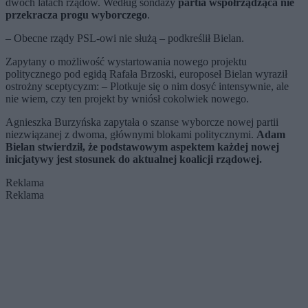
dwóch latach rządów. Według sondaży
partia współrządząca nie
przekracza progu wyborczego
.
– Obecne rządy PSL-owi nie służą – podkreślił Bielan.
Zapytany o możliwość wystartowania nowego projektu
politycznego pod egidą Rafała Brzoski, europoseł Bielan wyraził
ostrożny sceptycyzm: – Plotkuje się o nim dosyć intensywnie, ale
nie wiem, czy ten projekt by wniósł cokolwiek nowego.
Agnieszka Burzyńska zapytała o szanse wyborcze nowej partii
niezwiązanej z dwoma, głównymi blokami politycznymi.
Adam
Bielan stwierdził, że podstawowym aspektem każdej nowej
inicjatywy jest stosunek do aktualnej koalicji rządowej.
Reklama
Reklama