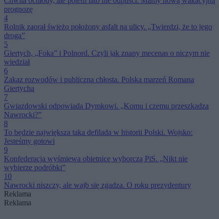
Chwila ochłody, ale potem lato nie odpuści. Mamy nową wakacyjną
prognozę
4
Rolnik zaorał świeżo położony asfalt na ulicy. „Twierdzi, że to jego
droga”
5
Giertych, „Foka” i Polnord. Czyli jak znany mecenas o niczym nie
wiedział
6
Zakaz rozwodów i publiczna chłosta. Polska marzeń Romana
Giertycha
7
Gwiazdowski odpowiada Dymkowi. „Komu i czemu przeszkadza
Nawrocki?”
8
To będzie największa taka defilada w historii Polski. Wojsko:
Jesteśmy gotowi
9
Konfederacja wyśmiewa obietnicę wyborczą PiS. „Nikt nie
wybierze podróbki”
10
Nawrocki niszczy, ale wajb się zgadza. O roku prezydentury
Reklama
Reklama