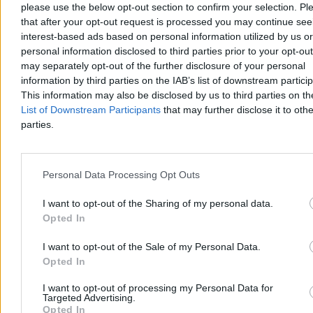
please use the below opt-out section to confirm your selection. Pl
that after your opt-out request is processed you may continue see
interest-based ads based on personal information utilized by us or
personal information disclosed to third parties prior to your opt-ou
may separately opt-out of the further disclosure of your personal
information by third parties on the IAB’s list of downstream partici
This information may also be disclosed by us to third parties on t
List of Downstream Participants
that may further disclose it to othe
parties.
Personal Data Processing Opt Outs
I want to opt-out of the Sharing of my personal data.
Senator PiS zmienia barwy. „To nie jest
Opted In
rozstanie”
I want to opt-out of the Sale of my Personal Data.
Senator Ryszard Majer, związany dotychczas z Prawem i
Opted In
Sprawiedliwością, dołączył do stowarzyszenia „Rozwój Plus”
związanego z Mateuszem Morawieckim. Polityk zapewnia, że nie
I want to opt-out of processing my Personal Data for
oznacza to rozstania z dotychczasowym środowiskiem, lecz
Targeted Advertising.
poszerzenie jego działalności.
Opted In