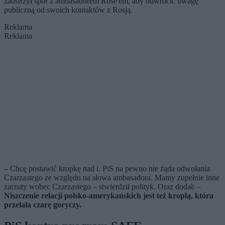
zaostrzył spór z ambasadorem Rose'em, aby odwrócić uwagę
publiczną od swoich kontaktów z Rosją.
Reklama
Reklama
– Chcę postawić kropkę nad i. PiS na pewno nie żąda odwołania
Czarzastego ze względu na słowa ambasadora. Mamy zupełnie inne
zarzuty wobec Czarzastego – stwierdził polityk. Oraz dodał: –
Niszczenie relacji polsko-amerykańskich jest też kroplą, która
przelała czarę goryczy.