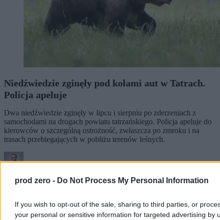
Niedźwiedzie zginęły pod kołami aut w Tatrach.
Policja apeluje
Dwa niedźwiedzie zginęły w lipcu i sierpniu po zderzeniach z
samochodami na drogach powiatu tatrzańskiego. Policja apeluje do
kierowców o szczególną ostrożność, zwłaszcza po zmroku i na
trasach przebiegających w pobliżu terenów leśnych.
Piotr Białczyk
prod zero -
Do Not Process My Personal Information
Dzisiaj 12:41
3 min
If you wish to opt-out of the sale, sharing to third parties, or proce
Kraj
your personal or sensitive information for targeted advertising by 