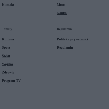
Kontakt
Moto
Nauka
Tematy
Regulamin
Kultura
Polityka prywatności
Sport
Regulamin
Świat
Wojsko
Zdrowie
Program TV
© 2026 Kanał Zero Spółka Akcyjna