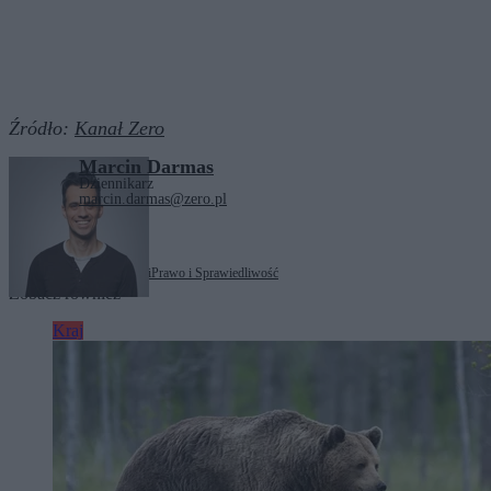
Źródło:
Kanał Zero
Marcin Darmas
Dziennikarz
marcin.darmas@zero.pl
Tagi:
Jarosław Kaczyński
Prawo i Sprawiedliwość
Zobacz również
Kraj