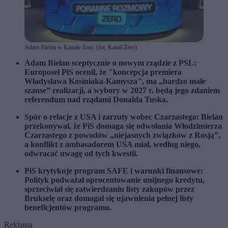
Adam Bielan w Kanale Zero. (fot. Kanał Zero)
Adam Bielan sceptycznie o nowym rządzie z PSL:
Europoseł PiS ocenił, że "koncepcja premiera
Władysława Kosiniaka-Kamysza", ma „bardzo małe
szanse” realizacji, a wybory w 2027 r. będą jego zdaniem
referendum nad rządami Donalda Tuska.
Spór o relacje z USA i zarzuty wobec Czarzastego: Bielan
przekonywał, że PiS domaga się odwołania Włodzimierza
Czarzastego z powodów „niejasnych związków z Rosją”,
a konflikt z ambasadorem USA miał, według niego,
odwracać uwagę od tych kwestii.
PiS krytykuje program SAFE i warunki finansowe:
Polityk podważał oprocentowanie unijnego kredytu,
sprzeciwiał się zatwierdzaniu listy zakupów przez
Brukselę oraz domagał się ujawnienia pełnej listy
beneficjentów programu.
Reklama