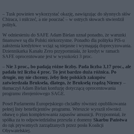
– Tusk powinien wykorzystać okazję, nawiązując do słynnych słów
Chiraca, i milczeć, a nie pouczać – w ostrych słowach stwierdził
polityk.
W odniesieniu do SAFE Adam Bielan uznał ponadto, że warunki
finansowe są dla Polski niekorzystne. Ponadto dla polityka PiS-u
założenia kredytowe wciąż są niejasne i wymagają doprecyzowania.
Dziennikarka Kanału Zero przypomniała, że kredyt w ramach
SAFE oprocentowane jest w wysokości 3 proc.
–
Nie 3 proc., bo padają różne liczby. Pada liczba 3,17 proc., ale
padała też liczba 4 proc. To jest bardzo duża różnica. Po
drugie, my nie chcemy, żeby listę polskich zakupów
zatwierdzała Bruksela, dlatego, że Brukselą rządzą Niemcy
–
tłumaczył Adam Bielan konfuzję dotyczącą oprocentowania
programu zbrojeniowego SAGE.
Poseł Parlamentu Europejskiego chciałby również opublikowania
pełnej listy beneficjentów programu. Wreszcie wyraził również
obawę o plan kompletowania zapasów amunicji. Przypomniał, że
spółka za to odpowiedzialna przeszła z domeny
Skarbu Państwa
do rąk prywatnych zarządzanych przez posła Koalicji
Obywatelskiej.