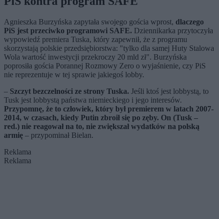
PiS kontra program SAFE
Agnieszka Burzyńska zapytała swojego gościa wprost,
dlaczego
PiS jest przeciwko programowi SAFE.
Dziennikarka przytoczyła
wypowiedź premiera Tuska, który zapewnił, że z programu
skorzystają polskie przedsiębiorstwa: "tylko dla samej Huty Stalowa
Wola wartość inwestycji przekroczy 20 mld zł". Burzyńska
poprosiła gościa Porannej Rozmowy Zero o wyjaśnienie, czy PiS
nie reprezentuje w tej sprawie jakiegoś lobby.
–
Szczyt bezczelności ze strony Tuska.
Jeśli ktoś jest lobbystą, to
Tusk jest lobbystą państwa niemieckiego i jego interesów.
Przypomnę, że to człowiek, który był premierem w latach 2007-
2014, w czasach, kiedy Putin zbroił się po zęby. On (Tusk –
red.) nie reagował na to, nie zwiększał wydatków na polską
armię
– przypominał Bielan.
Reklama
Reklama