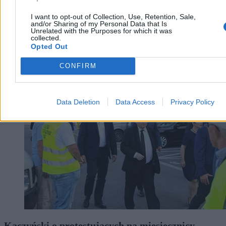
I want to opt-out of Collection, Use, Retention, Sale,
and/or Sharing of my Personal Data that Is
Unrelated with the Purposes for which it was
Piotr Białczyk
collected.
Dzisiaj 12:26
Opted Out
3 min
Kraj
CONFIRM
Data Deletion
Data Access
Privacy Policy
Kaczyński o protestujących na miesięcznicy.