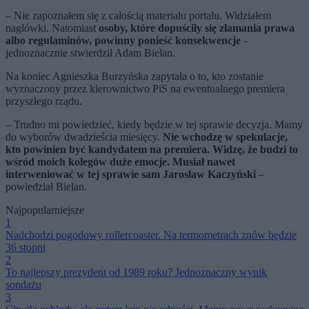
– Nie zapoznałem się z całością materiału portalu. Widziałem
nagłówki. Natomiast
osoby, które dopuściły się złamania prawa
albo regulaminów, powinny ponieść konsekwencje
-
jednoznacznie stwierdził Adam Bielan.
Na koniec Agnieszka Burzyńska zapytała o to, kto zostanie
wyznaczony przez kierownictwo PiS na ewentualnego premiera
przyszłego rządu.
– Trudno mi powiedzieć, kiedy będzie w tej sprawie decyzja. Mamy
do wyborów dwadzieścia miesięcy.
Nie wchodzę w spekulacje,
kto powinien być kandydatem na premiera. Widzę, że budzi to
wśród moich kolegów duże emocje. Musiał nawet
interweniować w tej sprawie sam Jarosław Kaczyński
–
powiedział Bielan.
Najpopularniejsze
1
Nadchodzi pogodowy rollercoaster. Na termometrach znów będzie
36 stopni
2
To najlepszy prezydent od 1989 roku? Jednoznaczny wynik
sondażu
3