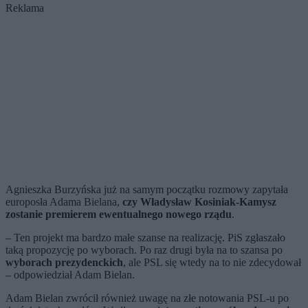
Reklama
Agnieszka Burzyńska już na samym początku rozmowy zapytała
europosła Adama Bielana,
czy Władysław Kosiniak-Kamysz
zostanie premierem ewentualnego nowego rządu
.
– Ten projekt ma bardzo małe szanse na realizację. PiS zgłaszało
taką propozycję po wyborach. Po raz drugi była na to szansa po
wyborach prezydenckich
, ale PSL się wtedy na to nie zdecydował
– odpowiedział Adam Bielan.
Adam Bielan zwrócił również uwagę na złe notowania PSL-u po