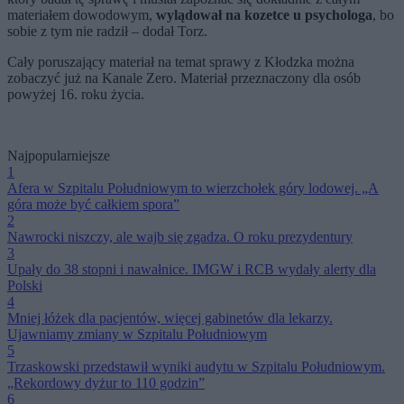
materiałem dowodowym,
wylądował na kozetce u psychologa
, bo
sobie z tym nie radził – dodał Torz.
Cały poruszający materiał na temat sprawy z Kłodzka można
zobaczyć już na Kanale Zero. Materiał przeznaczony dla osób
powyżej 16. roku życia.
Najpopularniejsze
1
Afera w Szpitalu Południowym to wierzchołek góry lodowej. „A
góra może być całkiem spora”
2
Nawrocki niszczy, ale wajb się zgadza. O roku prezydentury
3
Upały do 38 stopni i nawałnice. IMGW i RCB wydały alerty dla
Polski
4
Mniej łóżek dla pacjentów, więcej gabinetów dla lekarzy.
Ujawniamy zmiany w Szpitalu Południowym
5
Trzaskowski przedstawił wyniki audytu w Szpitalu Południowym.
„Rekordowy dyżur to 110 godzin”
6