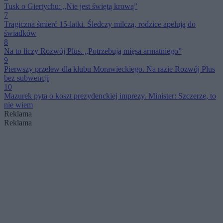
Tusk o Giertychu: „Nie jest świętą krową”
7
Tragiczna śmierć 15-latki. Śledczy milczą, rodzice apelują do
świadków
8
Na to liczy Rozwój Plus. „Potrzebują mięsa armatniego”
9
Pierwszy przelew dla klubu Morawieckiego. Na razie Rozwój Plus
bez subwencji
10
Mazurek pyta o koszt prezydenckiej imprezy. Minister: Szczerze, to
nie wiem
Reklama
Reklama