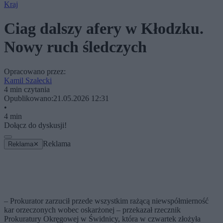
Kraj
Ciag dalszy afery w Kłodzku.
Nowy ruch śledczych
Opracowano przez:
Kamil Szałecki
4 min czytania
Opublikowano:
21.05.2026 12:31
•
4 min
Dołącz do dyskusji!
Reklama
Reklama
✕
– Prokurator zarzucił przede wszystkim rażącą niewspółmierność
kar orzeczonych wobec oskarżonej – przekazał rzecznik
Prokuratury Okręgowej w Świdnicy, która w czwartek złożyła