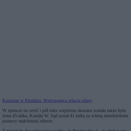
Koszmar w Kłodzku. Wstrząsająca relacja ofiary
W sprawie na sześć i pół roku więzienia skazana została także była
żona 45-latka, Kamila W. Sąd uznał 41-latkę za winną nieudzielenia
pomocy małoletniej ofierze.
Z materiału dowodowego wynika, że Przemysław L. gwałcił swoją