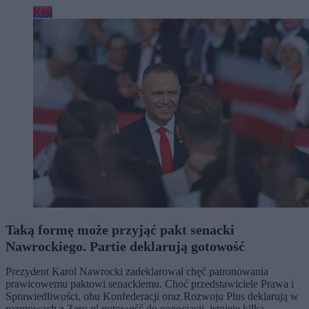
Kraj
Taką formę może przyjąć pakt senacki
Nawrockiego. Partie deklarują gotowość
Prezydent Karol Nawrocki zadeklarował chęć patronowania
prawicowemu paktowi senackiemu. Choć przedstawiciele Prawa i
Sprawiedliwości, obu Konfederacji oraz Rozwoju Plus deklarują w
rozmowach z Zero.pl gotowość do negocjacji, istnieje kilka