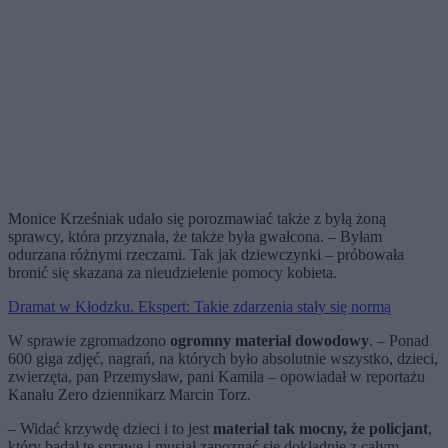
Monice Krześniak udało się porozmawiać także z byłą żoną
sprawcy, która przyznała, że także była gwałcona. – Byłam
odurzana różnymi rzeczami. Tak jak dziewczynki – próbowała
bronić się skazana za nieudzielenie pomocy kobieta.
Dramat w Kłodzku. Ekspert: Takie zdarzenia stały się normą
W sprawie zgromadzono
ogromny materiał dowodowy
. – Ponad
600 giga zdjęć, nagrań, na których było absolutnie wszystko, dzieci,
zwierzęta, pan Przemysław, pani Kamila – opowiadał w reportażu
Kanału Zero dziennikarz Marcin Torz.
– Widać krzywdę dzieci i to jest
materiał tak mocny, że policjant
,
który badał tę sprawę i musiał zapoznać się dokładnie z całym