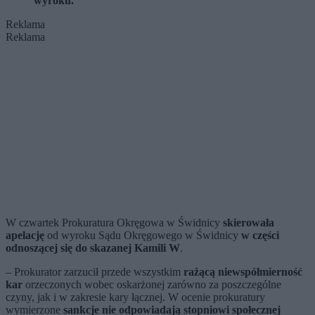
wyroku.
Reklama
Reklama
W czwartek Prokuratura Okręgowa w Świdnicy
skierowała
apelację
od wyroku Sądu Okręgowego w Świdnicy
w części
odnoszącej się do skazanej Kamili W
.
– Prokurator zarzucił przede wszystkim
rażącą niewspółmierność
kar
orzeczonych wobec oskarżonej zarówno za poszczególne
czyny, jak i w zakresie kary łącznej. W ocenie prokuratury
wymierzone
sankcje nie odpowiadają stopniowi społecznej