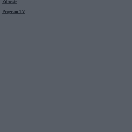
Zdrowie
Program TV
© 2026 Kanał Zero Spółka Akcyjna