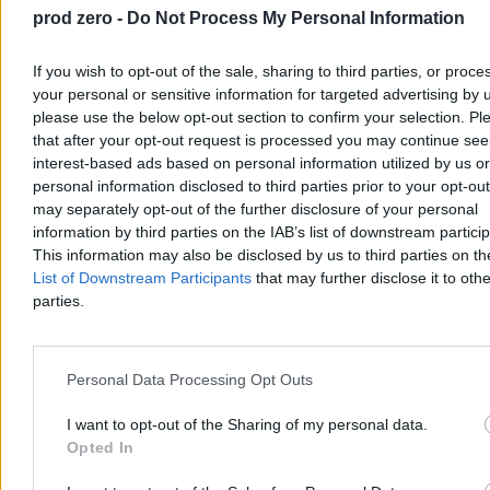
prod zero -
Do Not Process My Personal Information
If you wish to opt-out of the sale, sharing to third parties, or proce
your personal or sensitive information for targeted advertising by 
please use the below opt-out section to confirm your selection. Pl
that after your opt-out request is processed you may continue see
interest-based ads based on personal information utilized by us or
personal information disclosed to third parties prior to your opt-ou
Chwila ochłody, ale potem lato nie odpuści. Mamy
may separately opt-out of the further disclosure of your personal
nową wakacyjną prognozę
information by third parties on the IAB’s list of downstream partici
This information may also be disclosed by us to third parties on t
Po fali upałów, w trakcie których temperatury sięgały 40 st. C,
List of Downstream Participants
that may further disclose it to othe
czeka nas ochłodzenie. Jak podają meteorolodzy, nie potrwa ono
parties.
długo. – Lato nie odpuszcza, choć okresy cieplejsze będą
przeplatały się z chłodniejszymi – zapowiedział w rozmowie z
Zero.pl Przemysław Makarewicz z Instytutu Meteorologii i
Gospodarki Wodnej.
Personal Data Processing Opt Outs
I want to opt-out of the Sharing of my personal data.
Opted In
Paweł Żurek
Wczoraj 19:12