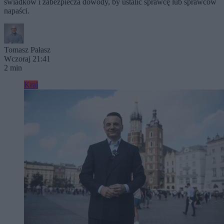
świadków i zabezpiecza dowody, by ustalić sprawcę lub sprawców
napaści.
Tomasz Pałasz
Wczoraj 21:41
2 min
Kraj