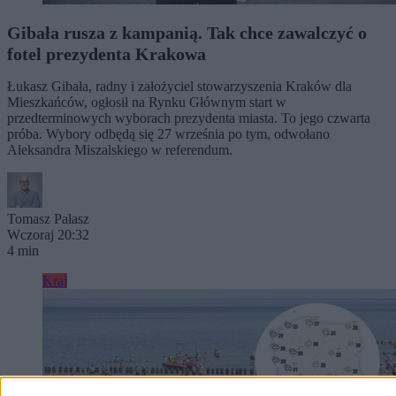
Gibała rusza z kampanią. Tak chce zawalczyć o
fotel prezydenta Krakowa
Łukasz Gibała, radny i założyciel stowarzyszenia Kraków dla
Mieszkańców, ogłosił na Rynku Głównym start w
przedterminowych wyborach prezydenta miasta. To jego czwarta
próba. Wybory odbędą się 27 września po tym, odwołano
Aleksandra Miszalskiego w referendum.
Tomasz Pałasz
Wczoraj 20:32
4 min
Kraj