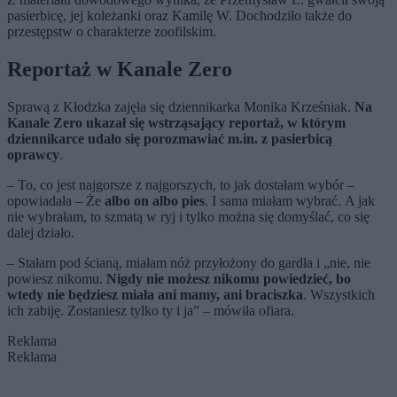
pasierbicę, jej koleżanki oraz Kamilę W. Dochodziło także do
przestępstw o charakterze zoofilskim.
Reportaż w Kanale Zero
Sprawą z Kłodzka zajęła się dziennikarka Monika Krześniak.
Na
Kanale Zero ukazał się wstrząsający reportaż, w którym
dziennikarce udało się porozmawiać m.in. z pasierbicą
oprawcy
.
– To, co jest najgorsze z najgorszych, to jak dostałam wybór –
opowiadała – Że
albo on albo pies
. I sama miałam wybrać. A jak
nie wybrałam, to szmatą w ryj i tylko można się domyślać, co się
dalej działo.
– Stałam pod ścianą, miałam nóż przyłożony do gardła i „nie, nie
powiesz nikomu.
Nigdy nie możesz nikomu powiedzieć, bo
wtedy nie będziesz miała ani mamy, ani braciszka
. Wszystkich
ich zabiję. Zostaniesz tylko ty i ja” – mówiła ofiara.
Reklama
Reklama