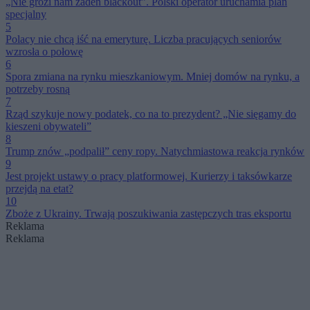
„Nie grozi nam żaden blackout”. Polski operator uruchamia plan
specjalny
5
Polacy nie chcą iść na emeryturę. Liczba pracujących seniorów
wzrosła o połowę
6
Spora zmiana na rynku mieszkaniowym. Mniej domów na rynku, a
potrzeby rosną
7
Rząd szykuje nowy podatek, co na to prezydent? „Nie sięgamy do
kieszeni obywateli”
8
Trump znów „podpalił” ceny ropy. Natychmiastowa reakcja rynków
9
Jest projekt ustawy o pracy platformowej. Kurierzy i taksówkarze
przejdą na etat?
10
Zboże z Ukrainy. Trwają poszukiwania zastępczych tras eksportu
Reklama
Reklama