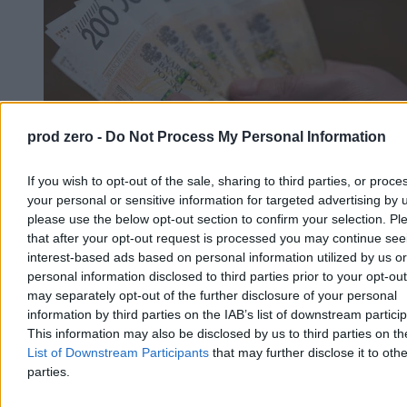
prod zero -
Do Not Process My Personal Information
If you wish to opt-out of the sale, sharing to third parties, or proce
your personal or sensitive information for targeted advertising by 
please use the below opt-out section to confirm your selection. Pl
that after your opt-out request is processed you may continue see
Polacy będą masowo zakładać nowe konta?
interest-based ads based on personal information utilized by us or
Minister obiecuje wielkie korzyści
personal information disclosed to third parties prior to your opt-ou
may separately opt-out of the further disclosure of your personal
Ustawę o osobistych kontach inwestycyjnych (OKI) musi jeszcze
podpisać prezydent, ale instytucje finansowe już szykują się na
information by third parties on the IAB’s list of downstream partici
wprowadzenie nowego instrumentu do swojej oferty. Minister
This information may also be disclosed by us to third parties on t
finansów Andrzej Domański podkreśla jego korzyści. Według
List of Downstream Participants
that may further disclose it to othe
szacunków ekspertów OKI może otworzyć w ciągu pierwszych
parties.
trzech lat aż 2,1 mln klientów, a wartość aktywów może w tym
czasie urosnąć do ponad 100 mld zł.