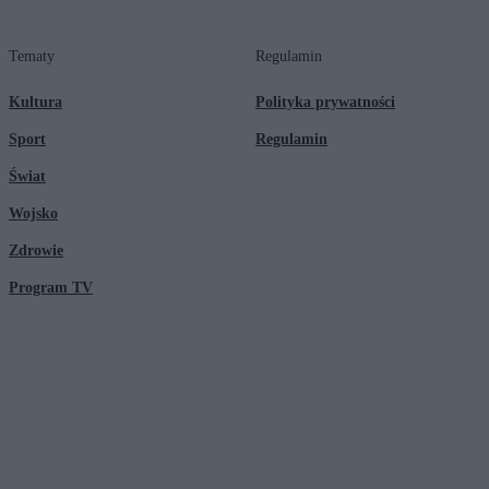
Tematy
Regulamin
Kultura
Polityka prywatności
Sport
Regulamin
Świat
Wojsko
Zdrowie
Program TV
© 2026 Kanał Zero Spółka Akcyjna