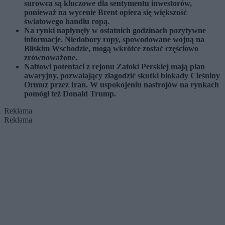
surowca są kluczowe dla sentymentu inwestorów,
ponieważ na wycenie Brent opiera się większość
światowego handlu ropą.
Na rynki napłynęły w ostatnich godzinach pozytywne
informacje. Niedobory ropy, spowodowane wojną na
Bliskim Wschodzie, mogą wkrótce zostać częściowo
zrównoważone.
Naftowi potentaci z rejonu Zatoki Perskiej mają plan
awaryjny, pozwalający złagodzić skutki blokady Cieśniny
Ormuz przez Iran. W uspokojeniu nastrojów na rynkach
pomógł też Donald Trump.
Reklama
Reklama