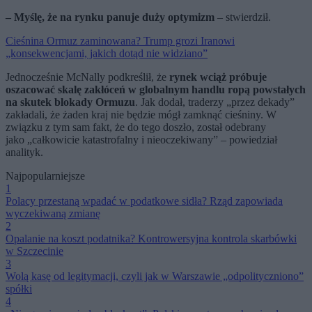
– Myślę, że na rynku panuje duży optymizm
– stwierdził.
Cieśnina Ormuz zaminowana? Trump grozi Iranowi
„konsekwencjami, jakich dotąd nie widziano”
Jednocześnie McNally podkreślił, że
rynek wciąż próbuje
oszacować skalę zakłóceń w globalnym handlu ropą powstałych
na skutek blokady Ormuzu
. Jak dodał, traderzy „przez dekady”
zakładali, że żaden kraj nie będzie mógł zamknąć cieśniny. W
związku z tym sam fakt, że do tego doszło, został odebrany
jako „całkowicie katastrofalny i nieoczekiwany” – powiedział
analityk.
Najpopularniejsze
1
Polacy przestaną wpadać w podatkowe sidła? Rząd zapowiada
wyczekiwaną zmianę
2
Opalanie na koszt podatnika? Kontrowersyjna kontrola skarbówki
w Szczecinie
3
Wolą kasę od legitymacji, czyli jak w Warszawie „odpolityczniono”
spółki
4