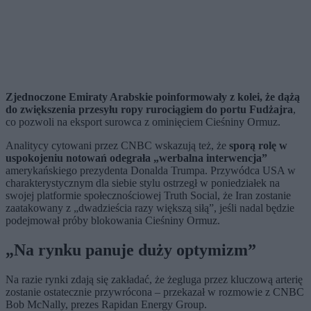
Zjednoczone Emiraty Arabskie poinformowały z kolei, że
dążą
do zwiększenia przesyłu ropy rurociągiem do portu Fudżajra
,
co pozwoli na eksport surowca z ominięciem Cieśniny Ormuz.
Analitycy cytowani przez CNBC wskazują też, że
sporą rolę w
uspokojeniu notowań odegrała „werbalna interwencja”
amerykańskiego prezydenta Donalda Trumpa. Przywódca USA w
charakterystycznym dla siebie stylu ostrzegł w poniedziałek na
swojej platformie społecznościowej Truth Social, że Iran zostanie
zaatakowany z „dwadzieścia razy większą siłą”, jeśli nadal będzie
podejmował próby blokowania Cieśniny Ormuz.
„Na rynku panuje duży optymizm”
Na razie rynki zdają się zakładać, że żegluga przez kluczową arterię
zostanie ostatecznie przywrócona – przekazał w rozmowie z CNBC
Bob McNally, prezes Rapidan Energy Group.