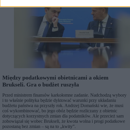
Między podatkowymi obietnicami a okiem
Brukseli. Gra o budżet ruszyła
Przed ministrem finansów karkołomne zadanie. Nadchodzą wybory
i to właśnie polityka będzie dyktować warunki przy układaniu
budżetu państwa na przyszły rok. Andrzej Domański wie, że musi
coś wykombinować, bo jego obóz będzie rozliczany z obietnic
dotyczących korzystnych zmian dla podatników. Ale przecież sam
zobowiązał się wobec Brukseli, że kwota wolna i progi podatkowe
pozostaną bez zmian – są na to „kwity”.