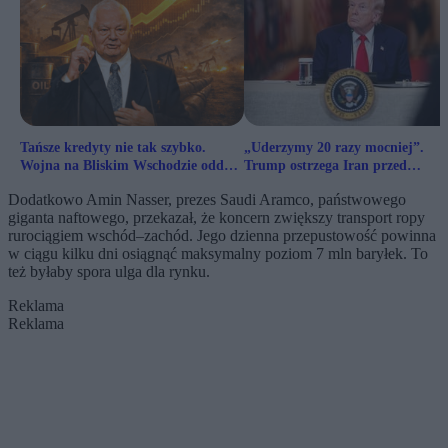
Tańsze kredyty nie tak szybko.
„Uderzymy 20 razy mocniej”.
Wojna na Bliskim Wschodzie oddala
Trump ostrzega Iran przed
kolejne obniżki stóp
blokowaniem kluczowego szlaku
Dodatkowo Amin Nasser, prezes Saudi Aramco, państwowego
giganta naftowego, przekazał, że koncern zwiększy transport ropy
rurociągiem wschód–zachód. Jego dzienna przepustowość powinna
w ciągu kilku dni osiągnąć maksymalny poziom 7 mln baryłek. To
też byłaby spora ulga dla rynku.
Reklama
Reklama