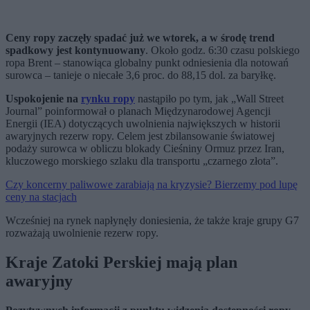
Ceny ropy zaczęły spadać już we wtorek, a w środę trend
spadkowy jest kontynuowany
. Około godz. 6:30 czasu polskiego
ropa Brent – stanowiąca globalny punkt odniesienia dla notowań
surowca – tanieje o niecałe 3,6 proc. do
88,15 dol. za baryłkę.
Uspokojenie na
rynku ropy
nastąpiło po tym, jak „Wall Street
Journal” poinformował o planach Międzynarodowej Agencji
Energii (IEA) dotyczących uwolnienia największych w historii
awaryjnych rezerw ropy. Celem jest zbilansowanie światowej
podaży surowca w obliczu blokady Cieśniny Ormuz przez Iran,
kluczowego morskiego szlaku dla transportu „czarnego złota”.
Czy koncerny paliwowe zarabiają na kryzysie? Bierzemy pod lupę
ceny na stacjach
Wcześniej na rynek napłynęły doniesienia, że także kraje grupy G7
rozważają uwolnienie rezerw ropy.
Kraje Zatoki Perskiej mają plan
awaryjny