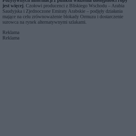
Pozytywnych informacji z punktu widzenia dostępności ropy
jest więcej
. Czołowi producenci z Bliskiego Wschodu – Arabia
Saudyjska i Zjednoczone Emiraty Arabskie – podjęły działania
mające na celu zrównoważenie blokady Ormuzu i dostarczenie
surowca na rynek alternatywnymi szlakami.
Reklama
Reklama