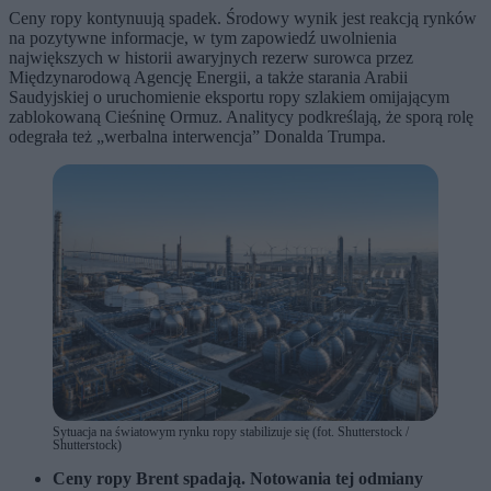
Ceny ropy kontynuują spadek. Środowy wynik jest reakcją rynków
na pozytywne informacje, w tym zapowiedź uwolnienia
największych w historii awaryjnych rezerw surowca przez
Międzynarodową Agencję Energii, a także starania Arabii
Saudyjskiej o uruchomienie eksportu ropy szlakiem omijającym
zablokowaną Cieśninę Ormuz. Analitycy podkreślają, że sporą rolę
odegrała też „werbalna interwencja” Donalda Trumpa.
Sytuacja na światowym rynku ropy stabilizuje się (fot. Shutterstock /
Shutterstock)
Ceny ropy Brent spadają. Notowania tej odmiany