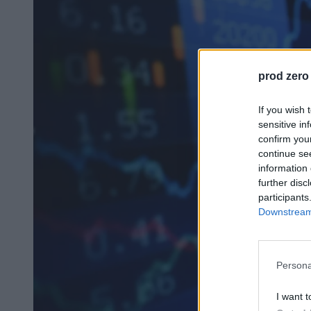
prod zero
If you wish 
sensitive in
confirm you
continue se
information 
further disc
participants
Downstream 
Persona
I want t