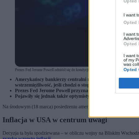
Opted 
I want t
Opted 
I want 
Advertis
Opted 
I want t
of my P
was col
Opted 
Prezes Fed Jerome Powell odniósł się do kondycji amerykańskiej gospodarki w oblic
Amerykańscy bankierzy centralni reagują na ryzyka dla 
wstrzemięźliwość, jeśli chodzi o stopy procentowe.
Prezes Fed Jerome Powell przyznał, że „tak naprawdę nie wi
Pojawiły się jednak także optymistyczne akcenty. Zdanie
Na środowym (18 marca) posiedzeniu amerykańscy bankierzy centralni
Inflacja w USA w centrum uwagi
Decyzja ta była spodziewana – w obliczu wojny na Bliskim Wschodz
ryzyko wzrostu inflacji
.