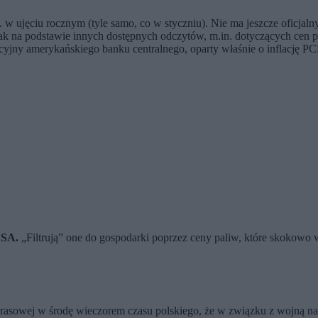
ujęciu rocznym (tyle samo, co w styczniu). Nie ma jeszcze oficjalnyc
nak na podstawie innych dostępnych odczytów, m.in. dotyczących cen 
cyjny amerykańskiego banku centralnego, oparty właśnie o inflację PCE
USA.
„Filtrują” one do gospodarki poprzez ceny paliw, które skokowo
 prasowej w środę wieczorem czasu polskiego, że w związku z wojną n