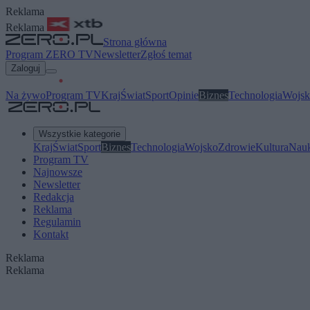
Reklama
Reklama
Strona główna
Program ZERO TV
Newsletter
Zgłoś temat
Zaloguj
Na żywo
Program TV
Kraj
Świat
Sport
Opinie
Biznes
Technologia
Wojsk
Wszystkie kategorie
Kraj
Świat
Sport
Biznes
Technologia
Wojsko
Zdrowie
Kultura
Nau
Program TV
Najnowsze
Newsletter
Redakcja
Reklama
Regulamin
Kontakt
Reklama
Reklama