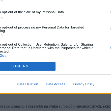
In
o opt-out of the Sale of my Personal Data.
In
to opt-out of processing my Personal Data for Targeted
ing.
In
o opt-out of Collection, Use, Retention, Sale, and/or Sharing
ersonal Data that Is Unrelated with the Purposes for which it
lected.
Out
zu zagrożeń związanych z wojną na Bliskim Wschodzie (fot. miss.cabul / Shutterstock)
gospodarki USA związane z wojną na Bliskim Wschodzie. Na pierw
CONFIRM
adomo”, jak konflikt odbije się na gospodarce. Przyznał, że Fed j
m Powella, gospodarka USA może wykazać się pewną odpornością n
Data Deletion
Data Access
Privacy Policy
 zdecydowali o utrzymaniu stóp procentowych w przedziale 3,50-3,75 
ie i związanego z nią szoku na rynku surowców energetycznych,
eksp