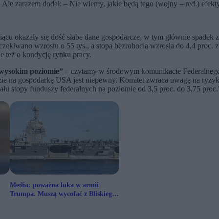
 Ale zarazem dodał: – Nie wiemy, jakie będą tego (wojny – red.) efekty.
iącu okazały się dość słabe dane gospodarcze, w tym głównie spadek 
czekiwano wzrostu o 55 tys., a stopa bezrobocia wzrosła do 4,4 proc.
e też o kondycję rynku pracy.
 wysokim poziomie”
– czytamy w środowym komunikacie Federalnego
e na gospodarkę USA jest niepewny. Komitet zwraca uwagę na ryzyk
u stopy funduszy federalnych na poziomie od 3,5 proc. do 3,75 proc.
Media: poważna luka w armii
Trumpa. Muszą wycofać z Bliskiego
Wschodu kluczową jednostkę