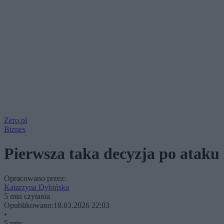
Zero.pl
Biznes
Pierwsza taka decyzja po atak
Opracowano przez:
Katarzyna Dybińska
5 min czytania
Opublikowano:
18.03.2026 22:03
•
5 min