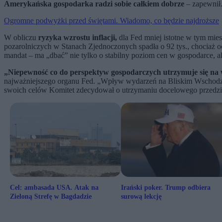
Amerykańska gospodarka radzi sobie całkiem dobrze
– zapewnił.
Ogromne podwyżki przed świętami. Wiadomo, co będzie najdroższe
W obliczu
ryzyka wzrostu inflacji,
dla Fed mniej istotne w tym mies
pozarolniczych w Stanach Zjednoczonych spadła o 92 tys., chociaż o
mandat – ma „dbać” nie tylko o stabilny poziom cen w gospodarce, al
„Niepewność co do perspektyw gospodarczych utrzymuje się na
najważniejszego organu Fed. „Wpływ wydarzeń na Bliskim Wschodzi
swoich celów Komitet zdecydował o utrzymaniu docelowego przedział
Cel: ambasada USA. Atak na
Irański poker. Trump odbiera
Zieloną Strefę w Bagdadzie
surową lekcję