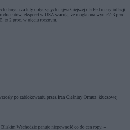
h danych za luty dotyczących najważniejszej dla Fed miary inflacji
producentów, eksperci w USA szacują, że mogła ona wynieść 3 proc.
, to 2 proc. w ujęciu rocznym.
 wzrosły po zablokowaniu przez Iran Cieśniny Ormuz, kluczowej
a Bliskim Wschodzie panuje niepewność co do cen ropy. –