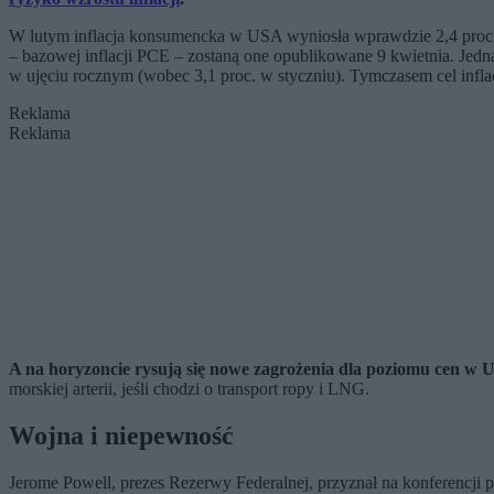
W lutym inflacja konsumencka w USA wyniosła wprawdzie 2,4 proc. w 
– bazowej inflacji PCE – zostaną one opublikowane 9 kwietnia. Jed
w ujęciu rocznym (wobec 3,1 proc. w styczniu). Tymczasem cel infla
Reklama
Reklama
A na horyzoncie rysują się nowe zagrożenia dla poziomu cen w 
morskiej arterii, jeśli chodzi o transport ropy i LNG.
Wojna i niepewność
Jerome Powell, prezes Rezerwy Federalnej, przyznał na konferencji