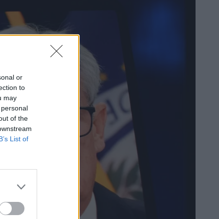
sonal or
ection to
ou may
 personal
out of the
 downstream
B’s List of