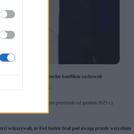
szym posiedzeniu po wybuchu konfliktu zachowali
est „w trudnej sytuacji”.
a kryzys energetyczny.
proc. (pozostają one w tym przedziale od grudnia 2025 r.).
erci wskazywali, że Fed będzie brał pod uwagę przede wszystkim