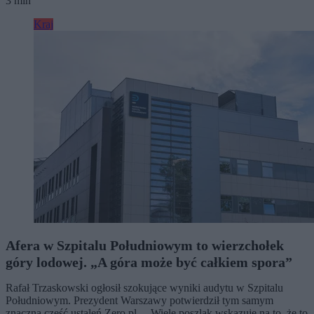
3 min
Kraj
Afera w Szpitalu Południowym to wierzchołek
góry lodowej. „A góra może być całkiem spora”
Rafał Trzaskowski ogłosił szokujące wyniki audytu w Szpitalu
Południowym. Prezydent Warszawy potwierdził tym samym
znaczną część ustaleń Zero.pl. – Wiele poszlak wskazuje na to, że to