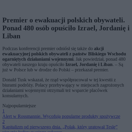
Premier o ewakuacji polskich obywateli.
Ponad 480 osób opuściło Izrael, Jordanię i
Liban
Podczas konferencji premier odniósł się także do
akcji
ewakuacyjnej polskich obywateli z państw Bliskiego Wschodu
ogarniętych działaniami wojennymi
. Jak powiedział, ponad 480
obywateli naszego kraju opuściło
Izrael, Jordanię i Liban
.
–
Są
już w Polsce lub w drodze do Polski
–
przekazał premier.
Donald Tusk wskazał, że rząd współpracował w tej kwestii z
biurami podróży. Polacy przebywający w miejscach zagrożonych
działaniami wojennymi otrzymali też wsparcie placówek
konsularnych.
Najpopularniejsze
1
Alert w Rossmannie. Wycofują popularne produkty spożywcze
2
Kapitalizm od pierwszego dnia. „Polak, który uratował Teslę”