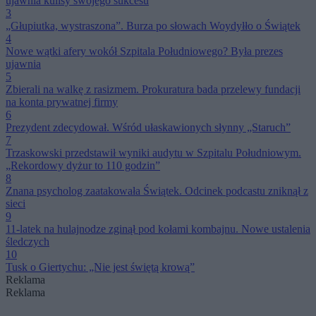
ujawnia kulisy swojego sukcesu
3
„Głupiutka, wystraszona”. Burza po słowach Woydyłło o Świątek
4
Nowe wątki afery wokół Szpitala Południowego? Była prezes
ujawnia
5
Zbierali na walkę z rasizmem. Prokuratura bada przelewy fundacji
na konta prywatnej firmy
6
Prezydent zdecydował. Wśród ułaskawionych słynny „Staruch”
7
Trzaskowski przedstawił wyniki audytu w Szpitalu Południowym.
„Rekordowy dyżur to 110 godzin”
8
Znana psycholog zaatakowała Świątek. Odcinek podcastu zniknął z
sieci
9
11-latek na hulajnodze zginął pod kołami kombajnu. Nowe ustalenia
śledczych
10
Tusk o Giertychu: „Nie jest świętą krową”
Reklama
Reklama