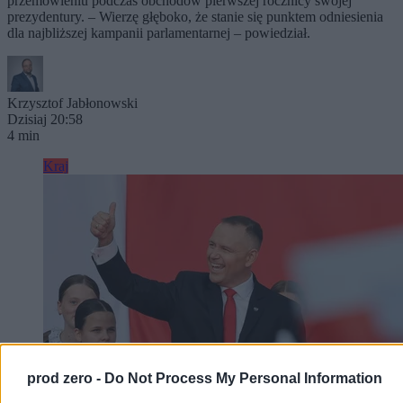
przemówieniu podczas obchodów pierwszej rocznicy swojej
prezydentury. – Wierzę głęboko, że stanie się punktem odniesienia
dla najbliższej kampanii parlamentarnej – powiedział.
Krzysztof Jabłonowski
Dzisiaj 20:58
4 min
Kraj
prod zero -
Do Not Process My Personal Information