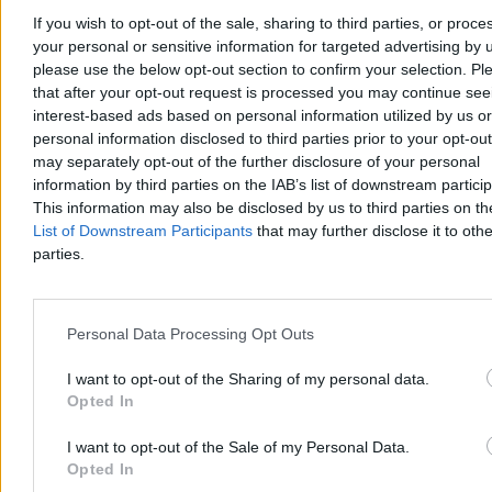
If you wish to opt-out of the sale, sharing to third parties, or proce
your personal or sensitive information for targeted advertising by 
Nawrocki podsumowuje pierwszy rok kadencji.
please use the below opt-out section to confirm your selection. Pl
„Chcę, byście mnie oceniali”
that after your opt-out request is processed you may continue see
interest-based ads based on personal information utilized by us or
– Bardzo się cieszę, że w rok od zaprzysiężenia jesteście ze swoim
personal information disclosed to third parties prior to your opt-ou
prezydentem w naszym wspólnym domu. Wy zdecydowaliście o
may separately opt-out of the further disclosure of your personal
tym, że mam być waszym głosem w Pałacu Prezydenckim –
powiedział Karol Nawrocki podczas obchodów rocznicy jego
information by third parties on the IAB’s list of downstream partici
zaprzysiężenia na stanowisko prezydenta RP. W trackie wystąpienia
This information may also be disclosed by us to third parties on t
zapowiedział, że w ciągu kilku miesięcy będzie przedstawiona
List of Downstream Participants
that may further disclose it to othe
prezydencka strategia rozwoju.
parties.
Paweł Żurek
Personal Data Processing Opt Outs
Dzisiaj 18:56
6 min
I want to opt-out of the Sharing of my personal data.
Reklama
Opted In
Reklama
I want to opt-out of the Sale of my Personal Data.
Opted In