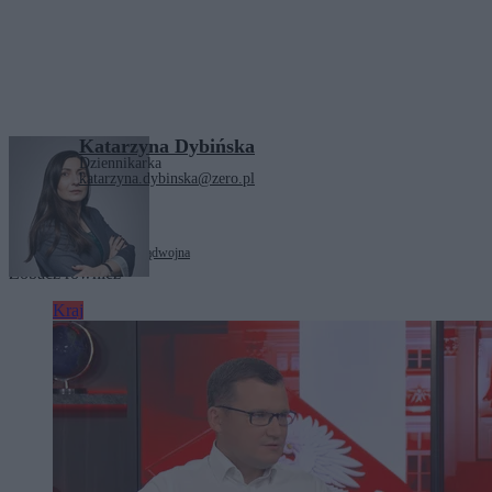
Katarzyna Dybińska
Dziennikarka
katarzyna.dybinska@zero.pl
Tagi:
Donald Tusk
Iran
rząd
wojna
Zobacz również
Kraj