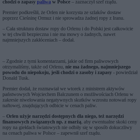
chodzi o zapasy
paliwa
w Polsce
–
zaznaczył szef rządu.
Premier podkreślił, że Orlen nie korzysta ze szlaków dostaw
poprzez Cieśninę Ormuz i nie sprowadza żadnej ropy z Iranu.
–
Cała struktura dostaw ropy do Orlenu i do Polski jest całkowicie
w tej chwili bezpieczna i nie ma mowy o żadnych, nawet
najmniejszych zakłóceniach
– dodał.
–
Zgodnie z tymi komentarzami, jakie od firm paliwowych
otrzymaliśmy, także od Orlenu,
nie ma żadnego, najmniejszego
powodu do niepokoju, jeśli chodzi o zasoby i zapasy
- powiedział
Donald Tusk.
Premier dodał, że rozmawiał we wtorek z ministrem aktywów
państwowych Wojciechem Balczunem o możliwościach Orlenu w
zakresie niwelowania negatywnych skutków wzrostu notowań ropy
naftowej, znajdujących odbicie w cenach paliw.
–
Orlen użyje narzędzi dostępnych dla niego, też narzędzi
finansowych związanych np. z marżą
, aby ewentualne skoki ceny
ropy na giełdach światowych nie odbiły się w sposób dokuczliwy
na cenach paliwa w Polsce – zapewnił szef rządu.