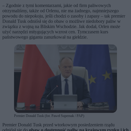
– Zgodnie z tymi komentarzami, jakie od firm paliwowych
otrzymaliśmy, także od Orlenu, nie ma żadnego, najmniejszego
powodu do niepokoju, jeśli chodzi o zasoby i zapasy – tak premier
Donald Tusk odniósł się do obaw o możliwe niedobory paliw w
związku z wojną na Bliskim Wschodzie. Jak dodał, Orlen może
użyć narzędzi mitygujących wzrost cen. Tymczasem kurs
państwowego giganta zanurkował na giełdzie.
Premier Donald Tusk (fot. Paweł Supernak / PAP)
Premier Donald Tusk przed wtorkowym posiedzeniem rządu
odniósł się do
obaw o dostępność paliw na krajowym rynku i ich