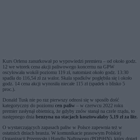
Kurs Orlenu zanurkował po wypowiedzi premiera
– od około godz.
12 we wtorek cena akcji paliwowego koncernu na GPW
oscylowała wokół poziomu 119 zł, natomiast około godz. 13:30
spadła do 116,54 zł za walor. Skala spadków pogłębiła się i około
godz. 14 cena akcji wynosiła niecałe 115 zł (spadek o blisko 5
proc.).
Donald Tusk nie po raz pierwszy odnosi się w sposób dość
kategoryczny do poziomu
cen paliw
– w czerwcu 2022 roku
premier zasłynął obietnicą, że gdyby znów stanął na czele rządu, to
następnego dnia
benzyna na stacjach kosztowałaby 5,19 zł za litr.
O wystarczających zapasach paliw w Polsce zapewnia też w
ostatnich dniach branża. W komunikacie prasowym Polskiej
Organizacji Przemysłu i Handlu Naftowego (POPiHN), który dotarł