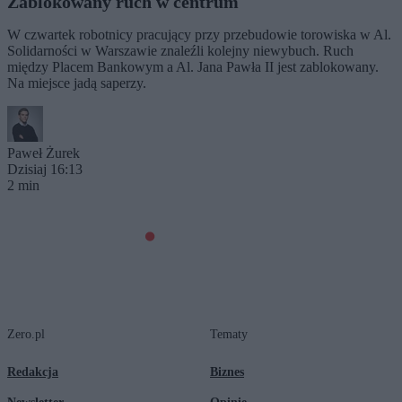
Zablokowany ruch w centrum
W czwartek robotnicy pracujący przy przebudowie torowiska w Al.
Solidarności w Warszawie znaleźli kolejny niewybuch. Ruch
między Placem Bankowym a Al. Jana Pawła II jest zablokowany.
Na miejsce jadą saperzy.
Paweł Żurek
Dzisiaj 16:13
2 min
Zero.pl
Tematy
Redakcja
Biznes