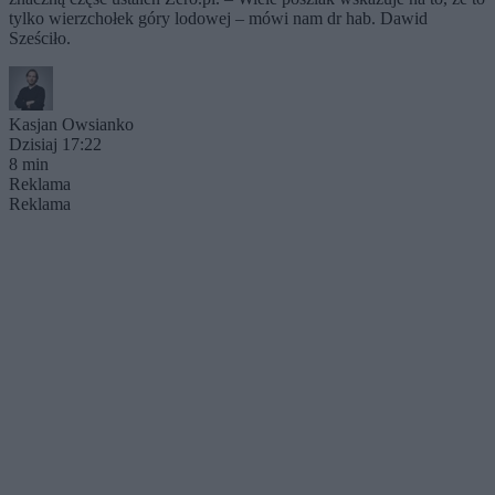
tylko wierzchołek góry lodowej – mówi nam dr hab. Dawid
Sześciło.
Kasjan Owsianko
Dzisiaj 17:22
8 min
Reklama
Reklama