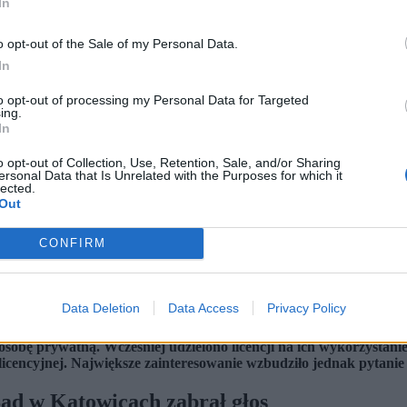
In
o opt-out of the Sale of my Personal Data.
In
to opt-out of processing my Personal Data for Targeted
ing.
In
o opt-out of Collection, Use, Retention, Sale, and/or Sharing
ersonal Data that Is Unrelated with the Purposes for which it
lected.
Out
CONFIRM
Data Deletion
Data Access
Privacy Policy
ny sam w sobie nie jest utworem chronionym prawem autorskim. T
osobę prywatną. Wcześniej udzielono licencji na ich wykorzystani
cencyjnej. Największe zainteresowanie wzbudziło jednak pytanie
Sąd w Katowicach zabrał głos