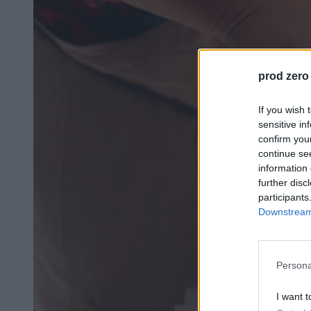
prod zero
If you wish 
sensitive in
confirm you
continue se
information 
further disc
participants
Downstream 
Persona
I want t