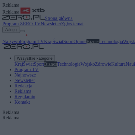
Reklama
Reklama
Strona główna
Program ZERO TV
Newsletter
Zgłoś temat
Zaloguj
Na żywo
Program TV
Kraj
Świat
Sport
Opinie
Biznes
Technologia
Wojsk
Wszystkie kategorie
Kraj
Świat
Sport
Biznes
Technologia
Wojsko
Zdrowie
Kultura
Nau
Program TV
Najnowsze
Newsletter
Redakcja
Reklama
Regulamin
Kontakt
Reklama
Reklama