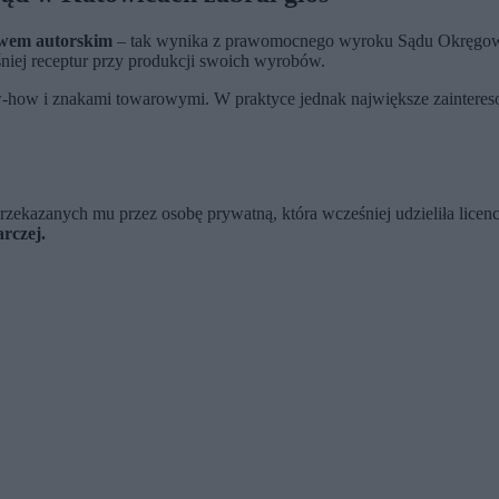
awem autorskim
– tak wynika z prawomocnego wyroku Sądu Okręgowe
eśniej receptur przy produkcji swoich wyrobów.
-how i znakami towarowymi. W praktyce jednak największe zaintereso
przekazanych mu przez osobę prywatną, która wcześniej udzieliła licen
rczej.