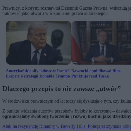
Prawnicy, z którymi rozmawiał Dziennik Gazeta Prawna, wskazują j
traktować jako utworu w rozumieniu prawa autorskiego.
Amerykańskie siły lądowe w Iranie?
Nawrocki opublikował film.
Ekspert o strategii Donalda Trumpa
Punktuje rząd Tuska
Dlaczego przepis to nie zawsze „utwór”
W środowisku prawniczym od lat toczy się dyskusja o tym, czy kulina
Z punktu widzenia autorów przepisów byłoby to korzystne – dawałob
ograniczałaby swobodę tworzenia i rozwój kuchni jako dziedziny
Atak na rezydencję Rihanny w Beverly Hills. Policja zatrzymała kobi