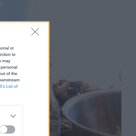
sonal or
ection to
ou may
 personal
out of the
 downstream
B’s List of