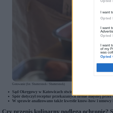
Opted 
I want t
Opted 
I want 
Advertis
Opted 
I want t
of my P
was col
Opted 
Gotowanie (fot. Shutterstock / Shutterstock)
Sąd Okręgowy w Katowicach stwierdził, że przepis kulinar
Spór dotyczył receptur przekazanych firmie mięsnej przez 
W sprawie analizowano także kwestie know-how i umowy li
Czy przepis kulinarny podlega ochronie? 