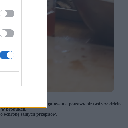
o raczej instrukcja przygotowania potrawy niż twórcze dzieło.
e w produkcji.
 o ochronę samych przepisów.