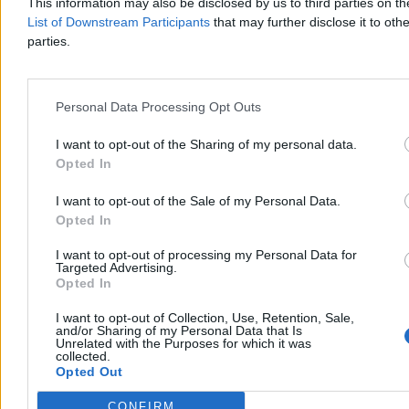
This information may also be disclosed by us to third parties on t
Ustawę o osobistych kontach inwestycyjnych (OKI) musi jeszcze
List of Downstream Participants
that may further disclose it to othe
podpisać prezydent, ale instytucje finansowe już szykują się na
parties.
wprowadzenie nowego instrumentu do swojej oferty. Minister
finansów Andrzej Domański podkreśla jego korzyści. Według
szacunków ekspertów OKI może otworzyć w ciągu pierwszych
trzech lat aż 2,1 mln klientów, a wartość aktywów może w tym
Personal Data Processing Opt Outs
czasie urosnąć do ponad 100 mld zł.
I want to opt-out of the Sharing of my personal data.
Opted In
Katarzyna Dybińska
I want to opt-out of the Sale of my Personal Data.
Dzisiaj 19:24
5 min
Opted In
Reklama
Reklama
I want to opt-out of processing my Personal Data for
Targeted Advertising.
Opted In
I want to opt-out of Collection, Use, Retention, Sale,
and/or Sharing of my Personal Data that Is
Unrelated with the Purposes for which it was
collected.
Opted Out
CONFIRM