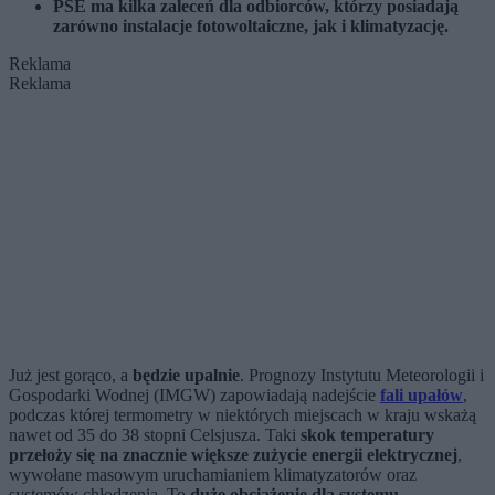
PSE ma kilka zaleceń dla odbiorców, którzy posiadają
zarówno instalacje fotowoltaiczne, jak i klimatyzację.
Reklama
Reklama
Już jest gorąco, a
będzie upalnie
. Prognozy Instytutu Meteorologii i
Gospodarki Wodnej (IMGW) zapowiadają nadejście
fali upałów
,
podczas której termometry w niektórych miejscach w kraju wskażą
nawet od 35 do 38 stopni Celsjusza. Taki
skok temperatury
przełoży się na znacznie większe zużycie energii elektrycznej
,
wywołane masowym uruchamianiem klimatyzatorów oraz
systemów chłodzenia. To
duże obciążenie dla systemu