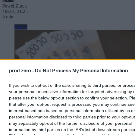
Paweł Żurek
Dzisiaj 21:25
5 min
Biznes
prod zero -
Do Not Process My Personal Information
If you wish to opt-out of the sale, sharing to third parties, or proce
your personal or sensitive information for targeted advertising by 
please use the below opt-out section to confirm your selection. Pl
that after your opt-out request is processed you may continue see
interest-based ads based on personal information utilized by us or
personal information disclosed to third parties prior to your opt-ou
Polacy będą masowo zakładać nowe konta?
may separately opt-out of the further disclosure of your personal
Minister obiecuje wielkie korzyści
information by third parties on the IAB’s list of downstream partici