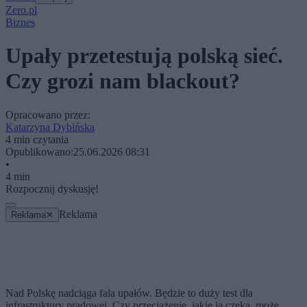
Zero.pl
Biznes
Upały przetestują polską sieć.
Czy grozi nam blackout?
Opracowano przez:
Katarzyna Dybińska
4 min czytania
Opublikowano:
25.06.2026 08:31
•
4 min
Rozpocznij dyskusję!
Reklama
Reklama
✕
Nad Polskę nadciąga fala upałów. Będzie to duży test dla
infrastruktury prądowej. Czy przeciążenie, jakie ją czeka, może