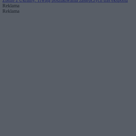
Zboże z Ukrainy. Trwają poszukiwania zastępczych tras eksportu
Reklama
Reklama