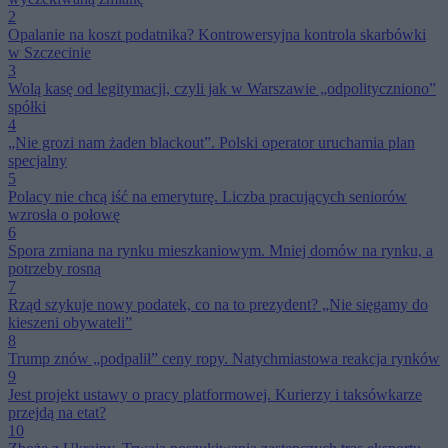
2
Opalanie na koszt podatnika? Kontrowersyjna kontrola skarbówki
w Szczecinie
3
Wolą kasę od legitymacji, czyli jak w Warszawie „odpolityczniono”
spółki
4
„Nie grozi nam żaden blackout”. Polski operator uruchamia plan
specjalny
5
Polacy nie chcą iść na emeryturę. Liczba pracujących seniorów
wzrosła o połowę
6
Spora zmiana na rynku mieszkaniowym. Mniej domów na rynku, a
potrzeby rosną
7
Rząd szykuje nowy podatek, co na to prezydent? „Nie sięgamy do
kieszeni obywateli”
8
Trump znów „podpalił” ceny ropy. Natychmiastowa reakcja rynków
9
Jest projekt ustawy o pracy platformowej. Kurierzy i taksówkarze
przejdą na etat?
10