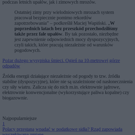
podczas letnich upałów, jak i zimowych mrozów.
Ostatniej zimy przy wielodniowych mrozach system
pracował bezpiecznie pomimo rekordów
zapotrzebowania” – podkreślił Maciej Wapiński. „
W
poprzednich latach bez przeszkód przechodziliśmy
także przez fale upałów
. By tak pozostało, niezbędne
jest zapewnienie odpowiednich mocy dyspozycyjnych,
czyli takich, które pracują niezależnie od warunków
pogodowych.
Pożar dużego wysypiska śmieci. Ogień na 10-metrowej górze
odpadów
Źródła energii działające niezależnie od pogody to tzw. źródła
stabilne (dyspozycyjne), które nie są uzależnione od nasłonecznienia
czy siły wiatru. Zalicza się do nich m.in. elektrownie jądrowe,
elektrownie konwencjonalne (wykorzystujące paliwa kopalne) czy
biogazownie.
Najpopularniejsze
1
Polacy przestaną wpadać w podatkowe sidła? Rząd zapowiada
wyczekiwaną zmianę