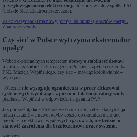
przesyłowego energii elektrycznej
, którym zawiaduje spółka PSE
(Polskie Sieci Elektroenergetyczne).
Pałac Prezydencki ma nowy pomysł na obniżkę kosztów energii.
Znamy szczegóły
Czy sieć w Polsce wytrzyma ekstremalne
upały?
Wobec ekstremalnych temperatur,
obawy o stabilność dostaw
prądu są zasadne
. Polska Agencja Prasowa zapytała rzecznika
PSE, Macieja Wapińskiego, czy sieć – mówiąc kolokwialnie –
wytrzyma.
„Obecnie
nie występują ograniczenia w pracy elektrowni
systemowych wynikające z poziomu lub temperatury wody
” –
przekazał Wapiński w odpowiedzi na pytania PAP.
Jak podkreślił, dane PSE nie wskazują na to, żeby taka sytuacja
miała nastąpić – a nawet gdyby doszło do ograniczenia pracy
niektórych elektrowni węglowych i gazowych,
nie będzie to
stanowić zagrożenia dla bezpieczeństwa pracy systemu.
Reklama