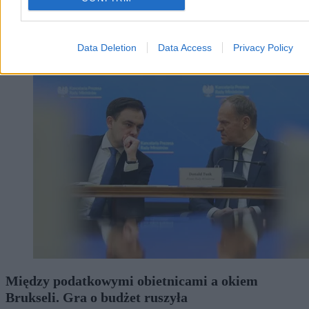
Data Deletion
Data Access
Privacy Policy
Biznes
Między podatkowymi obietnicami a okiem
Brukseli. Gra o budżet ruszyła