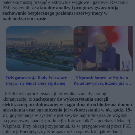
pałeczkę muszą przejąć elektrownie węglowe i gazowe. Rzecznik
PSE zapewnił, że
aktualne analizy i prognozy gwarantują
zachowanie bezpiecznego poziomu rezerwy mocy w
nadchodzącym czasie
.
Dziś gorąca sesja Rady Warszawy.
„Nieprawidłowości w Szpitalu
Pojawi się temat afery szpitalnej
Południowym są liczone już w
dziesiątkach”
„Jeżeli ktoś oprócz instalacji fotowoltaicznej dysponuje
klimatyzacją, to
zachęcamy do wykorzystania energii
elektrycznej produkowanej w ciągu dnia do schłodzenia domu i
mieszkania oraz ograniczenia jej wykorzystania w ok. godz. 19-
21
, gdy sytuacja w systemie jest zwykle najtrudniejsza ze względu
na gwałtowny spadek produkcji z fotowoltaiki” – przekazał Maciej
Wapiński. Przy okazji przypomniał, że w przygotowanej przez PSE
aplikacji Energetyczny Kompas można sprawdzić, jak w danej