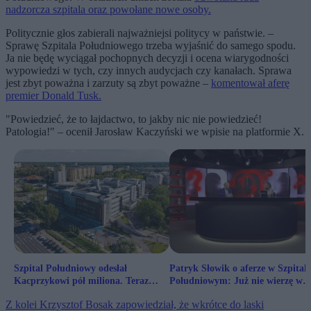
nadzorcza szpitala oraz powołane nowe osoby.
Politycznie głos zabierali najważniejsi politycy w państwie. –
Sprawę Szpitala Południowego trzeba wyjaśnić do samego spodu.
Ja nie będę wyciągał pochopnych decyzji i ocena wiarygodności
wypowiedzi w tych, czy innych audycjach czy kanałach. Sprawa
jest zbyt poważna i zarzuty są zbyt poważne –
komentował aferę
premier Donald Tusk.
"Powiedzieć, że to łajdactwo, to jakby nic nie powiedzieć!
Patologia!" – ocenił Jarosław Kaczyński we wpisie na platformie X.
Szpital Południowy odesłał
Patryk Słowik o aferze w Szpital
Kacprzykowi pół miliona. Teraz
Południowym: Już nie wierzę w
lekarz ma problem
uczciwe śledztwo
Z kolei Krzysztof Bosak zapowiedział, że wkrótce do laski