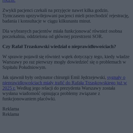
rodzin.
Zwykli pacjenci czekali na przyjęcie nawet kilka godzin.
Tymczasem uprzywilejowani pacjenci mieli przechodzić rejestrację,
badania i konsultacje w ciągu kilkunastu minut.
Dla wybranych pacjentów miała funkcjonować również osobna
poczekalnia, oddzielona od głównej przestrzeni SOR.
Czy Rafał Trzaskowski wiedział o nieprawidłowościach?
W sprawie pojawił się również wątek dotyczący tego, kiedy władze
Warszawy po raz pierwszy mogły dowiedzieć się o problemach w
Szpitalu Południowym.
Jak ujawnił były ordynator chirurgii Emil Jędrzejewski,
sygnały o
nieprawidłowościach miały trafić do Rafała Trzaskowskiego już w
2025 r.
Według jego relacji do prezydenta Warszawy została
wysłana wiadomość opisująca problemy związane z
funkcjonowaniem placówki.
Reklama
Reklama