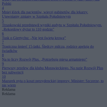
Polski
4
Mniej łóżek dla pacjentów, więcej gabinetów dla lekarzy.
Ujawniamy zmiany w Szpitalu Południowym
5
Trzaskowski przedstawił wyniki audytu w Szpitalu Południowym.
„Rekordowy dyżur to 110 godzin”
6
Tusk o Giertychu: „Nie jest świętą krową”
7
Tragiczna śmierć 15-latki. Śledczy milczą, rodzice apelują do
świadków
8
Na to liczy Rozwój Plus. „Potrzebują mięsa armatniego”
9
Pierwszy przelew dla klubu Morawieckiego. Na razie Rozwój Plus
bez subwencji
10
Mazurek pyta o koszt prezydenckiej imprezy. Minister: Szczerze, to
nie wiem
Reklama
Reklama