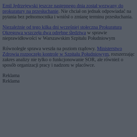
Emil Jędrzejewski jeszcze następnego dnia został wezwany do
prokuratury na przesłuchanie
. Nie chciał on jednak odpowiadać na
pytania bez pełnomocnika i wniósł o zmianę terminu przesłuchania.
Niezależnie od tego kilka dni wcześniej stołeczna Prokuratura
Okręgowa wszczęła dwa odrębne śledztwa
w sprawie
nieprawidłowości w Warszawskim Szpitalu Południowym
Równolegle sprawa weszła na poziom rządowy.
Ministerstwo
Zdrowia rozpoczęło kontrolę w Szpitalu Południowym
, rozszerzając
zakres analizy nie tylko o funkcjonowanie SOR, ale również o
sposób organizacji pracy i nadzoru w placówce.
Reklama
Reklama