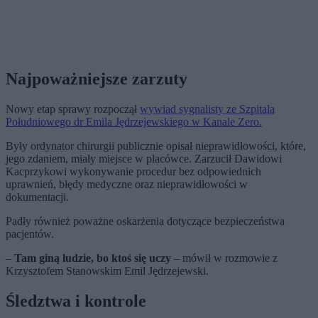
Najpoważniejsze zarzuty
Nowy etap sprawy rozpoczął
wywiad sygnalisty ze Szpitala
Południowego dr Emila Jędrzejewskiego w Kanale Zero.
Były ordynator chirurgii publicznie opisał nieprawidłowości, które,
jego zdaniem, miały miejsce w placówce. Zarzucił Dawidowi
Kacprzykowi wykonywanie procedur bez odpowiednich
uprawnień, błędy medyczne oraz nieprawidłowości w
dokumentacji.
Padły również poważne oskarżenia dotyczące bezpieczeństwa
pacjentów.
–
Tam giną ludzie, bo ktoś się uczy
– mówił w rozmowie z
Krzysztofem Stanowskim Emil Jędrzejewski.
Śledztwa i kontrole