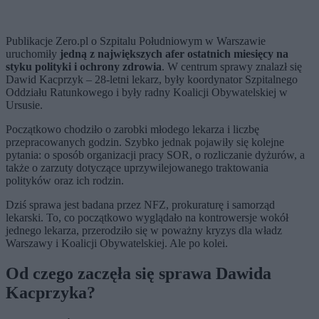
Publikacje Zero.pl o Szpitalu Południowym w Warszawie
uruchomiły
jedną z największych afer ostatnich miesięcy na
styku polityki i ochrony zdrowia
. W centrum sprawy znalazł się
Dawid Kacprzyk – 28-letni lekarz, były koordynator Szpitalnego
Oddziału Ratunkowego i były radny Koalicji Obywatelskiej w
Ursusie.
Początkowo chodziło o zarobki młodego lekarza i liczbę
przepracowanych godzin. Szybko jednak pojawiły się kolejne
pytania: o sposób organizacji pracy SOR, o rozliczanie dyżurów, a
także o zarzuty dotyczące uprzywilejowanego traktowania
polityków oraz ich rodzin.
Dziś sprawa jest badana przez NFZ, prokuraturę i samorząd
lekarski. To, co początkowo wyglądało na kontrowersje wokół
jednego lekarza, przerodziło się w poważny kryzys dla władz
Warszawy i Koalicji Obywatelskiej. Ale po kolei.
Od czego zaczęła się sprawa Dawida
Kacprzyka?