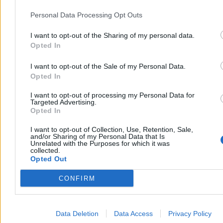
Personal Data Processing Opt Outs
To 28-letni lekarz, były koordynator SOR w Szpitalu Południowym
i były radny Koalicji Obywatelskiej w Ursusie.
I want to opt-out of the Sharing of my personal data.
Czy Dawid Kacprzyk nadal pracuje w Szpitalu Południowym?
Opted In
Nie. Dawid Kacprzyk stracił pracę w Szpitalu Południowym po
I want to opt-out of the Sale of my Personal Data.
wybuchu afery.
Opted In
Czym jest „VIP SOR”?
I want to opt-out of processing my Personal Data for
To określenie nieformalnej ścieżki szybkiego przyjęcia dla
Targeted Advertising.
wybranych pacjentów, opisywanej w materiałach dziennikarskich.
Opted In
Czy sprawa jest badana przez instytucje państwowe?
I want to opt-out of Collection, Use, Retention, Sale,
and/or Sharing of my Personal Data that Is
Tak. Działania prowadzą NFZ, Ministerstwo Zdrowia, prokuratura
Unrelated with the Purposes for which it was
collected.
oraz samorząd lekarski.
Opted Out
Czy w sprawie postawiono już zarzuty?
CONFIRM
Na obecnym etapie nie ma informacji o postawieniu zarzutów.
Trwają kontrole i postępowania wyjaśniające.
Reklama
Data Deletion
Data Access
Privacy Policy
Reklama