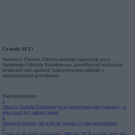
Co bada NFZ?
Narodowy Fundusz Zdrowia analizuje organizację pracy
Szpitalnego Oddziału Ratunkowego, prawidłowość rozliczania
świadczeń oraz zgodność funkcjonowania oddziału z
obowiązującymi procedurami.
Najpopularniejsze
1
Afera w Szpitalu Południowym to wierzchołek góry lodowej. „A
góra może być całkiem spora”
2
Nawrocki niszczy, ale wajb się zgadza. O roku prezydentury
3
Upały do 38 stopni i nawałnice. IMGW i RCB wydały alerty dla