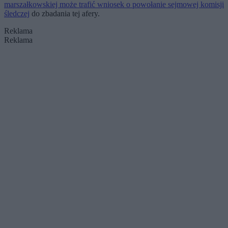
marszałkowskiej może trafić wniosek o powołanie sejmowej komisji
śledczej
do zbadania tej afery.
Reklama
Reklama