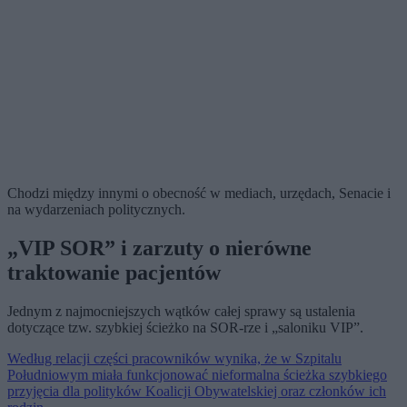
Chodzi między innymi o obecność w mediach, urzędach, Senacie i
na wydarzeniach politycznych.
„VIP SOR” i zarzuty o nierówne
traktowanie pacjentów
Jednym z najmocniejszych wątków całej sprawy są ustalenia
dotyczące tzw. szybkiej ścieżko na SOR-rze i „saloniku VIP”.
Według relacji części pracowników wynika, że w Szpitalu
Południowym miała funkcjonować nieformalna ścieżka szybkiego
przyjęcia dla polityków Koalicji Obywatelskiej oraz członków ich