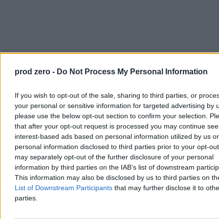
prod zero -
Do Not Process My Personal Information
If you wish to opt-out of the sale, sharing to third parties, or proce
Dziś pozostaje pytanie, które wraca w każdym kolejnym etapie:
your personal or sensitive information for targeted advertising by 
gdzie w tym systemie zawiódł nadzór i dlaczego reakcja pojawiła
please use the below opt-out section to confirm your selection. Pl
się dopiero wtedy, gdy sprawa trafiła do opinii publicznej.
that after your opt-out request is processed you may continue see
FAQ
interest-based ads based on personal information utilized by us or
personal information disclosed to third parties prior to your opt-ou
O co chodzi w aferze w Szpitalu Południowym?
may separately opt-out of the further disclosure of your personal
Sprawa dotyczy funkcjonowania SOR, pracy i zarobków Dawida
information by third parties on the IAB’s list of downstream partici
Kacprzyka oraz zarzutów dotyczących organizacji opieki i
This information may also be disclosed by us to third parties on t
potencjalnych nierówności w traktowaniu pacjentów.
List of Downstream Participants
that may further disclose it to othe
parties.
Kim jest Dawid Kacprzyk?