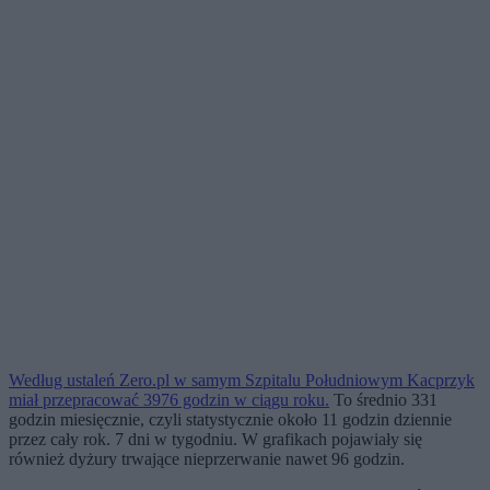
Według ustaleń Zero.pl w samym Szpitalu Południowym Kacprzyk
miał przepracować 3976 godzin w ciągu roku.
To średnio 331
godzin miesięcznie, czyli statystycznie około 11 godzin dziennie
przez cały rok. 7 dni w tygodniu. W grafikach pojawiały się
również dyżury trwające nieprzerwanie nawet 96 godzin.