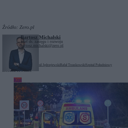
Źródło:
Zero.pl
Bartosz Michalski
Szef ds. zasięgu i rozwoju
bartosz.michalski@zero.pl
Tagi:
Dawid Kacprzyk
Emil Jędrzejewski
Rafał Trzaskowski
Szpital Południowy
Zobacz również
Kraj