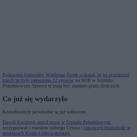
Prokurator Generalny Waldemar Żurek wskazał, że na przestrzeni
trzech lat były zgłoszenia 12 zgonów
na SOR w Szpitalu
Południowym. Sprawy te mają być zbadane przez śledczych.
Co już się wydarzyło
Konsekwencje personalne są już widoczne.
Dawid Kacprzyk stracił pracę w Szpitalu Południowym
,
zrezygnował z mandatu radnego Ursusa i
zakończył działalność w
strukturach Koalicji Obywatelskiej.