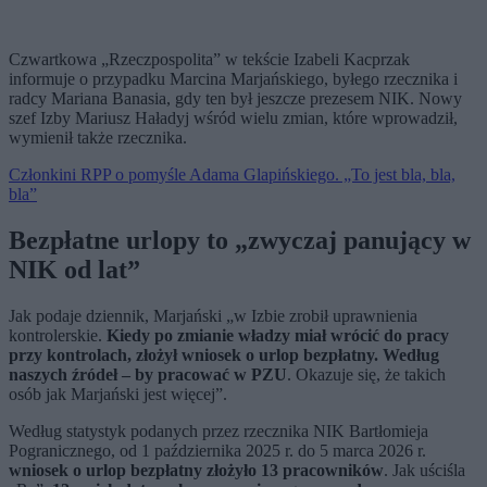
Czwartkowa „Rzeczpospolita” w tekście Izabeli Kacprzak
informuje o przypadku Marcina Marjańskiego, byłego rzecznika i
radcy Mariana Banasia, gdy ten był jeszcze prezesem NIK. Nowy
szef Izby Mariusz Haładyj wśród wielu zmian, które wprowadził,
wymienił także rzecznika.
Członkini RPP o pomyśle Adama Glapińskiego. „To jest bla, bla,
bla”
Bezpłatne urlopy to „
zwyczaj panujący w
NIK od lat”
Jak podaje dziennik, Marjański „w Izbie zrobił uprawnienia
kontrolerskie.
Kiedy po zmianie władzy miał wrócić do pracy
przy kontrolach, złożył wniosek o urlop bezpłatny. Według
naszych źródeł – by pracować w PZU
. Okazuje się, że takich
osób jak Marjański jest więcej”.
Według statystyk podanych przez rzecznika NIK Bartłomieja
Pogranicznego, od 1 października 2025 r. do 5 marca 2026 r.
wniosek o urlop bezpłatny złożyło 13 pracowników
. Jak uściśla