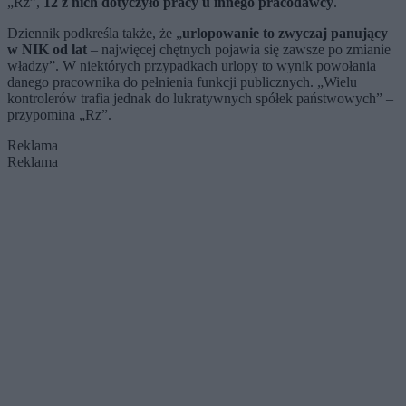
„Rz”,
12 z nich dotyczyło pracy u innego pracodawcy
.
Dziennik podkreśla także, że „
urlopowanie to zwyczaj panujący
w NIK od lat
– najwięcej chętnych pojawia się zawsze po zmianie
władzy”. W niektórych przypadkach urlopy to wynik powołania
danego pracownika do pełnienia funkcji publicznych. „Wielu
kontrolerów trafia jednak do lukratywnych spółek państwowych” –
przypomina „Rz”.
Reklama
Reklama