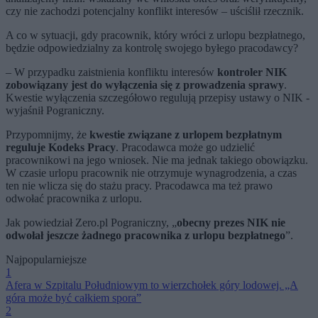
czy nie zachodzi potencjalny konflikt interesów – uściślił rzecznik.
A co w sytuacji, gdy pracownik, który wróci z urlopu bezpłatnego,
będzie odpowiedzialny za kontrolę swojego byłego pracodawcy?
– W przypadku zaistnienia konfliktu interesów
kontroler NIK
zobowiązany jest do wyłączenia się z prowadzenia sprawy
.
Kwestie wyłączenia szczegółowo regulują przepisy ustawy o NIK -
wyjaśnił Pograniczny.
Przypomnijmy, że
kwestie związane z urlopem bezpłatnym
reguluje Kodeks Pracy
. Pracodawca może go udzielić
pracownikowi na jego wniosek. Nie ma jednak takiego obowiązku.
W czasie urlopu pracownik nie otrzymuje wynagrodzenia, a czas
ten nie wlicza się do stażu pracy. Pracodawca ma też prawo
odwołać pracownika z urlopu.
Jak powiedział Zero.pl Pograniczny, „
obecny prezes NIK nie
odwołał jeszcze żadnego pracownika z urlopu bezpłatnego
”.
Najpopularniejsze
1
Afera w Szpitalu Południowym to wierzchołek góry lodowej. „A
góra może być całkiem spora”
2