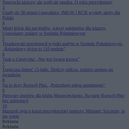
Nawrocki niszczy, ale wajb się zgadza. O roku prezydentury
3
Upały do 38 stopni i nawałnice. IMGW i RCB wydały alerty dla
Polski
4
Mniej łóżek dla pacjentów, więcej gabinetów dla lekarzy.
Ujawniamy zmiany w Szpitalu Południowym
5
Trzaskowski przedstawił wyniki audytu w Szpitalu Południowym.
„Rekordowy dyżur to 110 godzin”
6
Tusk o Giertychu: „Nie jest świętą krową”
7
Tragiczna śmierć 15-latki. Śledczy milczą, rodzice apelują do
świadków
8
Na to liczy Rozwój Plus. „Potrzebują mięsa armatniego”
9
Pierwszy przelew dla klubu Morawieckiego. Na razie Rozwój Plus
bez subwencji
10
Mazurek pyta o koszt prezydenckiej imprezy. Minister: Szczerze, to
nie wiem
Reklama
Reklama