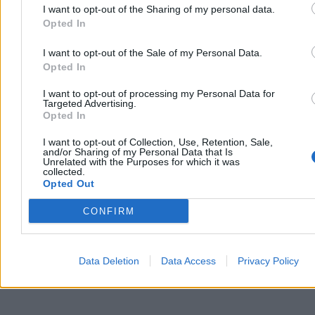
dzień założył do pracy spódnicę zamiast regulaminowych spodni.
I want to opt-out of the Sharing of my personal data.
Pasażerowie warszawskiej linii 213 kibicowali mu i gratulowali
Opted In
odwagi. Inaczej zareagował ZTM – po kontroli inspektorów
kierowca dostał karę za niezgodny z regulaminem strój.
I want to opt-out of the Sale of my Personal Data.
Opted In
I want to opt-out of processing my Personal Data for
Tomasz Pałasz
Targeted Advertising.
Dzisiaj 15:39
Opted In
4 min
Reklama
I want to opt-out of Collection, Use, Retention, Sale,
Reklama
and/or Sharing of my Personal Data that Is
Unrelated with the Purposes for which it was
collected.
Opted Out
CONFIRM
Data Deletion
Data Access
Privacy Policy