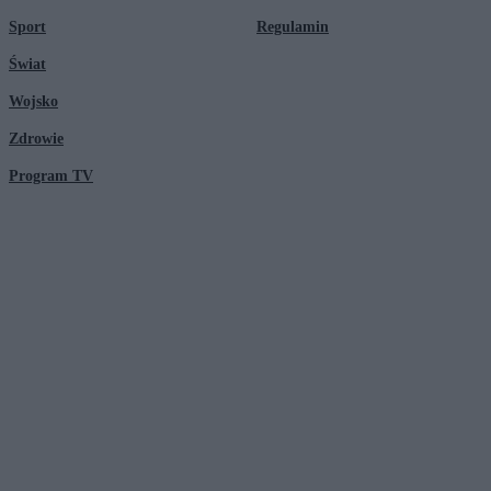
Sport
Regulamin
Świat
Wojsko
Zdrowie
Program TV
© 2026 Kanał Zero Spółka Akcyjna