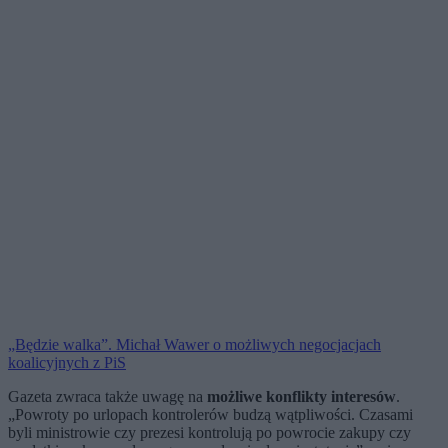
„Będzie walka”. Michał Wawer o możliwych negocjacjach
koalicyjnych z PiS
Gazeta zwraca także uwagę na
możliwe konflikty interesów
.
„Powroty po urlopach kontrolerów budzą wątpliwości. Czasami
byli ministrowie czy prezesi kontrolują po powrocie zakupy czy