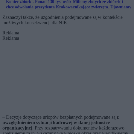
Koniec zbiórki. Ponad 130 tys. osób
Miliony złotych ze zbiórek i
chce odwołania prezydenta Krakowa
znikające zwierzęta. Ujawniamy
kulisy działania DIOZ
Zaznaczył także, że uzgodnienia podejmowane są w kontekście
możliwych konsekwencji dla NIK.
Reklama
Reklama
– Decyzje dotyczące urlopów bezpłatnych podejmowane są
z
uwzględnieniem sytuacji kadrowej w danej jednostce
organizacyjnej
. Przy rozpatrywaniu dokumentów każdorazowo
analizujemy m.in. wskazany we wniosku okres oraz weryfikujemy,