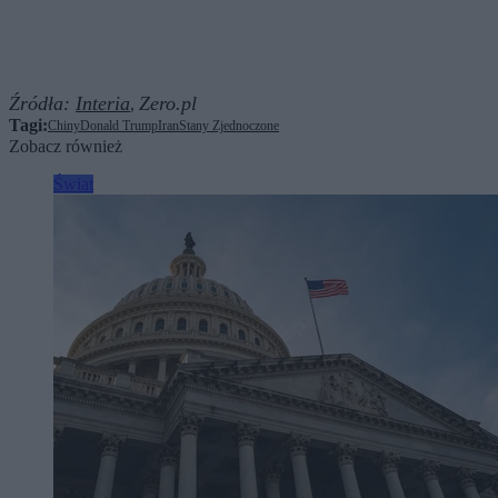
Źródła:
Interia
Zero.pl
,
Tagi:
Chiny
Donald Trump
Iran
Stany Zjednoczone
Zobacz również
Świat