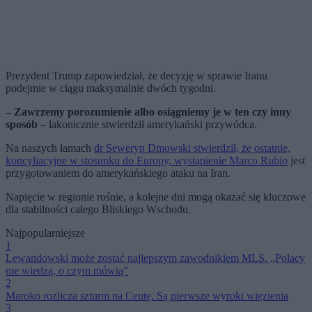
Prezydent Trump zapowiedział, że decyzję w sprawie Iranu
podejmie w ciągu maksymalnie dwóch tygodni.
– Zawrzemy porozumienie albo osiągniemy je w ten czy inny
sposób
– lakonicznie stwierdził amerykański przywódca.
Na naszych łamach
dr Seweryn Dmowski stwierdził, że ostatnie,
koncyliacyjne w stosunku do Europy, wystąpienie Marco Rubio
jest
przygotowaniem do amerykańskiego ataku na Iran.
Napięcie w regionie rośnie, a kolejne dni mogą okazać się kluczowe
dla stabilności całego Bliskiego Wschodu.
Najpopularniejsze
1
Lewandowski może zostać najlepszym zawodnikiem MLS. „Polacy
nie wiedzą, o czym mówią”
2
Maroko rozlicza szturm na Ceutę. Są pierwsze wyroki więzienia
3