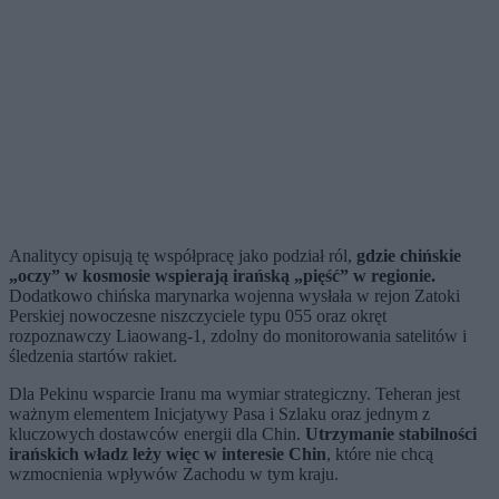
Analitycy opisują tę współpracę jako podział ról,
gdzie chińskie
„oczy” w kosmosie wspierają irańską „pięść” w regionie.
Dodatkowo chińska marynarka wojenna wysłała w rejon Zatoki
Perskiej nowoczesne niszczyciele typu 055 oraz okręt
rozpoznawczy Liaowang-1, zdolny do monitorowania satelitów i
śledzenia startów rakiet.
Dla Pekinu wsparcie Iranu ma wymiar strategiczny. Teheran jest
ważnym elementem Inicjatywy Pasa i Szlaku oraz jednym z
kluczowych dostawców energii dla Chin.
Utrzymanie stabilności
irańskich władz leży więc w interesie Chin
, które nie chcą
wzmocnienia wpływów Zachodu w tym kraju.