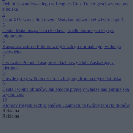
Debiut Lewandowskiego w Leagues Cup. Trener gości wyrzucony
z boiska
4
Leon XIV wraca do korzeni. Watykan ujawnił cel wizyty papieża
5
Ceuta. Mała hiszpańska eksklawa, wielki europejski kryzys
migracyjny
6
Kasparow ostro o Putinie: wróg każdego normalnego, wolnego
człowieka
7
Gwiazdor Premier League znalazł nowy klub. Zaskakujący
kierunek
8
Chwile grozy w Niemczech. Uzbrojony dron na płycie lotniska
9
Ceuta i wojna obrazów. Jak emocje przejęły władzę nad europejską
wyobraźnią
10
Kłopoty rosyjskiej zbrojeniówki. Zamach na twórcę fabryki dronów
Reklama
Reklama