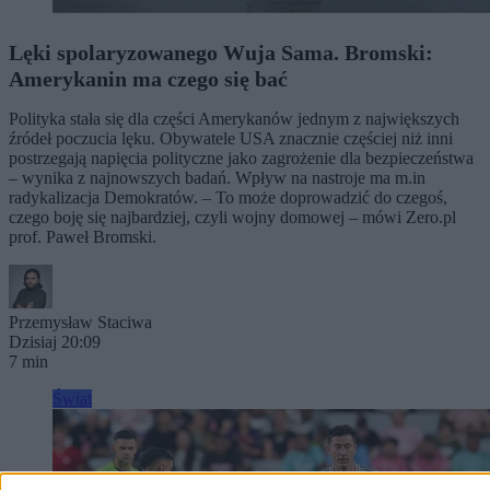
Lęki spolaryzowanego Wuja Sama. Bromski:
Amerykanin ma czego się bać
Polityka stała się dla części Amerykanów jednym z największych
źródeł poczucia lęku. Obywatele USA znacznie częściej niż inni
postrzegają napięcia polityczne jako zagrożenie dla bezpieczeństwa
– wynika z najnowszych badań. Wpływ na nastroje ma m.in
radykalizacja Demokratów. – To może doprowadzić do czegoś,
czego boję się najbardziej, czyli wojny domowej – mówi Zero.pl
prof. Paweł Bromski.
Przemysław Staciwa
Dzisiaj 20:09
7 min
Świat