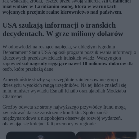
Jak wskazują źródła, jeszcze przed swoją śmiercią
Ali Chamenei
miał widzieć w Laridżanim osobę, która w warunkach
wojennych przejmie realne kierownictwo nad państwem
.
USA szukają informacji o irańskich
decydentach. W grze miliony dolarów
W odpowiedzi na rosnące napięcia, w ubiegłym tygodniu
Departament Stanu USA ogłosił program poszukiwania informacji o
kluczowych przedstawicielach irańskich władz. Waszyngton
zapowiedział
nagrody sięgające nawet 10 milionów dolarów
dla
osób, które przekażą dane.
Amerykańskie służby są szczególnie zainteresowane grupą
dziesięciu wysokich rangą urzędników. Na tej liście znaleźli się
m.in. minister wywiadu Esmail Khatib oraz ajatollah Modżtaba
Chamenei.
Groźby odwetu ze strony najwyższego przywódcy Iranu mogą
zwiastować dalsze zaostrzenie konfliktu. Społeczność
międzynarodowa z niepokojem obserwuje rozwój wydarzeń,
obawiając się kolejnej fali przemocy w regionie.