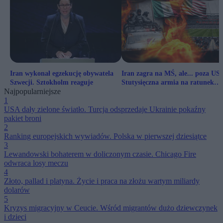
Iran wykonał egzekucję obywatela
Iran zagra na MŚ, ale... poza US
Szwecji. Sztokholm reaguje
Stutysięczna armia na ratunek
Najpopularniejsze
Meksykowi
1
USA dały zielone światło. Turcja odsprzedaje Ukrainie pokaźny
pakiet broni
2
Ranking europejskich wywiadów. Polska w pierwszej dziesiątce
3
Lewandowski bohaterem w doliczonym czasie. Chicago Fire
odwraca losy meczu
4
Złoto, pallad i platyna. Życie i praca na złożu wartym miliardy
dolarów
5
Kryzys migracyjny w Ceucie. Wśród migrantów dużo dziewczynek
i dzieci