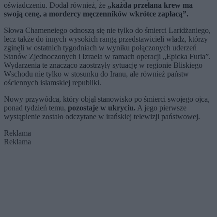
oświadczeniu. Dodał również, że
„każda przelana krew ma
swoją cenę, a mordercy męczenników wkrótce zapłacą”.
Słowa Chameneiego odnoszą się nie tylko do śmierci Laridżaniego,
lecz także do innych wysokich rangą przedstawicieli władz, którzy
zginęli w ostatnich tygodniach w wyniku połączonych uderzeń
Stanów Zjednoczonych i Izraela w ramach operacji „Epicka Furia”.
Wydarzenia te znacząco zaostrzyły sytuację w regionie Bliskiego
Wschodu nie tylko w stosunku do Iranu, ale również państw
ościennych islamskiej republiki.
Nowy przywódca, który objął stanowisko po śmierci swojego ojca,
ponad tydzień temu,
pozostaje w ukryciu.
A jego pierwsze
wystąpienie zostało odczytane w irańskiej telewizji państwowej.
Reklama
Reklama