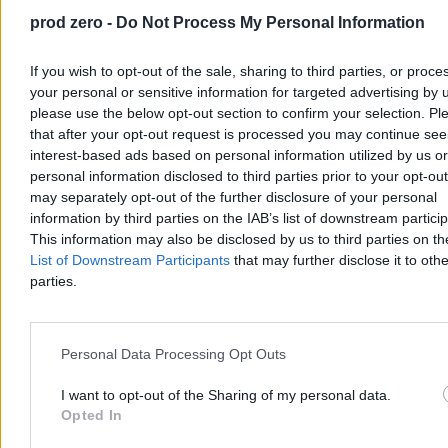
prod zero -
Do Not Process My Personal Information
If you wish to opt-out of the sale, sharing to third parties, or proce
your personal or sensitive information for targeted advertising by 
please use the below opt-out section to confirm your selection. Pl
that after your opt-out request is processed you may continue see
interest-based ads based on personal information utilized by us or
personal information disclosed to third parties prior to your opt-ou
may separately opt-out of the further disclosure of your personal
information by third parties on the IAB’s list of downstream partici
Lewandowski bohaterem w doliczonym czasie.
This information may also be disclosed by us to third parties on t
Chicago Fire odwraca losy meczu
List of Downstream Participants
that may further disclose it to othe
parties.
Chicago Fire przegrywało z Santos Laguna po golu Ezequiela
Bullaude, ale w drugiej połowie odwróciło losy spotkania. Po
trafieniach Philipa Zinckernagela i Antona Salétrosa do siatki w
doliczonym czasie trafił Robert Lewandowski, pieczętując wynik
Personal Data Processing Opt Outs
3:1 dla ekipy z Chicago.
I want to opt-out of the Sharing of my personal data.
Opted In
Tomasz Pałasz