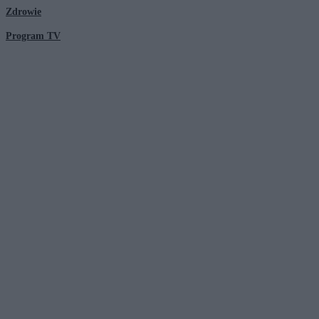
Zdrowie
Program TV
© 2026 Kanał Zero Spółka Akcyjna