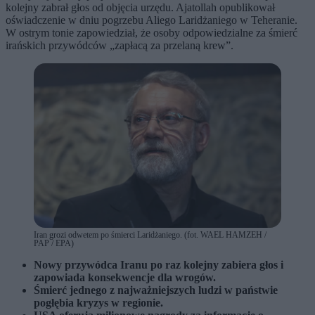
kolejny zabrał głos od objęcia urzędu. Ajatollah opublikował
oświadczenie w dniu pogrzebu Aliego Laridżaniego w Teheranie.
W ostrym tonie zapowiedział, że osoby odpowiedzialne za śmierć
irańskich przywódców „zapłacą za przelaną krew”.
Iran grozi odwetem po śmierci Laridżaniego. (fot. WAEL HAMZEH /
PAP / EPA)
Nowy przywódca Iranu po raz kolejny zabiera głos i
zapowiada konsekwencje dla wrogów.
Śmierć jednego z najważniejszych ludzi w państwie
pogłębia kryzys w regionie.