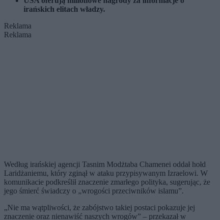
USA oferują milionowe nagrody za informacje o
irańskich elitach władzy.
Reklama
Reklama
Według irańskiej agencji Tasnim Modżtaba Chamenei oddał hołd
Laridżaniemu, który zginął w ataku przypisywanym Izraelowi. W
komunikacie podkreślił znaczenie zmarłego polityka, sugerując, że
jego śmierć świadczy o „wrogości przeciwników islamu”.
„Nie ma wątpliwości, że zabójstwo takiej postaci pokazuje jej
znaczenie oraz nienawiść naszych wrogów” – przekazał w