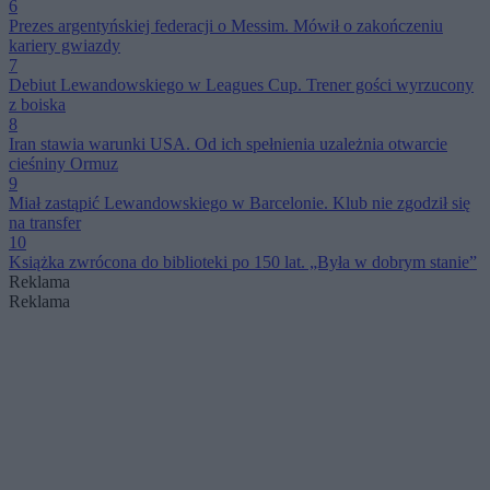
6
Prezes argentyńskiej federacji o Messim. Mówił o zakończeniu
kariery gwiazdy
7
Debiut Lewandowskiego w Leagues Cup. Trener gości wyrzucony
z boiska
8
Iran stawia warunki USA. Od ich spełnienia uzależnia otwarcie
cieśniny Ormuz
9
Miał zastąpić Lewandowskiego w Barcelonie. Klub nie zgodził się
na transfer
10
Książka zwrócona do biblioteki po 150 lat. „Była w dobrym stanie”
Reklama
Reklama