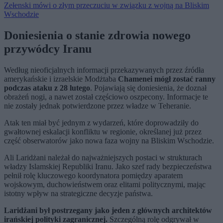
Zełenski mówi o złym przeczuciu w związku z wojną na Bliskim
Wschodzie
Doniesienia o stanie zdrowia nowego
przywódcy Iranu
Według nieoficjalnych informacji przekazywanych przez źródła
amerykańskie i izraelskie Modżtaba
Chamenei mógł zostać ranny
podczas ataku z 28 lutego
. Pojawiają się doniesienia, że doznał
obrażeń nogi, a nawet został częściowo oszpecony. Informacje te
nie zostały jednak potwierdzone przez władze w Teheranie.
Atak ten miał być jednym z wydarzeń, które doprowadziły do
gwałtownej eskalacji konfliktu w regionie, określanej już przez
część obserwatorów jako nowa faza wojny na Bliskim Wschodzie.
Ali Laridżani należał do najważniejszych postaci w strukturach
władzy Islamskiej Republiki Iranu. Jako szef rady bezpieczeństwa
pełnił rolę kluczowego koordynatora pomiędzy aparatem
wojskowym, duchowieństwem oraz elitami politycznymi, mając
istotny wpływ na strategiczne decyzje państwa.
Laridżani był postrzegany jako jeden z głównych architektów
irańskiej polityki zagranicznej.
Szczególną rolę odgrywał w