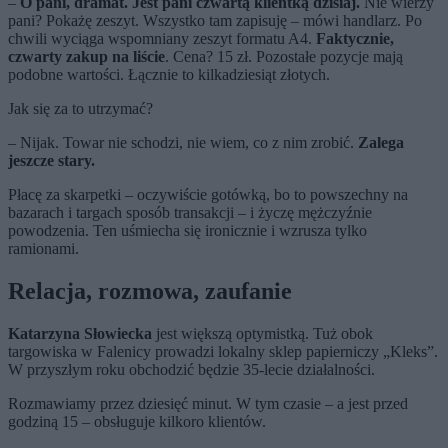
–
O pani, dramat. Jest pani czwartą klientką dzisiaj.
Nie wierzy
pani? Pokażę zeszyt. Wszystko tam zapisuję – mówi handlarz. Po
chwili wyciąga wspomniany zeszyt formatu A4.
Faktycznie,
czwarty zakup na liście
. Cena? 15 zł. Pozostałe pozycje mają
podobne wartości. Łącznie to kilkadziesiąt złotych.
Jak się za to utrzymać?
– Nijak. Towar nie schodzi, nie wiem, co z nim zrobić.
Zalega
jeszcze stary.
Płacę za skarpetki – oczywiście gotówką, bo to powszechny na
bazarach i targach sposób transakcji – i życzę mężczyźnie
powodzenia. Ten uśmiecha się ironicznie i wzrusza tylko
ramionami.
Relacja, rozmowa, zaufanie
Katarzyna Słowiecka
jest większą optymistką. Tuż obok
targowiska w Falenicy prowadzi lokalny sklep papierniczy „Kleks”.
W przyszłym roku obchodzić będzie 35-lecie działalności.
Rozmawiamy przez dziesięć minut. W tym czasie – a jest przed
godziną 15 – obsługuje kilkoro klientów.