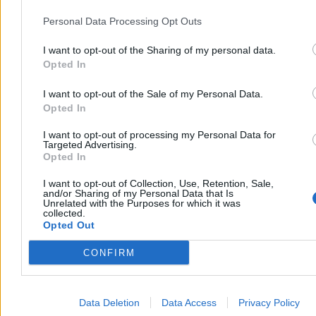
Personal Data Processing Opt Outs
I want to opt-out of the Sharing of my personal data.
Opted In
I want to opt-out of the Sale of my Personal Data.
Opted In
I want to opt-out of processing my Personal Data for
Targeted Advertising.
Opted In
I want to opt-out of Collection, Use, Retention, Sale,
and/or Sharing of my Personal Data that Is
– Jak będziesz kupować wiejskie jajka to koniecznie te mniejsze –
Unrelated with the Purposes for which it was
pochodzą od młodej kury i są zdrowsze, bo kura silniejsza.
Ludzie
collected.
rzucają się na te duże, a te małe są lepsze.
Opted Out
Nie pozostaje mi nic innego niż kupienie 10 sztuk tych po 90 gr.
CONFIRM
„Pojedzie pani za mną”
Data Deletion
Data Access
Privacy Policy
Pawłowice to wieś niedaleko Tarczyna
. Zwyczajowo sporo osób
handluje tu przy drodze, obok swoich domów. Jadę więc sprawdzić,