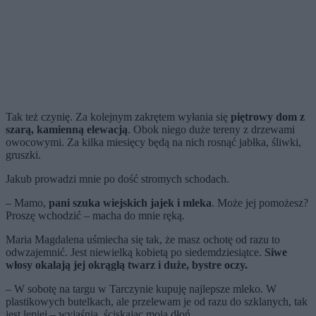
Tak też czynię. Za kolejnym zakrętem wyłania się
piętrowy dom z
szarą, kamienną elewacją
. Obok niego duże tereny z drzewami
owocowymi. Za kilka miesięcy będą na nich rosnąć jabłka, śliwki,
gruszki.
Jakub prowadzi mnie po dość stromych schodach.
– Mamo,
pani szuka wiejskich jajek i mleka
. Może jej pomożesz?
Proszę wchodzić – macha do mnie ręką.
Maria Magdalena uśmiecha się tak, że masz ochotę od razu to
odwzajemnić. Jest niewielką kobietą po siedemdziesiątce.
Siwe
włosy okalają jej okrągłą twarz i duże, bystre oczy.
– W sobotę na targu w Tarczynie kupuję najlepsze mleko. W
plastikowych butelkach, ale przelewam je od razu do szklanych, tak
jest lepiej – wyjaśnia, ściskając moją dłoń.