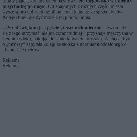
Mamy piątek, kolejny dzień bazarowy.
Na targowisko w Falenicy
przychodzę po mięso
. Od znajomych z różnych części miasta
słyszę sporo dobrych opinii na temat jednego ze sprzedawców.
Kolejki brak, ale być może z racji popołudnia.
–
Przed świętami jest gęściej, teraz niekoniecznie
. Jeszcze idzie
się z tego utrzymać, ale już coraz trudniej – przyznaje mężczyzna w
średnim wieku, pakując do siatki kawałek kurczaka. Zachęca, bym
o „biznesy” zapytała kolegi ze stoiska z ubraniami oddalonego o
kilkanaście metrów.
Reklama
Reklama