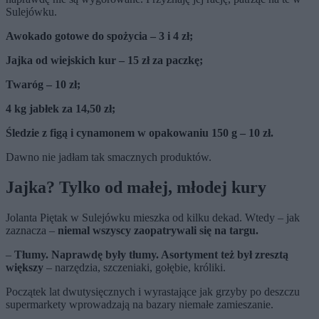
Sulejówku.
Awokado gotowe do spożycia – 3 i 4 zł;
Jajka od wiejskich kur – 15 zł za paczkę;
Twaróg – 10 zł;
4 kg jabłek za 14,50 zł;
Śledzie z figą i cynamonem w opakowaniu 150 g – 10 zł.
Dawno nie jadłam tak smacznych produktów.
Jajka? Tylko od małej, młodej kury
Jolanta Piętak w Sulejówku mieszka od kilku dekad. Wtedy – jak
zaznacza –
niemal wszyscy zaopatrywali się na targu.
–
Tłumy. Naprawdę były tłumy. Asortyment też był zresztą
większy
– narzędzia, szczeniaki, gołębie, króliki.
Początek lat dwutysięcznych i wyrastające jak grzyby po deszczu
supermarkety wprowadzają na bazary niemałe zamieszanie.