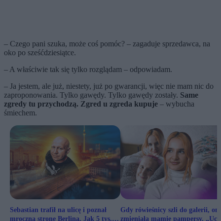
– Czego pani szuka, może coś pomóc? – zagaduje sprzedawca, na
oko po sześćdziesiątce.
– A właściwie tak się tylko rozglądam – odpowiadam.
– Ja jestem, ale już, niestety, już po gwarancji, więc nie mam nic do
zaproponowania. Tylko gawędy. Tylko gawędy zostały.
Same
zgredy tu przychodzą. Zgred u zgreda kupuje
– wybucha
śmiechem.
Sebastian trafił na ulicę i poznał
Gdy rówieśnicy szli do galerii, on
mroczną stronę Berlina. Jak 5 tys.
zmieniała mamie pampersy. „Ucz