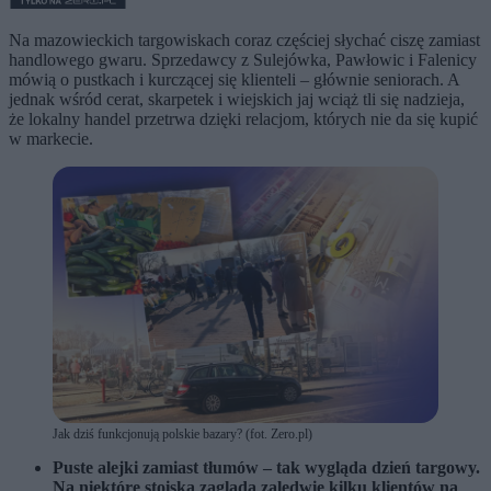
Na mazowieckich targowiskach coraz częściej słychać ciszę zamiast
handlowego gwaru. Sprzedawcy z Sulejówka, Pawłowic i Falenicy
mówią o pustkach i kurczącej się klienteli – głównie seniorach. A
jednak wśród cerat, skarpetek i wiejskich jaj wciąż tli się nadzieja,
że lokalny handel przetrwa dzięki relacjom, których nie da się kupić
w markecie.
Jak dziś funkcjonują polskie bazary? (fot. Zero.pl)
Puste alejki zamiast tłumów – tak wygląda dzień targowy.
Na niektóre stoiska zagląda zaledwie kilku klientów na