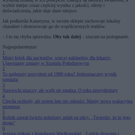
wybór miejsc coraz częściej wynika z jakości, oferty i
doświadczenia, jakie daje dane miejsce.
Jak podkreśla Katarzyna, w swoim sklepie zachowuje lokalny
charakter i dostosowuje go do współczesnych realiów.
– I to się chyba sprawdza.
Oby tak dalej
– rzucam na pożegnanie.
Najpopularniejsze
1
Mniej łóżek dla pacjentów, więcej gabinetów dla lekarzy.
Ujawniamy zmiany w Szpitalu Południowym
2
To najlepszy prezydent od 1989 roku? Jednoznaczny wynik
sondażu
3
Nawrocki niszczy, ale wajb się zgadza. O roku prezydentury
4
Chwila ochłody, ale potem lato nie odpuści. Mamy nową wakacyjną
prognozę
5
Rolnik zaorał świeżo położony asfalt na ulicy. „Twierdzi, że to jego
droga”
6
Jeziora znikają z krajobrazu Wielkopolski. „Ludzie dzwonią i