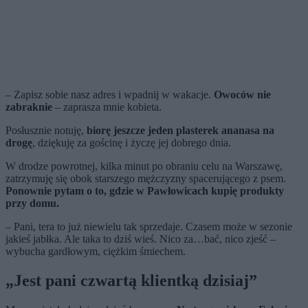
– Zapisz sobie nasz adres i wpadnij w wakacje.
Owoców nie
zabraknie
– zaprasza mnie kobieta.
Posłusznie notuję,
biorę jeszcze jeden plasterek ananasa na
drogę
, dziękuję za gościnę i życzę jej dobrego dnia.
W drodze powrotnej, kilka minut po obraniu celu na Warszawę,
zatrzymuję się obok starszego mężczyzny spacerującego z psem.
Ponownie pytam o to, gdzie w Pawłowicach kupię produkty
przy domu.
– Pani, tera to już niewielu tak sprzedaje. Czasem może w sezonie
jakieś jabłka. Ale taka to dziś wieś. Nico za…bać, nico zjeść –
wybucha gardłowym, ciężkim śmiechem.
„Jest pani czwartą klientką dzisiaj”