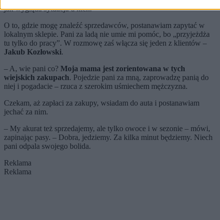
jak wygląda sytuacja u nich.
O to, gdzie mogę znaleźć sprzedawców, postanawiam zapytać w
lokalnym sklepie. Pani za ladą nie umie mi pomóc, bo „przyjeżdża
tu tylko do pracy”. W rozmowę zaś włącza się jeden z klientów –
Jakub Kozłowski
.
– A, wie pani co?
Moja mama jest zorientowana w tych
wiejskich zakupach
. Pojedzie pani za mną, zaprowadzę panią do
niej i pogadacie – rzuca z szerokim uśmiechem mężczyzna.
Czekam, aż zapłaci za zakupy, wsiadam do auta i postanawiam
jechać za nim.
– My akurat też sprzedajemy, ale tylko owoce i w sezonie – mówi,
zapinając pasy. – Dobra, jedziemy. Za kilka minut będziemy. Niech
pani odpala swojego bolida.
Reklama
Reklama