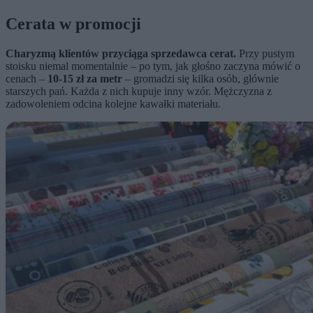
Cerata w promocji
Charyzmą klientów przyciąga sprzedawca cerat.
Przy pustym
stoisku niemal momentalnie – po tym, jak głośno zaczyna mówić o
cenach –
10-15 zł za metr
– gromadzi się kilka osób, głównie
starszych pań. Każda z nich kupuje inny wzór. Mężczyzna z
zadowoleniem odcina kolejne kawałki materiału.