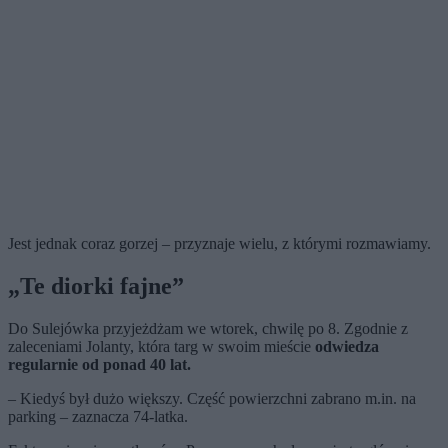
Jest jednak coraz gorzej – przyznaje wielu, z którymi rozmawiamy.
„Te diorki fajne”
Do Sulejówka przyjeżdżam we wtorek, chwilę po 8. Zgodnie z
zaleceniami Jolanty, która targ w swoim mieście
odwiedza
regularnie od ponad 40 lat.
– Kiedyś był dużo większy. Część powierzchni zabrano m.in. na
parking – zaznacza 74-latka.