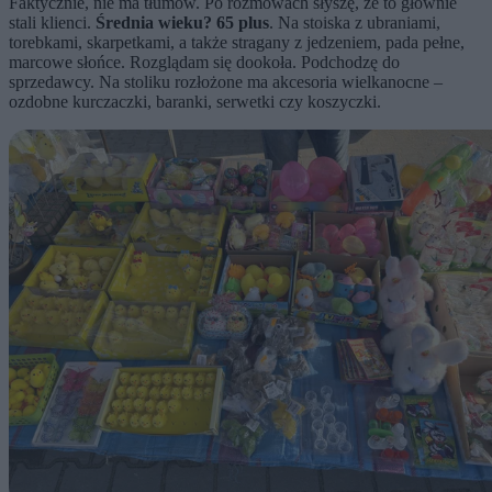
Faktycznie, nie ma tłumów. Po rozmowach słyszę, że to głównie
stali klienci.
Średnia wieku? 65 plus
. Na stoiska z ubraniami,
torebkami, skarpetkami, a także stragany z jedzeniem, pada pełne,
marcowe słońce. Rozglądam się dookoła. Podchodzę do
sprzedawcy. Na stoliku rozłożone ma akcesoria wielkanocne –
ozdobne kurczaczki, baranki, serwetki czy koszyczki.