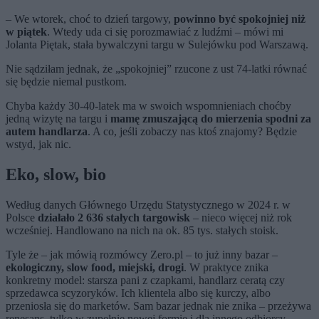
– We wtorek, choć to dzień targowy,
powinno być spokojniej niż
w piątek
. Wtedy uda ci się porozmawiać z ludźmi – mówi mi
Jolanta Piętak, stała bywalczyni targu w Sulejówku pod Warszawą.
Nie sądziłam jednak, że „spokojniej” rzucone z ust 74-latki równać
się będzie niemal pustkom.
Chyba każdy 30-40-latek ma w swoich wspomnieniach choćby
jedną wizytę na targu i
mamę zmuszającą do mierzenia spodni za
autem handlarza
. A co, jeśli zobaczy nas ktoś znajomy? Będzie
wstyd, jak nic.
Eko, slow, bio
Według danych Głównego Urzędu Statystycznego w 2024 r. w
Polsce
działało 2 636 stałych targowisk
– nieco więcej niż rok
wcześniej. Handlowano na nich na ok. 85 tys. stałych stoisk.
Tyle że – jak mówią rozmówcy Zero.pl – to już inny bazar –
ekologiczny, slow food, miejski, drogi
. W praktyce znika
konkretny model: starsza pani z czapkami, handlarz ceratą czy
sprzedawca scyzoryków. Ich klientela albo się kurczy, albo
przeniosła się do marketów. Sam bazar jednak nie znika – przeżywa
renesans, tylko w zupełnie nowej formie i dla innego odbiorcy.