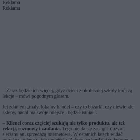
Reklama
Reklama
– Zaraz będzie ich więcej, gdyż dzieci z okolicznej szkoły kończą
lekcje – mówi pogodnym głosem.
Jej zdaniem „mały, lokalny handel – czy to bazarki, czy niewielkie
sklepy, nadal ma swoje miejsce i będzie istniał”.
–
Klienci coraz częściej szukają nie tylko produktu, ale też
relacji, rozmowy i zaufania.
Tego nie da się zastąpić dużymi
sieciami ani sprzedażą internetową. W ostatnich latach widać
wyraźną zmianę w ich podejściu. Zakupy są bardziej świadome, a