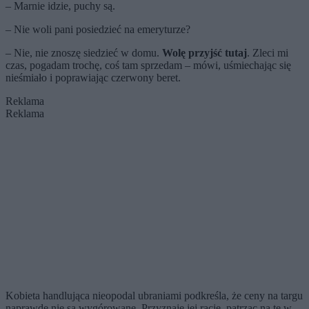
– Marnie idzie, puchy są.
– Nie woli pani posiedzieć na emeryturze?
– Nie, nie znoszę siedzieć w domu.
Wolę przyjść tutaj
. Zleci mi
czas, pogadam trochę, coś tam sprzedam – mówi, uśmiechając się
nieśmiało i poprawiając czerwony beret.
Reklama
Reklama
Kobieta handlująca nieopodal ubraniami podkreśla, że ceny na targu
naprawdę nie są wygórowane. Przyznaję jej rację, patrząc na te w