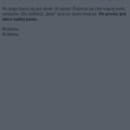
Polaków
się żyć za siebie”
Po targu kręcę się już około 30 minut. Pojawia się ciut więcej osób,
seniorów. Do definicji „tłum” jeszcze sporo brakuje.
Po prostu jest
nieco mniej pusto.
Reklama
Reklama