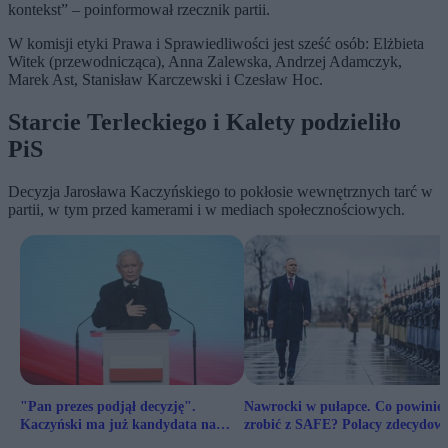
kontekst” – poinformował rzecznik partii.
W komisji etyki Prawa i Sprawiedliwości jest sześć osób: Elżbieta
Witek (przewodnicząca), Anna Zalewska, Andrzej Adamczyk,
Marek Ast, Stanisław Karczewski i Czesław Hoc.
Starcie Terleckiego i Kalety podzieliło
PiS
Decyzja Jarosława Kaczyńskiego to pokłosie wewnętrznych tarć w
partii, w tym przed kamerami i w mediach społecznościowych.
"Pan prezes podjął decyzję".
Nawrocki w pułapce. Co powinie
Kaczyński ma już kandydata na
zrobić z SAFE? Polacy zdecydowa
premiera