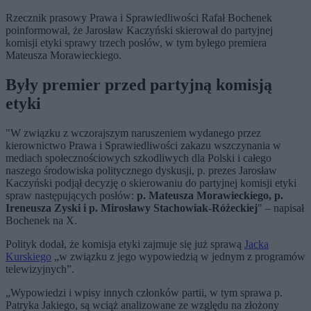
Rzecznik prasowy Prawa i Sprawiedliwości Rafał Bochenek
poinformował, że Jarosław Kaczyński skierował do partyjnej
komisji etyki sprawy trzech posłów, w tym byłego premiera
Mateusza Morawieckiego.
Były premier przed partyjną komisją
etyki
"W związku z wczorajszym naruszeniem wydanego przez
kierownictwo Prawa i Sprawiedliwości zakazu wszczynania w
mediach społecznościowych szkodliwych dla Polski i całego
naszego środowiska politycznego dyskusji, p. prezes Jarosław
Kaczyński podjął decyzję o skierowaniu do partyjnej komisji etyki
spraw następujących posłów:
p. Mateusza Morawieckiego, p.
Ireneusza Zyski i p. Mirosławy Stachowiak-Różeckiej
" – napisał
Bochenek na X.
Polityk dodał, że komisja etyki zajmuje się już sprawą
Jacka
Kurskiego
„w związku z jego wypowiedzią w jednym z programów
telewizyjnych”.
„Wypowiedzi i wpisy innych członków partii, w tym sprawa p.
Patryka Jakiego, są wciąż analizowane ze względu na złożony