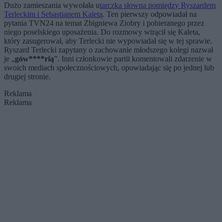
Dużo zamieszania wywołała u
tarczka słowna pomiędzy Ryszardem
Terleckim i Sebastianem Kaletą
. Ten pierwszy odpowiadał na
pytania TVN24 na temat Zbigniewa Ziobry i pobieranego przez
niego poselskiego uposażenia. Do rozmowy wtrącił się Kaleta,
który zasugerował, aby Terlecki nie wypowiadał się w tej sprawie.
Ryszard Terlecki zapytany o zachowanie młodszego kolegi nazwał
je „
gów****rią
”. Inni członkowie partii komentowali zdarzenie w
swoich mediach społecznościowych, opowiadając się po jednej lub
drugiej stronie.
Reklama
Reklama