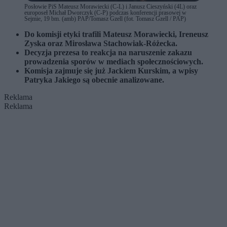
Posłowie PiS Mateusz Morawiecki (C-L) i Janusz Cieszyński (4L) oraz
europoseł Michał Dworczyk (C-P) podczas konferencji prasowej w
Sejmie, 19 bm. (amb) PAP/Tomasz Gzell (fot. Tomasz Gzell / PAP)
Do komisji etyki trafili Mateusz Morawiecki, Ireneusz
Zyska oraz Mirosława Stachowiak-Różecka.
Decyzja prezesa to reakcja na naruszenie zakazu
prowadzenia sporów w mediach społecznościowych.
Komisja zajmuje się już Jackiem Kurskim, a wpisy
Patryka Jakiego są obecnie analizowane.
Reklama
Reklama