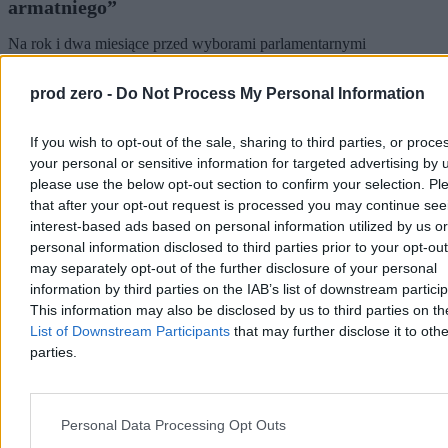
armatniego”
Na rok i dwa miesiące przed wyborami parlamentarnymi
stowarzyszenie Rozwój Plus ma ok. 6 proc. poparcia. Jak
zapowiada Mateusz Morawiecki, to dopiero początek. – Jest
prod zero -
Do Not Process My Personal Information
zainteresowanie – słyszymy wśród jego stronników. Pozostaje
jednak wiele niewiadomych.
If you wish to opt-out of the sale, sharing to third parties, or proce
your personal or sensitive information for targeted advertising by 
please use the below opt-out section to confirm your selection. Pl
Kasjan Owsianko
that after your opt-out request is processed you may continue see
Wczoraj 19:18
interest-based ads based on personal information utilized by us or
5 min
Reklama
personal information disclosed to third parties prior to your opt-ou
Reklama
may separately opt-out of the further disclosure of your personal
information by third parties on the IAB’s list of downstream partici
This information may also be disclosed by us to third parties on t
List of Downstream Participants
that may further disclose it to othe
parties.
Personal Data Processing Opt Outs