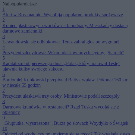
Najpopularniejsze
1
Alert w Rossmannie. Wycofują popularne produkty spożywcze
2
Koniec plastikowych worków na bioodpady. Mieszkańcy dostaną
darmowe zamienniki
3
Lewandowski się odblokował. Teraz zabrał głos po wygranej
4
Prezydent zdecydował. Wśród ułaskawionych słynny „Staruch”
5
Kapitalizm od pierwszego dnia. „Polak, który uratował Teslę”
ujawnia kulisy swojego sukcesu
6
Bartłomiej Kubkowski przepłynął Bałtyk wpław. Pokonał 160 km
w niecałe 55 godzin
7
Prezydent ułaskawił trzy osoby. Ministrowie podali szczegóły
8
Darmowa kranówka w restauracji? Rząd Tuska wycofał się z
obietnicy
9
„Głupiutka, wystraszona”. Burza po słowach Woydyłło o Świątek
10
Odcięci od wody: czy my myjemy się w rzece? Tak wygląda susza