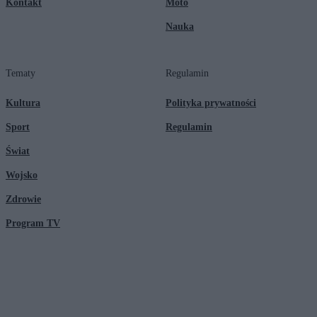
Kontakt
Moto
Nauka
Tematy
Regulamin
Kultura
Polityka prywatności
Sport
Regulamin
Świat
Wojsko
Zdrowie
Program TV
© 2026 Kanał Zero Spółka Akcyjna