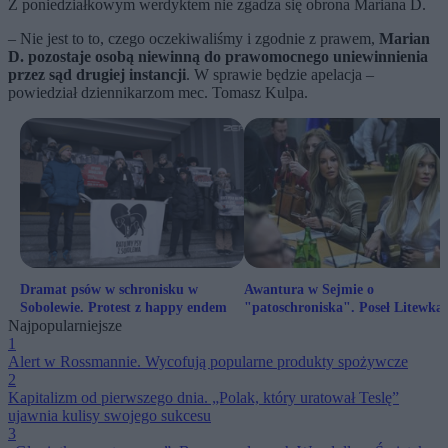
Z poniedziałkowym werdyktem nie zgadza się obrona Mariana D.
– Nie jest to to, czego oczekiwaliśmy i zgodnie z prawem,
Marian
D. pozostaje osobą niewinną do prawomocnego uniewinnienia
przez sąd drugiej instancji
. W sprawie będzie apelacja –
powiedział dziennikarzom mec. Tomasz Kulpa.
Dramat psów w schronisku w
Awantura w Sejmie o
Sobolewie. Protest z happy endem
"patoschroniska". Poseł Litewka:
Najpopularniejsze
"Kpina i kabaret"
1
Alert w Rossmannie. Wycofują popularne produkty spożywcze
2
Kapitalizm od pierwszego dnia. „Polak, który uratował Teslę”
ujawnia kulisy swojego sukcesu
3