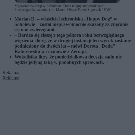
Męczarnia zwierząt w Sobolewie. Doda reaguje na wyrok sądu:
Przestroga dla patusów. (fot. Marcin Obara/ Paweł Supernak / PAP)
Marian D. – właściciel schroniska „Happy Dog” w
Sobolewie – został nieprawomocnie skazany za znęcanie
się nad zwierzętami.
– B
ardzo się cieszę z tego półtora roku bezwzględnego
więzienia
i liczę, że w drugiej instancji ten wyrok zostanie
podniesiony do dwóch lat – mówi Dorota „Doda”
Rabczewska w rozmowie z Zero.pl.
Wokalistka liczy, że poniedziałkowa decyzja sądu nie
będzie jedyną taką w podobnych sprawach.
Reklama
Reklama