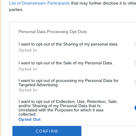
List of Downstream Participants
that may further disclose it to othe
Nawrocki podsumowuje pierwszy rok kadencji.
parties.
„Chcę, byście mnie oceniali”
– Bardzo się cieszę, że w rok od zaprzysiężenia jesteście ze swoim
prezydentem w naszym wspólnym domu. Wy zdecydowaliście o
Personal Data Processing Opt Outs
tym, że mam być waszym głosem w Pałacu Prezydenckim –
powiedział Karol Nawrocki podczas obchodów rocznicy jego
I want to opt-out of the Sharing of my personal data.
zaprzysiężenia na stanowisko prezydenta RP. W trackie wystąpienia
Opted In
zapowiedział, że w ciągu kilku miesięcy będzie przedstawiona
prezydencka strategia rozwoju.
I want to opt-out of the Sale of my Personal Data.
Opted In
Paweł Żurek
I want to opt-out of processing my Personal Data for
Targeted Advertising.
Wczoraj 18:56
Opted In
6 min
Reklama
I want to opt-out of Collection, Use, Retention, Sale,
Reklama
and/or Sharing of my Personal Data that Is
Unrelated with the Purposes for which it was
collected.
Opted Out
CONFIRM