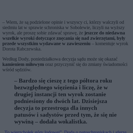
– Wiem, że są podzielone opinie i wszyscy ci, którzy walczyli od
siedmiu lat w sprawie schroniska w Sobolewie, liczyli na wyższy
wyrok, ale proszę sobie zdawać sprawę, że
jeszcze do niedawna
wszelkie wyroki dotyczące znęcania się nad zwierzętami, były
przede wszystkim wydawane w zawieszeniu
– komentuje wyrok
Dorota Rabczewska.
Według Dody, poniedziałkowa decyzja sądu może się okazać
kamieniem milowym
oraz przyczynić się do zmiany świadomości
wśród sędziów.
–
B
ardzo się cieszę z tego półtora roku
bezwzględnego więzienia
i liczę, że w
drugiej instancji ten wyrok zostanie
podniesiony do dwóch lat. Dzisiejsza
decyzja to
przestroga dla innych
patusów i sadystów przed tym, że się nie
wywiną – dodała wokalistka.
„To wierzchołek góry lodowej”. Doda o patoschroniskach i aferze