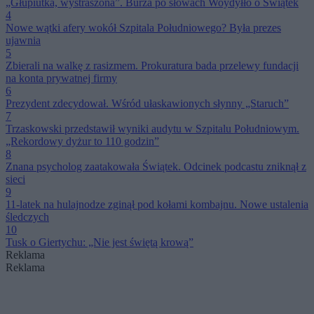
„Głupiutka, wystraszona”. Burza po słowach Woydyłło o Świątek
4
Nowe wątki afery wokół Szpitala Południowego? Była prezes
ujawnia
5
Zbierali na walkę z rasizmem. Prokuratura bada przelewy fundacji
na konta prywatnej firmy
6
Prezydent zdecydował. Wśród ułaskawionych słynny „Staruch”
7
Trzaskowski przedstawił wyniki audytu w Szpitalu Południowym.
„Rekordowy dyżur to 110 godzin”
8
Znana psycholog zaatakowała Świątek. Odcinek podcastu zniknął z
sieci
9
11-latek na hulajnodze zginął pod kołami kombajnu. Nowe ustalenia
śledczych
10
Tusk o Giertychu: „Nie jest świętą krową”
Reklama
Reklama