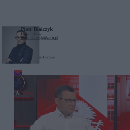
Piotr Białczyk
Dziennikarz
piotr.bialczyk@zero.pl
Tagi:
Dorota Rabczewska
schronisko
Zobacz również
Kraj