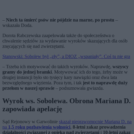
–
Niech ta śmierć psów nie pójdzie na marne, po prostu
–
wskazała Doda.
Dorota Rabczewska zaapelowała także do społeczeństwa o
chwalenie sędziów za wydawanie wyroków skazujących dla osób
znęcających się nad zwierzętami.
Stanowski: Sobolew był „zły”, a DIOZ „wspaniały”. Coś tu nie gra
–
Trzeba ich motywować do takich wyroków
.
Naprawdę,
wszyscy
gramy do jednej bramki
.
Motywować ich do tego,
żeby może w
drugiej instancji
było sto tysięcy kary nawiązki oraz dwa lata
bezwzględnego więzienia. Poza tym, i tak
jest to naprawdę duży
przełom w naszej sprawie
– podsumowała gwiazda.
Wyrok ws. Sobolewa. Obrona Mariana D.
zapowiada apelację
Sąd Rejonowy w Garwolinie
skazał nieprawomocnie Mariana D. na
na
1,5 roku pozbawienia wolności
,
8-letni zakaz prowadzenia
działalności związanej z opieką nad zwierzętami
i
10-letni zakaz