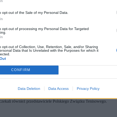
In
o opt-out of the Sale of my Personal Data.
In
to opt-out of processing my Personal Data for Targeted
ing.
In
o opt-out of Collection, Use, Retention, Sale, and/or Sharing
ersonal Data that Is Unrelated with the Purposes for which it
zek Szymański / PAP)
lected.
Out
ą 10 na lotnisku w Warszawie.
 Związku Tenisowego.
wając w finale z Rosjanką. To największe osiągnięcie w karierze 24
CONFIRM
sów wyjaśnia
wała w poniedziałek przed godz. 10.
Na miejscu obecni byli kibice, 
Data Deletion
Data Access
Privacy Policy
 czekali również przedstawiciele Polskiego Związku Tenisowego.