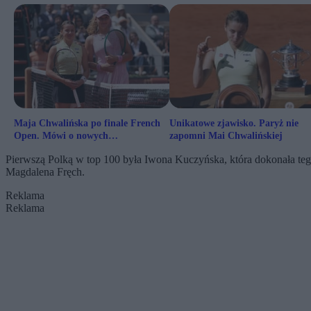
Maja Chwalińska po finale French
Unikatowe zjawisko. Paryż nie
Open. Mówi o nowych
zapomni Mai Chwalińskiej
możliwościach
Pierwszą Polką w top 100 była Iwona Kuczyńska, która dokonała tego
Magdalena Fręch.
Reklama
Reklama