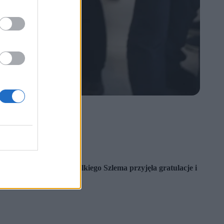
-letniej tenisistki.
od których finalistka Wielkiego Szlema przyjęła gratulacje i