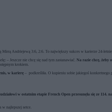
ą Mirrą Andriejewą 3:6, 2:6. To największy sukces w karierze 24-letni
lę: – Jeszcze nie chcę się nad tym zastanawiać.
Na razie chcę, żeby 
następnym krokiem.
nis, w karierę
– podkreśliła. O kupieniu sobie jakiegoś konkretnego p
 udziałowi w ostatnim etapie French Open przesunęła się ze 114. na
w najlepszej setce.