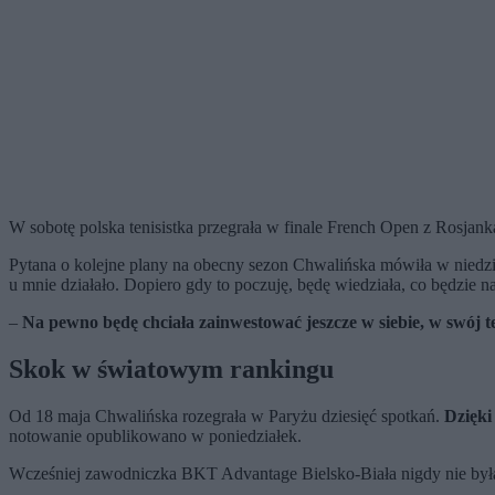
W sobotę polska tenisistka przegrała w finale French Open z Rosjank
Pytana o kolejne plany na obecny sezon Chwalińska mówiła w niedzie
u mnie działało. Dopiero gdy to poczuję, będę wiedziała, co będzie 
–
Na pewno będę chciała zainwestować jeszcze w siebie, w swój te
Skok w światowym rankingu
Od 18 maja Chwalińska rozegrała w Paryżu dziesięć spotkań.
Dzięki
notowanie opublikowano w poniedziałek.
Wcześniej zawodniczka BKT Advantage Bielsko-Biała nigdy nie była 