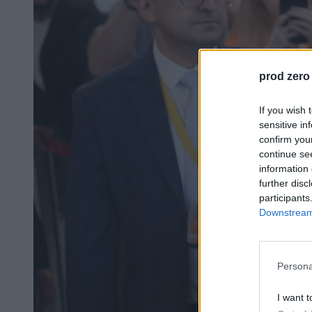
prod zero
If you wish 
sensitive in
confirm you
continue se
information 
further disc
participants
Downstream 
Persona
I want t