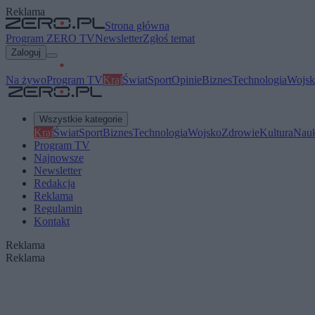
Reklama
Strona główna
Program ZERO TV
Newsletter
Zgłoś temat
Zaloguj
Na żywo
Program TV
Kraj
Świat
Sport
Opinie
Biznes
Technologia
Wojsk
Wszystkie kategorie
Kraj
Świat
Sport
Biznes
Technologia
Wojsko
Zdrowie
Kultura
Nau
Program TV
Najnowsze
Newsletter
Redakcja
Reklama
Regulamin
Kontakt
Reklama
Reklama