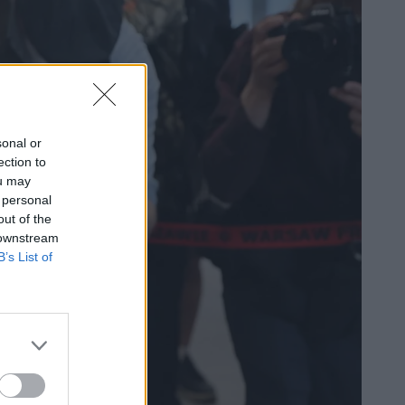
sonal or
ection to
ou may
 personal
out of the
 downstream
B’s List of