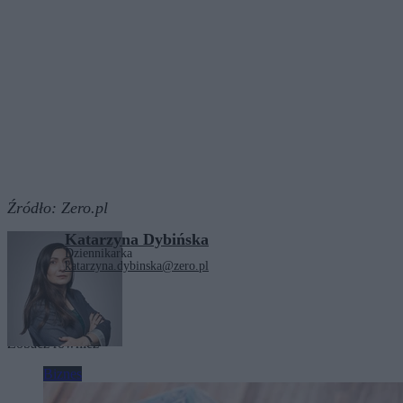
Źródło:
Zero.pl
Katarzyna Dybińska
Dziennikarka
katarzyna.dybinska@zero.pl
Tagi:
gaz
Orlen
Zobacz również
Biznes