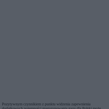
Pozytywnym czynnikiem z punktu widzenia zapewnienia
dodatkowych pojemności magazynowania gazu dla Polski może