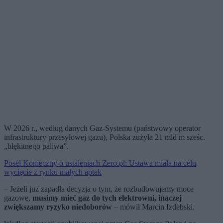
W 2026 r., według danych Gaz-Systemu (państwowy operator
infrastruktury przesyłowej gazu), Polska zużyła 21 mld m sześc.
„błękitnego paliwa”.
Poseł Konieczny o ustaleniach Zero.pl: Ustawa miała na celu
wycięcie z rynku małych aptek
– Jeżeli już zapadła decyzja o tym, że rozbudowujemy moce
gazowe,
musimy mieć gaz do tych elektrowni, inaczej
zwiększamy ryzyko niedoborów
– mówił Marcin Izdebski.