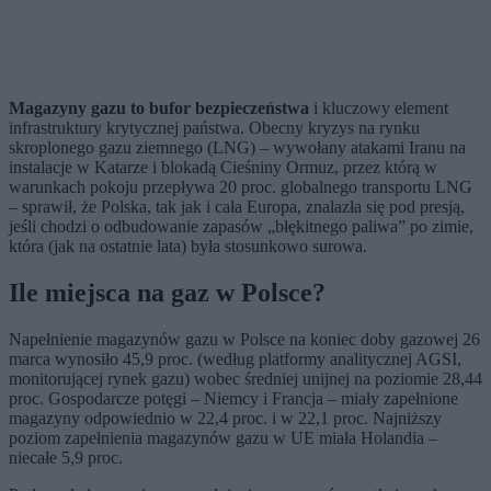
Magazyny gazu to bufor bezpieczeństwa
i kluczowy element
infrastruktury krytycznej państwa. Obecny kryzys na rynku
skroplonego gazu ziemnego (LNG) – wywołany atakami Iranu na
instalacje w Katarze i blokadą Cieśniny Ormuz, przez którą w
warunkach pokoju przepływa 20 proc. globalnego transportu LNG
– sprawił, że Polska, tak jak i cała Europa, znalazła się pod presją,
jeśli chodzi o odbudowanie zapasów „błękitnego paliwa” po zimie,
która (jak na ostatnie lata) była stosunkowo surowa.
Ile miejsca na gaz w Polsce?
Napełnienie magazynów gazu w Polsce na koniec doby gazowej 26
marca wynosiło 45,9 proc. (według platformy analitycznej AGSI,
monitorującej rynek gazu) wobec średniej unijnej na poziomie 28,44
proc. Gospodarcze potęgi – Niemcy i Francja – miały zapełnione
magazyny odpowiednio w 22,4 proc. i w 22,1 proc. Najniższy
poziom zapełnienia magazynów gazu w UE miała Holandia –
niecałe 5,9 proc.