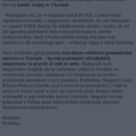
być też
koniec wojny w Ukrainie
.
– Pamiętajmy też, że w ostatnich latach PGNiG i potem Orlen
regularnie korzystały z magazynów ukraińskich. Są one olbrzymie –
w czasach ZSRR służyły do stabilizowania dostaw i rynku, ale też
ich ogromna pojemność była wykorzystywana w okresie
postsowieckim, kiedy Ukraina pełniła ważną rolę jako kraj
tranzytowy dla rosyjskiego gazu – wskazuje Agata Łoskot-Strachota
Nasz wschodni sąsiad posiada
największe zdolności gromadzenia
surowca w Europie – łącznie pojemność ukraińskich
magazynów to prawie 32 mld m sześc.
Większość tych
magazynów znajduje się na zachodzie i północy Ukrainy, co
teoretycznie powinno zmniejszać ich ekspozycję na ryzyko –
aczkolwiek największa z tych instalacji, Podziemny Magazyn Gazu
Bilicze-Wołycia-Uhersko pod Lwowem (o pojemności 17 mld m
sześc.) w lutym został wzięty na celownik przez Rosjan, którzy
wystrzelili w jego kierunku pocisk Oriesznik. Magazyn ten ma
połączenie z Polską przez interkonektor (połączenie gazowe)
Hermanowice-Drozdowicze.
Reklama
Reklama