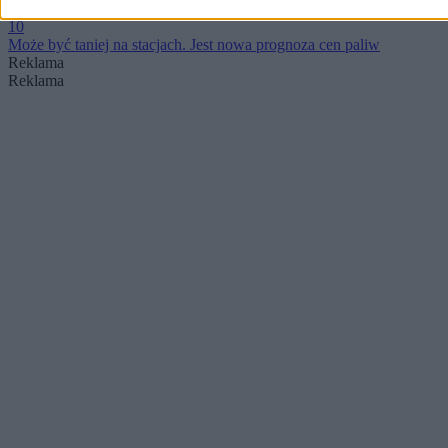
Koniec dobrych wieści. Bezrobocie w Polsce znowu w górę
10
Może być taniej na stacjach. Jest nowa prognoza cen paliw
Reklama
Reklama