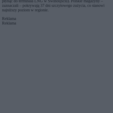
płynąć do terminala LNG w Świnoujściu). Polskie magazyny –
zaznaczali – pokrywają 37 dni szczytowego zużycia, co stanowi
najniższy poziom w regionie.
Reklama
Reklama