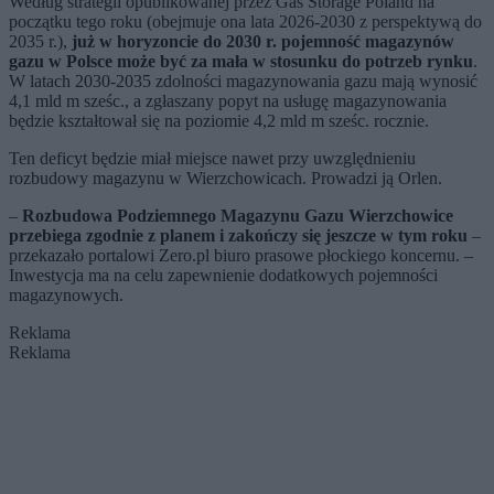
Według strategii opublikowanej przez Gas Storage Poland na
początku tego roku (obejmuje ona lata 2026-2030 z perspektywą do
2035 r.),
już w horyzoncie do 2030 r. pojemność magazynów
gazu w Polsce może być za mała w stosunku do potrzeb rynku
.
W latach 2030-2035 zdolności magazynowania gazu mają wynosić
4,1 mld m sześc., a zgłaszany popyt na usługę magazynowania
będzie kształtował się na poziomie 4,2 mld m sześc. rocznie.
Ten deficyt będzie miał miejsce nawet przy uwzględnieniu
rozbudowy magazynu w Wierzchowicach. Prowadzi ją Orlen.
–
Rozbudowa Podziemnego Magazynu Gazu Wierzchowice
przebiega zgodnie z planem i zakończy się jeszcze w tym roku
–
przekazało portalowi Zero.pl biuro prasowe płockiego koncernu. –
Inwestycja ma na celu zapewnienie dodatkowych pojemności
magazynowych.
Reklama
Reklama