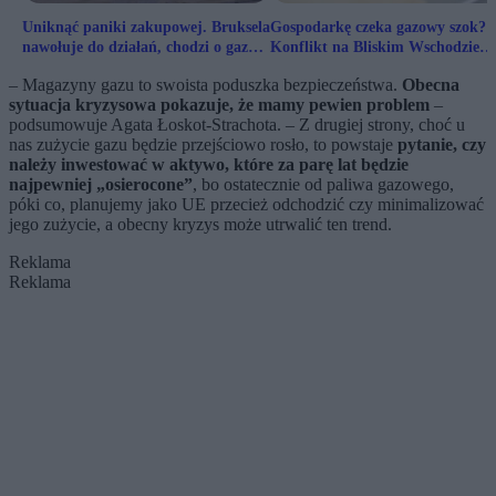
Uniknąć paniki zakupowej. Bruksela
Gospodarkę czeka gazowy szok?
nawołuje do działań, chodzi o gaz
Konflikt na Bliskim Wschodzie
dla Europy
trzęsie rynkiem
– Magazyny gazu to swoista poduszka bezpieczeństwa.
Obecna
sytuacja kryzysowa pokazuje, że mamy pewien problem
–
podsumowuje Agata Łoskot-Strachota. – Z drugiej strony, choć u
nas zużycie gazu będzie przejściowo rosło, to powstaje
pytanie, czy
należy inwestować w aktywo, które za parę lat będzie
najpewniej „osierocone”
, bo ostatecznie od paliwa gazowego,
póki co, planujemy jako UE przecież odchodzić czy minimalizować
jego zużycie, a obecny kryzys może utrwalić ten trend.
Reklama
Reklama