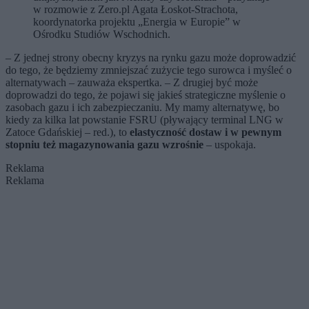
w rozmowie z Zero.pl Agata Łoskot-Strachota,
koordynatorka projektu „Energia w Europie” w
Ośrodku Studiów Wschodnich.
– Z jednej strony obecny kryzys na rynku gazu może doprowadzić
do tego, że będziemy zmniejszać zużycie tego surowca i myśleć o
alternatywach – zauważa ekspertka. – Z drugiej być może
doprowadzi do tego, że pojawi się jakieś strategiczne myślenie o
zasobach gazu i ich zabezpieczaniu. My mamy alternatywę, bo
kiedy za kilka lat powstanie FSRU (pływający terminal LNG w
Zatoce Gdańskiej – red.), to
elastyczność dostaw i w pewnym
stopniu też magazynowania gazu wzrośnie
– uspokaja.
Reklama
Reklama