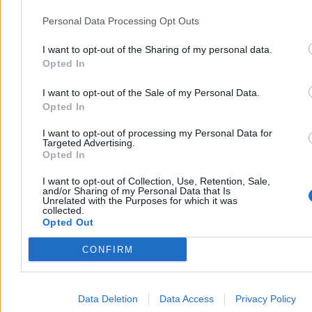
Najpopularniejsze
1
Personal Data Processing Opt Outs
Między podatkowymi obietnicami a okiem Brukseli. Gra o budżet
ruszyła
I want to opt-out of the Sharing of my personal data.
2
Opted In
Polska gospodarka nokautuje region. Jesteśmy też motorem
napędowym UE
3
I want to opt-out of the Sale of my Personal Data.
Rekord cenowy diesla w Polsce. W nasze portfele uderzają już dwie
Opted In
wojny
4
I want to opt-out of processing my Personal Data for
Polacy będą masowo zakładać nowe konta? Minister obiecuje
Targeted Advertising.
wielkie korzyści
Opted In
5
Péter Magyar wyciąga wnioski po niedoszłym blackoucie. Przy
I want to opt-out of Collection, Use, Retention, Sale,
and/or Sharing of my Personal Data that Is
okazji dostało się Orbánowi
Unrelated with the Purposes for which it was
6
collected.
Tańsze paliwo jeszcze w wakacje? Rząd szykuje decyzję
Opted Out
7
Wiek emerytalny do zmiany? Pełczyńska-Nałęcz tłumaczy się ze
CONFIRM
swoich słów
8
Wolą kasę od legitymacji, czyli jak w Warszawie „odpolityczniono”
spółki
Data Deletion
Data Access
Privacy Policy
9