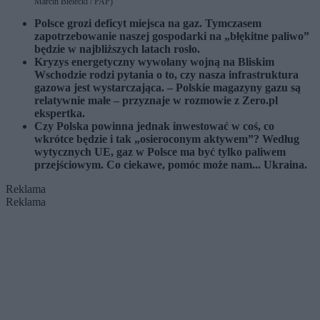
Marcin Bielecki / PAP)
Polsce grozi deficyt miejsca na gaz. Tymczasem
zapotrzebowanie naszej gospodarki na „błękitne paliwo”
będzie w najbliższych latach rosło.
Kryzys energetyczny wywołany wojną na Bliskim
Wschodzie rodzi pytania o to, czy nasza infrastruktura
gazowa jest wystarczająca. – Polskie magazyny gazu są
relatywnie małe – przyznaje w rozmowie z Zero.pl
ekspertka.
Czy Polska powinna jednak inwestować w coś, co
wkrótce będzie i tak „osieroconym aktywem”? Według
wytycznych UE, gaz w Polsce ma być tylko paliwem
przejściowym. Co ciekawe, pomóc może nam... Ukraina.
Reklama
Reklama