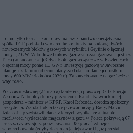
To nie tylko teoria – kontrolowana przez państwo energetyczna
spółka PGE podpisała w marcu br. kontrakty na budowę dwóch
nowoczesnych bloków gazowych w rybniku i Gryfinie o łącznej
mocy 1,2 GW. W budowę bloków gazowych zaangażowana jest też
Enea (w budowie są już dwa bloki gazowo-parowe w Kozienicach
o łącznej mocy ponad 1,3 GW); inwestycję gazową w Jaworznie
planuje też Tauron (obecnie plany zakładają oddanie jednostki o
mocy 600 MWe do końca 2029 r.). Zapotrzebowanie na gaz będzie
więc rosło.
Podczas niedawnej (24 marca) konferencji prasowej Rady Energii i
Zasobów Naturalnych przy prezydencie Karolu Nawrockim jej
gospodarze – minister w KPRP, Karol Rabenda, doradca społeczny
prezydenta, Wanda Buk, a także przewodniczący Rady, Marcin
Izdebski – przedstawili dane, z których wynika, że aktualnie
możliwości wytłaczania magazynów z gazu w Polsce pokrywają 67
proc. szczytowego zapotrzebowania i 90 proc. średniego
zapotrzebowania (gdyby doszło do jakiejś awarii i gaz przestał