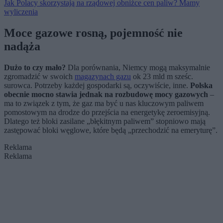
Jak Polacy skorzystają na rządowej obniżce cen paliw? Mamy
wyliczenia
Moce gazowe rosną, pojemność nie
nadąża
Dużo to czy mało?
Dla porównania, Niemcy mogą maksymalnie
zgromadzić w swoich
magazynach gazu
ok 23 mld m sześc.
surowca. Potrzeby każdej gospodarki są, oczywiście, inne.
Polska
obecnie mocno stawia jednak na rozbudowę mocy gazowych
–
ma to związek z tym, że gaz ma być u nas kluczowym paliwem
pomostowym na drodze do przejścia na energetykę zeroemisyjną.
Dlatego też bloki zasilane „błękitnym paliwem” stopniowo mają
zastępować bloki węglowe, które będą „przechodzić na emeryturę”.
Reklama
Reklama