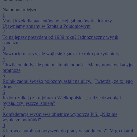
Najpopularniejsze
1
Mniej łóżek dla pacjentów, więcej gabinetów dla lekarzy.
Ujawniamy zmiany w Szpitalu Południowym
2
To najlepszy prezydent od 1989 roku? Jednoznaczny wynik
sondażu
3
Nawrocki niszczy, ale wajb się zgadza. O roku prezydentury
4
Chwila ochłody, ale potem lato nie odpuści. Mamy nową wakacyjną
prognozę
5
Rolnik zaorał świeżo położony asfalt na ulicy. „Twierdzi, że to jego
droga”
6
Jeziora znikają z krajobrazu Wielkopolski. „Ludzie dzwonią i
pytają, czy jeszcze istnieją”
7
Konfederacja wyśmiewa obietnicę wyborczą PiS. „Nikt nie
wybierze podróbki”
8
Kierowca autobusu przyszedł do pracy w spódnicy. ZTM go ukarał
9