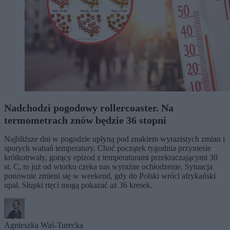
Nadchodzi pogodowy rollercoaster. Na
termometrach znów będzie 36 stopni
Najbliższe dni w pogodzie upłyną pod znakiem wyrazistych zmian i
sporych wahań temperatury. Choć początek tygodnia przyniesie
krótkotrwały, gorący epizod z temperaturami przekraczającymi 30
st. C, to już od wtorku czeka nas wyraźne ochłodzenie. Sytuacja
ponownie zmieni się w weekend, gdy do Polski wróci afrykański
upał. Słupki rtęci mogą pokazać aż 36 kresek.
Agnieszka Waś-Turecka