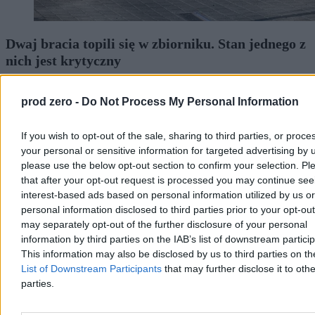
Dwaj bracia topili się w zbiorniku. Stan jednego z
nich jest krytyczny
Śledczy wyjaśniają okoliczności sobotniego wypadku przy ul.
Komuny Paryskiej w Szczecinie, gdzie w zbiorniku
prod zero -
Do Not Process My Personal Information
przeciwpożarowym topili się dwaj chłopcy w wieku 9 i 11 lat.
Dzięki natychmiastowej akcji ratunkowej żyją, lecz stan jednego z
If you wish to opt-out of the sale, sharing to third parties, or proce
nich jest krytyczny.
your personal or sensitive information for targeted advertising by 
please use the below opt-out section to confirm your selection. Pl
that after your opt-out request is processed you may continue see
Agnieszka Waś-Turecka
interest-based ads based on personal information utilized by us or
Dzisiaj 13:49
personal information disclosed to third parties prior to your opt-ou
3 min
may separately opt-out of the further disclosure of your personal
Reklama
information by third parties on the IAB’s list of downstream partici
Reklama
This information may also be disclosed by us to third parties on t
List of Downstream Participants
that may further disclose it to othe
parties.