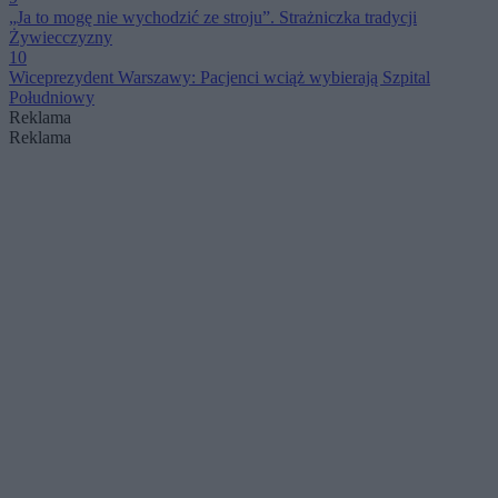
„Ja to mogę nie wychodzić ze stroju”. Strażniczka tradycji
Żywiecczyzny
10
Wiceprezydent Warszawy: Pacjenci wciąż wybierają Szpital
Południowy
Reklama
Reklama