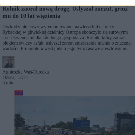
Rolnik zaorał nową drogę. Usłyszał zarzut, grozi
mu do 10 lat więzienia
Uszkodzenie nowo wyremontowanej nawierzchni na ulicy
Rybackiej w gliwickiej dzielnicy Ostropa skończyło się surowymi
konsekwencjami dla lokalnego gospodarza. Rolnik, który zaorał
pługiem świeży asfalt, usłyszał zarzut zniszczenia mienia o znacznej
wartości. Prokuratura wystąpiła o jego tymczasowe aresztowanie.
Agnieszka Waś-Turecka
Dzisiaj 12:14
3 min
Kraj