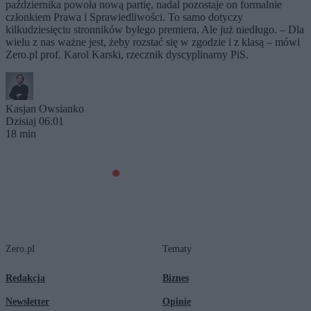
października powoła nową partię, nadal pozostaje on formalnie
członkiem Prawa i Sprawiedliwości. To samo dotyczy
kilkudziesięciu stronników byłego premiera. Ale już niedługo. – Dla
wielu z nas ważne jest, żeby rozstać się w zgodzie i z klasą – mówi
Zero.pl prof. Karol Karski, rzecznik dyscyplinarny PiS.
Kasjan Owsianko
Dzisiaj 06:01
18 min
Zero.pl
Tematy
Redakcja
Biznes
Newsletter
Opinie