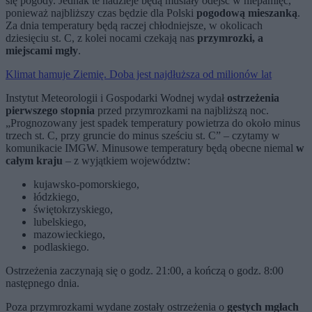
się pogody. Jednak te nadzieje będą musiały odejść w niepamięć,
ponieważ najbliższy czas będzie dla Polski
pogodową mieszanką
.
Za dnia temperatury będą raczej chłodniejsze, w okolicach
dziesięciu st. C, z kolei nocami czekają nas
przymrozki, a
miejscami mgły
.
Klimat hamuje Ziemię. Doba jest najdłuższa od milionów lat
Instytut Meteorologii i Gospodarki Wodnej wydał
ostrzeżenia
pierwszego stopnia
przed przymrozkami na najbliższą noc.
„Prognozowany jest spadek temperatury powietrza do około
minus
trzech st. C
, przy gruncie do minus sześciu st. C” – czytamy w
komunikacie IMGW. Minusowe temperatury będą obecne niemal
w
całym kraju
– z wyjątkiem województw:
kujawsko-pomorskiego,
łódzkiego,
świętokrzyskiego,
lubelskiego,
mazowieckiego,
podlaskiego.
Ostrzeżenia zaczynają się o godz. 21:00, a kończą o godz. 8:00
następnego dnia.
Poza przymrozkami wydane zostały ostrzeżenia o
gęstych mgłach