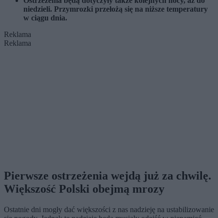
Ostrzeżenia będą dotyczyły także kolejnych nocy, aż do
niedzieli. Przymrozki przełożą się na niższe temperatury
w ciągu dnia.
Reklama
Reklama
Pierwsze ostrzeżenia wejdą już za chwilę.
Większość Polski obejmą mrozy
Ostatnie dni mogły dać większości z nas nadzieję na ustabilizowanie