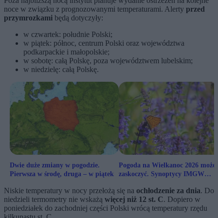
Poza najbliższą nocą instytut planuje wydanie ostrzeżeń na kolejne
noce w związku z prognozowanymi temperaturami. Alerty
przed
przymrozkami
będą dotyczyły:
w czwartek: południe Polski;
w piątek: północ, centrum Polski oraz województwa
podkarpackie i małopolskie;
w sobotę: całą Polskę, poza województwem lubelskim;
w niedzielę: całą Polskę.
Dwie duże zmiany w pogodzie.
Pogoda na Wielkanoc 2026 może
Pierwsza w środę, druga – w piątek
zaskoczyć. Synoptycy IMGW
wskazują możliwe ochłodzenie
Niskie temperatury w nocy przełożą się na
ochłodzenie za dnia
. Do
niedzieli termometry nie wskażą
więcej niż 12 st. C
. Dopiero w
poniedziałek do zachodniej części Polski wrócą temperatury rzędu
kilkunastu st. C.